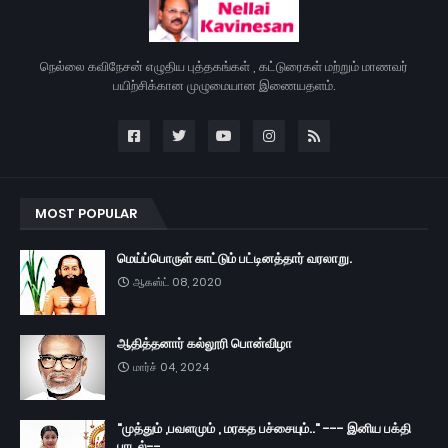
நெல்லை கவிநேசன் எழுதிய புத்தகங்கள் , கட்டுரைகள் மற்றும் மாணவர்
பயிற்சிக்கான முழுமையான இணையதளம்.
MOST POPULAR
மெய்ப்பொருள் காட்டும் பட்டினத்தார் வரலாறு.
ஆகஸ்ட் 08, 2020
ஆதித்தனார் கல்லூரி பொன்விழா
மார்ச் 04, 2024
"முத்தும் ,பவளமும் , மரகத பச்சையும்.." --- இனிய பக்தி
பாடல்--