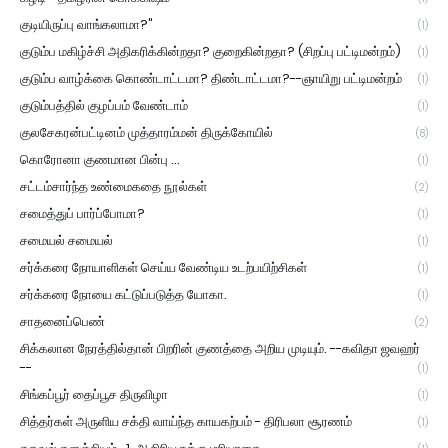
குடியிருப்பு வாங்கலாமா?"
(1)
குடும்ப மகிழ்ச்சி அதிகரிக்கின்றதா? குறைகின்றதா? (சிறப்பு பட்டிமன்றம்)
(1)
குடும்ப வாழ்க்கை கொண்டாட்டமா? திண்டாட்டமா?--ஞாயிறு பட்டிமன்றம்
(1)
குடும்பத்தில் குழப்பம் வேண்டாம்
(1)
குலசேகரன்பட்டினம் முத்தாரம்மன் திருக்கோயில்
(8)
கொரோனா குணமான பின்பு ...
(1)
சட்டம்சார்ந்த உண்மைகதை நூல்கள்
(2)
சமைத்துப் பார்ப்போமா?
(1)
சமையல் சமையல்
(1)
சர்க்கரை நோயாளிகள் செய்ய வேண்டிய உடற்பயிற்சிகள்
(1)
சர்க்கரை நோயை கட்டுப்படுத்த யோகா.
(1)
சாதனைப்பெண்
(2)
சிக்கலான நேரத்தில்தான் பிறரின் குணத்தை அறிய முடியும். --கவிதா ஜவஹர்
--
(1)
சிங்கப்பூர் தைப்பூச திருவிழா
(1)
சித்தர்கள் அருளிய சக்தி வாய்ந்த காயகற்பம் - திரிபலா சூரணம்
(1)