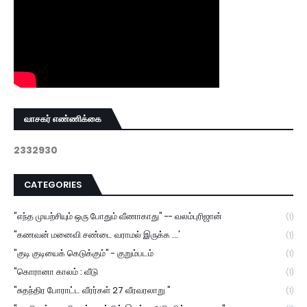
வாசகர் எண்ணிக்கை
2
3
3
2
9
3
0
CATEGORIES
"எந்த முயற்சியும் ஒரு போதும் வீணாகாது" -- வலம்புரிஜான்
(1)
"கணவன் மனைவி சண்டை வராமல் இருக்க ...'
(1)
"குடி குடியைக் கெடுக்கும்" - குறும்படம்
(1)
"கொரானா காலம் : வீடு
(1)
"சுதந்திர போராட்ட வீரர்கள் 27 வீரவரலாறு "
(1)