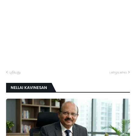
புதியது
பழையவை
NELLAI KAVINESAN