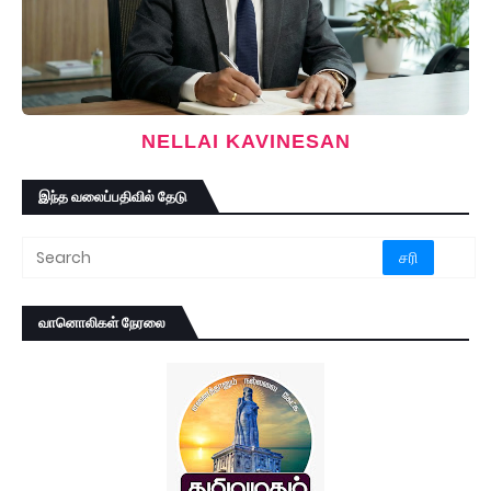
NELLAI KAVINESAN
இந்த வலைப்பதிவில் தேடு
வானொலிகள் நேரலை