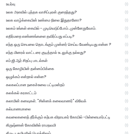
உயர்வு
(1)
உலக அளவில் புத்தக வாசிப்புஏன் குறைந்தது?
(1)
உலக வாழ்க்கையின் உண்மை நிலை இதுதானோ?
(1)
உலகம் உங்கள் கையில் - முடிவெடுப்போம்..முன்னேறுவோம்.
(1)
எதிர்மறை எண்ணங்களை தவிர்ப்பது எப்படி?
(1)
எந்த ஒரு செயலை தொடங்கும் முன்னர் செய்ய வேண்டியது என்ன ?
(1)
எந்த மினரல் வாட்டரை குடித்தால் உடலுக்கு நல்லது?
(1)
எம்.ஜி.ஆர் சிறப்பு பாடல்கள்
(1)
ஒரு கோழியின் தன்னம்பிக்கை
(1)
ஒழுக்கம் என்றால் என்ன?
(1)
கலகலப்பான நகைச்சுவை பட்டிமன்றம்
(1)
கலக்கல் கரகாட்டம்
(1)
கலாமின் கனவுகள். "சின்னக் கலைவாணர்" விவேக்
(1)
கல்யாணமாலை
(1)
கவலைகளைத் தீர்க்கும் கற்பக விநாயகர் கோயில் -பிள்ளையார்பட்டி
(1)
கிருஷ்ணன் கோவிலில் ராமநவமி
(1)
கீழடி - தமிழரின் பொக்கிஷம்
(1)