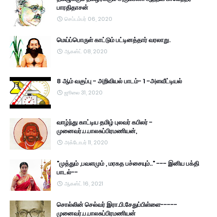
பாரதிதாசன்
செப்டம்பர் 06, 2020
மெய்ப்பொருள் காட்டும் பட்டினத்தார் வரலாறு.
ஆகஸ்ட் 08, 2020
8 ஆம் வகுப்பு - அறிவியல் பாடம்- 1 -அளவீட்டியல்
ஜூலை 31, 2020
வாழ்ந்து காட்டிய தமிழ் புலவர் கபிலர் -
முனைவர்.ப.பாலசுப்பிரமணியன்,
அக்டோபர் 11, 2020
"முத்தும் ,பவளமும் , மரகத பச்சையும்.." --- இனிய பக்தி
பாடல்--
ஆகஸ்ட் 16, 2021
சொல்லின் செல்வர் இரா.பி.சேதுப்பிள்ளை-----
முனைவர்.ப.பாலசுப்பிரமணியன்