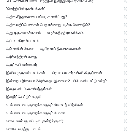
"வடசென்னை பிளாட்பாரத்தில் இருந்து அமெரிக்கா வரை..."
(1)
"வெற்றியின் ரகசியங்கள்"
(1)
அதிக சிந்தனையை எப்படி சமாளிப்பது?
(1)
அதிக மதிப்பெண்கள் பெற எவ்வாறு படிக்க வேண்டும்?
(1)
அது ஒரு கனாக்காலம் ---வழக்கறிஞர் ராமலிங்கம்
(1)
அப்பா- கிராமியபாடல்
(1)
அம்மாவின் சேலை..... ஆயிரமாய் நினைவலைகள்.
(1)
அரிச்சந்திரன் கதை
(1)
அருட்கவி வள்ளலார்
(1)
இனிய முருகன் பாடல்கள் --- பிரபல பாடகர் உன்னி கிருஷ்ணன்--
(1)
இன்றைய இசையா ?அன்றைய இசையா? -லியோனி பாட்டுமன்றம்
(1)
இறைவனிடம் கையேந்துங்கள்
(1)
இளநீர்' வெட்டும் கருவி
(1)
உடல் எடையை குறைக்க உதவும் சில உடற்பயிற்சிகள்
(1)
உடல் எடையை குறைக்க உதவும் யோகா
(1)
உணவு உண்பது எப்படி?-குன்றில்குமார்
(1)
உணவே மருந்து- பாடல்
(1)