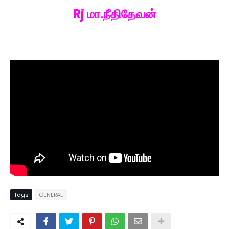
Rj மா.நீதிதேவன்
Tags
GENERAL