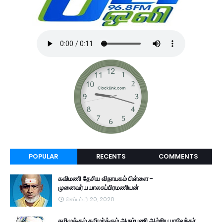
POPULAR
RECENTS
COMMENTS
கவிமணி தேசிய விநாயகம் பிள்ளை -
முனைவர்.ப.பாலசுப்பிரமணியன்
செப்டம்பர் 20, 2020
தமிழுக்கும் தமிழர்க்கும் அரும்பணி ஆற்றிய பாவேந்தர்