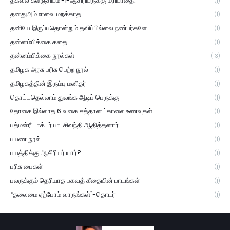
தகவல் களஞ்சியம் -1-ஆசிரியருக்கு மரியாதை.
(1)
தனதுஅம்மாவை மறக்காத.....
(1)
தனியே இருப்பதொன்றும் தவிப்பில்லை நண்பர்களே
(1)
தன்னம்பிக்கை கதை
(1)
தன்னம்பிக்கை நூல்கள்
(13)
தமிழக அரசு பரிசு பெற்ற நூல்
(1)
தமிழகத்தின் இரும்பு மனிதர்
(1)
தொட்டதெல்லாம் துலங்க ஆடிப் பெருக்கு
(1)
தோசை இல்லாத 6 வகை சத்தான ' காலை உணவுகள்
(1)
பத்மஸ்ரீ டாக்டர் பா. சிவந்தி ஆதித்தனார்
(1)
பயண நூல்
(1)
பயத்திக்கு ஆசிரியர் யார்?
(1)
பரிசு பைகள்
(1)
பலருக்கும் தெரியாத பகவத் கீதையின் பாடங்கள்
(1)
“தலைமை ஏற்போம் வாருங்கள்”-தொடர்
(1)