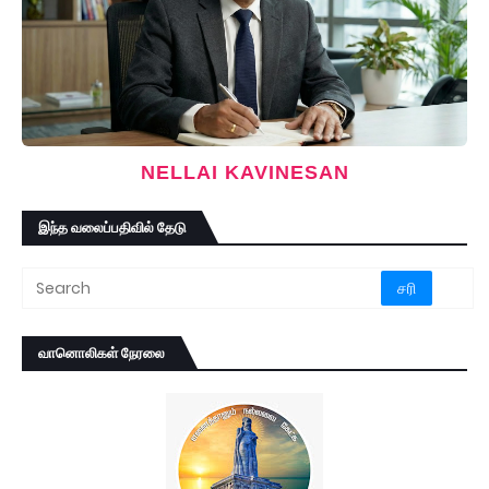
NELLAI KAVINESAN
இந்த வலைப்பதிவில் தேடு
வானொலிகள் நேரலை