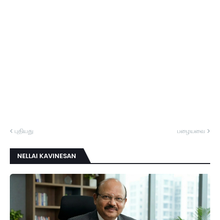
புதியது
பழையவை
NELLAI KAVINESAN