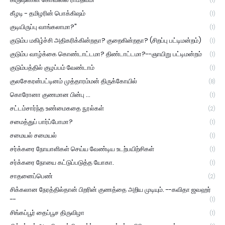
(1)
கீழடி - தமிழரின் பொக்கிஷம்
(1)
குடியிருப்பு வாங்கலாமா?"
(1)
குடும்ப மகிழ்ச்சி அதிகரிக்கின்றதா? குறைகின்றதா? (சிறப்பு பட்டிமன்றம்)
(1)
குடும்ப வாழ்க்கை கொண்டாட்டமா? திண்டாட்டமா?--ஞாயிறு பட்டிமன்றம்
(1)
குடும்பத்தில் குழப்பம் வேண்டாம்
(1)
குலசேகரன்பட்டினம் முத்தாரம்மன் திருக்கோயில்
(8)
கொரோனா குணமான பின்பு ...
(1)
சட்டம்சார்ந்த உண்மைகதை நூல்கள்
(2)
சமைத்துப் பார்ப்போமா?
(1)
சமையல் சமையல்
(1)
சர்க்கரை நோயாளிகள் செய்ய வேண்டிய உடற்பயிற்சிகள்
(1)
சர்க்கரை நோயை கட்டுப்படுத்த யோகா.
(1)
சாதனைப்பெண்
(2)
சிக்கலான நேரத்தில்தான் பிறரின் குணத்தை அறிய முடியும். --கவிதா ஜவஹர்
--
(1)
சிங்கப்பூர் தைப்பூச திருவிழா
(1)