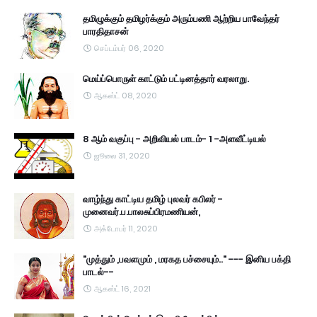
தமிழுக்கும் தமிழர்க்கும் அரும்பணி ஆற்றிய பாவேந்தர்
பாரதிதாசன்
செப்டம்பர் 06, 2020
மெய்ப்பொருள் காட்டும் பட்டினத்தார் வரலாறு.
ஆகஸ்ட் 08, 2020
8 ஆம் வகுப்பு - அறிவியல் பாடம்- 1 -அளவீட்டியல்
ஜூலை 31, 2020
வாழ்ந்து காட்டிய தமிழ் புலவர் கபிலர் -
முனைவர்.ப.பாலசுப்பிரமணியன்,
அக்டோபர் 11, 2020
"முத்தும் ,பவளமும் , மரகத பச்சையும்.." --- இனிய பக்தி
பாடல்--
ஆகஸ்ட் 16, 2021