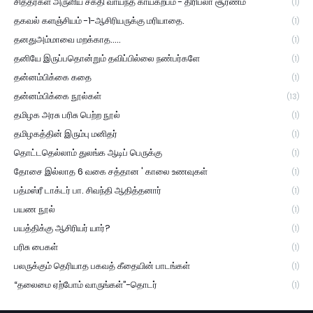
சித்தர்கள் அருளிய சக்தி வாய்ந்த காயகற்பம் - திரிபலா சூரணம்
(1)
தகவல் களஞ்சியம் -1-ஆசிரியருக்கு மரியாதை.
(1)
தனதுஅம்மாவை மறக்காத.....
(1)
தனியே இருப்பதொன்றும் தவிப்பில்லை நண்பர்களே
(1)
தன்னம்பிக்கை கதை
(1)
தன்னம்பிக்கை நூல்கள்
(13)
தமிழக அரசு பரிசு பெற்ற நூல்
(1)
தமிழகத்தின் இரும்பு மனிதர்
(1)
தொட்டதெல்லாம் துலங்க ஆடிப் பெருக்கு
(1)
தோசை இல்லாத 6 வகை சத்தான ' காலை உணவுகள்
(1)
பத்மஸ்ரீ டாக்டர் பா. சிவந்தி ஆதித்தனார்
(1)
பயண நூல்
(1)
பயத்திக்கு ஆசிரியர் யார்?
(1)
பரிசு பைகள்
(1)
பலருக்கும் தெரியாத பகவத் கீதையின் பாடங்கள்
(1)
“தலைமை ஏற்போம் வாருங்கள்”-தொடர்
(1)