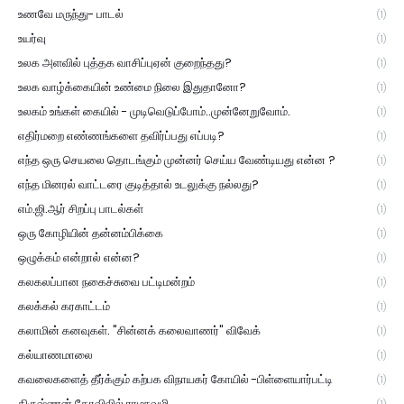
உணவே மருந்து- பாடல்
(1)
உயர்வு
(1)
உலக அளவில் புத்தக வாசிப்புஏன் குறைந்தது?
(1)
உலக வாழ்க்கையின் உண்மை நிலை இதுதானோ?
(1)
உலகம் உங்கள் கையில் - முடிவெடுப்போம்..முன்னேறுவோம்.
(1)
எதிர்மறை எண்ணங்களை தவிர்ப்பது எப்படி?
(1)
எந்த ஒரு செயலை தொடங்கும் முன்னர் செய்ய வேண்டியது என்ன ?
(1)
எந்த மினரல் வாட்டரை குடித்தால் உடலுக்கு நல்லது?
(1)
எம்.ஜி.ஆர் சிறப்பு பாடல்கள்
(1)
ஒரு கோழியின் தன்னம்பிக்கை
(1)
ஒழுக்கம் என்றால் என்ன?
(1)
கலகலப்பான நகைச்சுவை பட்டிமன்றம்
(1)
கலக்கல் கரகாட்டம்
(1)
கலாமின் கனவுகள். "சின்னக் கலைவாணர்" விவேக்
(1)
கல்யாணமாலை
(1)
கவலைகளைத் தீர்க்கும் கற்பக விநாயகர் கோயில் -பிள்ளையார்பட்டி
(1)
கிருஷ்ணன் கோவிலில் ராமநவமி