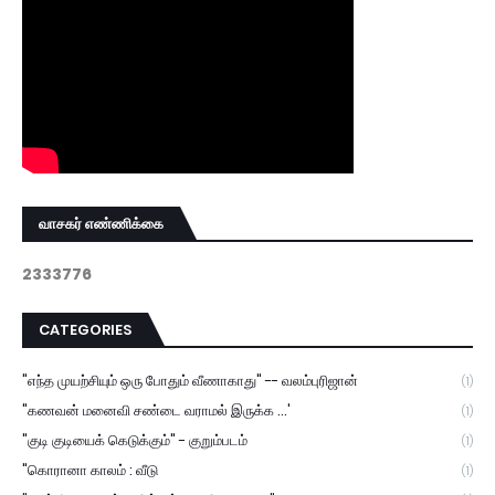
வாசகர் எண்ணிக்கை
2
3
3
3
7
7
6
CATEGORIES
"எந்த முயற்சியும் ஒரு போதும் வீணாகாது" -- வலம்புரிஜான்
(1)
"கணவன் மனைவி சண்டை வராமல் இருக்க ...'
(1)
"குடி குடியைக் கெடுக்கும்" - குறும்படம்
(1)
"கொரானா காலம் : வீடு
(1)