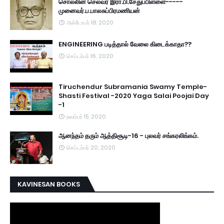
சொல்லின் செல்வர் இரா.பி.சேதுப்பிள்ளை-----
முனைவர்.ப.பாலசுப்பிரமணியன்
அக்டோபர் 18, 2020
ENGINEERING படித்தால் வேலை கிடைக்காதா??
செப்டம்பர் 16, 2020
Tiruchendur Subramania Swamy Temple-
Shasti Festival -2020 Yaga Salai Poojai Day
-1
நவம்பர் 15, 2020
ஆனந்தம் தரும் ஆத்திசூடி-16 - புலவர் சங்கரலிங்கம்.
செப்டம்பர் 20, 2020
KAVINESAN BOOKS