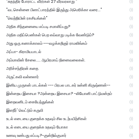
"சுதந்திர போராட்ட வீரர்கள் 27 வீரவரலாறு "
(1)
"வடசென்னை பிளாட்பாரத்தில் இருந்து அமெரிக்கா வரை..."
(1)
"வெற்றியின் ரகசியங்கள்"
(1)
அதிக சிந்தனையை எப்படி சமாளிப்பது?
(1)
அதிக மதிப்பெண்கள் பெற எவ்வாறு படிக்க வேண்டும்?
(1)
அது ஒரு கனாக்காலம் ---வழக்கறிஞர் ராமலிங்கம்
(1)
அப்பா- கிராமியபாடல்
(1)
அம்மாவின் சேலை..... ஆயிரமாய் நினைவலைகள்.
(1)
அரிச்சந்திரன் கதை
(1)
அருட்கவி வள்ளலார்
(1)
இனிய முருகன் பாடல்கள் --- பிரபல பாடகர் உன்னி கிருஷ்ணன்--
(1)
இன்றைய இசையா ?அன்றைய இசையா? -லியோனி பாட்டுமன்றம்
(1)
இறைவனிடம் கையேந்துங்கள்
(1)
இளநீர்' வெட்டும் கருவி
(1)
உடல் எடையை குறைக்க உதவும் சில உடற்பயிற்சிகள்
(1)
உடல் எடையை குறைக்க உதவும் யோகா
(1)
உணவு உண்பது எப்படி?-குன்றில்குமார்
(1)