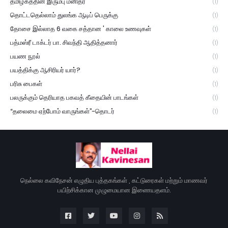
தமிழகத்தின் இரும்பு மனிதர்
(1)
தொட்டதெல்லாம் துலங்க ஆடிப் பெருக்கு
(1)
தோசை இல்லாத 6 வகை சத்தான ' காலை உணவுகள்
(1)
பத்மஸ்ரீ டாக்டர் பா. சிவந்தி ஆதித்தனார்
(1)
பயண நூல்
(1)
பயத்திக்கு ஆசிரியர் யார்?
(1)
பரிசு பைகள்
(1)
பலருக்கும் தெரியாத பகவத் கீதையின் பாடங்கள்
(1)
“தலைமை ஏற்போம் வாருங்கள்”-தொடர்
(1)
நெல்லை கவிநேசன் எழுதிய புத்தகங்கள் , கட்டுரைகள் மற்றும் மாணவர்
பயிற்சிக்கான முழுமையான இணையதளம்.