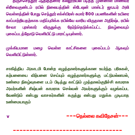
திருச்செந்தூர் ஆதித்தனார் கல்லூரியில் படித்த முன்னாள் மாணவர்
ஸ்ரீவைகுண்டம் ரயில் நிலையத்தின் ஸ்டேஷன் மாஸ்டர் ஜாஃபர் அலி
வெள்ளத்தின் போது செந்தூர் எக்ஸ்பிரஸ் சுமார் 800 பயணிகளின் உயிரை
காப்பாற்றியதற்காக மதிப்புமிக்க ரயில்வே வாரிய விருதான அதிர்ஷ்ட ரயில்
சேவா புரஸ்கார் விருதுக்கு தேர்ந்தெடுக்கப்பட்ட நிகழ்வையும்
புகைப்படத்தோடு வெளியிட்டு பாராட்டியுள்ளார்.
முக்கியமான மழை வெள்ள காட்சிகளை புகை
ப்படம் ஆகவும்
வெளியிட்டுள்ளார்.
சாகித்திய அகாடமி போன்ற எழுத்தாளர்களுக்கான உயர்ந்த பரிசுகள்,
கற்பனையை விற்பனை செய்யும் எழுத்தாளர்களுக்கு மட்டுமல்லாமல்,
உண்மை நிகழ்வுகளை படம் பிடித்து காட்டும் முத்தாலம்குறிச்சி காமராசு
அவர்களின் சிஷ்யன் காமராசு செல்வன் அவர்களுக்கும் வழங்கப்பட
வேண்டும் என்பது வாசகர்களின் கருத்து என்பது மறுக்க முடியாத
உண்மையாகும்
---நெல்லை கவிநேசன்---
v
---------------------------------