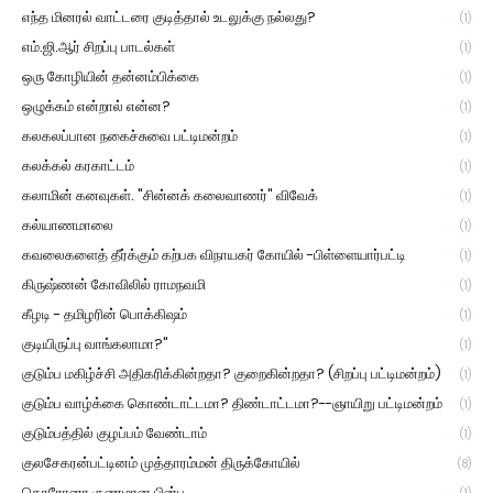
எந்த மினரல் வாட்டரை குடித்தால் உடலுக்கு நல்லது?
(1)
எம்.ஜி.ஆர் சிறப்பு பாடல்கள்
(1)
ஒரு கோழியின் தன்னம்பிக்கை
(1)
ஒழுக்கம் என்றால் என்ன?
(1)
கலகலப்பான நகைச்சுவை பட்டிமன்றம்
(1)
கலக்கல் கரகாட்டம்
(1)
கலாமின் கனவுகள். "சின்னக் கலைவாணர்" விவேக்
(1)
கல்யாணமாலை
(1)
கவலைகளைத் தீர்க்கும் கற்பக விநாயகர் கோயில் -பிள்ளையார்பட்டி
(1)
கிருஷ்ணன் கோவிலில் ராமநவமி
(1)
கீழடி - தமிழரின் பொக்கிஷம்
(1)
குடியிருப்பு வாங்கலாமா?"
(1)
குடும்ப மகிழ்ச்சி அதிகரிக்கின்றதா? குறைகின்றதா? (சிறப்பு பட்டிமன்றம்)
(1)
குடும்ப வாழ்க்கை கொண்டாட்டமா? திண்டாட்டமா?--ஞாயிறு பட்டிமன்றம்
(1)
குடும்பத்தில் குழப்பம் வேண்டாம்
(1)
குலசேகரன்பட்டினம் முத்தாரம்மன் திருக்கோயில்
(8)
கொரோனா குணமான பின்பு ...