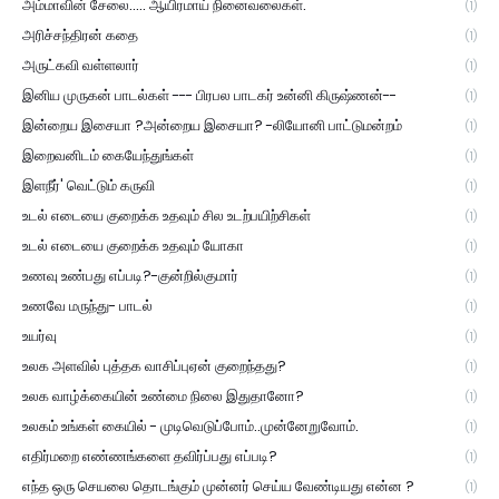
அம்மாவின் சேலை..... ஆயிரமாய் நினைவலைகள்.
(1)
அரிச்சந்திரன் கதை
(1)
அருட்கவி வள்ளலார்
(1)
இனிய முருகன் பாடல்கள் --- பிரபல பாடகர் உன்னி கிருஷ்ணன்--
(1)
இன்றைய இசையா ?அன்றைய இசையா? -லியோனி பாட்டுமன்றம்
(1)
இறைவனிடம் கையேந்துங்கள்
(1)
இளநீர்' வெட்டும் கருவி
(1)
உடல் எடையை குறைக்க உதவும் சில உடற்பயிற்சிகள்
(1)
உடல் எடையை குறைக்க உதவும் யோகா
(1)
உணவு உண்பது எப்படி?-குன்றில்குமார்
(1)
உணவே மருந்து- பாடல்
(1)
உயர்வு
(1)
உலக அளவில் புத்தக வாசிப்புஏன் குறைந்தது?
(1)
உலக வாழ்க்கையின் உண்மை நிலை இதுதானோ?
(1)
உலகம் உங்கள் கையில் - முடிவெடுப்போம்..முன்னேறுவோம்.
(1)
எதிர்மறை எண்ணங்களை தவிர்ப்பது எப்படி?
(1)
எந்த ஒரு செயலை தொடங்கும் முன்னர் செய்ய வேண்டியது என்ன ?
(1)