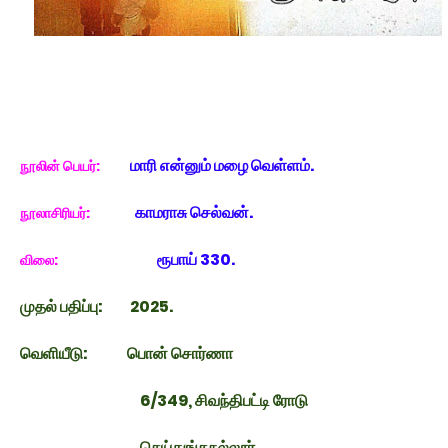
மாரி என்னும் மழை வெள்ளம்.
நூலின் பெயர்:
காமராசு செல்வன்.
நூலாசிரியர்:
ரூபாய் 330.
விலை:
முதல் பதிப்பு:
2025.
வெளியீடு:
பொன் சொர்ணா
6/349, சிவந்திபட்டி ரோடு
செய்துங்கநல்லூர்.