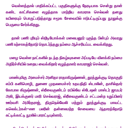
வெள்ளத்தால் பாதிக்கப்பட்ட பகுதிகளுக்கு நேரடியாக சென்று தான்
கண்ட காட்சிகளை எழுத்தாக மாற்றிய காமராசு செல்வன் தனது
உயிரையும் பொருட்படுத்தாது சமூக சேவையில் ஈடுபட்டிருப்பது நூலுக்கு
பெருமை சேர்க்கிறது.
தான் பணி புரியும் ஸ்டூடியோக்கள் மலையனூர் புகுந்த பின்பும் அவரது
பணி உற்சாகத்தோடு தொடர்ந்தது நம்மை ஆச்சரியப்பட வைக்கிறது.
மழை வெள்ள நாட்களில் நடந்த நிகழ்வுகளை அப்படியே விளக்கி நம்மை
அதிர்ச்சியில் உறைய வைக்கிறார் எழுத்தாளர் காமராஜர் செல்வன்.
மாண்புமிகு அமைச்சர் அனிதா ராதாகிருஷ்ணன், தூத்துக்குடி தொகுதி
எம்பி கனிமொழி, துணை முதலமைச்சர் உதயநிதி ஸ்டாலின், தாசில்தார்
கோபால கிருஷ்ணன், ஸ்ரீவைகுண்டம் ரயில்வே ஸ்டேஷன் மாஸ்டர் ஜாஃபர்
அலி, இயக்குனர் மாரி செல்வராஜ், ஸ்ரீவைகுண்டம் சட்டமன்ற உறுப்பினர்
ஊர்வசி அமிர்தராஜ், திருநெல்வேலி மற்றும் தூத்துக்குடி மாவட்ட
கலெக்டர்கள்-என பலரின் தன்னலமற்ற சேவையை ஆதாரத்தோடு
சுட்டிக்காட்டி நூலில் பாராட்டியுள்ளார்.