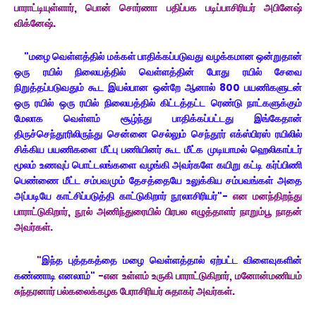
பாராட்டியுள்ளார், பொன் சொர்ணா பதிப்பக படிப்பாசிரியர் அபினேஷ்
விக்னேஷ்.
"மழை வெள்ளத்தில் மக்கள் பாதிக்கப்படுவது வழக்கமான ஒன்றுதான்
ஒரு ரயில் நிலையத்தில் வெள்ளத்தின் போது ரயில் சேவை
நிறுத்தப்படுவதும் கூட இயல்பான ஒன்றே ஆனால் 800 பயணிகளுடன்
ஒரு ரயில் ஒரு ரயில் நிலையத்தில் கிட்டத்தட்ட ரெண்டு நாட்களுக்கும்
மேலாக வெள்ளம் சூழ்ந்து பாதிக்கப்பட்டது இங்கேதான்
திருச்செந்தூரிலிருந்து சென்னை செல்லும் செந்தூர் எக்ஸ்பிரஸ் ரயிலில்
சிக்கிய பயணிகளை மீட்பு பணியினர் கூட மீட்க முடியாமல் ஹெலிகாப்டர்
மூலம் உணவுப் பொட்டலங்களை வழங்கி அவர்களே கயிறு கட்டி கர்ப்பிணி
பெண்ணை மீட்ட சம்பவமும் தேசத்தையே உலுக்கிய சம்பவங்கள் அதை
அப்படியே காட்சிப்படுத்தி காட்டுகிறார் நூலாசிரியர்"-
என மனந்திறந்து
பாராட்டுகிறார், நூல் அணிந்துரையில் பிரபல எழுத்தாளர் நாறும்பூ நாதன்
அவர்கள்.
"
இந்த புத்தகத்தை மழை வெள்ளத்தால் ஏற்பட்ட விளைவுகளின்
கண்ணாடி எனலாம்"
-என உள்ளம் உருகி பாராட்டுகிறார், மனோன்மணியம்
சுந்தரனார் பல்கலைக்கழக பேராசிரியர் சுதாகர் அவர்கள்.