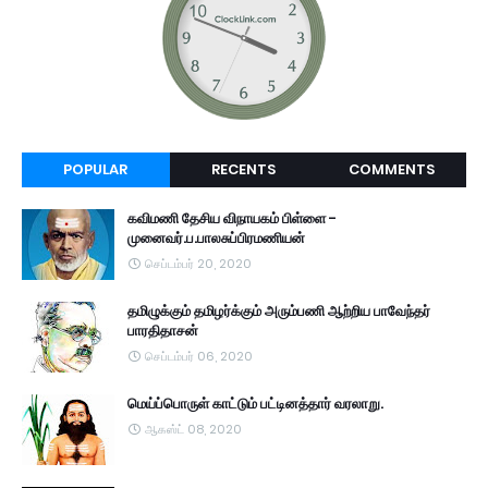
POPULAR
RECENTS
COMMENTS
கவிமணி தேசிய விநாயகம் பிள்ளை -
முனைவர்.ப.பாலசுப்பிரமணியன்
செப்டம்பர் 20, 2020
தமிழுக்கும் தமிழர்க்கும் அரும்பணி ஆற்றிய பாவேந்தர்
பாரதிதாசன்
செப்டம்பர் 06, 2020
மெய்ப்பொருள் காட்டும் பட்டினத்தார் வரலாறு.
ஆகஸ்ட் 08, 2020