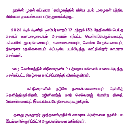
நூலின் முதல் கட்டுரை "தமிழகத்தில் வீசிய புயல் ,மழைகள் பற்றிய
விரிவான தகவல்களை எடுத்துரைக்கிறது.
2023 ஆம் ஆண்டு டிசம்பர் மாதம் 17 மற்றும் 18ம் தேதிகளில் பெய்த
தொடர் கனமழையையும் அதனால் ஏற்பட்ட வெள்ளப்பெருக்கையும்,
மக்களின் துயரங்களையும், கவலைகளையும், வெள்ள சேதங்களையும்,
நிவாரண உதவிகளையும் அப்படியே படம்பிடித்து காட்டுகிறார் காமராசு
செல்வன்.
மழை வெள்ளத்தில் ஸ்ரீவைகுண்டம் பத்மநாப மங்கலம் சாலை அடித்து
செல்லப்பட்ட நிகழ்வை காட்சிப்படுத்தி விளக்குகிறார்.
கட்டுரைகளின் நடுவே நகைச்சுவையையும் அள்ளித்
தெளித்திருக்கிறார். ரஜினிகாந்த் மாரி செல்வராஜ் போன்ற திரைப்
பிரபலங்களையும் இடையிடையே நினைவு கூறுகிறார்.
தனது குருநாதர் முத்தாலங்குறிச்சி காமராசு அவர்களை நூலில் பல
இடங்களில் குறிப்பிட்டு அனுபவங்களை பகிர்கிறார்.