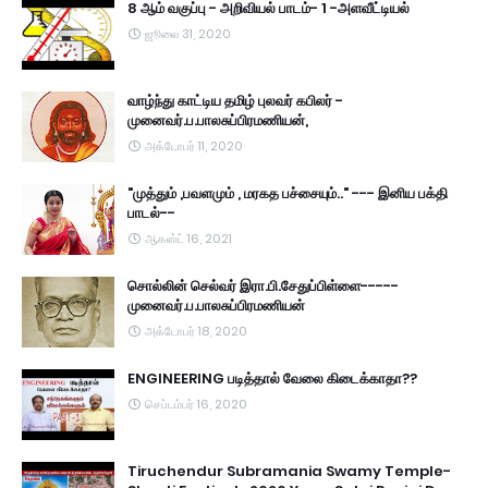
8 ஆம் வகுப்பு - அறிவியல் பாடம்- 1 -அளவீட்டியல்
ஜூலை 31, 2020
வாழ்ந்து காட்டிய தமிழ் புலவர் கபிலர் -
முனைவர்.ப.பாலசுப்பிரமணியன்,
அக்டோபர் 11, 2020
"முத்தும் ,பவளமும் , மரகத பச்சையும்.." --- இனிய பக்தி
பாடல்--
ஆகஸ்ட் 16, 2021
சொல்லின் செல்வர் இரா.பி.சேதுப்பிள்ளை-----
முனைவர்.ப.பாலசுப்பிரமணியன்
அக்டோபர் 18, 2020
ENGINEERING படித்தால் வேலை கிடைக்காதா??
செப்டம்பர் 16, 2020
Tiruchendur Subramania Swamy Temple-