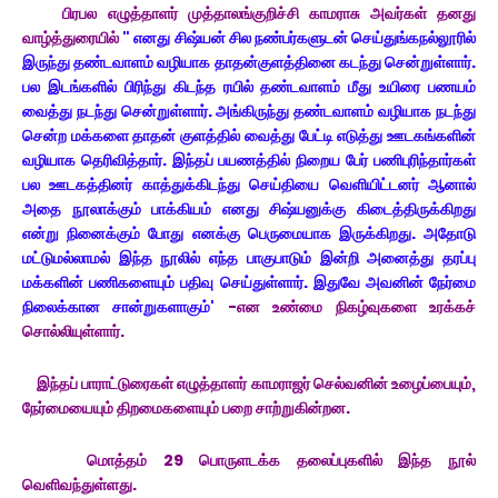
பிரபல எழுத்தாளர் முத்தாலங்குறிச்சி காமராசு அவர்கள் தனது
வாழ்த்துரையில்
" எனது சிஷ்யன் சில நண்பர்களுடன் செய்துங்கநல்லூரில்
இருந்து தண்டவாளம் வழியாக தாதன்குளத்தினை கடந்து சென்றுள்ளார்.
பல இடங்களில் பிரிந்து கிடந்த ரயில் தண்டவாளம் மீது உயிரை பணயம்
வைத்து நடந்து சென்றுள்ளார். அங்கிருந்து தண்டவாளம் வழியாக நடந்து
சென்ற மக்களை தாதன் குளத்தில் வைத்து பேட்டி எடுத்து ஊடகங்களின்
வழியாக தெரிவித்தார். இந்தப் பயணத்தில் நிறைய பேர் பணிபுரிந்தார்கள்
பல ஊடகத்தினர் காத்துக்கிடந்து செய்தியை வெளியிட்டனர் ஆனால்
அதை நூலாக்கும் பாக்கியம் எனது சிஷ்யனுக்கு கிடைத்திருக்கிறது
என்று நினைக்கும் போது எனக்கு பெருமையாக இருக்கிறது. அதோடு
மட்டுமல்லாமல் இந்த நூலில் எந்த பாகுபாடும் இன்றி அனைத்து தரப்பு
மக்களின் பணிகளையும் பதிவு செய்துள்ளார். இதுவே அவனின் நேர்மை
நிலைக்கான சான்றுகளாகும்'
-என உண்மை நிகழ்வுகளை உரக்கச்
சொல்லியுள்ளார்.
இந்தப் பாராட்டுரைகள் எழுத்தாளர் காமராஜர் செல்வனின் உழைப்பையும்,
நேர்மையையும் திறமைகளையும் பறை சாற்றுகின்றன.
மொத்தம் 29 பொருளடக்க தலைப்புகளில் இந்த நூல்
வெளிவந்துள்ளது.