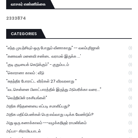
வாசகர் எண்ணிக்கை
2
3
3
3
8
7
4
CATEGORIES
"எந்த முயற்சியும் ஒரு போதும் வீணாகாது" -- வலம்புரிஜான்
(1)
"கணவன் மனைவி சண்டை வராமல் இருக்க ...'
(1)
"குடி குடியைக் கெடுக்கும்" - குறும்படம்
(1)
"கொரானா காலம் : வீடு
(1)
"சுதந்திர போராட்ட வீரர்கள் 27 வீரவரலாறு "
(1)
"வடசென்னை பிளாட்பாரத்தில் இருந்து அமெரிக்கா வரை..."
(1)
"வெற்றியின் ரகசியங்கள்"
(1)
அதிக சிந்தனையை எப்படி சமாளிப்பது?
(1)
அதிக மதிப்பெண்கள் பெற எவ்வாறு படிக்க வேண்டும்?
(1)
அது ஒரு கனாக்காலம் ---வழக்கறிஞர் ராமலிங்கம்
(1)
அப்பா- கிராமியபாடல்
(1)