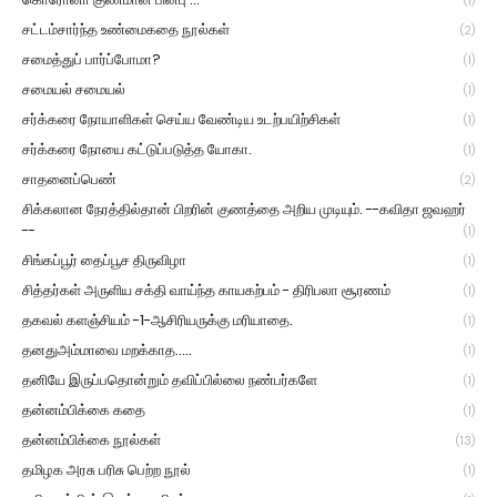
(1)
சட்டம்சார்ந்த உண்மைகதை நூல்கள்
(2)
சமைத்துப் பார்ப்போமா?
(1)
சமையல் சமையல்
(1)
சர்க்கரை நோயாளிகள் செய்ய வேண்டிய உடற்பயிற்சிகள்
(1)
சர்க்கரை நோயை கட்டுப்படுத்த யோகா.
(1)
சாதனைப்பெண்
(2)
சிக்கலான நேரத்தில்தான் பிறரின் குணத்தை அறிய முடியும். --கவிதா ஜவஹர்
--
(1)
சிங்கப்பூர் தைப்பூச திருவிழா
(1)
சித்தர்கள் அருளிய சக்தி வாய்ந்த காயகற்பம் - திரிபலா சூரணம்
(1)
தகவல் களஞ்சியம் -1-ஆசிரியருக்கு மரியாதை.
(1)
தனதுஅம்மாவை மறக்காத.....
(1)
தனியே இருப்பதொன்றும் தவிப்பில்லை நண்பர்களே
(1)
தன்னம்பிக்கை கதை
(1)
தன்னம்பிக்கை நூல்கள்
(13)
தமிழக அரசு பரிசு பெற்ற நூல்
(1)