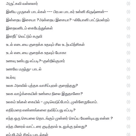
அருட்கவி வள்ளலார்
(1)
இனிய முருகன் பாடல்கள் --- பிரபல பாடகர் உன்னி கிருஷ்ணன்--
(1)
இன்றைய இசையா ?அன்றைய இசையா? -லியோனி பாட்டுமன்றம்
(1)
இறைவனிடம் கையேந்துங்கள்
(1)
இளநீர்' வெட்டும் கருவி
(1)
உடல் எடையை குறைக்க உதவும் சில உடற்பயிற்சிகள்
(1)
உடல் எடையை குறைக்க உதவும் யோகா
(1)
உணவு உண்பது எப்படி?-குன்றில்குமார்
(1)
உணவே மருந்து- பாடல்
(1)
உயர்வு
(1)
உலக அளவில் புத்தக வாசிப்புஏன் குறைந்தது?
(1)
உலக வாழ்க்கையின் உண்மை நிலை இதுதானோ?
(1)
உலகம் உங்கள் கையில் - முடிவெடுப்போம்..முன்னேறுவோம்.
(1)
எதிர்மறை எண்ணங்களை தவிர்ப்பது எப்படி?
(1)
எந்த ஒரு செயலை தொடங்கும் முன்னர் செய்ய வேண்டியது என்ன ?
(1)
எந்த மினரல் வாட்டரை குடித்தால் உடலுக்கு நல்லது?
(1)
எம்.ஜி.ஆர் சிறப்பு பாடல்கள்
(1)