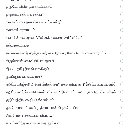
ஒரு கோழியின் தன்னம்பிக்கை
(1)
ஒழுக்கம் என்றால் என்ன?
(1)
கலகலப்பான நகைச்சுவை பட்டிமன்றம்
(1)
கலக்கல் கரகாட்டம்
(1)
கலாமின் கனவுகள். "சின்னக் கலைவாணர்" விவேக்
(1)
கல்யாணமாலை
(1)
கவலைகளைத் தீர்க்கும் கற்பக விநாயகர் கோயில் -பிள்ளையார்பட்டி
(1)
கிருஷ்ணன் கோவிலில் ராமநவமி
(1)
கீழடி - தமிழரின் பொக்கிஷம்
(1)
குடியிருப்பு வாங்கலாமா?"
(1)
குடும்ப மகிழ்ச்சி அதிகரிக்கின்றதா? குறைகின்றதா? (சிறப்பு பட்டிமன்றம்)
(1)
குடும்ப வாழ்க்கை கொண்டாட்டமா? திண்டாட்டமா?--ஞாயிறு பட்டிமன்றம்
(1)
குடும்பத்தில் குழப்பம் வேண்டாம்
(1)
குலசேகரன்பட்டினம் முத்தாரம்மன் திருக்கோயில்
(8)
கொரோனா குணமான பின்பு ...
(1)
சட்டம்சார்ந்த உண்மைகதை நூல்கள்
(2)