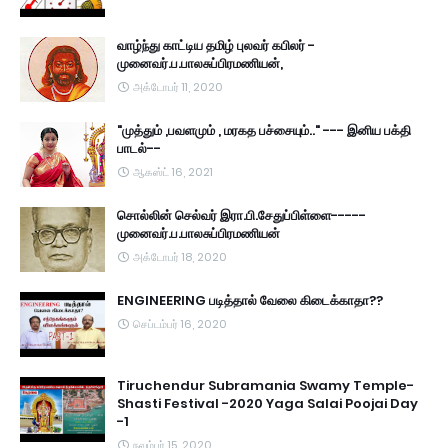
வாழ்ந்து காட்டிய தமிழ் புலவர் கபிலர் -
முனைவர்.ப.பாலசுப்பிரமணியன்,
அக்டோபர் 11, 2020
"முத்தும் ,பவளமும் , மரகத பச்சையும்.." --- இனிய பக்தி
பாடல்--
ஆகஸ்ட் 16, 2021
சொல்லின் செல்வர் இரா.பி.சேதுப்பிள்ளை-----
முனைவர்.ப.பாலசுப்பிரமணியன்
அக்டோபர் 18, 2020
ENGINEERING படித்தால் வேலை கிடைக்காதா??
செப்டம்பர் 16, 2020
Tiruchendur Subramania Swamy Temple-
Shasti Festival -2020 Yaga Salai Poojai Day
-1
நவம்பர் 15, 2020