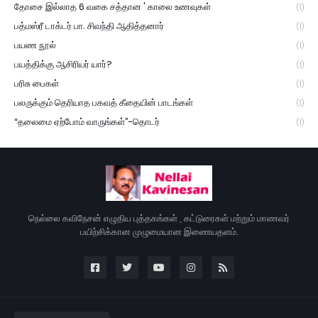
தோசை இல்லாத 6 வகை சத்தான ' காலை உணவுகள்
(1)
பத்மஸ்ரீ டாக்டர் பா. சிவந்தி ஆதித்தனார்
(1)
பயண நூல்
(1)
பயத்திக்கு ஆசிரியர் யார்?
(1)
பரிசு பைகள்
(1)
பலருக்கும் தெரியாத பகவத் கீதையின் பாடங்கள்
(1)
“தலைமை ஏற்போம் வாருங்கள்”-தொடர்
(1)
நெல்லை கவிநேசன் எழுதிய புத்தகங்கள் , கட்டுரைகள் மற்றும் மாணவர்
பயிற்சிக்கான முழுமையான இணையதளம்.