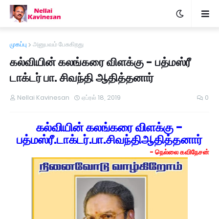
முகப்பு
அனுபவம் பேசுகிறது
கல்வியின் கலங்கரை விளக்கு - பத்மஸ்ரீ
டாக்டர் பா. சிவந்தி ஆதித்தனார்
Nellai Kavinesan
ஏப்ரல் 18, 2019
0
கல்வியின் கலங்கரை விளக்கு -
பத்மஸ்ரீ.டாக்டர்.பா.சிவந்திஆதித்தனார்
- நெல்லை கவிநேசன்