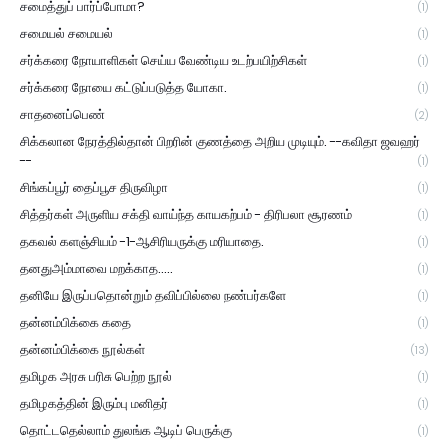
சமைத்துப் பார்ப்போமா?
(1)
சமையல் சமையல்
(1)
சர்க்கரை நோயாளிகள் செய்ய வேண்டிய உடற்பயிற்சிகள்
(1)
சர்க்கரை நோயை கட்டுப்படுத்த யோகா.
(1)
சாதனைப்பெண்
(2)
சிக்கலான நேரத்தில்தான் பிறரின் குணத்தை அறிய முடியும். --கவிதா ஜவஹர்
--
(1)
சிங்கப்பூர் தைப்பூச திருவிழா
(1)
சித்தர்கள் அருளிய சக்தி வாய்ந்த காயகற்பம் - திரிபலா சூரணம்
(1)
தகவல் களஞ்சியம் -1-ஆசிரியருக்கு மரியாதை.
(1)
தனதுஅம்மாவை மறக்காத.....
(1)
தனியே இருப்பதொன்றும் தவிப்பில்லை நண்பர்களே
(1)
தன்னம்பிக்கை கதை
(1)
தன்னம்பிக்கை நூல்கள்
(13)
தமிழக அரசு பரிசு பெற்ற நூல்
(1)
தமிழகத்தின் இரும்பு மனிதர்
(1)
தொட்டதெல்லாம் துலங்க ஆடிப் பெருக்கு
(1)