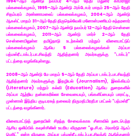
1994–ஆம் ஆண்டு நவம்பர் 4–ஆம் தேதி மதுரை காமராஜர்
பல்கலைக்கழகம், 1995–ஆம் ஆண்டு அக்டோபர் மாதம் 25–ஆம் தேதி
சிதம்பரம் அண்ணாமலைப் பல்கலைக்கழகம், 2004–ஆம் ஆண்டு
ஆகஸ்ட் மாதம் 31–ஆம் தேதி திருநெல்வேலி மனோன்மணியம் சுந்தரனார்
பல்கலைக்கழகம், 2007–ஆம் ஆண்டு நவம்பர் 12–ஆம் தேதி சென்னை
பல்கலைக்கழகம், 2011–ஆம் ஆண்டு மார்ச் 2–ஆம் தேதி
சென்னையிலுள்ள தமிழ்நாடு உடற்கல்வி மற்றும் விளையாட்டுப்
பல்கலைக்கழகம் ஆகிய 5 பல்கலைக்கழகங்கள் அய்யா
பத்மஸ்ரீ.டாக்டர்.பா.சிவந்தி ஆதித்தனார் அவர்களுக்கு “டாக்டர்”
பட்டத்தை வழங்கியுள்ளது.
2008–ஆம் ஆண்டு மே மாதம் 5–ஆம் தேதி அய்யா டாக்டர்.பா.சிவந்தி
ஆதித்தனார் அவர்களுக்கு இதழியல் (Journalism), இலக்கியம்
(Literature) மற்றும் கல்வி (Education) ஆகிய துறைகளில்
அய்யா ஆற்றிய தன்னகரில்லா சேவையையும், பங்களிப்பையும் பாராட்டி,
முன்னாள் இந்திய குடியரசுத் தலைவர் திருமதி.பிரதீபா பாட்டீல் “பத்மஸ்ரீ”
பட்டத்தை வழங்கினார்.
விளையாட்டுத் துறையின் சிறந்த சேவைக்காக சீனாவில் நடைபெற்ற
ஆசிய ஒலிம்பிக் கவுன்சிலின் உயரிய விருதான “ஓ.சி.ஏ. அவார்டு ஆஃப்
மெரிட்” என்ற விருதை அய்யா பத்மஸ்ரீ.டாக்டர்.பா.சிவந்தி ஆதித்தனார்