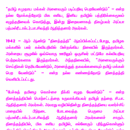
“தமிழ் சமுதாய மக்கள் அனைவரும் படிப்பறிவு பெறவேண்டும்” – என்ற
நல்ல நோக்கத்தோடு மிக எளிய, இனிய தமிழில் பத்திரிக்கைமூலம்
எழுத்தறிவைக் கொடுத்து, இன்று இறைவனாகத் திகழ்பவர் அய்யா
பத்மஸ்ரீ.டாக்டர்.பா.சிவந்தி ஆதித்தனார் அவர்கள்.
1942 – ஆம் ஆண்டு “தினத்தந்தி” ஆரம்பிக்கப்பட்டபோது, தமிழக
மக்களில் பலர் கல்வியறிவில் பின்தங்கிய நிலையில் இருந்தார்கள்.
அன்றைய சூழலில் ஒவ்வொரு ஊரிலும் ஒருசிலர் மட்டுமே கல்வியறிவு
பெற்றவர்களாக இருந்தார்கள். அந்தநிலையில், “அனைவருக்கும்
செய்திகள் தெரியவேண்டும், அனைத்துத் தகவல்களையும் தமிழ் மக்கள்
பெற வேண்டும்” – என்ற நல்ல எண்ணத்தோடு தினத்தந்தி
வெளியிடப்பட்டது.
“பேச்சுத் தமிழை கொச்சை நீக்கி எழுத வேண்டும்” – என்ற
தினத்தந்தியின் பொற்சட்டத்தை உருவாக்கியவர் தமிழர் தந்தை சி.பா.
ஆதித்தனார் அவர்கள். அவரது வழியில்நின்று தினத்தந்தியை வளர்ச்சிப்
பாதையில் பீடுநடை போடவைத்த பெருமை அய்யா
பத்மஸ்ரீ.டாக்டர்.பா.சிவந்தி ஆதித்தனார் அவர்களைச் சாரும்.
தினத்தந்தியில், மிக எளிய தமிழில், எல்லோரும் புரிந்துகொள்ளும்