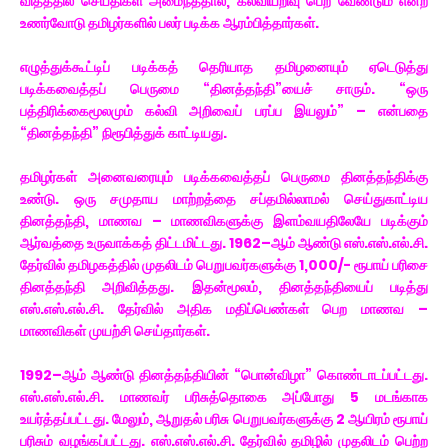
விதத்தில் செய்திகள் அமைந்ததால், கல்வியறிவு பெற வேண்டும் என்ற
உணர்வோடு தமிழர்களில் பலர் படிக்க ஆரம்பித்தார்கள்.
எழுத்துக்கூட்டிப் படிக்கத் தெரியாத தமிழனையும் ஏடெடுத்து
படிக்கவைத்தப் பெருமை “தினத்தந்தி”யைச் சாரும். “ஒரு
பத்திரிக்கைமூலமும் கல்வி அறிவைப் பரப்ப இயலும்” – என்பதை
“தினத்தந்தி” நிரூபித்துக் காட்டியது.
தமிழர்கள் அனைவரையும் படிக்கவைத்தப் பெருமை தினத்தந்திக்கு
உண்டு. ஒரு சமுதாய மாற்றத்தை சப்தமில்லாமல் செய்துகாட்டிய
தினத்தந்தி, மாணவ – மாணவிகளுக்கு இளம்வயதிலேயே படிக்கும்
ஆர்வத்தை உருவாக்கத் திட்டமிட்டது. 1962–ஆம் ஆண்டு எஸ்.எஸ்.எல்.சி.
தேர்வில் தமிழகத்தில் முதலிடம் பெறுபவர்களுக்கு 1,000/- ரூபாய் பரிசை
தினத்தந்தி அறிவித்தது. இதன்மூலம், தினத்தந்தியைப் படித்து
எஸ்.எஸ்.எல்.சி. தேர்வில் அதிக மதிப்பெண்கள் பெற மாணவ –
மாணவிகள் முயற்சி செய்தார்கள்.
1992–ஆம் ஆண்டு தினத்தந்தியின் “பொன்விழா” கொண்டாடப்பட்டது.
எஸ்.எஸ்.எல்.சி. மாணவர் பரிசுத்தொகை அப்போது 5 மடங்காக
உயர்த்தப்பட்டது. மேலும், ஆறுதல் பரிசு பெறுபவர்களுக்கு 2 ஆயிரம் ரூபாய்
பரிசும் வழங்கப்பட்டது. எஸ்.எஸ்.எல்.சி. தேர்வில் தமிழில் முதலிடம் பெற்ற