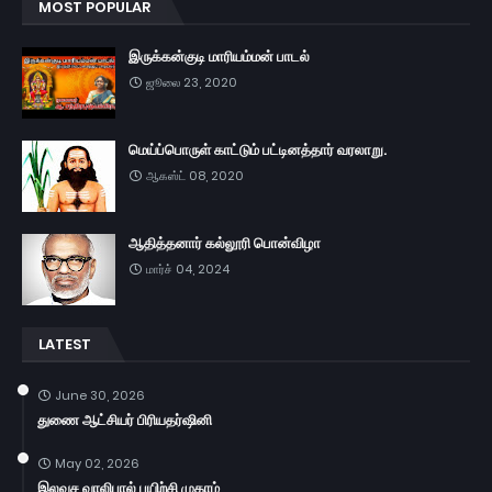
MOST POPULAR
இருக்கன்குடி மாரியம்மன் பாடல்
ஜூலை 23, 2020
மெய்ப்பொருள் காட்டும் பட்டினத்தார் வரலாறு.
ஆகஸ்ட் 08, 2020
ஆதித்தனார் கல்லூரி பொன்விழா
மார்ச் 04, 2024
LATEST
June 30, 2026
துணை ஆட்சியர் பிரியதர்ஷினி
May 02, 2026
இலவச வாலிபால் பயிற்சி முகாம்