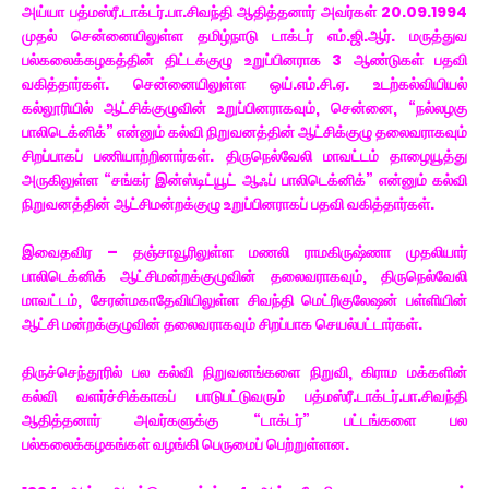
அய்யா பத்மஸ்ரீ.டாக்டர்.பா.சிவந்தி ஆதித்தனார் அவர்கள் 20.09.1994
முதல் சென்னையிலுள்ள தமிழ்நாடு டாக்டர் எம்.ஜி.ஆர். மருத்துவ
பல்கலைக்கழகத்தின் திட்டக்குழு உறுப்பினராக 3 ஆண்டுகள் பதவி
வகித்தார்கள். சென்னையிலுள்ள ஒய்.எம்.சி.ஏ. உடற்கல்வியியல்
கல்லூரியில் ஆட்சிக்குழுவின் உறுப்பினராகவும், சென்னை, “நல்லழகு
பாலிடெக்னிக்” என்னும் கல்வி நிறுவனத்தின் ஆட்சிக்குழு தலைவராகவும்
சிறப்பாகப் பணியாற்றினார்கள். திருநெல்வேலி மாவட்டம் தாழையூத்து
அருகிலுள்ள “சங்கர் இன்ஸ்டிட்யூட் ஆஃப் பாலிடெக்னிக்” என்னும் கல்வி
நிறுவனத்தின் ஆட்சிமன்றக்குழு உறுப்பினராகப் பதவி வகித்தார்கள்.
இவைதவிர – தஞ்சாவூரிலுள்ள மணலி ராமகிருஷ்ணா முதலியார்
பாலிடெக்னிக் ஆட்சிமன்றக்குழுவின் தலைவராகவும், திருநெல்வேலி
மாவட்டம், சேரன்மகாதேவியிலுள்ள சிவந்தி மெட்ரிகுலேஷன் பள்ளியின்
ஆட்சி மன்றக்குழுவின் தலைவராகவும் சிறப்பாக செயல்பட்டார்கள்.
திருச்செந்தூரில் பல கல்வி நிறுவனங்களை நிறுவி, கிராம மக்களின்
கல்வி வளர்ச்சிக்காகப் பாடுபட்டுவரும் பத்மஸ்ரீ.டாக்டர்.பா.சிவந்தி
ஆதித்தனார் அவர்களுக்கு “டாக்டர்” பட்டங்களை பல
பல்கலைக்கழகங்கள் வழங்கி பெருமைப் பெற்றுள்ளன.