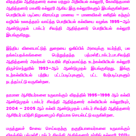
விதத்தில் ஆதித்தனார் கலை மற்றும் அறிவியல் கல்லூரி, கோவிந்தமாள்
ஆதித்தனார் மகளிர் கல்லூரி ஆகிய இரு கல்லூரிகளும் இயங்குகின்றன.
பொறியியல் படிப்பை கிராமப்புற மாணவ – மாணவிகள் எளிதில் கற்கும்
வழியில் உலகத்தரம் வாய்ந்த பொறியியல் கல்வியை வழங்க 1995–ஆம்
ஆண்டுமுதல் டாக்டர் சிவந்தி ஆதித்தனார் பொறியியல் கல்லூரி
இயங்குகிறது.
இந்திய விளையாட்டுத் துறையை ஒலிம்பிக் அளவுக்கு உயர்த்தி, பல
தங்கப்பதக்கங்களை பெற்றுத்தந்த பத்மஸ்ரீ.டாக்டர்.பா.சிவந்தி
ஆதித்தனார் அவர்கள் பெயரில் சிறப்புவாய்ந்த உடற்கல்வியியல் கல்லூரி
திருச்செந்தூரில் 1993–ஆம் ஆண்டுமுதல் இயங்குகிறது. இங்கு
உடற்கல்வியியல் பற்றிய பட்டப்படிப்புகளும், பட்ட மேற்படிப்புகளும்
நடத்தப்பட்டு வருகின்றன.
தரமான ஆசிரியர்களை உருவாக்கும் விதத்தில் 1995–1996 ஆம் கல்வி
ஆண்டுமுதல் டாக்டர் சிவந்தி ஆதித்தனார் கல்வியியல் கல்லூரியும்,
2004 – 2005 ஆம் கல்வி ஆண்டுமுதல் டாக்டர் சிவந்தி ஆதித்தனார்
ஆசிரியர் பயிற்சி நிறுவனமும் சிறப்பாக செயல்பட்டு வருகின்றன.
மருத்துவச் சேவை செய்வதற்கு தகுதியானவர்களை உருவாக்கும்
விதத்தில் பத்மஸ்ரீ டாக்டர் சிவந்தி ஆதித்தனார் நர்சிங் கல்லூரி 2011–