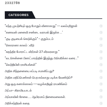
2
3
3
2
7
8
6
CATEGORIES
"எந்த முயற்சியும் ஒரு போதும் வீணாகாது" -- வலம்புரிஜான்
(1)
"கணவன் மனைவி சண்டை வராமல் இருக்க ...'
(1)
"குடி குடியைக் கெடுக்கும்" - குறும்படம்
(1)
"கொரானா காலம் : வீடு
(1)
"சுதந்திர போராட்ட வீரர்கள் 27 வீரவரலாறு "
(1)
"வடசென்னை பிளாட்பாரத்தில் இருந்து அமெரிக்கா வரை..."
(1)
"வெற்றியின் ரகசியங்கள்"
(1)
அதிக சிந்தனையை எப்படி சமாளிப்பது?
(1)
அதிக மதிப்பெண்கள் பெற எவ்வாறு படிக்க வேண்டும்?
(1)
அது ஒரு கனாக்காலம் ---வழக்கறிஞர் ராமலிங்கம்
(1)
அப்பா- கிராமியபாடல்
(1)
அம்மாவின் சேலை..... ஆயிரமாய் நினைவலைகள்.
(1)
அரிச்சந்திரன் கதை
(1)