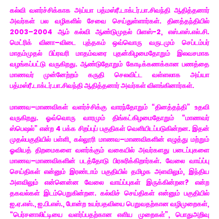
கல்வி வளர்ச்சிக்காக அய்யா பத்மஸ்ரீ.டாக்டர்.பா.சிவந்தி ஆதித்தனார்
அவர்கள் பல வழிகளில் சேவை செய்துள்ளார்கள். தினத்தந்தியில்
2003–2004 ஆம் கல்வி ஆண்டுமுதல் பிளஸ்-2, எஸ்.எஸ்.எல்.சி.
மெட்ரிக் வினா–விடை புத்தகம் ஒவ்வொரு வருடமும் செப்டம்பர்
மாதம்முதல் பிப்ரவரி மாதம்வரை புதன்கிழமைதோறும் இலவசமாக
வழங்கப்பட்டு வருகிறது. ஆண்டுதோறும் கோடிக்கணக்கான பணத்தை
மாணவர் முன்னேற்றம் கருதி செலவிட்ட வள்ளலாக அய்யா
பத்மஸ்ரீ.டாக்டர்.பா.சிவந்தி ஆதித்தனார் அவர்கள் விளங்கினார்கள்.
மாணவ–மாணவிகள் வளர்ச்சிக்கு வாரந்தோறும் “தினத்தந்தி” உதவி
வருகிறது. ஓவ்வொரு வாரமும் திங்கட்கிழமைதோறும் “மாணவர்
ஸ்பெஷல்” என்ற 4 பக்க சிறப்புப் பகுதிகள் வெளியிடப்படுகின்றன. இதன்
முதல்பகுதியில் பள்ளி, கல்லூரி மாணவ–மாணவிகளின் எழுத்து மற்றும்
ஓவியத் திறமைகளை வளர்க்கும் வகையில் அவர்களது படைப்புகளை
மாணவ–மாணவிகளின் படத்தோடு பிரசுரிக்கிறார்கள். வேலை வாய்ப்பு
செய்திகள் என்னும் இரண்டாம் பகுதியில் தமிழக அளவிலும், இந்திய
அளவிலும் என்னென்ன வேலை வாய்ப்புகள் இருக்கின்றன? என்ற
தகவல்கள் இடம்பெறுகின்றன. கல்விச் செய்திகள் என்னும் பகுதியில்
ஐ.ஏ.எஸ்., ஐ.பி.எஸ்., போன்ற உயர்பதவியை பெறுவதற்கான வழிமுறைகள்,
“பெர்சனாலிட்டியை வளர்ப்பதற்கான எளிய முறைகள்”, பொதுஅறிவு