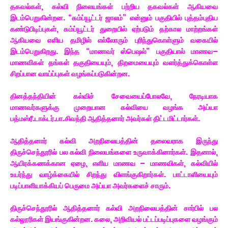
தகவல்கள், கல்வி நிலையங்கள் பற்றிய தகவல்கள் ஆகியவை
இடம்பெறுகின்றன. “கம்ப்யூட்டர் ஜாலம்” என்னும் பகுதியில் புத்தம்புதிய
கண்டுபிடிப்புகள், கம்ப்யூட்டர் துறையில் ஏற்படும் தற்கால மாற்றங்கள்
ஆகியவை எளிய தமிழில் எல்லோரும் புரிந்துகொள்ளும் வகையில்
இடம்பெறுகிறது. இந்த “மாணவர் ஸ்பெஷல்” பகுதியால் மாணவ–
மாணவிகள் தங்கள் தகுதியையும், திறமையையும் வளர்த்துக்கொள்ள
சிறப்பான வாய்ப்புகள் வழங்கப்படுகின்றன.
தினத்தந்தியின் கல்விச் சேவையைப்போலவே, நேரடியாக
மாணவர்களுக்கு முறையான கல்வியை வழங்க அய்யா
பத்மஸ்ரீ.டாக்டர்.பா.சிவந்தி ஆதித்தனார் அவர்கள் திட்டமிட்டார்கள்.
ஆதித்தனார் கல்வி அறநிலையத்தின் தலைவராக இருந்து
திருச்செந்தூரில் பல கல்வி நிலையங்களை உருவாக்கினார்கள். இதனால்,
ஆயிரக்கணக்கான ஏழை, எளிய மாணவ – மாணவிகள், கல்வியில்
உயர்ந்து வாழ்க்கையில் சிறந்து விளங்குகிறார்கள். பாட்டாளியையும்
படிப்பாளியாக்கியப் பெருமை அய்யா அவர்களைச் சாரும்.
திருச்செந்தூரில் ஆதித்தனார் கல்வி அறநிலையத்தின் சார்பில் பல
கல்லூரிகள் இயங்குகின்றன. கலை, அறிவியல் பட்டப்படிப்புகளை வழங்கும்