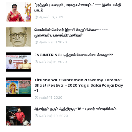
"முத்தும் ,பவளமும் , மரகத பச்சையும்.." --- இனிய பக்தி
பாடல்--
ஆகஸ்ட் 16, 2021
சொல்லின் செல்வர் இரா.பி.சேதுப்பிள்ளை-----
முனைவர்.ப.பாலசுப்பிரமணியன்
அக்டோபர் 18, 2020
ENGINEERING படித்தால் வேலை கிடைக்காதா??
செப்டம்பர் 16, 2020
Tiruchendur Subramania Swamy Temple-
Shasti Festival -2020 Yaga Salai Poojai Day
-1
நவம்பர் 15, 2020
ஆனந்தம் தரும் ஆத்திசூடி-16 - புலவர் சங்கரலிங்கம்.
செப்டம்பர் 20, 2020