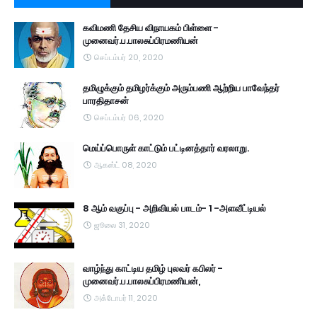
கவிமணி தேசிய விநாயகம் பிள்ளை -
முனைவர்.ப.பாலசுப்பிரமணியன்
செப்டம்பர் 20, 2020
தமிழுக்கும் தமிழர்க்கும் அரும்பணி ஆற்றிய பாவேந்தர்
பாரதிதாசன்
செப்டம்பர் 06, 2020
மெய்ப்பொருள் காட்டும் பட்டினத்தார் வரலாறு.
ஆகஸ்ட் 08, 2020
8 ஆம் வகுப்பு - அறிவியல் பாடம்- 1 -அளவீட்டியல்
ஜூலை 31, 2020
வாழ்ந்து காட்டிய தமிழ் புலவர் கபிலர் -
முனைவர்.ப.பாலசுப்பிரமணியன்,
அக்டோபர் 11, 2020