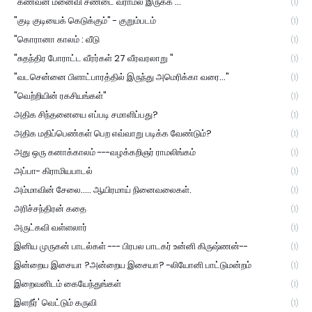
"கணவன் மனைவி சண்டை வராமல் இருக்க ...'
(1)
"குடி குடியைக் கெடுக்கும்" - குறும்படம்
(1)
"கொரானா காலம் : வீடு
(1)
"சுதந்திர போராட்ட வீரர்கள் 27 வீரவரலாறு "
(1)
"வடசென்னை பிளாட்பாரத்தில் இருந்து அமெரிக்கா வரை..."
(1)
"வெற்றியின் ரகசியங்கள்"
(1)
அதிக சிந்தனையை எப்படி சமாளிப்பது?
(1)
அதிக மதிப்பெண்கள் பெற எவ்வாறு படிக்க வேண்டும்?
(1)
அது ஒரு கனாக்காலம் ---வழக்கறிஞர் ராமலிங்கம்
(1)
அப்பா- கிராமியபாடல்
(1)
அம்மாவின் சேலை..... ஆயிரமாய் நினைவலைகள்.
(1)
அரிச்சந்திரன் கதை
(1)
அருட்கவி வள்ளலார்
(1)
இனிய முருகன் பாடல்கள் --- பிரபல பாடகர் உன்னி கிருஷ்ணன்--
(1)
இன்றைய இசையா ?அன்றைய இசையா? -லியோனி பாட்டுமன்றம்
(1)
இறைவனிடம் கையேந்துங்கள்
(1)
இளநீர்' வெட்டும் கருவி
(1)