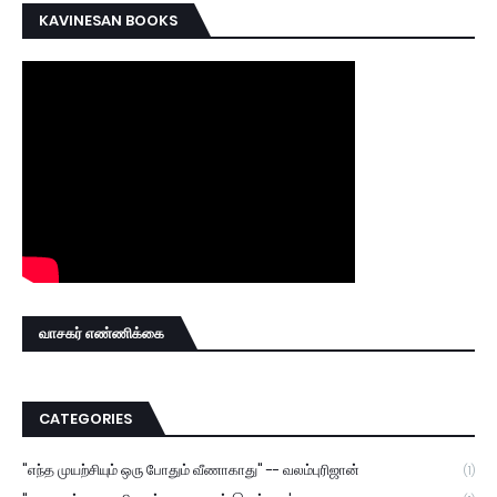
KAVINESAN BOOKS
வாசகர் எண்ணிக்கை
CATEGORIES
"எந்த முயற்சியும் ஒரு போதும் வீணாகாது" -- வலம்புரிஜான்
(1)