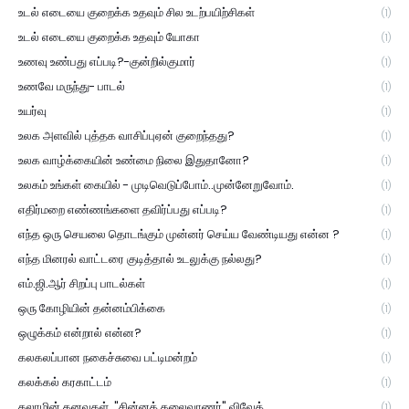
உடல் எடையை குறைக்க உதவும் சில உடற்பயிற்சிகள்
(1)
உடல் எடையை குறைக்க உதவும் யோகா
(1)
உணவு உண்பது எப்படி?-குன்றில்குமார்
(1)
உணவே மருந்து- பாடல்
(1)
உயர்வு
(1)
உலக அளவில் புத்தக வாசிப்புஏன் குறைந்தது?
(1)
உலக வாழ்க்கையின் உண்மை நிலை இதுதானோ?
(1)
உலகம் உங்கள் கையில் - முடிவெடுப்போம்..முன்னேறுவோம்.
(1)
எதிர்மறை எண்ணங்களை தவிர்ப்பது எப்படி?
(1)
எந்த ஒரு செயலை தொடங்கும் முன்னர் செய்ய வேண்டியது என்ன ?
(1)
எந்த மினரல் வாட்டரை குடித்தால் உடலுக்கு நல்லது?
(1)
எம்.ஜி.ஆர் சிறப்பு பாடல்கள்
(1)
ஒரு கோழியின் தன்னம்பிக்கை
(1)
ஒழுக்கம் என்றால் என்ன?
(1)
கலகலப்பான நகைச்சுவை பட்டிமன்றம்
(1)
கலக்கல் கரகாட்டம்
(1)
கலாமின் கனவுகள். "சின்னக் கலைவாணர்" விவேக்
(1)