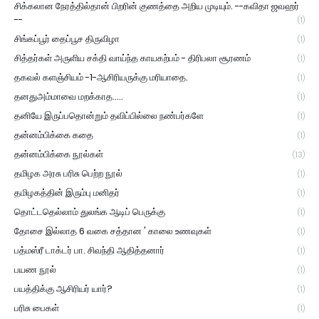
சிக்கலான நேரத்தில்தான் பிறரின் குணத்தை அறிய முடியும். --கவிதா ஜவஹர்
--
(1)
சிங்கப்பூர் தைப்பூச திருவிழா
(1)
சித்தர்கள் அருளிய சக்தி வாய்ந்த காயகற்பம் - திரிபலா சூரணம்
(1)
தகவல் களஞ்சியம் -1-ஆசிரியருக்கு மரியாதை.
(1)
தனதுஅம்மாவை மறக்காத.....
(1)
தனியே இருப்பதொன்றும் தவிப்பில்லை நண்பர்களே
(1)
தன்னம்பிக்கை கதை
(1)
தன்னம்பிக்கை நூல்கள்
(13)
தமிழக அரசு பரிசு பெற்ற நூல்
(1)
தமிழகத்தின் இரும்பு மனிதர்
(1)
தொட்டதெல்லாம் துலங்க ஆடிப் பெருக்கு
(1)
தோசை இல்லாத 6 வகை சத்தான ' காலை உணவுகள்
(1)
பத்மஸ்ரீ டாக்டர் பா. சிவந்தி ஆதித்தனார்
(1)
பயண நூல்
(1)
பயத்திக்கு ஆசிரியர் யார்?
(1)
பரிசு பைகள்
(1)