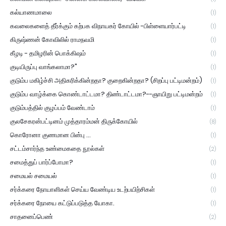
கல்யாணமாலை
(1)
கவலைகளைத் தீர்க்கும் கற்பக விநாயகர் கோயில் -பிள்ளையார்பட்டி
(1)
கிருஷ்ணன் கோவிலில் ராமநவமி
(1)
கீழடி - தமிழரின் பொக்கிஷம்
(1)
குடியிருப்பு வாங்கலாமா?"
(1)
குடும்ப மகிழ்ச்சி அதிகரிக்கின்றதா? குறைகின்றதா? (சிறப்பு பட்டிமன்றம்)
(1)
குடும்ப வாழ்க்கை கொண்டாட்டமா? திண்டாட்டமா?--ஞாயிறு பட்டிமன்றம்
(1)
குடும்பத்தில் குழப்பம் வேண்டாம்
(1)
குலசேகரன்பட்டினம் முத்தாரம்மன் திருக்கோயில்
(8)
கொரோனா குணமான பின்பு ...
(1)
சட்டம்சார்ந்த உண்மைகதை நூல்கள்
(2)
சமைத்துப் பார்ப்போமா?
(1)
சமையல் சமையல்
(1)
சர்க்கரை நோயாளிகள் செய்ய வேண்டிய உடற்பயிற்சிகள்
(1)
சர்க்கரை நோயை கட்டுப்படுத்த யோகா.
(1)
சாதனைப்பெண்
(2)