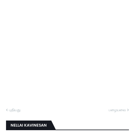
புதியது
பழையவை
NELLAI KAVINESAN