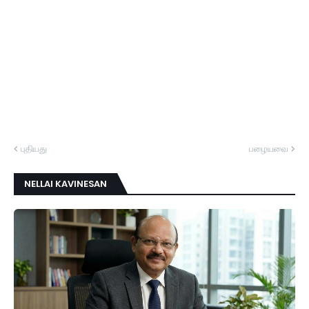
புதியது
பழையவை
NELLAI KAVINESAN