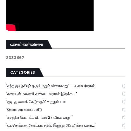
வாசகர் எண்ணிக்கை
2
3
3
3
8
6
7
CATEGORIES
"எந்த முயற்சியும் ஒரு போதும் வீணாகாது" -- வலம்புரிஜான்
(1)
"கணவன் மனைவி சண்டை வராமல் இருக்க ...'
(1)
"குடி குடியைக் கெடுக்கும்" - குறும்படம்
(1)
"கொரானா காலம் : வீடு
(1)
"சுதந்திர போராட்ட வீரர்கள் 27 வீரவரலாறு "
(1)
"வடசென்னை பிளாட்பாரத்தில் இருந்து அமெரிக்கா வரை..."
(1)