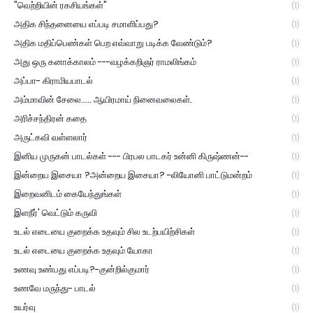
"வெற்றியின் ரகசியங்கள்"
(1)
அதிக சிந்தனையை எப்படி சமாளிப்பது?
(1)
அதிக மதிப்பெண்கள் பெற எவ்வாறு படிக்க வேண்டும்?
(1)
அது ஒரு கனாக்காலம் ---வழக்கறிஞர் ராமலிங்கம்
(1)
அப்பா- கிராமியபாடல்
(1)
அம்மாவின் சேலை..... ஆயிரமாய் நினைவலைகள்.
(1)
அரிச்சந்திரன் கதை
(1)
அருட்கவி வள்ளலார்
(1)
இனிய முருகன் பாடல்கள் --- பிரபல பாடகர் உன்னி கிருஷ்ணன்--
(1)
இன்றைய இசையா ?அன்றைய இசையா? -லியோனி பாட்டுமன்றம்
(1)
இறைவனிடம் கையேந்துங்கள்
(1)
இளநீர்' வெட்டும் கருவி
(1)
உடல் எடையை குறைக்க உதவும் சில உடற்பயிற்சிகள்
(1)
உடல் எடையை குறைக்க உதவும் யோகா
(1)
உணவு உண்பது எப்படி?-குன்றில்குமார்
(1)
உணவே மருந்து- பாடல்
(1)
உயர்வு
(1)