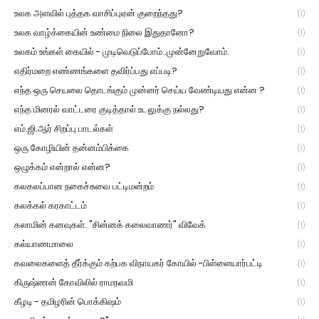
உலக அளவில் புத்தக வாசிப்புஏன் குறைந்தது?
(1)
உலக வாழ்க்கையின் உண்மை நிலை இதுதானோ?
(1)
உலகம் உங்கள் கையில் - முடிவெடுப்போம்..முன்னேறுவோம்.
(1)
எதிர்மறை எண்ணங்களை தவிர்ப்பது எப்படி?
(1)
எந்த ஒரு செயலை தொடங்கும் முன்னர் செய்ய வேண்டியது என்ன ?
(1)
எந்த மினரல் வாட்டரை குடித்தால் உடலுக்கு நல்லது?
(1)
எம்.ஜி.ஆர் சிறப்பு பாடல்கள்
(1)
ஒரு கோழியின் தன்னம்பிக்கை
(1)
ஒழுக்கம் என்றால் என்ன?
(1)
கலகலப்பான நகைச்சுவை பட்டிமன்றம்
(1)
கலக்கல் கரகாட்டம்
(1)
கலாமின் கனவுகள். "சின்னக் கலைவாணர்" விவேக்
(1)
கல்யாணமாலை
(1)
கவலைகளைத் தீர்க்கும் கற்பக விநாயகர் கோயில் -பிள்ளையார்பட்டி
(1)
கிருஷ்ணன் கோவிலில் ராமநவமி
(1)
கீழடி - தமிழரின் பொக்கிஷம்
(1)