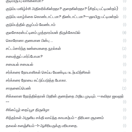
குடியிருப்பு வாங்கலாமா?"
(1)
குடும்ப மகிழ்ச்சி அதிகரிக்கின்றதா? குறைகின்றதா? (சிறப்பு பட்டிமன்றம்)
(1)
குடும்ப வாழ்க்கை கொண்டாட்டமா? திண்டாட்டமா?--ஞாயிறு பட்டிமன்றம்
(1)
குடும்பத்தில் குழப்பம் வேண்டாம்
(1)
குலசேகரன்பட்டினம் முத்தாரம்மன் திருக்கோயில்
(8)
கொரோனா குணமான பின்பு ...
(1)
சட்டம்சார்ந்த உண்மைகதை நூல்கள்
(2)
சமைத்துப் பார்ப்போமா?
(1)
சமையல் சமையல்
(1)
சர்க்கரை நோயாளிகள் செய்ய வேண்டிய உடற்பயிற்சிகள்
(1)
சர்க்கரை நோயை கட்டுப்படுத்த யோகா.
(1)
சாதனைப்பெண்
(2)
சிக்கலான நேரத்தில்தான் பிறரின் குணத்தை அறிய முடியும். --கவிதா ஜவஹர்
--
(1)
சிங்கப்பூர் தைப்பூச திருவிழா
(1)
சித்தர்கள் அருளிய சக்தி வாய்ந்த காயகற்பம் - திரிபலா சூரணம்
(1)
தகவல் களஞ்சியம் -1-ஆசிரியருக்கு மரியாதை.
(1)