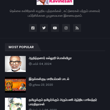
நெல்லை கவிநேசன் எழுதிய புத்தகங்கள் , கட்டுரைகள் மற்றும் மாணவர்
பயிற்சிக்கான முழுமையான இணையதளம்.
MOST POPULAR
ஆதித்தனார் கல்லூரி பொன்விழா
மார்ச் 04, 2024
இருக்கன்குடி மாரியம்மன் பாடல்
ஜூலை 23, 2020
தமிழுக்கும் தமிழர்க்கும் அரும்பணி ஆற்றிய பாவேந்தர்
பாரதிதாசன்
செப்டம்பர் 06, 2020