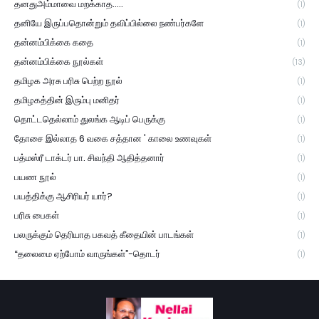
தனதுஅம்மாவை மறக்காத.....
(1)
தனியே இருப்பதொன்றும் தவிப்பில்லை நண்பர்களே
(1)
தன்னம்பிக்கை கதை
(1)
தன்னம்பிக்கை நூல்கள்
(13)
தமிழக அரசு பரிசு பெற்ற நூல்
(1)
தமிழகத்தின் இரும்பு மனிதர்
(1)
தொட்டதெல்லாம் துலங்க ஆடிப் பெருக்கு
(1)
தோசை இல்லாத 6 வகை சத்தான ' காலை உணவுகள்
(1)
பத்மஸ்ரீ டாக்டர் பா. சிவந்தி ஆதித்தனார்
(1)
பயண நூல்
(1)
பயத்திக்கு ஆசிரியர் யார்?
(1)
பரிசு பைகள்
(1)
பலருக்கும் தெரியாத பகவத் கீதையின் பாடங்கள்
(1)
“தலைமை ஏற்போம் வாருங்கள்”-தொடர்
(1)