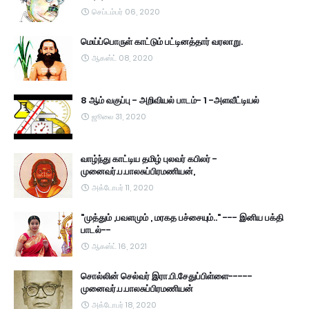
செப்டம்பர் 06, 2020
மெய்ப்பொருள் காட்டும் பட்டினத்தார் வரலாறு.
ஆகஸ்ட் 08, 2020
8 ஆம் வகுப்பு - அறிவியல் பாடம்- 1 -அளவீட்டியல்
ஜூலை 31, 2020
வாழ்ந்து காட்டிய தமிழ் புலவர் கபிலர் -
முனைவர்.ப.பாலசுப்பிரமணியன்,
அக்டோபர் 11, 2020
"முத்தும் ,பவளமும் , மரகத பச்சையும்.." --- இனிய பக்தி
பாடல்--
ஆகஸ்ட் 16, 2021
சொல்லின் செல்வர் இரா.பி.சேதுப்பிள்ளை-----
முனைவர்.ப.பாலசுப்பிரமணியன்
அக்டோபர் 18, 2020