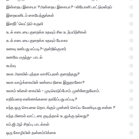
இன்றைய இசையா ?அன்றைய இசையா? -லியோனி பாட்டுமன்றம்
(1)
இறைவனிடம் கையேந்துங்கள்
(1)
இளநீர்' வெட்டும் கருவி
(1)
உடல் எடையை குறைக்க உதவும் சில உடற்பயிற்சிகள்
(1)
உடல் எடையை குறைக்க உதவும் யோகா
(1)
உணவு உண்பது எப்படி?-குன்றில்குமார்
(1)
உணவே மருந்து- பாடல்
(1)
உயர்வு
(1)
உலக அளவில் புத்தக வாசிப்புஏன் குறைந்தது?
(1)
உலக வாழ்க்கையின் உண்மை நிலை இதுதானோ?
(1)
உலகம் உங்கள் கையில் - முடிவெடுப்போம்..முன்னேறுவோம்.
(1)
எதிர்மறை எண்ணங்களை தவிர்ப்பது எப்படி?
(1)
எந்த ஒரு செயலை தொடங்கும் முன்னர் செய்ய வேண்டியது என்ன ?
(1)
எந்த மினரல் வாட்டரை குடித்தால் உடலுக்கு நல்லது?
(1)
எம்.ஜி.ஆர் சிறப்பு பாடல்கள்
(1)
ஒரு கோழியின் தன்னம்பிக்கை
(1)