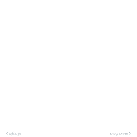
புதியது
பழையவை