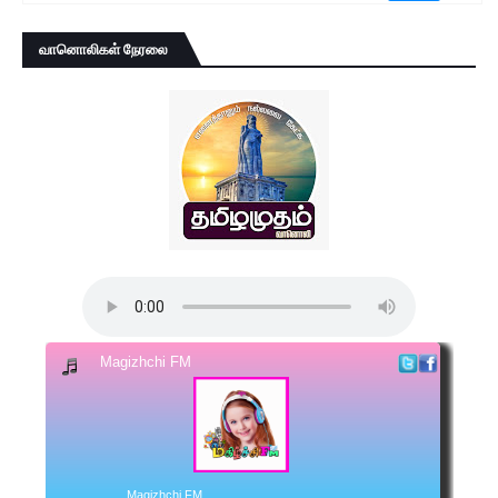
வானொலிகள் நேரலை