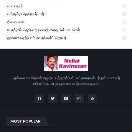
பயண நூல்
(1)
பயத்திக்கு ஆசிரியர் யார்?
(1)
பரிசு பைகள்
(1)
பலருக்கும் தெரியாத பகவத் கீதையின் பாடங்கள்
(1)
“தலைமை ஏற்போம் வாருங்கள்”-தொடர்
(1)
நெல்லை கவிநேசன் எழுதிய புத்தகங்கள் , கட்டுரைகள் மற்றும் மாணவர்
பயிற்சிக்கான முழுமையான இணையதளம்.
MOST POPULAR