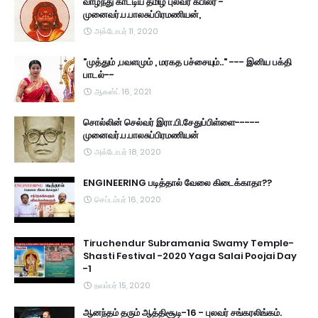
வாழ்ந்து காட்டிய தமிழ் புலவர் கபிலர் -
முனைவர்.ப.பாலசுப்பிரமணியன்,
அக்டோபர் 11, 2020
"முத்தும் ,பவளமும் , மரகத பச்சையும்.." --- இனிய பக்தி
பாடல்--
ஆகஸ்ட் 16, 2021
சொல்லின் செல்வர் இரா.பி.சேதுப்பிள்ளை-----
முனைவர்.ப.பாலசுப்பிரமணியன்
அக்டோபர் 18, 2020
ENGINEERING படித்தால் வேலை கிடைக்காதா??
செப்டம்பர் 16, 2020
Tiruchendur Subramania Swamy Temple-
Shasti Festival -2020 Yaga Salai Poojai Day
-1
நவம்பர் 15, 2020
ஆனந்தம் தரும் ஆத்திசூடி-16 - புலவர் சங்கரலிங்கம்.