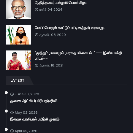
ஆதித்தனார் கல்லூரி பொன்விழா
மார்ச் 04, 2024
மெய்ப்பொருள் காட்டும் பட்டினத்தார் வரலாறு.
ஆகஸ்ட் 08, 2020
"முத்தும் ,பவளமும் , மரகத பச்சையும்.." --- இனிய பக்தி
பாடல்--
ஆகஸ்ட் 16, 2021
LATEST
June 30, 2026
துணை ஆட்சியர் பிரியதர்ஷினி
May 02, 2026
இலவச வாலிபால் பயிற்சி முகாம்
April 05, 2026