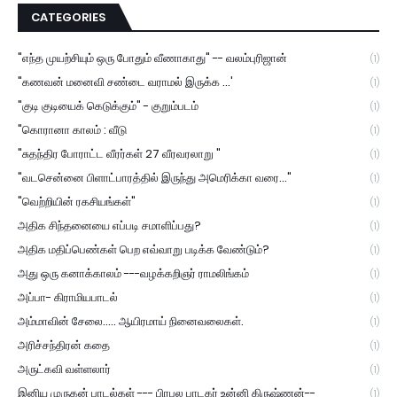
CATEGORIES
"எந்த முயற்சியும் ஒரு போதும் வீணாகாது" -- வலம்புரிஜான்
(1)
"கணவன் மனைவி சண்டை வராமல் இருக்க ...'
(1)
"குடி குடியைக் கெடுக்கும்" - குறும்படம்
(1)
"கொரானா காலம் : வீடு
(1)
"சுதந்திர போராட்ட வீரர்கள் 27 வீரவரலாறு "
(1)
"வடசென்னை பிளாட்பாரத்தில் இருந்து அமெரிக்கா வரை..."
(1)
"வெற்றியின் ரகசியங்கள்"
(1)
அதிக சிந்தனையை எப்படி சமாளிப்பது?
(1)
அதிக மதிப்பெண்கள் பெற எவ்வாறு படிக்க வேண்டும்?
(1)
அது ஒரு கனாக்காலம் ---வழக்கறிஞர் ராமலிங்கம்
(1)
அப்பா- கிராமியபாடல்
(1)
அம்மாவின் சேலை..... ஆயிரமாய் நினைவலைகள்.
(1)
அரிச்சந்திரன் கதை
(1)
அருட்கவி வள்ளலார்
(1)
இனிய முருகன் பாடல்கள் --- பிரபல பாடகர் உன்னி கிருஷ்ணன்--
(1)