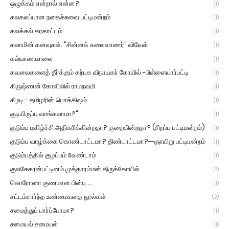
ஒழுக்கம் என்றால் என்ன?
(1)
கலகலப்பான நகைச்சுவை பட்டிமன்றம்
(1)
கலக்கல் கரகாட்டம்
(1)
கலாமின் கனவுகள். "சின்னக் கலைவாணர்" விவேக்
(1)
கல்யாணமாலை
(1)
கவலைகளைத் தீர்க்கும் கற்பக விநாயகர் கோயில் -பிள்ளையார்பட்டி
(1)
கிருஷ்ணன் கோவிலில் ராமநவமி
(1)
கீழடி - தமிழரின் பொக்கிஷம்
(1)
குடியிருப்பு வாங்கலாமா?"
(1)
குடும்ப மகிழ்ச்சி அதிகரிக்கின்றதா? குறைகின்றதா? (சிறப்பு பட்டிமன்றம்)
(1)
குடும்ப வாழ்க்கை கொண்டாட்டமா? திண்டாட்டமா?--ஞாயிறு பட்டிமன்றம்
(1)
குடும்பத்தில் குழப்பம் வேண்டாம்
(1)
குலசேகரன்பட்டினம் முத்தாரம்மன் திருக்கோயில்
(8)
கொரோனா குணமான பின்பு ...
(1)
சட்டம்சார்ந்த உண்மைகதை நூல்கள்
(2)
சமைத்துப் பார்ப்போமா?
(1)
சமையல் சமையல்
(1)