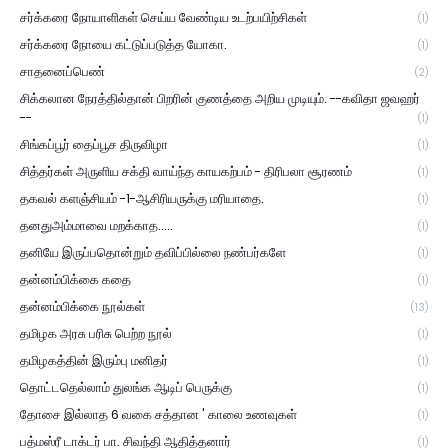
சர்க்கரை நோயாளிகள் செய்ய வேண்டிய உடற்பயிற்சிகள்
(1)
சர்க்கரை நோயை கட்டுப்படுத்த யோகா.
(1)
சாதனைப்பெண்
(2)
சிக்கலான நேரத்தில்தான் பிறரின் குணத்தை அறிய முடியும். --கவிதா ஜவஹர்
--
(1)
சிங்கப்பூர் தைப்பூச திருவிழா
(1)
சித்தர்கள் அருளிய சக்தி வாய்ந்த காயகற்பம் - திரிபலா சூரணம்
(1)
தகவல் களஞ்சியம் -1-ஆசிரியருக்கு மரியாதை.
(1)
தனதுஅம்மாவை மறக்காத.....
(1)
தனியே இருப்பதொன்றும் தவிப்பில்லை நண்பர்களே
(1)
தன்னம்பிக்கை கதை
(1)
தன்னம்பிக்கை நூல்கள்
(13)
தமிழக அரசு பரிசு பெற்ற நூல்
(1)
தமிழகத்தின் இரும்பு மனிதர்
(1)
தொட்டதெல்லாம் துலங்க ஆடிப் பெருக்கு
(1)
தோசை இல்லாத 6 வகை சத்தான ' காலை உணவுகள்
(1)
பத்மஸ்ரீ டாக்டர் பா. சிவந்தி ஆதித்தனார்
(1)