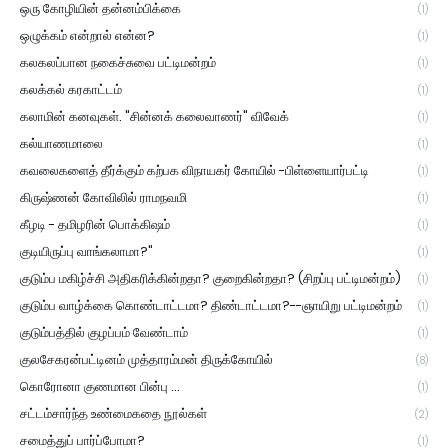
ஒரு கோழியின் தன்னம்பிக்கை
(1)
ஒழுக்கம் என்றால் என்ன?
(1)
கலகலப்பான நகைச்சுவை பட்டிமன்றம்
(1)
கலக்கல் கரகாட்டம்
(1)
கலாமின் கனவுகள். "சின்னக் கலைவாணர்" விவேக்
(1)
கல்யாணமாலை
(1)
கவலைகளைத் தீர்க்கும் கற்பக விநாயகர் கோயில் -பிள்ளையார்பட்டி
(1)
கிருஷ்ணன் கோவிலில் ராமநவமி
(1)
கீழடி - தமிழரின் பொக்கிஷம்
(1)
குடியிருப்பு வாங்கலாமா?"
(1)
குடும்ப மகிழ்ச்சி அதிகரிக்கின்றதா? குறைகின்றதா? (சிறப்பு பட்டிமன்றம்)
(1)
குடும்ப வாழ்க்கை கொண்டாட்டமா? திண்டாட்டமா?--ஞாயிறு பட்டிமன்றம்
(1)
குடும்பத்தில் குழப்பம் வேண்டாம்
(1)
குலசேகரன்பட்டினம் முத்தாரம்மன் திருக்கோயில்
(8)
கொரோனா குணமான பின்பு ...
(1)
சட்டம்சார்ந்த உண்மைகதை நூல்கள்
(2)
சமைத்துப் பார்ப்போமா?
(1)