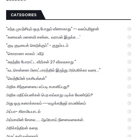
CATEGORIES
"எந்த முயற்சியும் ஒரு போதும் வீணாகாது" -- வலம்புரிஜான்
(1)
"கணவன் மனைவி சண்டை வராமல் இருக்க ...'
(1)
"குடி குடியைக் கெடுக்கும்" - குறும்படம்
(1)
"கொரானா காலம் : வீடு
(1)
"சுதந்திர போராட்ட வீரர்கள் 27 வீரவரலாறு "
(1)
"வடசென்னை பிளாட்பாரத்தில் இருந்து அமெரிக்கா வரை..."
(1)
"வெற்றியின் ரகசியங்கள்"
(1)
அதிக சிந்தனையை எப்படி சமாளிப்பது?
(1)
அதிக மதிப்பெண்கள் பெற எவ்வாறு படிக்க வேண்டும்?
(1)
அது ஒரு கனாக்காலம் ---வழக்கறிஞர் ராமலிங்கம்
(1)
அப்பா- கிராமியபாடல்
(1)
அம்மாவின் சேலை..... ஆயிரமாய் நினைவலைகள்.
(1)
அரிச்சந்திரன் கதை
(1)
அருட்கவி வள்ளலார்
(1)