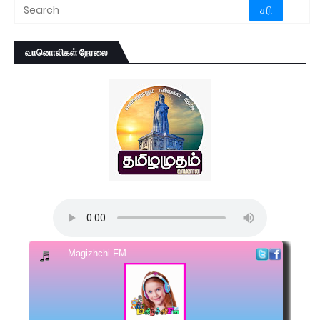
வானொலிகள் நேரலை