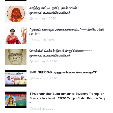
வாழ்ந்து காட்டிய தமிழ் புலவர் கபிலர் -
முனைவர்.ப.பாலசுப்பிரமணியன்,
அக்டோபர் 11, 2020
"முத்தும் ,பவளமும் , மரகத பச்சையும்.." --- இனிய பக்தி
பாடல்--
ஆகஸ்ட் 16, 2021
சொல்லின் செல்வர் இரா.பி.சேதுப்பிள்ளை-----
முனைவர்.ப.பாலசுப்பிரமணியன்
அக்டோபர் 18, 2020
ENGINEERING படித்தால் வேலை கிடைக்காதா??
செப்டம்பர் 16, 2020
Tiruchendur Subramania Swamy Temple-
Shasti Festival -2020 Yaga Salai Poojai Day
-1
நவம்பர் 15, 2020