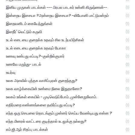
இனிய முருகன் பாடல்கள் --- பிரபல பாடகர் உன்னி கிருஷ்ணன்--
(1)
இன்றைய இசையா ?அன்றைய இசையா? -லியோனி பாட்டுமன்றம்
(1)
இறைவனிடம் கையேந்துங்கள்
(1)
இளநீர்' வெட்டும் கருவி
(1)
உடல் எடையை குறைக்க உதவும் சில உடற்பயிற்சிகள்
(1)
உடல் எடையை குறைக்க உதவும் யோகா
(1)
உணவு உண்பது எப்படி?-குன்றில்குமார்
(1)
உணவே மருந்து- பாடல்
(1)
உயர்வு
(1)
உலக அளவில் புத்தக வாசிப்புஏன் குறைந்தது?
(1)
உலக வாழ்க்கையின் உண்மை நிலை இதுதானோ?
(1)
உலகம் உங்கள் கையில் - முடிவெடுப்போம்..முன்னேறுவோம்.
(1)
எதிர்மறை எண்ணங்களை தவிர்ப்பது எப்படி?
(1)
எந்த ஒரு செயலை தொடங்கும் முன்னர் செய்ய வேண்டியது என்ன ?
(1)
எந்த மினரல் வாட்டரை குடித்தால் உடலுக்கு நல்லது?
(1)
எம்.ஜி.ஆர் சிறப்பு பாடல்கள்
(1)