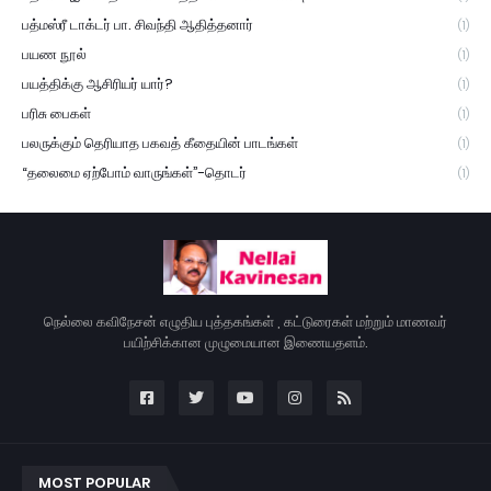
பத்மஸ்ரீ டாக்டர் பா. சிவந்தி ஆதித்தனார்
(1)
பயண நூல்
(1)
பயத்திக்கு ஆசிரியர் யார்?
(1)
பரிசு பைகள்
(1)
பலருக்கும் தெரியாத பகவத் கீதையின் பாடங்கள்
(1)
“தலைமை ஏற்போம் வாருங்கள்”-தொடர்
(1)
நெல்லை கவிநேசன் எழுதிய புத்தகங்கள் , கட்டுரைகள் மற்றும் மாணவர்
பயிற்சிக்கான முழுமையான இணையதளம்.
MOST POPULAR