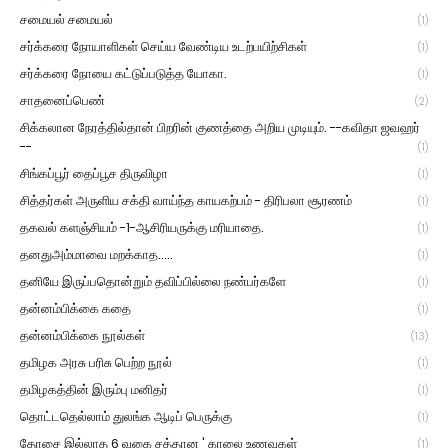
சமையல் சமையல்
(1)
சர்க்கரை நோயாளிகள் செய்ய வேண்டிய உடற்பயிற்சிகள்
(1)
சர்க்கரை நோயை கட்டுப்படுத்த யோகா.
(1)
சாதனைப்பெண்
(2)
சிக்கலான நேரத்தில்தான் பிறரின் குணத்தை அறிய முடியும். --கவிதா ஜவஹர்
--
(1)
சிங்கப்பூர் தைப்பூச திருவிழா
(1)
சித்தர்கள் அருளிய சக்தி வாய்ந்த காயகற்பம் - திரிபலா சூரணம்
(1)
தகவல் களஞ்சியம் -1-ஆசிரியருக்கு மரியாதை.
(1)
தனதுஅம்மாவை மறக்காத.....
(1)
தனியே இருப்பதொன்றும் தவிப்பில்லை நண்பர்களே
(1)
தன்னம்பிக்கை கதை
(1)
தன்னம்பிக்கை நூல்கள்
(13)
தமிழக அரசு பரிசு பெற்ற நூல்
(1)
தமிழகத்தின் இரும்பு மனிதர்
(1)
தொட்டதெல்லாம் துலங்க ஆடிப் பெருக்கு
(1)
தோசை இல்லாத 6 வகை சத்தான ' காலை உணவுகள்
(1)