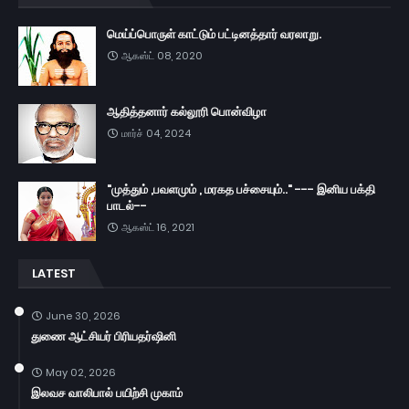
மெய்ப்பொருள் காட்டும் பட்டினத்தார் வரலாறு.
ஆகஸ்ட் 08, 2020
ஆதித்தனார் கல்லூரி பொன்விழா
மார்ச் 04, 2024
"முத்தும் ,பவளமும் , மரகத பச்சையும்.." --- இனிய பக்தி
பாடல்--
ஆகஸ்ட் 16, 2021
LATEST
June 30, 2026
துணை ஆட்சியர் பிரியதர்ஷினி
May 02, 2026
இலவச வாலிபால் பயிற்சி முகாம்