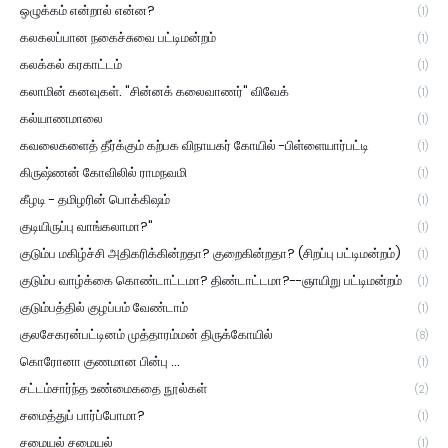
ஒழுக்கம் என்றால் என்ன?
(1)
கலகலப்பான நகைச்சுவை பட்டிமன்றம்
(1)
கலக்கல் கரகாட்டம்
(1)
கலாமின் கனவுகள். "சின்னக் கலைவாணர்" விவேக்
(1)
கல்யாணமாலை
(1)
கவலைகளைத் தீர்க்கும் கற்பக விநாயகர் கோயில் -பிள்ளையார்பட்டி
(1)
கிருஷ்ணன் கோவிலில் ராமநவமி
(1)
கீழடி - தமிழரின் பொக்கிஷம்
(1)
குடியிருப்பு வாங்கலாமா?"
(1)
குடும்ப மகிழ்ச்சி அதிகரிக்கின்றதா? குறைகின்றதா? (சிறப்பு பட்டிமன்றம்)
(1)
குடும்ப வாழ்க்கை கொண்டாட்டமா? திண்டாட்டமா?--ஞாயிறு பட்டிமன்றம்
(1)
குடும்பத்தில் குழப்பம் வேண்டாம்
(1)
குலசேகரன்பட்டினம் முத்தாரம்மன் திருக்கோயில்
(8)
கொரோனா குணமான பின்பு ...
(1)
சட்டம்சார்ந்த உண்மைகதை நூல்கள்
(2)
சமைத்துப் பார்ப்போமா?
(1)
சமையல் சமையல்
(1)