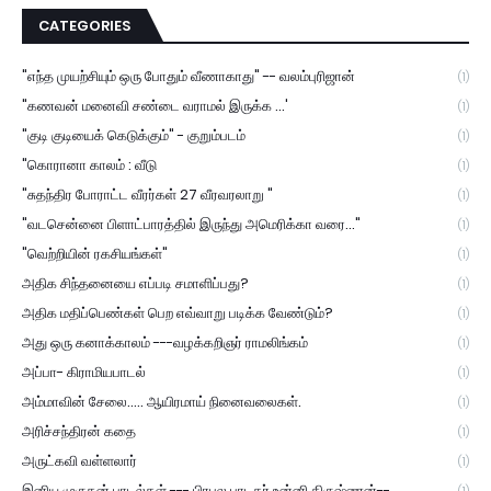
CATEGORIES
"எந்த முயற்சியும் ஒரு போதும் வீணாகாது" -- வலம்புரிஜான்
(1)
"கணவன் மனைவி சண்டை வராமல் இருக்க ...'
(1)
"குடி குடியைக் கெடுக்கும்" - குறும்படம்
(1)
"கொரானா காலம் : வீடு
(1)
"சுதந்திர போராட்ட வீரர்கள் 27 வீரவரலாறு "
(1)
"வடசென்னை பிளாட்பாரத்தில் இருந்து அமெரிக்கா வரை..."
(1)
"வெற்றியின் ரகசியங்கள்"
(1)
அதிக சிந்தனையை எப்படி சமாளிப்பது?
(1)
அதிக மதிப்பெண்கள் பெற எவ்வாறு படிக்க வேண்டும்?
(1)
அது ஒரு கனாக்காலம் ---வழக்கறிஞர் ராமலிங்கம்
(1)
அப்பா- கிராமியபாடல்
(1)
அம்மாவின் சேலை..... ஆயிரமாய் நினைவலைகள்.
(1)
அரிச்சந்திரன் கதை
(1)
அருட்கவி வள்ளலார்
(1)
இனிய முருகன் பாடல்கள் --- பிரபல பாடகர் உன்னி கிருஷ்ணன்--