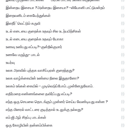
(1)
இன்றைய இசையா ?அன்றைய இசையா? -லியோனி பாட்டுமன்றம்
(1)
இறைவனிடம் கையேந்துங்கள்
(1)
இளநீர்' வெட்டும் கருவி
(1)
உடல் எடையை குறைக்க உதவும் சில உடற்பயிற்சிகள்
(1)
உடல் எடையை குறைக்க உதவும் யோகா
(1)
உணவு உண்பது எப்படி?-குன்றில்குமார்
(1)
உணவே மருந்து- பாடல்
(1)
உயர்வு
(1)
உலக அளவில் புத்தக வாசிப்புஏன் குறைந்தது?
(1)
உலக வாழ்க்கையின் உண்மை நிலை இதுதானோ?
(1)
உலகம் உங்கள் கையில் - முடிவெடுப்போம்..முன்னேறுவோம்.
(1)
எதிர்மறை எண்ணங்களை தவிர்ப்பது எப்படி?
(1)
எந்த ஒரு செயலை தொடங்கும் முன்னர் செய்ய வேண்டியது என்ன ?
(1)
எந்த மினரல் வாட்டரை குடித்தால் உடலுக்கு நல்லது?
(1)
எம்.ஜி.ஆர் சிறப்பு பாடல்கள்
(1)
ஒரு கோழியின் தன்னம்பிக்கை
(1)