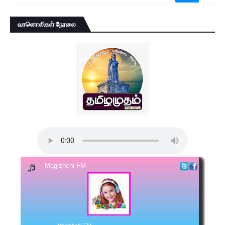
வானொலிகள் நேரலை