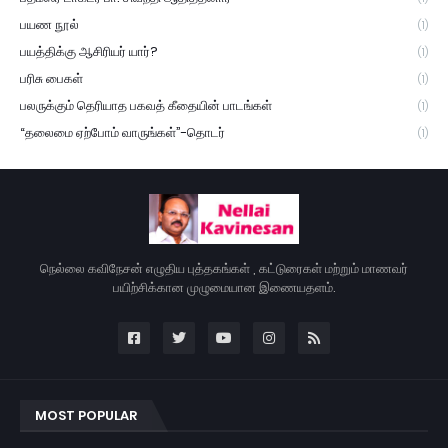
பயண நூல்
(1)
பயத்திக்கு ஆசிரியர் யார்?
(1)
பரிசு பைகள்
(1)
பலருக்கும் தெரியாத பகவத் கீதையின் பாடங்கள்
(1)
“தலைமை ஏற்போம் வாருங்கள்”-தொடர்
(1)
நெல்லை கவிநேசன் எழுதிய புத்தகங்கள் , கட்டுரைகள் மற்றும் மாணவர்
பயிற்சிக்கான முழுமையான இணையதளம்.
MOST POPULAR