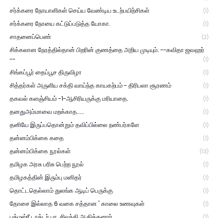
சர்க்கரை நோயாளிகள் செய்ய வேண்டிய உடற்பயிற்சிகள்
(1)
சர்க்கரை நோயை கட்டுப்படுத்த யோகா.
(1)
சாதனைப்பெண்
(2)
சிக்கலான நேரத்தில்தான் பிறரின் குணத்தை அறிய முடியும். --கவிதா ஜவஹர்
--
(1)
சிங்கப்பூர் தைப்பூச திருவிழா
(1)
சித்தர்கள் அருளிய சக்தி வாய்ந்த காயகற்பம் - திரிபலா சூரணம்
(1)
தகவல் களஞ்சியம் -1-ஆசிரியருக்கு மரியாதை.
(1)
தனதுஅம்மாவை மறக்காத.....
(1)
தனியே இருப்பதொன்றும் தவிப்பில்லை நண்பர்களே
(1)
தன்னம்பிக்கை கதை
(1)
தன்னம்பிக்கை நூல்கள்
(13)
தமிழக அரசு பரிசு பெற்ற நூல்
(1)
தமிழகத்தின் இரும்பு மனிதர்
(1)
தொட்டதெல்லாம் துலங்க ஆடிப் பெருக்கு
(1)
தோசை இல்லாத 6 வகை சத்தான ' காலை உணவுகள்
(1)
பத்மஸ்ரீ டாக்டர் பா. சிவந்தி ஆதித்தனார்
(1)