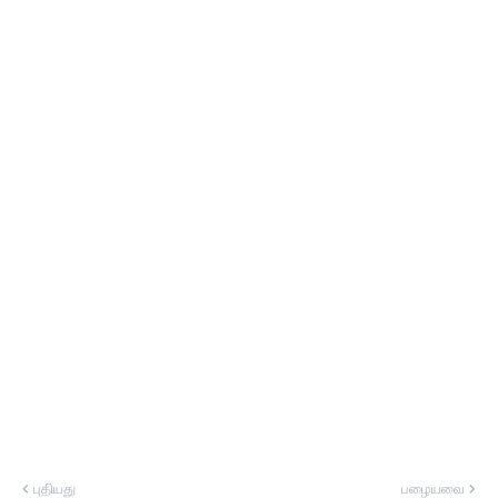
புதியது
பழையவை