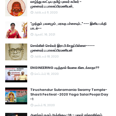
வாழ்ந்து காட்டிய தமிழ் புலவர் கபிலர் -
முனைவர்.ப.பாலசுப்பிரமணியன்,
அக்டோபர் 11, 2020
"முத்தும் ,பவளமும் , மரகத பச்சையும்.." --- இனிய பக்தி
பாடல்--
ஆகஸ்ட் 16, 2021
சொல்லின் செல்வர் இரா.பி.சேதுப்பிள்ளை-----
முனைவர்.ப.பாலசுப்பிரமணியன்
அக்டோபர் 18, 2020
ENGINEERING படித்தால் வேலை கிடைக்காதா??
செப்டம்பர் 16, 2020
Tiruchendur Subramania Swamy Temple-
Shasti Festival -2020 Yaga Salai Poojai Day
-1
நவம்பர் 15, 2020
ஆனந்தம் தரும் ஆத்திசூடி-16 - புலவர் சங்கரலிங்கம்.