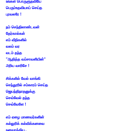
உங்கள் பொருளுதவியே
பெரும்உதவியாய் செய்த
புரவலரே !
நம் செந்திலாண்டவன்
தேர்கால்கள்
எம் வீதிகளில்
வலம் வர
வடம் தந்த
"ஆதித்த வம்சாவளியின்"
அரிய வாரிசே !
சிக்கலில் வேல் வாங்கி
செந்தூரில் சம்காரம் செய்த
ஜெயந்திநாதனுக்கு
செவ்வேல் தந்த
செவ்வேளே !
எம் ஏழை மாணவர்களின்
கல்லுரிக் கல்விக்கனவை
நனவாக்கிய..