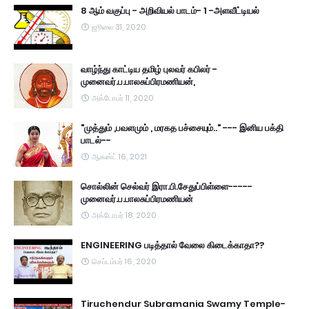
8 ஆம் வகுப்பு - அறிவியல் பாடம்- 1 -அளவீட்டியல்
ஜூலை 31, 2020
வாழ்ந்து காட்டிய தமிழ் புலவர் கபிலர் -
முனைவர்.ப.பாலசுப்பிரமணியன்,
அக்டோபர் 11, 2020
"முத்தும் ,பவளமும் , மரகத பச்சையும்.." --- இனிய பக்தி
பாடல்--
ஆகஸ்ட் 16, 2021
சொல்லின் செல்வர் இரா.பி.சேதுப்பிள்ளை-----
முனைவர்.ப.பாலசுப்பிரமணியன்
அக்டோபர் 18, 2020
ENGINEERING படித்தால் வேலை கிடைக்காதா??
செப்டம்பர் 16, 2020
Tiruchendur Subramania Swamy Temple-