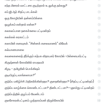
எந்த மினரல் வாட்டரை குடித்தால் உடலுக்கு நல்லது?
(1)
எம்.ஜி.ஆர் சிறப்பு பாடல்கள்
(1)
ஒரு கோழியின் தன்னம்பிக்கை
(1)
ஒழுக்கம் என்றால் என்ன?
(1)
கலகலப்பான நகைச்சுவை பட்டிமன்றம்
(1)
கலக்கல் கரகாட்டம்
(1)
கலாமின் கனவுகள். "சின்னக் கலைவாணர்" விவேக்
(1)
கல்யாணமாலை
(1)
கவலைகளைத் தீர்க்கும் கற்பக விநாயகர் கோயில் -பிள்ளையார்பட்டி
(1)
கிருஷ்ணன் கோவிலில் ராமநவமி
(1)
கீழடி - தமிழரின் பொக்கிஷம்
(1)
குடியிருப்பு வாங்கலாமா?"
(1)
குடும்ப மகிழ்ச்சி அதிகரிக்கின்றதா? குறைகின்றதா? (சிறப்பு பட்டிமன்றம்)
(1)
குடும்ப வாழ்க்கை கொண்டாட்டமா? திண்டாட்டமா?--ஞாயிறு பட்டிமன்றம்
(1)
குடும்பத்தில் குழப்பம் வேண்டாம்
(1)
குலசேகரன்பட்டினம் முத்தாரம்மன் திருக்கோயில்
(8)