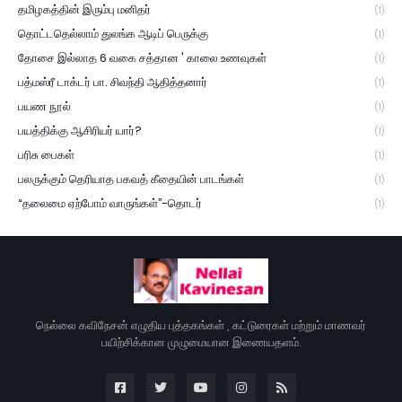
தமிழகத்தின் இரும்பு மனிதர்
(1)
தொட்டதெல்லாம் துலங்க ஆடிப் பெருக்கு
(1)
தோசை இல்லாத 6 வகை சத்தான ' காலை உணவுகள்
(1)
பத்மஸ்ரீ டாக்டர் பா. சிவந்தி ஆதித்தனார்
(1)
பயண நூல்
(1)
பயத்திக்கு ஆசிரியர் யார்?
(1)
பரிசு பைகள்
(1)
பலருக்கும் தெரியாத பகவத் கீதையின் பாடங்கள்
(1)
“தலைமை ஏற்போம் வாருங்கள்”-தொடர்
(1)
நெல்லை கவிநேசன் எழுதிய புத்தகங்கள் , கட்டுரைகள் மற்றும் மாணவர்
பயிற்சிக்கான முழுமையான இணையதளம்.