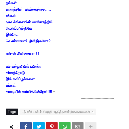
தங்கள்
உள்ளத்தின் வண்ணத்தை.....
உங்கள்
உருவச்சிலையின் வண்ணத்தில்
வெளிப்படுத்தியே
இங்கே...
வெண்மையாய் நின்றீர்களோ?
எங்கள் சின்னையா ! !
எம் கல்லூரியில் பயின்ற
கர்வத்தோடு
இக் கவிப்பூக்களை
உங்கள்
காலடியில் சமர்பிக்கின்றேன்!!!!
~
-----------------------------
Tags
பத்மஸ்ரீ டாக்டர் சிவந்தி ஆதித்தனார் நினைவலைகள்-4