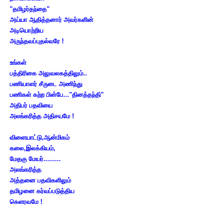
"தமிழர்தந்தை"
அய்யா ஆதித்தனார் அவர்களின்
அடியொற்றிய
அருந்தவப்புதல்வரே !
உங்கள்
பத்திரிகை அலுவலகத்திலும்..
பணியாளர் சீருடை அணிந்து
பணிகள் கற்ற பின்பே..."தினத்தந்தி"
அதிபர் பதவியை
அலங்கரித்த அதிசயமே !
விளையாட்டு,ஆன்மிகம்
கலை,இலக்கியம்,
மேதகு மேயர்.........
அலங்கரித்த
அத்தனை பதவிகளிலும்
தமிழனை கர்வப்படுத்திய
கெளரவமே !