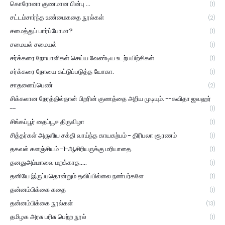
கொரோனா குணமான பின்பு ...
(1)
சட்டம்சார்ந்த உண்மைகதை நூல்கள்
(2)
சமைத்துப் பார்ப்போமா?
(1)
சமையல் சமையல்
(1)
சர்க்கரை நோயாளிகள் செய்ய வேண்டிய உடற்பயிற்சிகள்
(1)
சர்க்கரை நோயை கட்டுப்படுத்த யோகா.
(1)
சாதனைப்பெண்
(2)
சிக்கலான நேரத்தில்தான் பிறரின் குணத்தை அறிய முடியும். --கவிதா ஜவஹர்
--
(1)
சிங்கப்பூர் தைப்பூச திருவிழா
(1)
சித்தர்கள் அருளிய சக்தி வாய்ந்த காயகற்பம் - திரிபலா சூரணம்
(1)
தகவல் களஞ்சியம் -1-ஆசிரியருக்கு மரியாதை.
(1)
தனதுஅம்மாவை மறக்காத.....
(1)
தனியே இருப்பதொன்றும் தவிப்பில்லை நண்பர்களே
(1)
தன்னம்பிக்கை கதை
(1)
தன்னம்பிக்கை நூல்கள்
(13)
தமிழக அரசு பரிசு பெற்ற நூல்
(1)