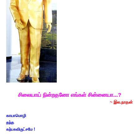
சிலையாய் நின்றதனோ எங்கள் சின்னையா...?
~ இல.நாதன்
காயாமொழி
தந்த
கற்பகவிருட்சமே !