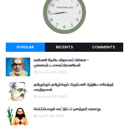
POPULAR
RECENTS
COMMENTS
கவிமணி தேசிய விநாயகம் பிள்ளை -
முனைவர்.ப.பாலசுப்பிரமணியன்
செப்டம்பர் 20, 2020
தமிழுக்கும் தமிழர்க்கும் அரும்பணி ஆற்றிய பாவேந்தர்
பாரதிதாசன்
செப்டம்பர் 06, 2020
மெய்ப்பொருள் காட்டும் பட்டினத்தார் வரலாறு.
ஆகஸ்ட் 08, 2020