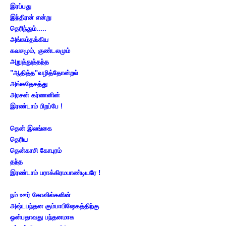
இரப்பது
இந்திரன் என்று
தெரிந்தும்.....
அங்கம்தங்கிய
கவசமும், குண்டலமும்
அறுத்துத்தந்த
"ஆதித்த"வழித்தோன்றல்
அங்கதேசத்து
அரசன் கர்ணனின்
இரண்டாம் பிறப்பே !
தென் இலங்கை
தெரிய
தென்காசி கோபுரம்
தந்த
இரண்டாம் பராக்கிரமபாண்டியரே !
நம் ஊர் கோவில்களின்
அஷ்டபந்தன கும்பாபிஷேகத்திற்கு
ஒன்பதாவது பந்தனமாக