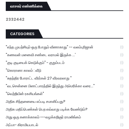
வாசகர் எண்ணிக்கை
2
3
3
2
4
4
2
CATEGORIES
"எந்த முயற்சியும் ஒரு போதும் வீணாகாது" -- வலம்புரிஜான்
(1)
"கணவன் மனைவி சண்டை வராமல் இருக்க ...'
(1)
"குடி குடியைக் கெடுக்கும்" - குறும்படம்
(1)
"கொரானா காலம் : வீடு
(1)
"சுதந்திர போராட்ட வீரர்கள் 27 வீரவரலாறு "
(1)
"வடசென்னை பிளாட்பாரத்தில் இருந்து அமெரிக்கா வரை..."
(1)
"வெற்றியின் ரகசியங்கள்"
(1)
அதிக சிந்தனையை எப்படி சமாளிப்பது?
(1)
அதிக மதிப்பெண்கள் பெற எவ்வாறு படிக்க வேண்டும்?
(1)
அது ஒரு கனாக்காலம் ---வழக்கறிஞர் ராமலிங்கம்
(1)
அப்பா- கிராமியபாடல்
(1)