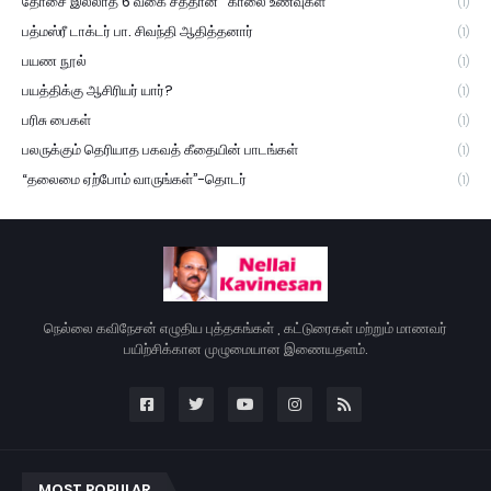
தோசை இல்லாத 6 வகை சத்தான ' காலை உணவுகள்
(1)
பத்மஸ்ரீ டாக்டர் பா. சிவந்தி ஆதித்தனார்
(1)
பயண நூல்
(1)
பயத்திக்கு ஆசிரியர் யார்?
(1)
பரிசு பைகள்
(1)
பலருக்கும் தெரியாத பகவத் கீதையின் பாடங்கள்
(1)
“தலைமை ஏற்போம் வாருங்கள்”-தொடர்
(1)
நெல்லை கவிநேசன் எழுதிய புத்தகங்கள் , கட்டுரைகள் மற்றும் மாணவர்
பயிற்சிக்கான முழுமையான இணையதளம்.
MOST POPULAR