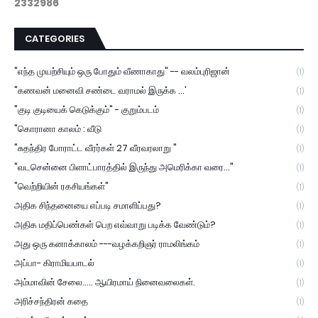
2
3
3
2
9
8
6
CATEGORIES
"எந்த முயற்சியும் ஒரு போதும் வீணாகாது" -- வலம்புரிஜான்
(1)
"கணவன் மனைவி சண்டை வராமல் இருக்க ...'
(1)
"குடி குடியைக் கெடுக்கும்" - குறும்படம்
(1)
"கொரானா காலம் : வீடு
(1)
"சுதந்திர போராட்ட வீரர்கள் 27 வீரவரலாறு "
(1)
"வடசென்னை பிளாட்பாரத்தில் இருந்து அமெரிக்கா வரை..."
(1)
"வெற்றியின் ரகசியங்கள்"
(1)
அதிக சிந்தனையை எப்படி சமாளிப்பது?
(1)
அதிக மதிப்பெண்கள் பெற எவ்வாறு படிக்க வேண்டும்?
(1)
அது ஒரு கனாக்காலம் ---வழக்கறிஞர் ராமலிங்கம்
(1)
அப்பா- கிராமியபாடல்
(1)
அம்மாவின் சேலை..... ஆயிரமாய் நினைவலைகள்.
(1)
அரிச்சந்திரன் கதை
(1)