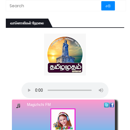
வானொலிகள் நேரலை