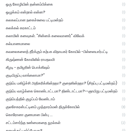
ஒரு கோழியின் தன்னம்பிக்கை
(1)
ஒழுக்கம் என்றால் என்ன?
(1)
கலகலப்பான நகைச்சுவை பட்டிமன்றம்
(1)
கலக்கல் கரகாட்டம்
(1)
கலாமின் கனவுகள். "சின்னக் கலைவாணர்" விவேக்
(1)
கல்யாணமாலை
(1)
கவலைகளைத் தீர்க்கும் கற்பக விநாயகர் கோயில் -பிள்ளையார்பட்டி
(1)
கிருஷ்ணன் கோவிலில் ராமநவமி
(1)
கீழடி - தமிழரின் பொக்கிஷம்
(1)
குடியிருப்பு வாங்கலாமா?"
(1)
குடும்ப மகிழ்ச்சி அதிகரிக்கின்றதா? குறைகின்றதா? (சிறப்பு பட்டிமன்றம்)
(1)
குடும்ப வாழ்க்கை கொண்டாட்டமா? திண்டாட்டமா?--ஞாயிறு பட்டிமன்றம்
(1)
குடும்பத்தில் குழப்பம் வேண்டாம்
(1)
குலசேகரன்பட்டினம் முத்தாரம்மன் திருக்கோயில்
(8)
கொரோனா குணமான பின்பு ...
(1)
சட்டம்சார்ந்த உண்மைகதை நூல்கள்
(2)
சமைத்துப் பார்ப்போமா?
(1)