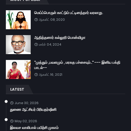
மெய்ப்பொருள் காட்டும் பட்டினத்தார் வரலாறு.
ஆகஸ்ட் 08, 2020
ஆதித்தனார் கல்லூரி பொன்விழா
மார்ச் 04, 2024
"முத்தும் ,பவளமும் , மரகத பச்சையும்.." --- இனிய பக்தி
பாடல்--
ஆகஸ்ட் 16, 2021
LATEST
June 30, 2026
துணை ஆட்சியர் பிரியதர்ஷினி
May 02, 2026
இலவச வாலிபால் பயிற்சி முகாம்