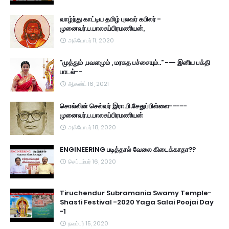
வாழ்ந்து காட்டிய தமிழ் புலவர் கபிலர் -
முனைவர்.ப.பாலசுப்பிரமணியன்,
அக்டோபர் 11, 2020
"முத்தும் ,பவளமும் , மரகத பச்சையும்.." --- இனிய பக்தி
பாடல்--
ஆகஸ்ட் 16, 2021
சொல்லின் செல்வர் இரா.பி.சேதுப்பிள்ளை-----
முனைவர்.ப.பாலசுப்பிரமணியன்
அக்டோபர் 18, 2020
ENGINEERING படித்தால் வேலை கிடைக்காதா??
செப்டம்பர் 16, 2020
Tiruchendur Subramania Swamy Temple-
Shasti Festival -2020 Yaga Salai Poojai Day
-1
நவம்பர் 15, 2020