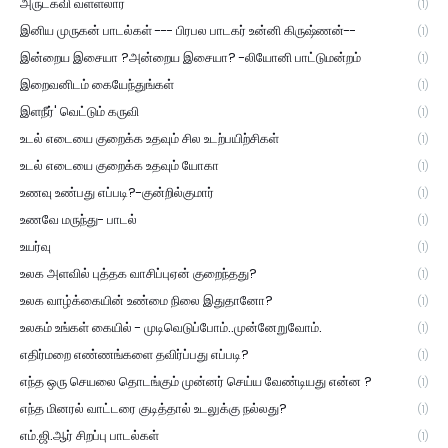
அருட்கவி வள்ளலார்
(1)
இனிய முருகன் பாடல்கள் --- பிரபல பாடகர் உன்னி கிருஷ்ணன்--
(1)
இன்றைய இசையா ?அன்றைய இசையா? -லியோனி பாட்டுமன்றம்
(1)
இறைவனிடம் கையேந்துங்கள்
(1)
இளநீர்' வெட்டும் கருவி
(1)
உடல் எடையை குறைக்க உதவும் சில உடற்பயிற்சிகள்
(1)
உடல் எடையை குறைக்க உதவும் யோகா
(1)
உணவு உண்பது எப்படி?-குன்றில்குமார்
(1)
உணவே மருந்து- பாடல்
(1)
உயர்வு
(1)
உலக அளவில் புத்தக வாசிப்புஏன் குறைந்தது?
(1)
உலக வாழ்க்கையின் உண்மை நிலை இதுதானோ?
(1)
உலகம் உங்கள் கையில் - முடிவெடுப்போம்..முன்னேறுவோம்.
(1)
எதிர்மறை எண்ணங்களை தவிர்ப்பது எப்படி?
(1)
எந்த ஒரு செயலை தொடங்கும் முன்னர் செய்ய வேண்டியது என்ன ?
(1)
எந்த மினரல் வாட்டரை குடித்தால் உடலுக்கு நல்லது?
(1)
எம்.ஜி.ஆர் சிறப்பு பாடல்கள்
(1)