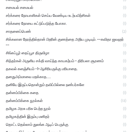
சமையல் சமையல்
(1)
சர்க்கரை நோயாளிகள் செய்ய வேண்டிய உடற்பயிற்சிகள்
(1)
சர்க்கரை நோயை கட்டுப்படுத்த யோகா.
(1)
சாதனைப்பெண்
(2)
சிக்கலான நேரத்தில்தான் பிறரின் குணத்தை அறிய முடியும். --கவிதா ஜவஹர்
--
(1)
சிங்கப்பூர் தைப்பூச திருவிழா
(1)
சித்தர்கள் அருளிய சக்தி வாய்ந்த காயகற்பம் - திரிபலா சூரணம்
(1)
தகவல் களஞ்சியம் -1-ஆசிரியருக்கு மரியாதை.
(1)
தனதுஅம்மாவை மறக்காத.....
(1)
தனியே இருப்பதொன்றும் தவிப்பில்லை நண்பர்களே
(1)
தன்னம்பிக்கை கதை
(1)
தன்னம்பிக்கை நூல்கள்
(13)
தமிழக அரசு பரிசு பெற்ற நூல்
(1)
தமிழகத்தின் இரும்பு மனிதர்
(1)
தொட்டதெல்லாம் துலங்க ஆடிப் பெருக்கு
(1)