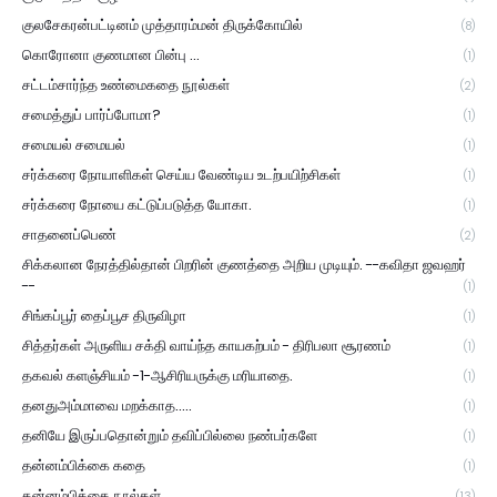
குலசேகரன்பட்டினம் முத்தாரம்மன் திருக்கோயில்
(8)
கொரோனா குணமான பின்பு ...
(1)
சட்டம்சார்ந்த உண்மைகதை நூல்கள்
(2)
சமைத்துப் பார்ப்போமா?
(1)
சமையல் சமையல்
(1)
சர்க்கரை நோயாளிகள் செய்ய வேண்டிய உடற்பயிற்சிகள்
(1)
சர்க்கரை நோயை கட்டுப்படுத்த யோகா.
(1)
சாதனைப்பெண்
(2)
சிக்கலான நேரத்தில்தான் பிறரின் குணத்தை அறிய முடியும். --கவிதா ஜவஹர்
--
(1)
சிங்கப்பூர் தைப்பூச திருவிழா
(1)
சித்தர்கள் அருளிய சக்தி வாய்ந்த காயகற்பம் - திரிபலா சூரணம்
(1)
தகவல் களஞ்சியம் -1-ஆசிரியருக்கு மரியாதை.
(1)
தனதுஅம்மாவை மறக்காத.....
(1)
தனியே இருப்பதொன்றும் தவிப்பில்லை நண்பர்களே
(1)
தன்னம்பிக்கை கதை
(1)
தன்னம்பிக்கை நூல்கள்
(13)