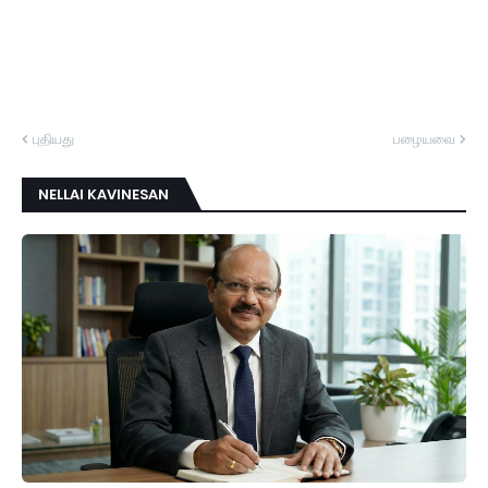
புதியது
பழையவை
NELLAI KAVINESAN