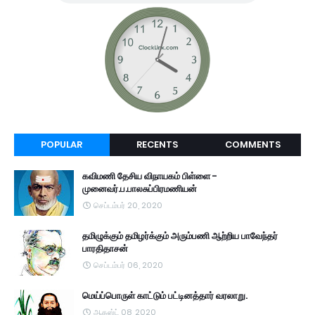
POPULAR
RECENTS
COMMENTS
கவிமணி தேசிய விநாயகம் பிள்ளை -
முனைவர்.ப.பாலசுப்பிரமணியன்
செப்டம்பர் 20, 2020
தமிழுக்கும் தமிழர்க்கும் அரும்பணி ஆற்றிய பாவேந்தர்
பாரதிதாசன்
செப்டம்பர் 06, 2020
மெய்ப்பொருள் காட்டும் பட்டினத்தார் வரலாறு.
ஆகஸ்ட் 08, 2020