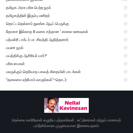
தமிழக அரசு பரிசு பெற்ற நூல்
(1)
தமிழகத்தின் இரும்பு மனிதர்
(1)
தொட்டதெல்லாம் துலங்க ஆடிப் பெருக்கு
(1)
தோசை இல்லாத 6 வகை சத்தான ' காலை உணவுகள்
(1)
பத்மஸ்ரீ டாக்டர் பா. சிவந்தி ஆதித்தனார்
(1)
பயண நூல்
(1)
பயத்திக்கு ஆசிரியர் யார்?
(1)
பரிசு பைகள்
(1)
பலருக்கும் தெரியாத பகவத் கீதையின் பாடங்கள்
(1)
“தலைமை ஏற்போம் வாருங்கள்”-தொடர்
(1)
நெல்லை கவிநேசன் எழுதிய புத்தகங்கள் , கட்டுரைகள் மற்றும் மாணவர்
பயிற்சிக்கான முழுமையான இணையதளம்.