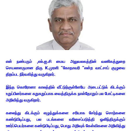
என் நண்பரும் ,எல்.ஐ.சி மைய அலுவலகத்தின் வணிகத்துறை
செயலாளருமான திரு K.முரளி "கோதாவரி "என்ற வாட்சாப் குழுவை
திறம்பட நிர்வகித்து வருகிறார்.
இந்த கொரோனா காலத்தில் வீட்டுற்குள்ளேயே அடைபட்டுக் கிடக்கும்
உறுப்பினர்களை சுறுசுறுப்பாக வைத்திருக்க நாள்தோறும் பல போட்டிகளை
அறிவித்து வருகிறார்.
கலைந்து கிடக்கும் எழுத்துக்களை சரியாக சேர்த்து சொற்களை
கண்டுபிடிப்பது, பல படங்களை வரிசைப்படுத்தி ஒளிந்திருக்கும்
ஊர்ப்பெயர்களை கண்டுபிடிப்பது, பொது அறிவுக் கேள்விகளை அறிவித்து