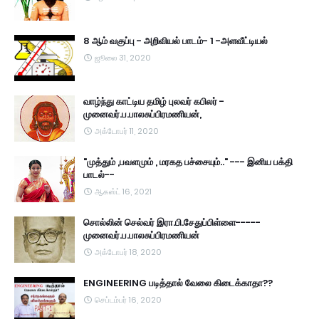
8 ஆம் வகுப்பு - அறிவியல் பாடம்- 1 -அளவீட்டியல்
ஜூலை 31, 2020
வாழ்ந்து காட்டிய தமிழ் புலவர் கபிலர் -
முனைவர்.ப.பாலசுப்பிரமணியன்,
அக்டோபர் 11, 2020
"முத்தும் ,பவளமும் , மரகத பச்சையும்.." --- இனிய பக்தி
பாடல்--
ஆகஸ்ட் 16, 2021
சொல்லின் செல்வர் இரா.பி.சேதுப்பிள்ளை-----
முனைவர்.ப.பாலசுப்பிரமணியன்
அக்டோபர் 18, 2020
ENGINEERING படித்தால் வேலை கிடைக்காதா??
செப்டம்பர் 16, 2020