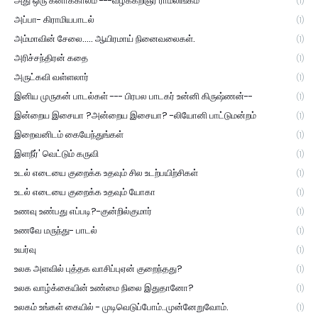
அது ஒரு கனாக்காலம் ---வழக்கறிஞர் ராமலிங்கம்
(1)
அப்பா- கிராமியபாடல்
(1)
அம்மாவின் சேலை..... ஆயிரமாய் நினைவலைகள்.
(1)
அரிச்சந்திரன் கதை
(1)
அருட்கவி வள்ளலார்
(1)
இனிய முருகன் பாடல்கள் --- பிரபல பாடகர் உன்னி கிருஷ்ணன்--
(1)
இன்றைய இசையா ?அன்றைய இசையா? -லியோனி பாட்டுமன்றம்
(1)
இறைவனிடம் கையேந்துங்கள்
(1)
இளநீர்' வெட்டும் கருவி
(1)
உடல் எடையை குறைக்க உதவும் சில உடற்பயிற்சிகள்
(1)
உடல் எடையை குறைக்க உதவும் யோகா
(1)
உணவு உண்பது எப்படி?-குன்றில்குமார்
(1)
உணவே மருந்து- பாடல்
(1)
உயர்வு
(1)
உலக அளவில் புத்தக வாசிப்புஏன் குறைந்தது?
(1)
உலக வாழ்க்கையின் உண்மை நிலை இதுதானோ?
(1)
உலகம் உங்கள் கையில் - முடிவெடுப்போம்..முன்னேறுவோம்.
(1)