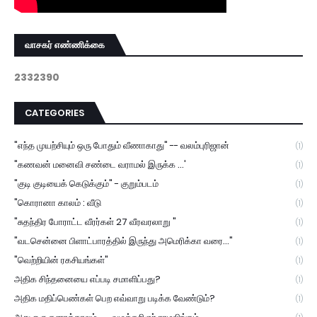
வாசகர் எண்ணிக்கை
2
3
3
2
3
9
0
CATEGORIES
"எந்த முயற்சியும் ஒரு போதும் வீணாகாது" -- வலம்புரிஜான்
(1)
"கணவன் மனைவி சண்டை வராமல் இருக்க ...'
(1)
"குடி குடியைக் கெடுக்கும்" - குறும்படம்
(1)
"கொரானா காலம் : வீடு
(1)
"சுதந்திர போராட்ட வீரர்கள் 27 வீரவரலாறு "
(1)
"வடசென்னை பிளாட்பாரத்தில் இருந்து அமெரிக்கா வரை..."
(1)
"வெற்றியின் ரகசியங்கள்"
(1)
அதிக சிந்தனையை எப்படி சமாளிப்பது?
(1)
அதிக மதிப்பெண்கள் பெற எவ்வாறு படிக்க வேண்டும்?
(1)