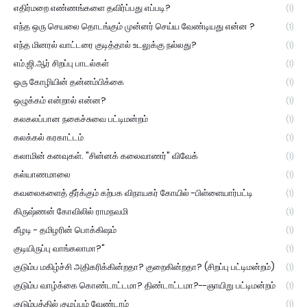
எதிர்மறை எண்ணங்களை தவிர்ப்பது எப்படி?
(1)
எந்த ஒரு செயலை தொடங்கும் முன்னர் செய்ய வேண்டியது என்ன ?
(1)
எந்த மினரல் வாட்டரை குடித்தால் உடலுக்கு நல்லது?
(1)
எம்.ஜி.ஆர் சிறப்பு பாடல்கள்
(1)
ஒரு கோழியின் தன்னம்பிக்கை
(1)
ஒழுக்கம் என்றால் என்ன?
(1)
கலகலப்பான நகைச்சுவை பட்டிமன்றம்
(1)
கலக்கல் கரகாட்டம்
(1)
கலாமின் கனவுகள். "சின்னக் கலைவாணர்" விவேக்
(1)
கல்யாணமாலை
(1)
கவலைகளைத் தீர்க்கும் கற்பக விநாயகர் கோயில் -பிள்ளையார்பட்டி
(1)
கிருஷ்ணன் கோவிலில் ராமநவமி
(1)
கீழடி - தமிழரின் பொக்கிஷம்
(1)
குடியிருப்பு வாங்கலாமா?"
(1)
குடும்ப மகிழ்ச்சி அதிகரிக்கின்றதா? குறைகின்றதா? (சிறப்பு பட்டிமன்றம்)
(1)
குடும்ப வாழ்க்கை கொண்டாட்டமா? திண்டாட்டமா?--ஞாயிறு பட்டிமன்றம்
(1)
குடும்பத்தில் குழப்பம் வேண்டாம்
(1)