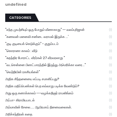
u
n
d
e
f
i
n
e
d
CATEGORIES
"எந்த முயற்சியும் ஒரு போதும் வீணாகாது" -- வலம்புரிஜான்
(1)
"கணவன் மனைவி சண்டை வராமல் இருக்க ...'
(1)
"குடி குடியைக் கெடுக்கும்" - குறும்படம்
(1)
"கொரானா காலம் : வீடு
(1)
"சுதந்திர போராட்ட வீரர்கள் 27 வீரவரலாறு "
(1)
"வடசென்னை பிளாட்பாரத்தில் இருந்து அமெரிக்கா வரை..."
(1)
"வெற்றியின் ரகசியங்கள்"
(1)
அதிக சிந்தனையை எப்படி சமாளிப்பது?
(1)
அதிக மதிப்பெண்கள் பெற எவ்வாறு படிக்க வேண்டும்?
(1)
அது ஒரு கனாக்காலம் ---வழக்கறிஞர் ராமலிங்கம்
(1)
அப்பா- கிராமியபாடல்
(1)
அம்மாவின் சேலை..... ஆயிரமாய் நினைவலைகள்.
(1)
அரிச்சந்திரன் கதை
(1)