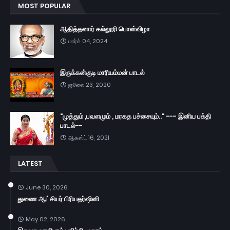
MOST POPULAR
ஆதித்தனார் கல்லூரி பொன்விழா
மார்ச் 04, 2024
இருக்கன்குடி மாரியம்மன் பாடல்
ஜூலை 23, 2020
"முத்தும் ,பவளமும் , மரகத பச்சையும்.." --- இனிய பக்தி
பாடல்--
ஆகஸ்ட் 16, 2021
LATEST
June 30, 2026
துணை ஆட்சியர் பிரியதர்ஷினி
May 02, 2026