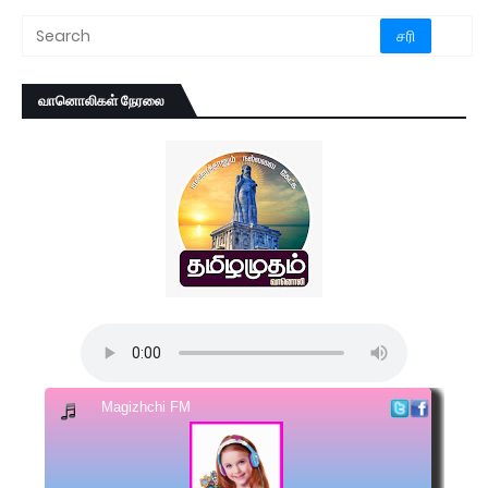
வானொலிகள் நேரலை