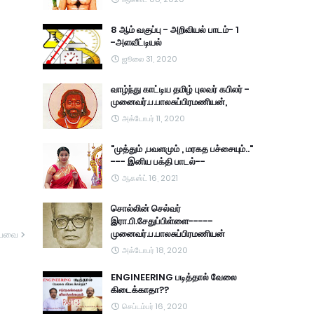
8 ஆம் வகுப்பு - அறிவியல் பாடம்- 1
-அளவீட்டியல்
ஜூலை 31, 2020
வாழ்ந்து காட்டிய தமிழ் புலவர் கபிலர் -
முனைவர்.ப.பாலசுப்பிரமணியன்,
அக்டோபர் 11, 2020
"முத்தும் ,பவளமும் , மரகத பச்சையும்.."
--- இனிய பக்தி பாடல்--
ஆகஸ்ட் 16, 2021
சொல்லின் செல்வர்
இரா.பி.சேதுப்பிள்ளை-----
முனைவர்.ப.பாலசுப்பிரமணியன்
யவை
அக்டோபர் 18, 2020
ENGINEERING படித்தால் வேலை
கிடைக்காதா??
செப்டம்பர் 16, 2020