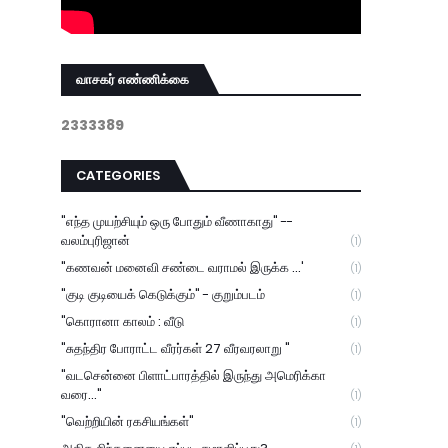
வாசகர் எண்ணிக்கை
2
3
3
3
3
8
9
CATEGORIES
"எந்த முயற்சியும் ஒரு போதும் வீணாகாது" --
வலம்புரிஜான்
(1)
"கணவன் மனைவி சண்டை வராமல் இருக்க ...'
(1)
"குடி குடியைக் கெடுக்கும்" - குறும்படம்
(1)
"கொரானா காலம் : வீடு
(1)
"சுதந்திர போராட்ட வீரர்கள் 27 வீரவரலாறு "
(1)
"வடசென்னை பிளாட்பாரத்தில் இருந்து அமெரிக்கா
வரை..."
(1)
"வெற்றியின் ரகசியங்கள்"
(1)