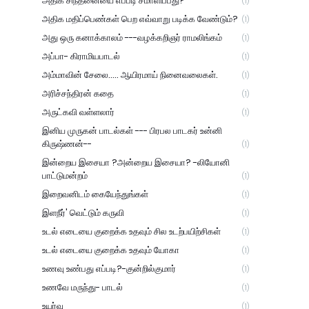
அதிக சிந்தனையை எப்படி சமாளிப்பது?
(1)
அதிக மதிப்பெண்கள் பெற எவ்வாறு படிக்க வேண்டும்?
(1)
அது ஒரு கனாக்காலம் ---வழக்கறிஞர் ராமலிங்கம்
(1)
அப்பா- கிராமியபாடல்
(1)
அம்மாவின் சேலை..... ஆயிரமாய் நினைவலைகள்.
(1)
அரிச்சந்திரன் கதை
(1)
அருட்கவி வள்ளலார்
(1)
இனிய முருகன் பாடல்கள் --- பிரபல பாடகர் உன்னி
கிருஷ்ணன்--
(1)
இன்றைய இசையா ?அன்றைய இசையா? -லியோனி
பாட்டுமன்றம்
(1)
இறைவனிடம் கையேந்துங்கள்
(1)
இளநீர்' வெட்டும் கருவி
(1)
உடல் எடையை குறைக்க உதவும் சில உடற்பயிற்சிகள்
(1)
உடல் எடையை குறைக்க உதவும் யோகா
(1)
உணவு உண்பது எப்படி?-குன்றில்குமார்
(1)
உணவே மருந்து- பாடல்
(1)
உயர்வு
(1)