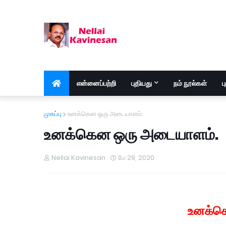
என்னைப்பற்றி
புதியது
நம் நூல்கள்
ப
முகப்பு
உனக்கென ஒரு அடையாளம்.
உனக்கென ஒரு அடையாளம்.
Nellai Kavinesan
மே 29, 2020
உனக்க