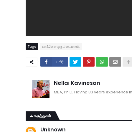
Tags
உனக்கென ஒரு அடையாளம்.
பகிர்
Nellai Kavinesan
MBA, Ph.D, Having 33 years experience in
4 கருத்துகள்
Unknown