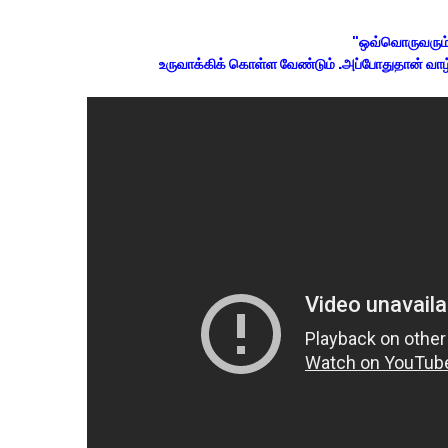
"ஒவ்வொருவரும
உருவாக்கிக் கொள்ள வேண்டும் .அப்போதுதான் வாழ