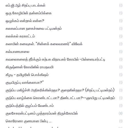
எம்.ஜி.ஆர் சிறப்பு பாடல்கள்
(1)
ஒரு கோழியின் தன்னம்பிக்கை
(1)
ஒழுக்கம் என்றால் என்ன?
(1)
கலகலப்பான நகைச்சுவை பட்டிமன்றம்
(1)
கலக்கல் கரகாட்டம்
(1)
கலாமின் கனவுகள். "சின்னக் கலைவாணர்" விவேக்
(1)
கல்யாணமாலை
(1)
கவலைகளைத் தீர்க்கும் கற்பக விநாயகர் கோயில் -பிள்ளையார்பட்டி
(1)
கிருஷ்ணன் கோவிலில் ராமநவமி
(1)
கீழடி - தமிழரின் பொக்கிஷம்
(1)
குடியிருப்பு வாங்கலாமா?"
(1)
குடும்ப மகிழ்ச்சி அதிகரிக்கின்றதா? குறைகின்றதா? (சிறப்பு பட்டிமன்றம்)
(1)
குடும்ப வாழ்க்கை கொண்டாட்டமா? திண்டாட்டமா?--ஞாயிறு பட்டிமன்றம்
(1)
குடும்பத்தில் குழப்பம் வேண்டாம்
(1)
குலசேகரன்பட்டினம் முத்தாரம்மன் திருக்கோயில்
(8)
கொரோனா குணமான பின்பு ...
(1)