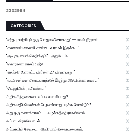
2
3
3
2
9
9
4
CATEGORIES
"எந்த முயற்சியும் ஒரு போதும் வீணாகாது" -- வலம்புரிஜான்
(1)
"கணவன் மனைவி சண்டை வராமல் இருக்க ...'
(1)
"குடி குடியைக் கெடுக்கும்" - குறும்படம்
(1)
"கொரானா காலம் : வீடு
(1)
"சுதந்திர போராட்ட வீரர்கள் 27 வீரவரலாறு "
(1)
"வடசென்னை பிளாட்பாரத்தில் இருந்து அமெரிக்கா வரை..."
(1)
"வெற்றியின் ரகசியங்கள்"
(1)
அதிக சிந்தனையை எப்படி சமாளிப்பது?
(1)
அதிக மதிப்பெண்கள் பெற எவ்வாறு படிக்க வேண்டும்?
(1)
அது ஒரு கனாக்காலம் ---வழக்கறிஞர் ராமலிங்கம்
(1)
அப்பா- கிராமியபாடல்
(1)
அம்மாவின் சேலை..... ஆயிரமாய் நினைவலைகள்.
(1)