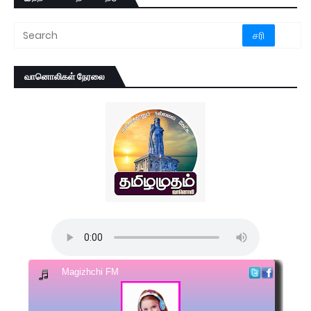
வானொலிகள் நேரலை