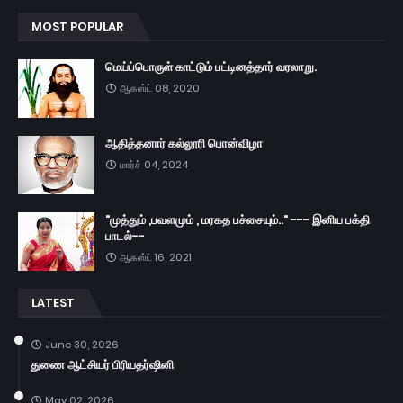
MOST POPULAR
மெய்ப்பொருள் காட்டும் பட்டினத்தார் வரலாறு.
ஆகஸ்ட் 08, 2020
ஆதித்தனார் கல்லூரி பொன்விழா
மார்ச் 04, 2024
"முத்தும் ,பவளமும் , மரகத பச்சையும்.." --- இனிய பக்தி
பாடல்--
ஆகஸ்ட் 16, 2021
LATEST
June 30, 2026
துணை ஆட்சியர் பிரியதர்ஷினி
May 02, 2026