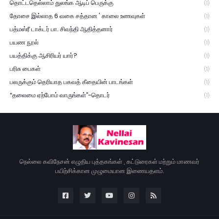
தொட்டதெல்லாம் துலங்க ஆடிப் பெருக்கு
(1)
தோசை இல்லாத 6 வகை சத்தான ' காலை உணவுகள்
(1)
பத்மஸ்ரீ டாக்டர் பா. சிவந்தி ஆதித்தனார்
(1)
பயண நூல்
(1)
பயத்திக்கு ஆசிரியர் யார்?
(1)
பரிசு பைகள்
(1)
பலருக்கும் தெரியாத பகவத் கீதையின் பாடங்கள்
(1)
“தலைமை ஏற்போம் வாருங்கள்”-தொடர்
(1)
நெல்லை கவிநேசன் எழுதிய புத்தகங்கள் , கட்டுரைகள் மற்றும் மாணவர்
பயிற்சிக்கான முழுமையான இணையதளம்.