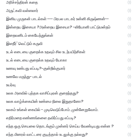
அரிச்சந்திரன் கதை
(1)
அருட்கவி வள்ளலார்
(1)
இனிய முருகன் பாடல்கள் --- பிரபல பாடகர் உன்னி கிருஷ்ணன்--
(1)
இன்றைய இசையா ?அன்றைய இசையா? -லியோனி பாட்டுமன்றம்
(1)
இறைவனிடம் கையேந்துங்கள்
(1)
இளநீர்' வெட்டும் கருவி
(1)
உடல் எடையை குறைக்க உதவும் சில உடற்பயிற்சிகள்
(1)
உடல் எடையை குறைக்க உதவும் யோகா
(1)
உணவு உண்பது எப்படி?-குன்றில்குமார்
(1)
உணவே மருந்து- பாடல்
(1)
உயர்வு
(1)
உலக அளவில் புத்தக வாசிப்புஏன் குறைந்தது?
(1)
உலக வாழ்க்கையின் உண்மை நிலை இதுதானோ?
(1)
உலகம் உங்கள் கையில் - முடிவெடுப்போம்..முன்னேறுவோம்.
(1)
எதிர்மறை எண்ணங்களை தவிர்ப்பது எப்படி?
(1)
எந்த ஒரு செயலை தொடங்கும் முன்னர் செய்ய வேண்டியது என்ன ?
(1)
எந்த மினரல் வாட்டரை குடித்தால் உடலுக்கு நல்லது?
(1)