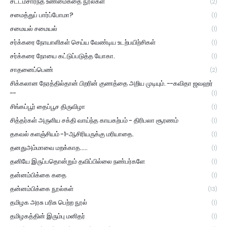
சட்டம்சார்ந்த உண்மைகதை நூல்கள்
(2)
சமைத்துப் பார்ப்போமா?
(1)
சமையல் சமையல்
(1)
சர்க்கரை நோயாளிகள் செய்ய வேண்டிய உடற்பயிற்சிகள்
(1)
சர்க்கரை நோயை கட்டுப்படுத்த யோகா.
(1)
சாதனைப்பெண்
(2)
சிக்கலான நேரத்தில்தான் பிறரின் குணத்தை அறிய முடியும். --கவிதா ஜவஹர்
--
(1)
சிங்கப்பூர் தைப்பூச திருவிழா
(1)
சித்தர்கள் அருளிய சக்தி வாய்ந்த காயகற்பம் - திரிபலா சூரணம்
(1)
தகவல் களஞ்சியம் -1-ஆசிரியருக்கு மரியாதை.
(1)
தனதுஅம்மாவை மறக்காத.....
(1)
தனியே இருப்பதொன்றும் தவிப்பில்லை நண்பர்களே
(1)
தன்னம்பிக்கை கதை
(1)
தன்னம்பிக்கை நூல்கள்
(13)
தமிழக அரசு பரிசு பெற்ற நூல்
(1)
தமிழகத்தின் இரும்பு மனிதர்
(1)