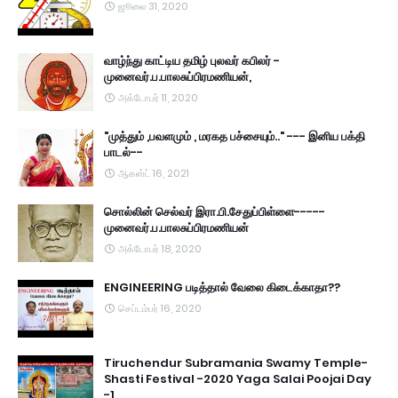
ஜூலை 31, 2020
வாழ்ந்து காட்டிய தமிழ் புலவர் கபிலர் -
முனைவர்.ப.பாலசுப்பிரமணியன்,
அக்டோபர் 11, 2020
"முத்தும் ,பவளமும் , மரகத பச்சையும்.." --- இனிய பக்தி
பாடல்--
ஆகஸ்ட் 16, 2021
சொல்லின் செல்வர் இரா.பி.சேதுப்பிள்ளை-----
முனைவர்.ப.பாலசுப்பிரமணியன்
அக்டோபர் 18, 2020
ENGINEERING படித்தால் வேலை கிடைக்காதா??
செப்டம்பர் 16, 2020
Tiruchendur Subramania Swamy Temple-
Shasti Festival -2020 Yaga Salai Poojai Day
-1