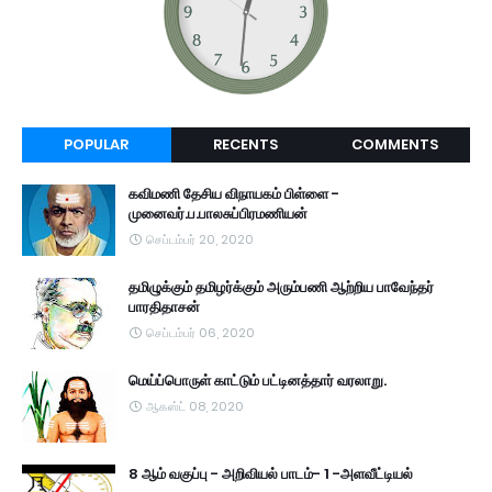
POPULAR
RECENTS
COMMENTS
கவிமணி தேசிய விநாயகம் பிள்ளை -
முனைவர்.ப.பாலசுப்பிரமணியன்
செப்டம்பர் 20, 2020
தமிழுக்கும் தமிழர்க்கும் அரும்பணி ஆற்றிய பாவேந்தர்
பாரதிதாசன்
செப்டம்பர் 06, 2020
மெய்ப்பொருள் காட்டும் பட்டினத்தார் வரலாறு.
ஆகஸ்ட் 08, 2020
8 ஆம் வகுப்பு - அறிவியல் பாடம்- 1 -அளவீட்டியல்