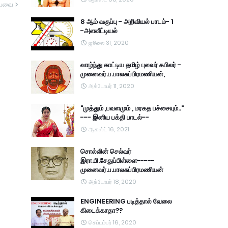
யவை
8 ஆம் வகுப்பு - அறிவியல் பாடம்- 1
-அளவீட்டியல்
ஜூலை 31, 2020
வாழ்ந்து காட்டிய தமிழ் புலவர் கபிலர் -
முனைவர்.ப.பாலசுப்பிரமணியன்,
அக்டோபர் 11, 2020
"முத்தும் ,பவளமும் , மரகத பச்சையும்.."
--- இனிய பக்தி பாடல்--
ஆகஸ்ட் 16, 2021
சொல்லின் செல்வர்
இரா.பி.சேதுப்பிள்ளை-----
முனைவர்.ப.பாலசுப்பிரமணியன்
அக்டோபர் 18, 2020
ENGINEERING படித்தால் வேலை
கிடைக்காதா??
செப்டம்பர் 16, 2020