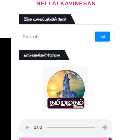
NELLAI KAVINESAN
இந்த வலைப்பதிவில் தேடு
வானொலிகள் நேரலை