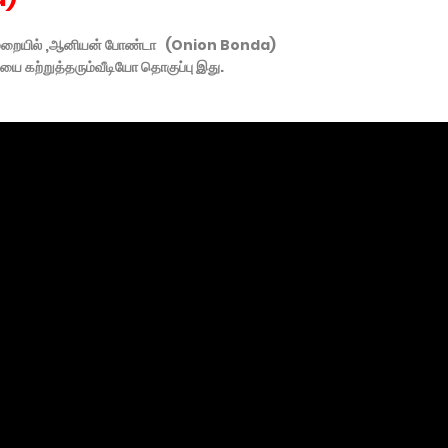
முறையில் ,ஆனியன் போண்டா (Onion Bonda)
ையை கற்றுத்தரும்வீடியோ தொகுப்பு இது.