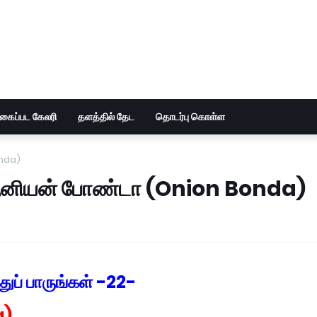
ுகைப்பட கேலரி
தளத்தில் தேட
தொடர்பு கொள்ள
onda)
- ஆனியன் போண்டா (Onion Bonda)
ுப் பாருங்கள் -22-
a)