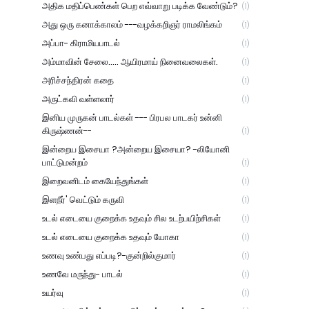
அதிக மதிப்பெண்கள் பெற எவ்வாறு படிக்க வேண்டும்?
(1)
அது ஒரு கனாக்காலம் ---வழக்கறிஞர் ராமலிங்கம்
(1)
அப்பா- கிராமியபாடல்
(1)
அம்மாவின் சேலை..... ஆயிரமாய் நினைவலைகள்.
(1)
அரிச்சந்திரன் கதை
(1)
அருட்கவி வள்ளலார்
(1)
இனிய முருகன் பாடல்கள் --- பிரபல பாடகர் உன்னி
கிருஷ்ணன்--
(1)
இன்றைய இசையா ?அன்றைய இசையா? -லியோனி
பாட்டுமன்றம்
(1)
இறைவனிடம் கையேந்துங்கள்
(1)
இளநீர்' வெட்டும் கருவி
(1)
உடல் எடையை குறைக்க உதவும் சில உடற்பயிற்சிகள்
(1)
உடல் எடையை குறைக்க உதவும் யோகா
(1)
உணவு உண்பது எப்படி?-குன்றில்குமார்
(1)
உணவே மருந்து- பாடல்
(1)
உயர்வு
(1)