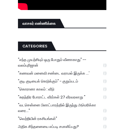
வாசகர் எண்ணிக்கை
CATEGORIES
"எந்த முயற்சியும் ஒரு போதும் வீணாகாது" --
வலம்புரிஜான்
(1)
"கணவன் மனைவி சண்டை வராமல் இருக்க ...'
(1)
"குடி குடியைக் கெடுக்கும்" - குறும்படம்
(1)
"கொரானா காலம் : வீடு
(1)
"சுதந்திர போராட்ட வீரர்கள் 27 வீரவரலாறு "
(1)
"வடசென்னை பிளாட்பாரத்தில் இருந்து அமெரிக்கா
வரை..."
(1)
"வெற்றியின் ரகசியங்கள்"
(1)
அதிக சிந்தனையை எப்படி சமாளிப்பது?
(1)