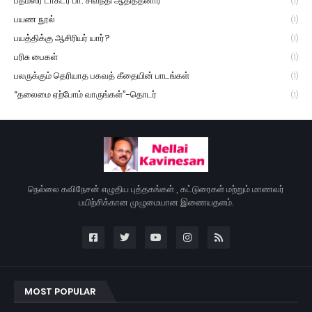
பத்மஸ்ரீ டாக்டர் பா. சிவந்தி ஆதித்தனார்
(1)
பயண நூல்
(1)
பயத்திக்கு ஆசிரியர் யார்?
(1)
பரிசு பைகள்
(1)
பலருக்கும் தெரியாத பகவத் கீதையின் பாடங்கள்
(1)
“தலைமை ஏற்போம் வாருங்கள்”-தொடர்
(1)
நெல்லை கவிநேசன் எழுதிய புத்தகங்கள் , கட்டுரைகள் மற்றும் மாணவர்
பயிற்சிக்கான முழுமையான இணையதளம்.
MOST POPULAR