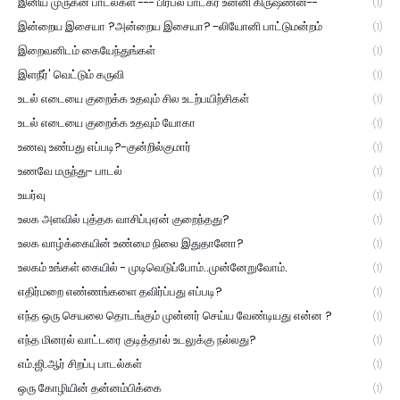
இனிய முருகன் பாடல்கள் --- பிரபல பாடகர் உன்னி கிருஷ்ணன்--
(1)
இன்றைய இசையா ?அன்றைய இசையா? -லியோனி பாட்டுமன்றம்
(1)
இறைவனிடம் கையேந்துங்கள்
(1)
இளநீர்' வெட்டும் கருவி
(1)
உடல் எடையை குறைக்க உதவும் சில உடற்பயிற்சிகள்
(1)
உடல் எடையை குறைக்க உதவும் யோகா
(1)
உணவு உண்பது எப்படி?-குன்றில்குமார்
(1)
உணவே மருந்து- பாடல்
(1)
உயர்வு
(1)
உலக அளவில் புத்தக வாசிப்புஏன் குறைந்தது?
(1)
உலக வாழ்க்கையின் உண்மை நிலை இதுதானோ?
(1)
உலகம் உங்கள் கையில் - முடிவெடுப்போம்..முன்னேறுவோம்.
(1)
எதிர்மறை எண்ணங்களை தவிர்ப்பது எப்படி?
(1)
எந்த ஒரு செயலை தொடங்கும் முன்னர் செய்ய வேண்டியது என்ன ?
(1)
எந்த மினரல் வாட்டரை குடித்தால் உடலுக்கு நல்லது?
(1)
எம்.ஜி.ஆர் சிறப்பு பாடல்கள்
(1)
ஒரு கோழியின் தன்னம்பிக்கை
(1)