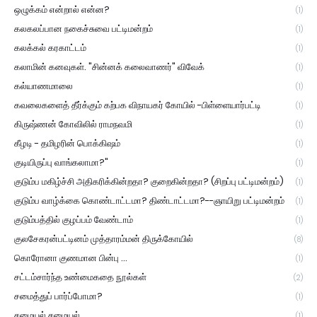
ஒழுக்கம் என்றால் என்ன?
(1)
கலகலப்பான நகைச்சுவை பட்டிமன்றம்
(1)
கலக்கல் கரகாட்டம்
(1)
கலாமின் கனவுகள். "சின்னக் கலைவாணர்" விவேக்
(1)
கல்யாணமாலை
(1)
கவலைகளைத் தீர்க்கும் கற்பக விநாயகர் கோயில் -பிள்ளையார்பட்டி
(1)
கிருஷ்ணன் கோவிலில் ராமநவமி
(1)
கீழடி - தமிழரின் பொக்கிஷம்
(1)
குடியிருப்பு வாங்கலாமா?"
(1)
குடும்ப மகிழ்ச்சி அதிகரிக்கின்றதா? குறைகின்றதா? (சிறப்பு பட்டிமன்றம்)
(1)
குடும்ப வாழ்க்கை கொண்டாட்டமா? திண்டாட்டமா?--ஞாயிறு பட்டிமன்றம்
(1)
குடும்பத்தில் குழப்பம் வேண்டாம்
(1)
குலசேகரன்பட்டினம் முத்தாரம்மன் திருக்கோயில்
(8)
கொரோனா குணமான பின்பு ...
(1)
சட்டம்சார்ந்த உண்மைகதை நூல்கள்
(2)
சமைத்துப் பார்ப்போமா?
(1)
சமையல் சமையல்
(1)