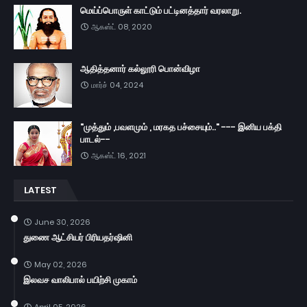
மெய்ப்பொருள் காட்டும் பட்டினத்தார் வரலாறு.
ஆகஸ்ட் 08, 2020
ஆதித்தனார் கல்லூரி பொன்விழா
மார்ச் 04, 2024
"முத்தும் ,பவளமும் , மரகத பச்சையும்.." --- இனிய பக்தி
பாடல்--
ஆகஸ்ட் 16, 2021
LATEST
June 30, 2026
துணை ஆட்சியர் பிரியதர்ஷினி
May 02, 2026
இலவச வாலிபால் பயிற்சி முகாம்