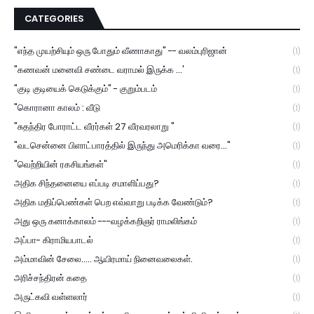
CATEGORIES
"எந்த முயற்சியும் ஒரு போதும் வீணாகாது" -- வலம்புரிஜான்
(1)
"கணவன் மனைவி சண்டை வராமல் இருக்க ...'
(1)
"குடி குடியைக் கெடுக்கும்" - குறும்படம்
(1)
"கொரானா காலம் : வீடு
(1)
"சுதந்திர போராட்ட வீரர்கள் 27 வீரவரலாறு "
(1)
"வடசென்னை பிளாட்பாரத்தில் இருந்து அமெரிக்கா வரை..."
(1)
"வெற்றியின் ரகசியங்கள்"
(1)
அதிக சிந்தனையை எப்படி சமாளிப்பது?
(1)
அதிக மதிப்பெண்கள் பெற எவ்வாறு படிக்க வேண்டும்?
(1)
அது ஒரு கனாக்காலம் ---வழக்கறிஞர் ராமலிங்கம்
(1)
அப்பா- கிராமியபாடல்
(1)
அம்மாவின் சேலை..... ஆயிரமாய் நினைவலைகள்.
(1)
அரிச்சந்திரன் கதை
(1)
அருட்கவி வள்ளலார்
(1)