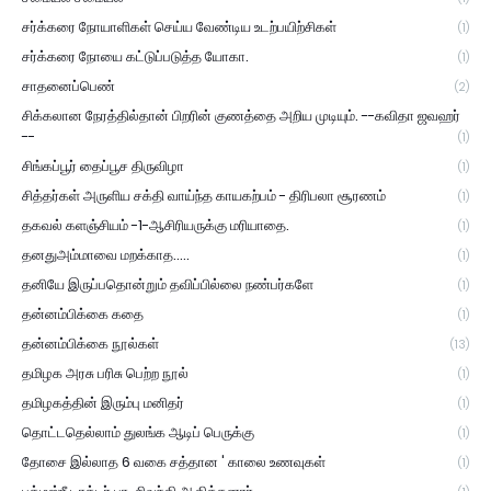
சர்க்கரை நோயாளிகள் செய்ய வேண்டிய உடற்பயிற்சிகள்
(1)
சர்க்கரை நோயை கட்டுப்படுத்த யோகா.
(1)
சாதனைப்பெண்
(2)
சிக்கலான நேரத்தில்தான் பிறரின் குணத்தை அறிய முடியும். --கவிதா ஜவஹர்
--
(1)
சிங்கப்பூர் தைப்பூச திருவிழா
(1)
சித்தர்கள் அருளிய சக்தி வாய்ந்த காயகற்பம் - திரிபலா சூரணம்
(1)
தகவல் களஞ்சியம் -1-ஆசிரியருக்கு மரியாதை.
(1)
தனதுஅம்மாவை மறக்காத.....
(1)
தனியே இருப்பதொன்றும் தவிப்பில்லை நண்பர்களே
(1)
தன்னம்பிக்கை கதை
(1)
தன்னம்பிக்கை நூல்கள்
(13)
தமிழக அரசு பரிசு பெற்ற நூல்
(1)
தமிழகத்தின் இரும்பு மனிதர்
(1)
தொட்டதெல்லாம் துலங்க ஆடிப் பெருக்கு
(1)
தோசை இல்லாத 6 வகை சத்தான ' காலை உணவுகள்
(1)