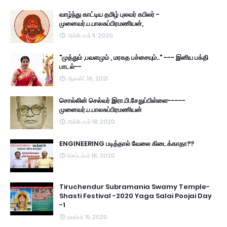
வாழ்ந்து காட்டிய தமிழ் புலவர் கபிலர் -
முனைவர்.ப.பாலசுப்பிரமணியன்,
அக்டோபர் 11, 2020
"முத்தும் ,பவளமும் , மரகத பச்சையும்.." --- இனிய பக்தி
பாடல்--
ஆகஸ்ட் 16, 2021
சொல்லின் செல்வர் இரா.பி.சேதுப்பிள்ளை-----
முனைவர்.ப.பாலசுப்பிரமணியன்
அக்டோபர் 18, 2020
ENGINEERING படித்தால் வேலை கிடைக்காதா??
செப்டம்பர் 16, 2020
Tiruchendur Subramania Swamy Temple-
Shasti Festival -2020 Yaga Salai Poojai Day
-1
நவம்பர் 15, 2020