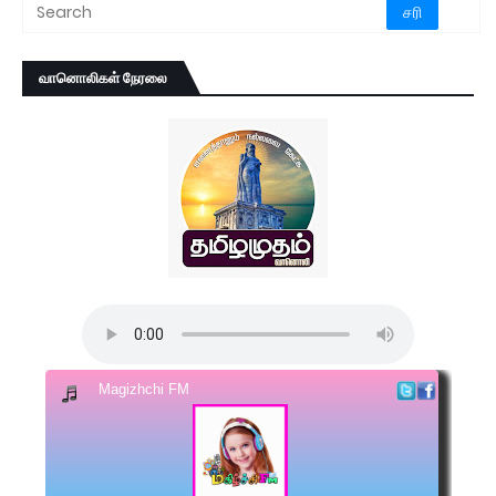
வானொலிகள் நேரலை