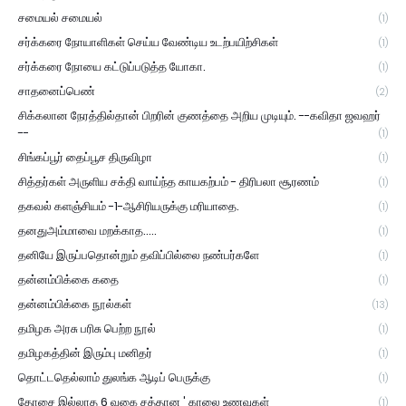
சமையல் சமையல்
(1)
சர்க்கரை நோயாளிகள் செய்ய வேண்டிய உடற்பயிற்சிகள்
(1)
சர்க்கரை நோயை கட்டுப்படுத்த யோகா.
(1)
சாதனைப்பெண்
(2)
சிக்கலான நேரத்தில்தான் பிறரின் குணத்தை அறிய முடியும். --கவிதா ஜவஹர்
--
(1)
சிங்கப்பூர் தைப்பூச திருவிழா
(1)
சித்தர்கள் அருளிய சக்தி வாய்ந்த காயகற்பம் - திரிபலா சூரணம்
(1)
தகவல் களஞ்சியம் -1-ஆசிரியருக்கு மரியாதை.
(1)
தனதுஅம்மாவை மறக்காத.....
(1)
தனியே இருப்பதொன்றும் தவிப்பில்லை நண்பர்களே
(1)
தன்னம்பிக்கை கதை
(1)
தன்னம்பிக்கை நூல்கள்
(13)
தமிழக அரசு பரிசு பெற்ற நூல்
(1)
தமிழகத்தின் இரும்பு மனிதர்
(1)
தொட்டதெல்லாம் துலங்க ஆடிப் பெருக்கு
(1)
தோசை இல்லாத 6 வகை சத்தான ' காலை உணவுகள்
(1)