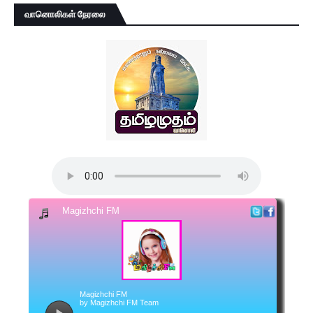
வானொலிகள் நேரலை