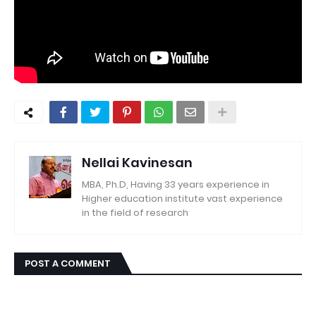
Nellai Kavinesan
MBA, Ph.D, Having 33 years experience in
Higher education institute vast experience
in the field of research
POST A COMMENT