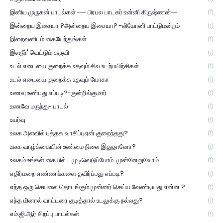
இனிய முருகன் பாடல்கள் --- பிரபல பாடகர் உன்னி கிருஷ்ணன்--
(1)
இன்றைய இசையா ?அன்றைய இசையா? -லியோனி பாட்டுமன்றம்
(1)
இறைவனிடம் கையேந்துங்கள்
(1)
இளநீர்' வெட்டும் கருவி
(1)
உடல் எடையை குறைக்க உதவும் சில உடற்பயிற்சிகள்
(1)
உடல் எடையை குறைக்க உதவும் யோகா
(1)
உணவு உண்பது எப்படி?-குன்றில்குமார்
(1)
உணவே மருந்து- பாடல்
(1)
உயர்வு
(1)
உலக அளவில் புத்தக வாசிப்புஏன் குறைந்தது?
(1)
உலக வாழ்க்கையின் உண்மை நிலை இதுதானோ?
(1)
உலகம் உங்கள் கையில் - முடிவெடுப்போம்..முன்னேறுவோம்.
(1)
எதிர்மறை எண்ணங்களை தவிர்ப்பது எப்படி?
(1)
எந்த ஒரு செயலை தொடங்கும் முன்னர் செய்ய வேண்டியது என்ன ?
(1)
எந்த மினரல் வாட்டரை குடித்தால் உடலுக்கு நல்லது?
(1)
எம்.ஜி.ஆர் சிறப்பு பாடல்கள்
(1)