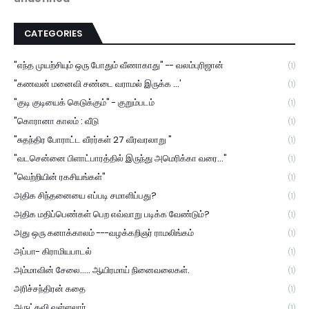
CATEGORIES
"எந்த முயற்சியும் ஒரு போதும் வீணாகாது" -- வலம்புரிஜான்
(1)
"கணவன் மனைவி சண்டை வராமல் இருக்க ...'
(1)
"குடி குடியைக் கெடுக்கும்" - குறும்படம்
(1)
"கொரானா காலம் : வீடு
(1)
"சுதந்திர போராட்ட வீரர்கள் 27 வீரவரலாறு "
(1)
"வடசென்னை பிளாட்பாரத்தில் இருந்து அமெரிக்கா வரை..."
(1)
"வெற்றியின் ரகசியங்கள்"
(1)
அதிக சிந்தனையை எப்படி சமாளிப்பது?
(1)
அதிக மதிப்பெண்கள் பெற எவ்வாறு படிக்க வேண்டும்?
(1)
அது ஒரு கனாக்காலம் ---வழக்கறிஞர் ராமலிங்கம்
(1)
அப்பா- கிராமியபாடல்
(1)
அம்மாவின் சேலை..... ஆயிரமாய் நினைவலைகள்.
(1)
அரிச்சந்திரன் கதை
(1)
அருட்கவி வள்ளலார்
(1)