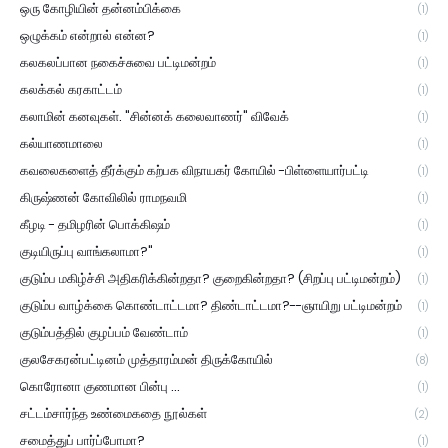
ஒரு கோழியின் தன்னம்பிக்கை
(1)
ஒழுக்கம் என்றால் என்ன?
(1)
கலகலப்பான நகைச்சுவை பட்டிமன்றம்
(1)
கலக்கல் கரகாட்டம்
(1)
கலாமின் கனவுகள். "சின்னக் கலைவாணர்" விவேக்
(1)
கல்யாணமாலை
(1)
கவலைகளைத் தீர்க்கும் கற்பக விநாயகர் கோயில் -பிள்ளையார்பட்டி
(1)
கிருஷ்ணன் கோவிலில் ராமநவமி
(1)
கீழடி - தமிழரின் பொக்கிஷம்
(1)
குடியிருப்பு வாங்கலாமா?"
(1)
குடும்ப மகிழ்ச்சி அதிகரிக்கின்றதா? குறைகின்றதா? (சிறப்பு பட்டிமன்றம்)
(1)
குடும்ப வாழ்க்கை கொண்டாட்டமா? திண்டாட்டமா?--ஞாயிறு பட்டிமன்றம்
(1)
குடும்பத்தில் குழப்பம் வேண்டாம்
(1)
குலசேகரன்பட்டினம் முத்தாரம்மன் திருக்கோயில்
(8)
கொரோனா குணமான பின்பு ...
(1)
சட்டம்சார்ந்த உண்மைகதை நூல்கள்
(2)
சமைத்துப் பார்ப்போமா?
(1)