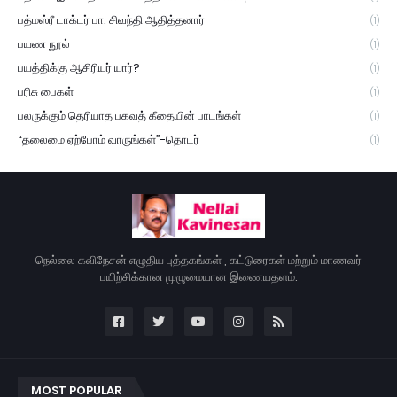
பத்மஸ்ரீ டாக்டர் பா. சிவந்தி ஆதித்தனார்
(1)
பயண நூல்
(1)
பயத்திக்கு ஆசிரியர் யார்?
(1)
பரிசு பைகள்
(1)
பலருக்கும் தெரியாத பகவத் கீதையின் பாடங்கள்
(1)
“தலைமை ஏற்போம் வாருங்கள்”-தொடர்
(1)
நெல்லை கவிநேசன் எழுதிய புத்தகங்கள் , கட்டுரைகள் மற்றும் மாணவர்
பயிற்சிக்கான முழுமையான இணையதளம்.
MOST POPULAR