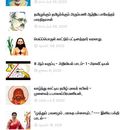
செப்டம்பர் 20, 2020
தமிழுக்கும் தமிழர்க்கும் அரும்பணி ஆற்றிய பாவேந்தர்
பாரதிதாசன்
செப்டம்பர் 06, 2020
மெய்ப்பொருள் காட்டும் பட்டினத்தார் வரலாறு.
ஆகஸ்ட் 08, 2020
8 ஆம் வகுப்பு - அறிவியல் பாடம்- 1 -அளவீட்டியல்
ஜூலை 31, 2020
வாழ்ந்து காட்டிய தமிழ் புலவர் கபிலர் -
முனைவர்.ப.பாலசுப்பிரமணியன்,
அக்டோபர் 11, 2020
"முத்தும் ,பவளமும் , மரகத பச்சையும்.." --- இனிய பக்தி
பாடல்--
ஆகஸ்ட் 16, 2021