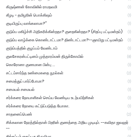
கிருஷ்ணன் கோவிலில் ராமநவமி
(1)
கீழடி - தமிழரின் பொக்கிஷம்
(1)
குடியிருப்பு வாங்கலாமா?"
(1)
குடும்ப மகிழ்ச்சி அதிகரிக்கின்றதா? குறைகின்றதா? (சிறப்பு பட்டிமன்றம்)
(1)
குடும்ப வாழ்க்கை கொண்டாட்டமா? திண்டாட்டமா?--ஞாயிறு பட்டிமன்றம்
(1)
குடும்பத்தில் குழப்பம் வேண்டாம்
(1)
குலசேகரன்பட்டினம் முத்தாரம்மன் திருக்கோயில்
(8)
கொரோனா குணமான பின்பு ...
(1)
சட்டம்சார்ந்த உண்மைகதை நூல்கள்
(2)
சமைத்துப் பார்ப்போமா?
(1)
சமையல் சமையல்
(1)
சர்க்கரை நோயாளிகள் செய்ய வேண்டிய உடற்பயிற்சிகள்
(1)
சர்க்கரை நோயை கட்டுப்படுத்த யோகா.
(1)
சாதனைப்பெண்
(2)
சிக்கலான நேரத்தில்தான் பிறரின் குணத்தை அறிய முடியும். --கவிதா ஜவஹர்
--
(1)
சிங்கப்பூர் தைப்பூச திருவிழா
(1)