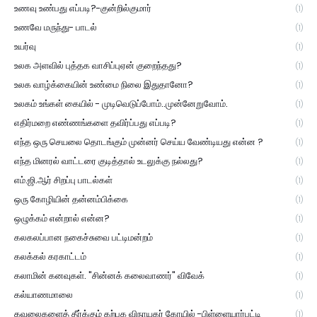
உணவு உண்பது எப்படி?-குன்றில்குமார்
(1)
உணவே மருந்து- பாடல்
(1)
உயர்வு
(1)
உலக அளவில் புத்தக வாசிப்புஏன் குறைந்தது?
(1)
உலக வாழ்க்கையின் உண்மை நிலை இதுதானோ?
(1)
உலகம் உங்கள் கையில் - முடிவெடுப்போம்..முன்னேறுவோம்.
(1)
எதிர்மறை எண்ணங்களை தவிர்ப்பது எப்படி?
(1)
எந்த ஒரு செயலை தொடங்கும் முன்னர் செய்ய வேண்டியது என்ன ?
(1)
எந்த மினரல் வாட்டரை குடித்தால் உடலுக்கு நல்லது?
(1)
எம்.ஜி.ஆர் சிறப்பு பாடல்கள்
(1)
ஒரு கோழியின் தன்னம்பிக்கை
(1)
ஒழுக்கம் என்றால் என்ன?
(1)
கலகலப்பான நகைச்சுவை பட்டிமன்றம்
(1)
கலக்கல் கரகாட்டம்
(1)
கலாமின் கனவுகள். "சின்னக் கலைவாணர்" விவேக்
(1)
கல்யாணமாலை
(1)
கவலைகளைத் தீர்க்கும் கற்பக விநாயகர் கோயில் -பிள்ளையார்பட்டி
(1)