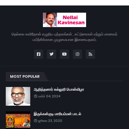
நெல்லை கவிநேசன் எழுதிய புத்தகங்கள் , கட்டுரைகள் மற்றும் மாணவர்
பயிற்சிக்கான முழுமையான இணையதளம்.
MOST POPULAR
ஆதித்தனார் கல்லூரி பொன்விழா
மார்ச் 04, 2024
இருக்கன்குடி மாரியம்மன் பாடல்
ஜூலை 23, 2020