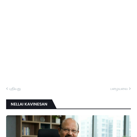
புதியது
பழையவை
NELLAI KAVINESAN