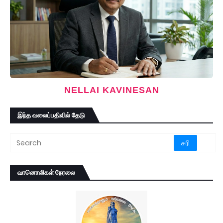
NELLAI KAVINESAN
இந்த வலைப்பதிவில் தேடு
வானொலிகள் நேரலை