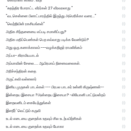
"கொரானா காலம் : வீடு
(1)
"சுதந்திர போராட்ட வீரர்கள் 27 வீரவரலாறு "
(1)
"வடசென்னை பிளாட்பாரத்தில் இருந்து அமெரிக்கா வரை..."
(1)
"வெற்றியின் ரகசியங்கள்"
(1)
அதிக சிந்தனையை எப்படி சமாளிப்பது?
(1)
அதிக மதிப்பெண்கள் பெற எவ்வாறு படிக்க வேண்டும்?
(1)
அது ஒரு கனாக்காலம் ---வழக்கறிஞர் ராமலிங்கம்
(1)
அப்பா- கிராமியபாடல்
(1)
அம்மாவின் சேலை..... ஆயிரமாய் நினைவலைகள்.
(1)
அரிச்சந்திரன் கதை
(1)
அருட்கவி வள்ளலார்
(1)
இனிய முருகன் பாடல்கள் --- பிரபல பாடகர் உன்னி கிருஷ்ணன்--
(1)
இன்றைய இசையா ?அன்றைய இசையா? -லியோனி பாட்டுமன்றம்
(1)
இறைவனிடம் கையேந்துங்கள்
(1)
இளநீர்' வெட்டும் கருவி
(1)
உடல் எடையை குறைக்க உதவும் சில உடற்பயிற்சிகள்
(1)
உடல் எடையை குறைக்க உதவும் யோகா
(1)