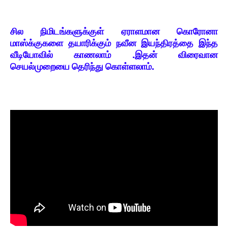
சில நிமிடங்களுக்குள் ஏராளமான கொரோனா
மாஸ்க்குகளை தயாரிக்கும் நவீன இயந்திரத்தை இந்த
வீடியோவில் காணலாம் .இதன் விரைவான
செயல்முறையை தெரிந்து கொள்ளலாம்.