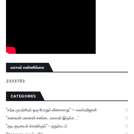
வாசகர் எண்ணிக்கை
2
3
3
3
7
8
3
CATEGORIES
"எந்த முயற்சியும் ஒரு போதும் வீணாகாது" -- வலம்புரிஜான்
(1)
"கணவன் மனைவி சண்டை வராமல் இருக்க ...'
(1)
"குடி குடியைக் கெடுக்கும்" - குறும்படம்
(1)