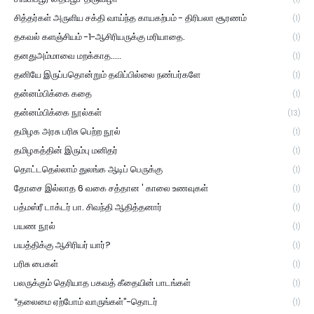
சித்தர்கள் அருளிய சக்தி வாய்ந்த காயகற்பம் - திரிபலா சூரணம்
(1)
தகவல் களஞ்சியம் -1-ஆசிரியருக்கு மரியாதை.
(1)
தனதுஅம்மாவை மறக்காத.....
(1)
தனியே இருப்பதொன்றும் தவிப்பில்லை நண்பர்களே
(1)
தன்னம்பிக்கை கதை
(1)
தன்னம்பிக்கை நூல்கள்
(13)
தமிழக அரசு பரிசு பெற்ற நூல்
(1)
தமிழகத்தின் இரும்பு மனிதர்
(1)
தொட்டதெல்லாம் துலங்க ஆடிப் பெருக்கு
(1)
தோசை இல்லாத 6 வகை சத்தான ' காலை உணவுகள்
(1)
பத்மஸ்ரீ டாக்டர் பா. சிவந்தி ஆதித்தனார்
(1)
பயண நூல்
(1)
பயத்திக்கு ஆசிரியர் யார்?
(1)
பரிசு பைகள்
(1)
பலருக்கும் தெரியாத பகவத் கீதையின் பாடங்கள்
(1)
“தலைமை ஏற்போம் வாருங்கள்”-தொடர்
(1)