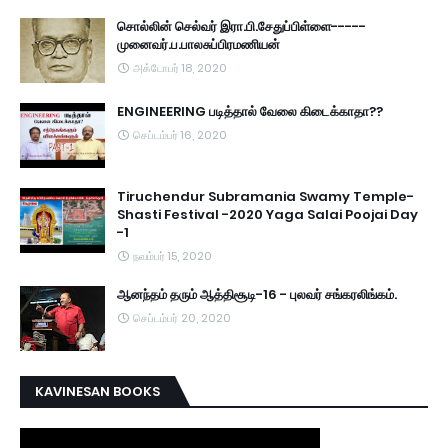
சொல்லின் செல்வர் இரா.பி.சேதுப்பிள்ளை-----
முனைவர்.ப.பாலசுப்பிரமணியன்
அக்டோபர் 18, 2020
ENGINEERING படித்தால் வேலை கிடைக்காதா??
செப்டம்பர் 16, 2020
Tiruchendur Subramania Swamy Temple-
Shasti Festival -2020 Yaga Salai Poojai Day
-1
நவம்பர் 15, 2020
ஆனந்தம் தரும் ஆத்திசூடி-16 - புலவர் சங்கரலிங்கம்.
செப்டம்பர் 20, 2020
KAVINESAN BOOKS