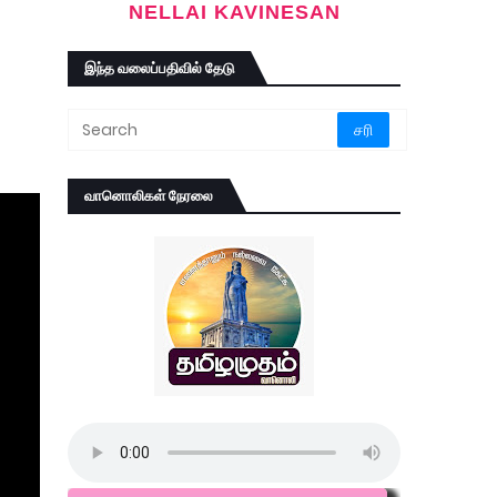
NELLAI KAVINESAN
இந்த வலைப்பதிவில் தேடு
வானொலிகள் நேரலை