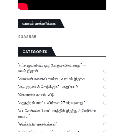
வாசகர் எண்ணிக்கை
2
3
3
2
5
3
5
CATEGORIES
"எந்த முயற்சியும் ஒரு போதும் வீணாகாது" --
வலம்புரிஜான்
(1)
"கணவன் மனைவி சண்டை வராமல் இருக்க ...'
(1)
"குடி குடியைக் கெடுக்கும்" - குறும்படம்
(1)
"கொரானா காலம் : வீடு
(1)
"சுதந்திர போராட்ட வீரர்கள் 27 வீரவரலாறு "
(1)
"வடசென்னை பிளாட்பாரத்தில் இருந்து அமெரிக்கா
வரை..."
(1)
"வெற்றியின் ரகசியங்கள்"
(1)