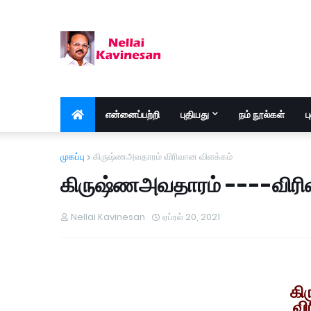
என்னைப்பற்றி
புதியது
நம் நூல்கள்
ப
முகப்பு
கிருஷ்ணஅவதாரம் விரிவான விளக்கம்
கிருஷ்ணஅவதாரம் ----விரி
Nellai Kavinesan
ஏப்ரல் 20, 2021
கி
வி