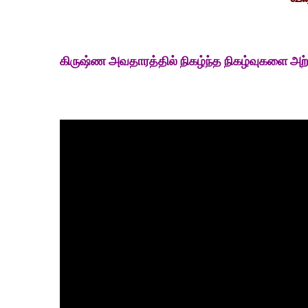
கிருஷ்ண அவதாரத்தில் நிகழ்ந்த நிகழ்வுகளை அற்புத