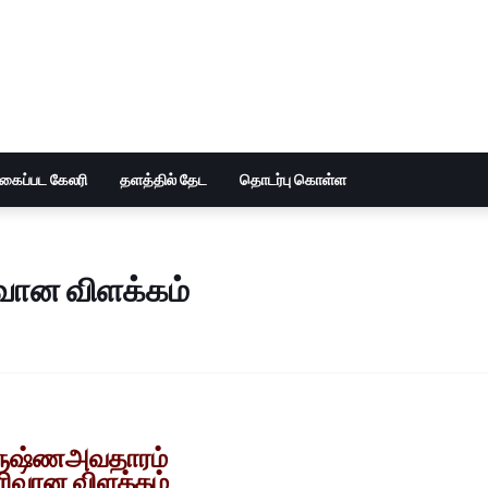
ுகைப்பட கேலரி
தளத்தில் தேட
தொடர்பு கொள்ள
வான விளக்கம்
ருஷ்ணஅவதாரம்
ரிவான விளக்கம்