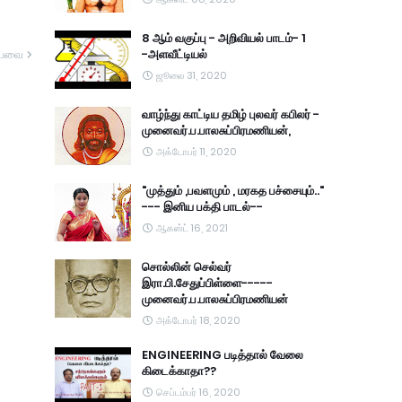
8 ஆம் வகுப்பு - அறிவியல் பாடம்- 1
-அளவீட்டியல்
யவை
ஜூலை 31, 2020
வாழ்ந்து காட்டிய தமிழ் புலவர் கபிலர் -
முனைவர்.ப.பாலசுப்பிரமணியன்,
அக்டோபர் 11, 2020
"முத்தும் ,பவளமும் , மரகத பச்சையும்.."
--- இனிய பக்தி பாடல்--
ஆகஸ்ட் 16, 2021
சொல்லின் செல்வர்
இரா.பி.சேதுப்பிள்ளை-----
முனைவர்.ப.பாலசுப்பிரமணியன்
அக்டோபர் 18, 2020
ENGINEERING படித்தால் வேலை
கிடைக்காதா??
செப்டம்பர் 16, 2020