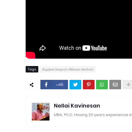
Tags
கிருஷ்ணஅவதாரம் விரிவான விளக்கம்
பகிர்
Nellai Kavinesan
MBA, Ph.D, Having 33 years experience in