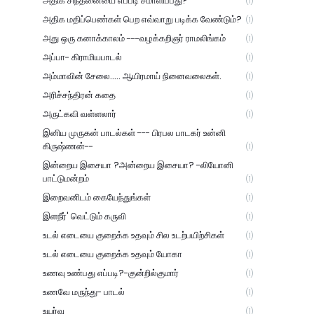
அதிக சிந்தனையை எப்படி சமாளிப்பது?
(1)
அதிக மதிப்பெண்கள் பெற எவ்வாறு படிக்க வேண்டும்?
(1)
அது ஒரு கனாக்காலம் ---வழக்கறிஞர் ராமலிங்கம்
(1)
அப்பா- கிராமியபாடல்
(1)
அம்மாவின் சேலை..... ஆயிரமாய் நினைவலைகள்.
(1)
அரிச்சந்திரன் கதை
(1)
அருட்கவி வள்ளலார்
(1)
இனிய முருகன் பாடல்கள் --- பிரபல பாடகர் உன்னி
கிருஷ்ணன்--
(1)
இன்றைய இசையா ?அன்றைய இசையா? -லியோனி
பாட்டுமன்றம்
(1)
இறைவனிடம் கையேந்துங்கள்
(1)
இளநீர்' வெட்டும் கருவி
(1)
உடல் எடையை குறைக்க உதவும் சில உடற்பயிற்சிகள்
(1)
உடல் எடையை குறைக்க உதவும் யோகா
(1)
உணவு உண்பது எப்படி?-குன்றில்குமார்
(1)
உணவே மருந்து- பாடல்
(1)
உயர்வு
(1)