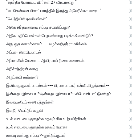
"சுதந்திர போராட்ட வீரர்கள் 27 வீரவரலாறு "
(1)
"வடசென்னை பிளாட்பாரத்தில் இருந்து அமெரிக்கா வரை..."
(1)
"வெற்றியின் ரகசியங்கள்"
(1)
அதிக சிந்தனையை எப்படி சமாளிப்பது?
(1)
அதிக மதிப்பெண்கள் பெற எவ்வாறு படிக்க வேண்டும்?
(1)
அது ஒரு கனாக்காலம் ---வழக்கறிஞர் ராமலிங்கம்
(1)
அப்பா- கிராமியபாடல்
(1)
அம்மாவின் சேலை..... ஆயிரமாய் நினைவலைகள்.
(1)
அரிச்சந்திரன் கதை
(1)
அருட்கவி வள்ளலார்
(1)
இனிய முருகன் பாடல்கள் --- பிரபல பாடகர் உன்னி கிருஷ்ணன்--
(1)
இன்றைய இசையா ?அன்றைய இசையா? -லியோனி பாட்டுமன்றம்
(1)
இறைவனிடம் கையேந்துங்கள்
(1)
இளநீர்' வெட்டும் கருவி
(1)
உடல் எடையை குறைக்க உதவும் சில உடற்பயிற்சிகள்
(1)
உடல் எடையை குறைக்க உதவும் யோகா
(1)
உணவு உண்பது எப்படி?-குன்றில்குமார்
(1)