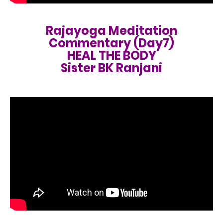
Rajayoga Meditation
Commentary (Day7)
HEAL THE BODY
Sister BK Ranjani