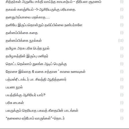
சித்தர்கள் அருளிய சக்தி வாய்ந்த காயகற்பம் - திரிபலா சூரணம்
(1)
தகவல் களஞ்சியம் -1-ஆசிரியருக்கு மரியாதை.
(1)
தனதுஅம்மாவை மறக்காத.....
(1)
தனியே இருப்பதொன்றும் தவிப்பில்லை நண்பர்களே
(1)
தன்னம்பிக்கை கதை
(1)
தன்னம்பிக்கை நூல்கள்
(13)
தமிழக அரசு பரிசு பெற்ற நூல்
(1)
தமிழகத்தின் இரும்பு மனிதர்
(1)
தொட்டதெல்லாம் துலங்க ஆடிப் பெருக்கு
(1)
தோசை இல்லாத 6 வகை சத்தான ' காலை உணவுகள்
(1)
பத்மஸ்ரீ டாக்டர் பா. சிவந்தி ஆதித்தனார்
(1)
பயண நூல்
(1)
பயத்திக்கு ஆசிரியர் யார்?
(1)
பரிசு பைகள்
(1)
பலருக்கும் தெரியாத பகவத் கீதையின் பாடங்கள்
(1)
“தலைமை ஏற்போம் வாருங்கள்”-தொடர்
(1)