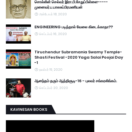
சொல்லின் செல்வர் இரா.பி.சேதுப்பிள்ளை-----
முனைவர்.ப.பாலசுப்பிரமணியன்
அக்டோபர் 18, 2020
ENGINEERING படித்தால் வேலை கிடைக்காதா??
செப்டம்பர் 16, 2020
Tiruchendur Subramania Swamy Temple-
Shasti Festival -2020 Yaga Salai Poojai Day
-1
நவம்பர் 15, 2020
ஆனந்தம் தரும் ஆத்திசூடி-16 - புலவர் சங்கரலிங்கம்.
செப்டம்பர் 20, 2020
KAVINESAN BOOKS