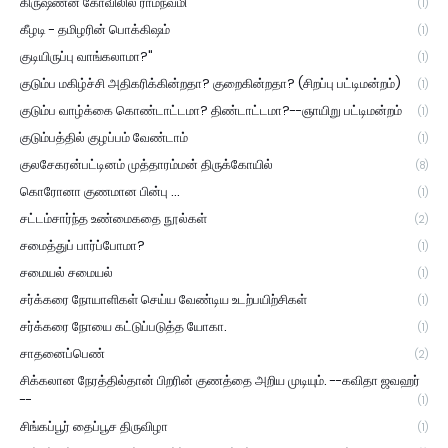
கிருஷ்ணன் கோவிலில் ராமநவமி
(1)
கீழடி - தமிழரின் பொக்கிஷம்
(1)
குடியிருப்பு வாங்கலாமா?"
(1)
குடும்ப மகிழ்ச்சி அதிகரிக்கின்றதா? குறைகின்றதா? (சிறப்பு பட்டிமன்றம்)
(1)
குடும்ப வாழ்க்கை கொண்டாட்டமா? திண்டாட்டமா?--ஞாயிறு பட்டிமன்றம்
(1)
குடும்பத்தில் குழப்பம் வேண்டாம்
(1)
குலசேகரன்பட்டினம் முத்தாரம்மன் திருக்கோயில்
(8)
கொரோனா குணமான பின்பு ...
(1)
சட்டம்சார்ந்த உண்மைகதை நூல்கள்
(2)
சமைத்துப் பார்ப்போமா?
(1)
சமையல் சமையல்
(1)
சர்க்கரை நோயாளிகள் செய்ய வேண்டிய உடற்பயிற்சிகள்
(1)
சர்க்கரை நோயை கட்டுப்படுத்த யோகா.
(1)
சாதனைப்பெண்
(2)
சிக்கலான நேரத்தில்தான் பிறரின் குணத்தை அறிய முடியும். --கவிதா ஜவஹர்
--
(1)
சிங்கப்பூர் தைப்பூச திருவிழா
(1)