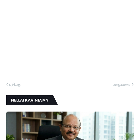
புதியது
பழையவை
NELLAI KAVINESAN