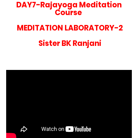
DAY7-Rajayoga Meditation
Course
MEDITATION LABORATORY-2
Sister BK Ranjani