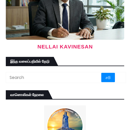
NELLAI KAVINESAN
இந்த வலைப்பதிவில் தேடு
வானொலிகள் நேரலை