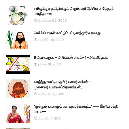
தமிழுக்கும் தமிழர்க்கும் அரும்பணி ஆற்றிய பாவேந்தர்
பாரதிதாசன்
செப்டம்பர் 06, 2020
மெய்ப்பொருள் காட்டும் பட்டினத்தார் வரலாறு.
ஆகஸ்ட் 08, 2020
8 ஆம் வகுப்பு - அறிவியல் பாடம்- 1 -அளவீட்டியல்
ஜூலை 31, 2020
வாழ்ந்து காட்டிய தமிழ் புலவர் கபிலர் -
முனைவர்.ப.பாலசுப்பிரமணியன்,
அக்டோபர் 11, 2020
"முத்தும் ,பவளமும் , மரகத பச்சையும்.." --- இனிய பக்தி
பாடல்--
ஆகஸ்ட் 16, 2021