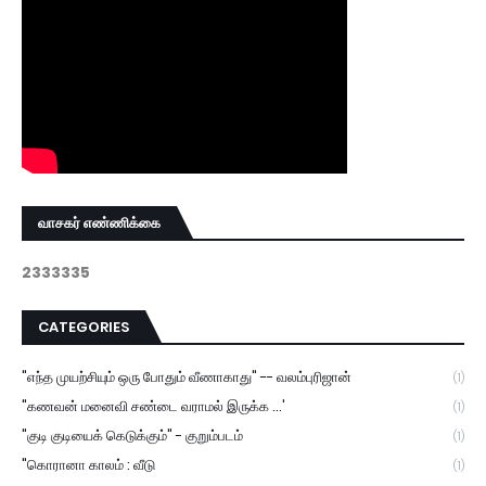
வாசகர் எண்ணிக்கை
2
3
3
3
3
3
5
CATEGORIES
"எந்த முயற்சியும் ஒரு போதும் வீணாகாது" -- வலம்புரிஜான்
(1)
"கணவன் மனைவி சண்டை வராமல் இருக்க ...'
(1)
"குடி குடியைக் கெடுக்கும்" - குறும்படம்
(1)
"கொரானா காலம் : வீடு
(1)