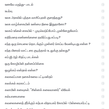
உணவே மருந்து- பாடல்
(1)
உயர்வு
(1)
உலக அளவில் புத்தக வாசிப்புஏன் குறைந்தது?
(1)
உலக வாழ்க்கையின் உண்மை நிலை இதுதானோ?
(1)
உலகம் உங்கள் கையில் - முடிவெடுப்போம்..முன்னேறுவோம்.
(1)
எதிர்மறை எண்ணங்களை தவிர்ப்பது எப்படி?
(1)
எந்த ஒரு செயலை தொடங்கும் முன்னர் செய்ய வேண்டியது என்ன ?
(1)
எந்த மினரல் வாட்டரை குடித்தால் உடலுக்கு நல்லது?
(1)
எம்.ஜி.ஆர் சிறப்பு பாடல்கள்
(1)
ஒரு கோழியின் தன்னம்பிக்கை
(1)
ஒழுக்கம் என்றால் என்ன?
(1)
கலகலப்பான நகைச்சுவை பட்டிமன்றம்
(1)
கலக்கல் கரகாட்டம்
(1)
கலாமின் கனவுகள். "சின்னக் கலைவாணர்" விவேக்
(1)
கல்யாணமாலை
(1)
கவலைகளைத் தீர்க்கும் கற்பக விநாயகர் கோயில் -பிள்ளையார்பட்டி
(1)