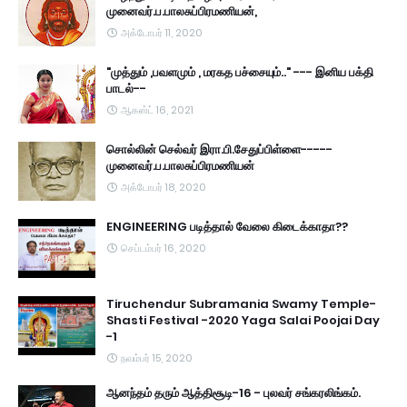
முனைவர்.ப.பாலசுப்பிரமணியன்,
அக்டோபர் 11, 2020
"முத்தும் ,பவளமும் , மரகத பச்சையும்.." --- இனிய பக்தி
பாடல்--
ஆகஸ்ட் 16, 2021
சொல்லின் செல்வர் இரா.பி.சேதுப்பிள்ளை-----
முனைவர்.ப.பாலசுப்பிரமணியன்
அக்டோபர் 18, 2020
ENGINEERING படித்தால் வேலை கிடைக்காதா??
செப்டம்பர் 16, 2020
Tiruchendur Subramania Swamy Temple-
Shasti Festival -2020 Yaga Salai Poojai Day
-1
நவம்பர் 15, 2020
ஆனந்தம் தரும் ஆத்திசூடி-16 - புலவர் சங்கரலிங்கம்.