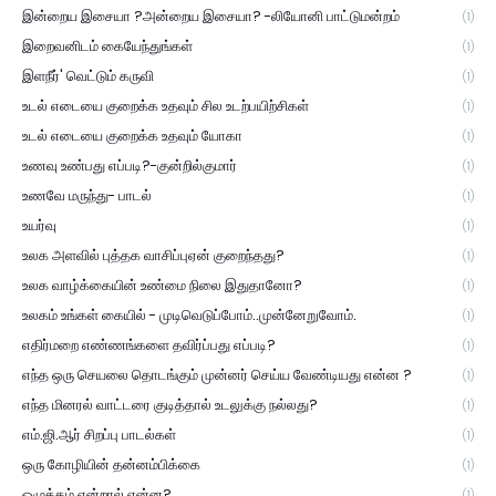
இன்றைய இசையா ?அன்றைய இசையா? -லியோனி பாட்டுமன்றம்
(1)
இறைவனிடம் கையேந்துங்கள்
(1)
இளநீர்' வெட்டும் கருவி
(1)
உடல் எடையை குறைக்க உதவும் சில உடற்பயிற்சிகள்
(1)
உடல் எடையை குறைக்க உதவும் யோகா
(1)
உணவு உண்பது எப்படி?-குன்றில்குமார்
(1)
உணவே மருந்து- பாடல்
(1)
உயர்வு
(1)
உலக அளவில் புத்தக வாசிப்புஏன் குறைந்தது?
(1)
உலக வாழ்க்கையின் உண்மை நிலை இதுதானோ?
(1)
உலகம் உங்கள் கையில் - முடிவெடுப்போம்..முன்னேறுவோம்.
(1)
எதிர்மறை எண்ணங்களை தவிர்ப்பது எப்படி?
(1)
எந்த ஒரு செயலை தொடங்கும் முன்னர் செய்ய வேண்டியது என்ன ?
(1)
எந்த மினரல் வாட்டரை குடித்தால் உடலுக்கு நல்லது?
(1)
எம்.ஜி.ஆர் சிறப்பு பாடல்கள்
(1)
ஒரு கோழியின் தன்னம்பிக்கை
(1)
ஒழுக்கம் என்றால் என்ன?
(1)