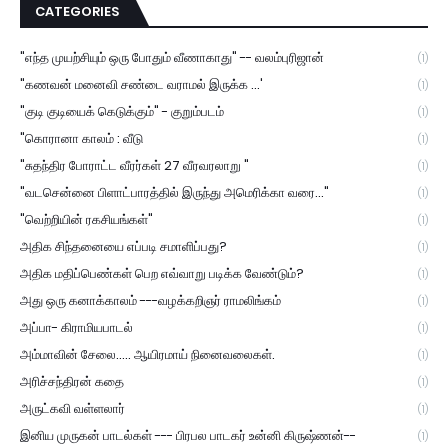
CATEGORIES
"எந்த முயற்சியும் ஒரு போதும் வீணாகாது" -- வலம்புரிஜான்
(1)
"கணவன் மனைவி சண்டை வராமல் இருக்க ...'
(1)
"குடி குடியைக் கெடுக்கும்" - குறும்படம்
(1)
"கொரானா காலம் : வீடு
(1)
"சுதந்திர போராட்ட வீரர்கள் 27 வீரவரலாறு "
(1)
"வடசென்னை பிளாட்பாரத்தில் இருந்து அமெரிக்கா வரை..."
(1)
"வெற்றியின் ரகசியங்கள்"
(1)
அதிக சிந்தனையை எப்படி சமாளிப்பது?
(1)
அதிக மதிப்பெண்கள் பெற எவ்வாறு படிக்க வேண்டும்?
(1)
அது ஒரு கனாக்காலம் ---வழக்கறிஞர் ராமலிங்கம்
(1)
அப்பா- கிராமியபாடல்
(1)
அம்மாவின் சேலை..... ஆயிரமாய் நினைவலைகள்.
(1)
அரிச்சந்திரன் கதை
(1)
அருட்கவி வள்ளலார்
(1)
இனிய முருகன் பாடல்கள் --- பிரபல பாடகர் உன்னி கிருஷ்ணன்--
(1)