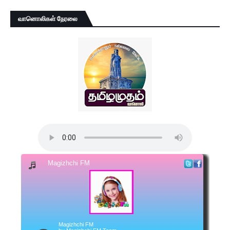
வானொலிகள் நேரலை