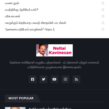
பயண நூல்
(1)
பயத்திக்கு ஆசிரியர் யார்?
(1)
பரிசு பைகள்
(1)
பலருக்கும் தெரியாத பகவத் கீதையின் பாடங்கள்
(1)
“தலைமை ஏற்போம் வாருங்கள்”-தொடர்
(1)
நெல்லை கவிநேசன் எழுதிய புத்தகங்கள் , கட்டுரைகள் மற்றும் மாணவர்
பயிற்சிக்கான முழுமையான இணையதளம்.
MOST POPULAR