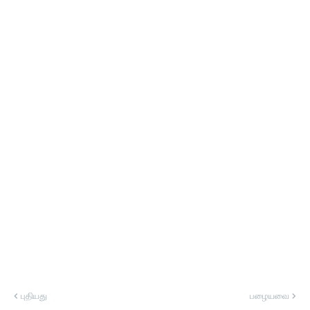
புதியது
பழையவை