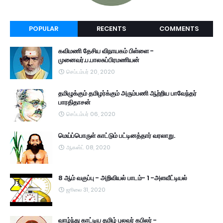
POPULAR
RECENTS
COMMENTS
கவிமணி தேசிய விநாயகம் பிள்ளை -
முனைவர்.ப.பாலசுப்பிரமணியன்
செப்டம்பர் 20, 2020
தமிழுக்கும் தமிழர்க்கும் அரும்பணி ஆற்றிய பாவேந்தர்
பாரதிதாசன்
செப்டம்பர் 06, 2020
மெய்ப்பொருள் காட்டும் பட்டினத்தார் வரலாறு.
ஆகஸ்ட் 08, 2020
8 ஆம் வகுப்பு - அறிவியல் பாடம்- 1 -அளவீட்டியல்
ஜூலை 31, 2020
வாழ்ந்து காட்டிய தமிழ் புலவர் கபிலர் -