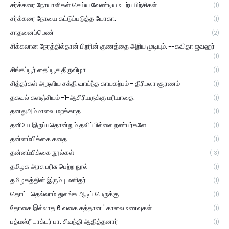
சர்க்கரை நோயாளிகள் செய்ய வேண்டிய உடற்பயிற்சிகள்
(1)
சர்க்கரை நோயை கட்டுப்படுத்த யோகா.
(1)
சாதனைப்பெண்
(2)
சிக்கலான நேரத்தில்தான் பிறரின் குணத்தை அறிய முடியும். --கவிதா ஜவஹர்
--
(1)
சிங்கப்பூர் தைப்பூச திருவிழா
(1)
சித்தர்கள் அருளிய சக்தி வாய்ந்த காயகற்பம் - திரிபலா சூரணம்
(1)
தகவல் களஞ்சியம் -1-ஆசிரியருக்கு மரியாதை.
(1)
தனதுஅம்மாவை மறக்காத.....
(1)
தனியே இருப்பதொன்றும் தவிப்பில்லை நண்பர்களே
(1)
தன்னம்பிக்கை கதை
(1)
தன்னம்பிக்கை நூல்கள்
(13)
தமிழக அரசு பரிசு பெற்ற நூல்
(1)
தமிழகத்தின் இரும்பு மனிதர்
(1)
தொட்டதெல்லாம் துலங்க ஆடிப் பெருக்கு
(1)
தோசை இல்லாத 6 வகை சத்தான ' காலை உணவுகள்
(1)
பத்மஸ்ரீ டாக்டர் பா. சிவந்தி ஆதித்தனார்
(1)