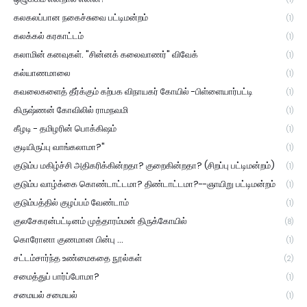
கலகலப்பான நகைச்சுவை பட்டிமன்றம்
(1)
கலக்கல் கரகாட்டம்
(1)
கலாமின் கனவுகள். "சின்னக் கலைவாணர்" விவேக்
(1)
கல்யாணமாலை
(1)
கவலைகளைத் தீர்க்கும் கற்பக விநாயகர் கோயில் -பிள்ளையார்பட்டி
(1)
கிருஷ்ணன் கோவிலில் ராமநவமி
(1)
கீழடி - தமிழரின் பொக்கிஷம்
(1)
குடியிருப்பு வாங்கலாமா?"
(1)
குடும்ப மகிழ்ச்சி அதிகரிக்கின்றதா? குறைகின்றதா? (சிறப்பு பட்டிமன்றம்)
(1)
குடும்ப வாழ்க்கை கொண்டாட்டமா? திண்டாட்டமா?--ஞாயிறு பட்டிமன்றம்
(1)
குடும்பத்தில் குழப்பம் வேண்டாம்
(1)
குலசேகரன்பட்டினம் முத்தாரம்மன் திருக்கோயில்
(8)
கொரோனா குணமான பின்பு ...
(1)
சட்டம்சார்ந்த உண்மைகதை நூல்கள்
(2)
சமைத்துப் பார்ப்போமா?
(1)
சமையல் சமையல்
(1)