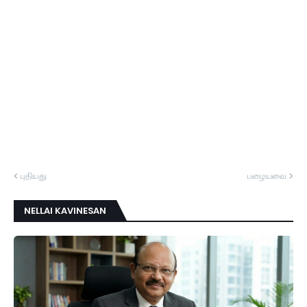
புதியது
பழையவை
NELLAI KAVINESAN