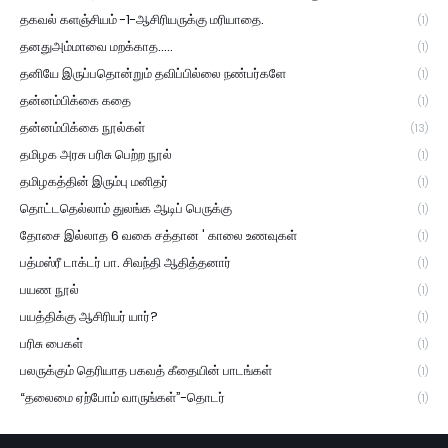
தகவல் களஞ்சியம் -1-ஆசிரியருக்கு மரியாதை.
(1)
தனதுஅம்மாவை மறக்காத.....
(1)
தனியே இருப்பதொன்றும் தவிப்பில்லை நண்பர்களே
(1)
தன்னம்பிக்கை கதை
(1)
தன்னம்பிக்கை நூல்கள்
(13)
தமிழக அரசு பரிசு பெற்ற நூல்
(1)
தமிழகத்தின் இரும்பு மனிதர்
(1)
தொட்டதெல்லாம் துலங்க ஆடிப் பெருக்கு
(1)
தோசை இல்லாத 6 வகை சத்தான ' காலை உணவுகள்
(1)
பத்மஸ்ரீ டாக்டர் பா. சிவந்தி ஆதித்தனார்
(1)
பயண நூல்
(1)
பயத்திக்கு ஆசிரியர் யார்?
(1)
பரிசு பைகள்
(1)
பலருக்கும் தெரியாத பகவத் கீதையின் பாடங்கள்
(1)
“தலைமை ஏற்போம் வாருங்கள்”-தொடர்
(1)