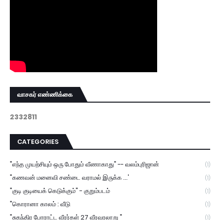
வாசகர் எண்ணிக்கை
2
3
3
2
8
1
1
CATEGORIES
"எந்த முயற்சியும் ஒரு போதும் வீணாகாது" -- வலம்புரிஜான்
(1)
"கணவன் மனைவி சண்டை வராமல் இருக்க ...'
(1)
"குடி குடியைக் கெடுக்கும்" - குறும்படம்
(1)
"கொரானா காலம் : வீடு
(1)
"சுதந்திர போராட்ட வீரர்கள் 27 வீரவரலாறு "
(1)