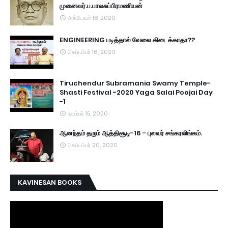
முனைவர்.ப.பாலசுப்பிரமணியன்
அக்டோபர் 18, 2020
ENGINEERING படித்தால் வேலை கிடைக்காதா??
செப்டம்பர் 16, 2020
Tiruchendur Subramania Swamy Temple-
Shasti Festival -2020 Yaga Salai Poojai Day
-1
நவம்பர் 15, 2020
ஆனந்தம் தரும் ஆத்திசூடி-16 - புலவர் சங்கரலிங்கம்.
செப்டம்பர் 20, 2020
KAVINESAN BOOKS