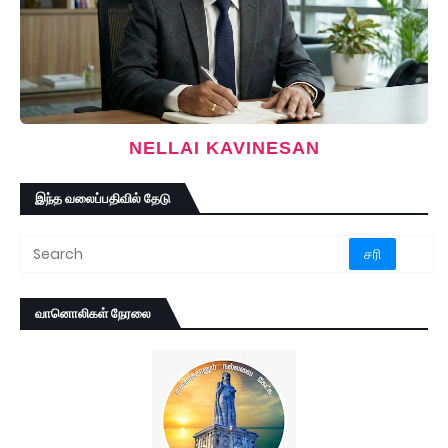
NELLAI KAVINESAN
இந்த வலைப்பதிவில் தேடு
வானொலிகள் நேரலை