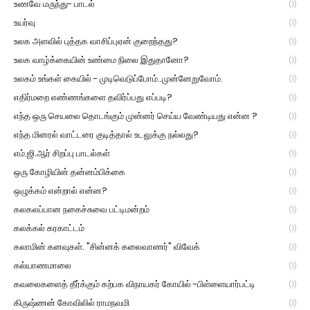
உணவே மருந்து- பாடல்
(1)
உயர்வு
(1)
உலக அளவில் புத்தக வாசிப்புஏன் குறைந்தது?
(1)
உலக வாழ்க்கையின் உண்மை நிலை இதுதானோ?
(1)
உலகம் உங்கள் கையில் - முடிவெடுப்போம்..முன்னேறுவோம்.
(1)
எதிர்மறை எண்ணங்களை தவிர்ப்பது எப்படி?
(1)
எந்த ஒரு செயலை தொடங்கும் முன்னர் செய்ய வேண்டியது என்ன ?
(1)
எந்த மினரல் வாட்டரை குடித்தால் உடலுக்கு நல்லது?
(1)
எம்.ஜி.ஆர் சிறப்பு பாடல்கள்
(1)
ஒரு கோழியின் தன்னம்பிக்கை
(1)
ஒழுக்கம் என்றால் என்ன?
(1)
கலகலப்பான நகைச்சுவை பட்டிமன்றம்
(1)
கலக்கல் கரகாட்டம்
(1)
கலாமின் கனவுகள். "சின்னக் கலைவாணர்" விவேக்
(1)
கல்யாணமாலை
(1)
கவலைகளைத் தீர்க்கும் கற்பக விநாயகர் கோயில் -பிள்ளையார்பட்டி
(1)
கிருஷ்ணன் கோவிலில் ராமநவமி
(1)