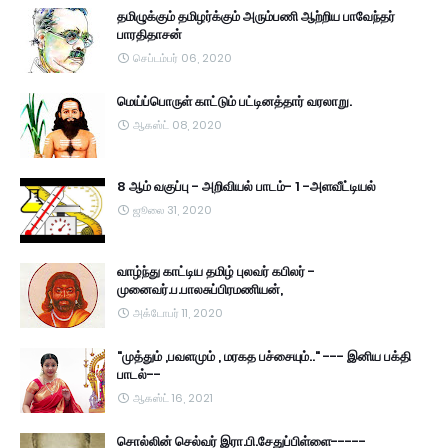
தமிழுக்கும் தமிழர்க்கும் அரும்பணி ஆற்றிய பாவேந்தர்
பாரதிதாசன்
செப்டம்பர் 06, 2020
மெய்ப்பொருள் காட்டும் பட்டினத்தார் வரலாறு.
ஆகஸ்ட் 08, 2020
8 ஆம் வகுப்பு - அறிவியல் பாடம்- 1 -அளவீட்டியல்
ஜூலை 31, 2020
வாழ்ந்து காட்டிய தமிழ் புலவர் கபிலர் -
முனைவர்.ப.பாலசுப்பிரமணியன்,
அக்டோபர் 11, 2020
"முத்தும் ,பவளமும் , மரகத பச்சையும்.." --- இனிய பக்தி
பாடல்--
ஆகஸ்ட் 16, 2021
சொல்லின் செல்வர் இரா.பி.சேதுப்பிள்ளை-----