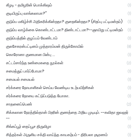
கீழடி - தமிழரின் பொக்கிஷம்
(1)
குடியிருப்பு வாங்கலாமா?"
(1)
குடும்ப மகிழ்ச்சி அதிகரிக்கின்றதா? குறைகின்றதா? (சிறப்பு பட்டிமன்றம்)
(1)
குடும்ப வாழ்க்கை கொண்டாட்டமா? திண்டாட்டமா?--ஞாயிறு பட்டிமன்றம்
(1)
குடும்பத்தில் குழப்பம் வேண்டாம்
(1)
குலசேகரன்பட்டினம் முத்தாரம்மன் திருக்கோயில்
(8)
கொரோனா குணமான பின்பு ...
(1)
சட்டம்சார்ந்த உண்மைகதை நூல்கள்
(2)
சமைத்துப் பார்ப்போமா?
(1)
சமையல் சமையல்
(1)
சர்க்கரை நோயாளிகள் செய்ய வேண்டிய உடற்பயிற்சிகள்
(1)
சர்க்கரை நோயை கட்டுப்படுத்த யோகா.
(1)
சாதனைப்பெண்
(2)
சிக்கலான நேரத்தில்தான் பிறரின் குணத்தை அறிய முடியும். --கவிதா ஜவஹர்
--
(1)
சிங்கப்பூர் தைப்பூச திருவிழா
(1)
சித்தர்கள் அருளிய சக்தி வாய்ந்த காயகற்பம் - திரிபலா சூரணம்
(1)