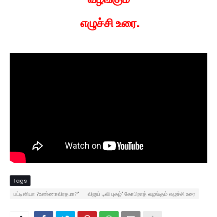
எழுச்சி உரை.
Tags
பட்டினியா ?உண்ணாவிரதமா?" ---விஜய் டிவி புகழ்" கோபிநாத் வழங்கும் எழுச்சி உரை