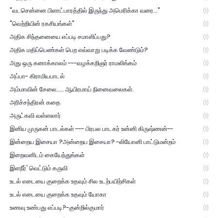
"வடசென்னை பிளாட்பாரத்தில் இருந்து அமெரிக்கா வரை..."
(1)
"வெற்றியின் ரகசியங்கள்"
(1)
அதிக சிந்தனையை எப்படி சமாளிப்பது?
(1)
அதிக மதிப்பெண்கள் பெற எவ்வாறு படிக்க வேண்டும்?
(1)
அது ஒரு கனாக்காலம் ---வழக்கறிஞர் ராமலிங்கம்
(1)
அப்பா- கிராமியபாடல்
(1)
அம்மாவின் சேலை..... ஆயிரமாய் நினைவலைகள்.
(1)
அரிச்சந்திரன் கதை
(1)
அருட்கவி வள்ளலார்
(1)
இனிய முருகன் பாடல்கள் --- பிரபல பாடகர் உன்னி கிருஷ்ணன்--
(1)
இன்றைய இசையா ?அன்றைய இசையா? -லியோனி பாட்டுமன்றம்
(1)
இறைவனிடம் கையேந்துங்கள்
(1)
இளநீர்' வெட்டும் கருவி
(1)
உடல் எடையை குறைக்க உதவும் சில உடற்பயிற்சிகள்
(1)
உடல் எடையை குறைக்க உதவும் யோகா
(1)
உணவு உண்பது எப்படி?-குன்றில்குமார்
(1)