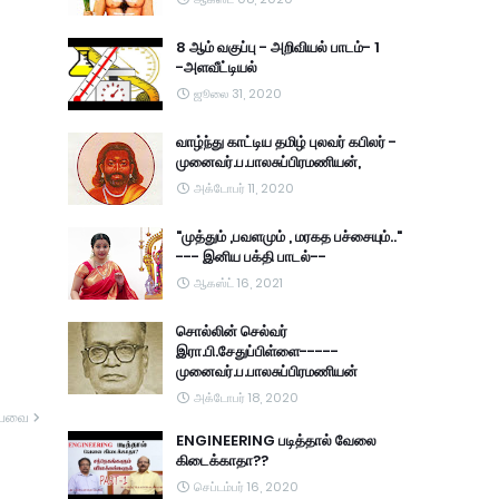
8 ஆம் வகுப்பு - அறிவியல் பாடம்- 1
-அளவீட்டியல்
ஜூலை 31, 2020
வாழ்ந்து காட்டிய தமிழ் புலவர் கபிலர் -
முனைவர்.ப.பாலசுப்பிரமணியன்,
அக்டோபர் 11, 2020
"முத்தும் ,பவளமும் , மரகத பச்சையும்.."
--- இனிய பக்தி பாடல்--
ஆகஸ்ட் 16, 2021
சொல்லின் செல்வர்
இரா.பி.சேதுப்பிள்ளை-----
முனைவர்.ப.பாலசுப்பிரமணியன்
அக்டோபர் 18, 2020
யவை
ENGINEERING படித்தால் வேலை
கிடைக்காதா??
செப்டம்பர் 16, 2020