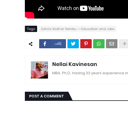
Tags
Zoho's Sridhar Vembu ---Education and Jobs
பகிர்
Nellai Kavinesan
MBA, Ph.D, Having 33 years experience in
POST A COMMENT