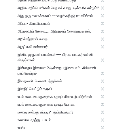
அதிக சிந்தனையை எப்படி சமாளிப்பது?
(1)
அதிக மதிப்பெண்கள் பெற எவ்வாறு படிக்க வேண்டும்?
(1)
அது ஒரு கனாக்காலம் ---வழக்கறிஞர் ராமலிங்கம்
(1)
அப்பா- கிராமியபாடல்
(1)
அம்மாவின் சேலை..... ஆயிரமாய் நினைவலைகள்.
(1)
அரிச்சந்திரன் கதை
(1)
அருட்கவி வள்ளலார்
(1)
இனிய முருகன் பாடல்கள் --- பிரபல பாடகர் உன்னி
கிருஷ்ணன்--
(1)
இன்றைய இசையா ?அன்றைய இசையா? -லியோனி
பாட்டுமன்றம்
(1)
இறைவனிடம் கையேந்துங்கள்
(1)
இளநீர்' வெட்டும் கருவி
(1)
உடல் எடையை குறைக்க உதவும் சில உடற்பயிற்சிகள்
(1)
உடல் எடையை குறைக்க உதவும் யோகா
(1)
உணவு உண்பது எப்படி?-குன்றில்குமார்
(1)
உணவே மருந்து- பாடல்
(1)
உயர்வு
(1)