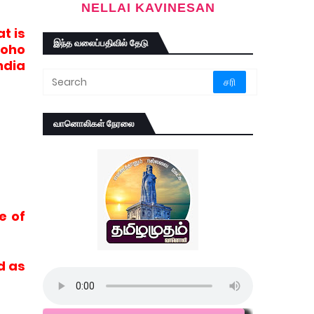
NELLAI KAVINESAN
t is
இந்த வலைப்பதிவில் தேடு
Zoho
ndia
வானொலிகள் நேரலை
e of
d as