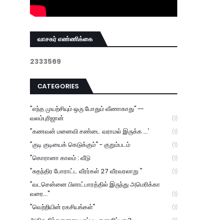
வாசகர் எண்ணிக்கை
2
3
3
3
5
6
9
CATEGORIES
"எந்த முயற்சியும் ஒரு போதும் வீணாகாது" --
வலம்புரிஜான்
(1)
"கணவன் மனைவி சண்டை வராமல் இருக்க ...'
(1)
"குடி குடியைக் கெடுக்கும்" - குறும்படம்
(1)
"கொரானா காலம் : வீடு
(1)
"சுதந்திர போராட்ட வீரர்கள் 27 வீரவரலாறு "
(1)
"வடசென்னை பிளாட்பாரத்தில் இருந்து அமெரிக்கா
வரை..."
(1)
"வெற்றியின் ரகசியங்கள்"
(1)