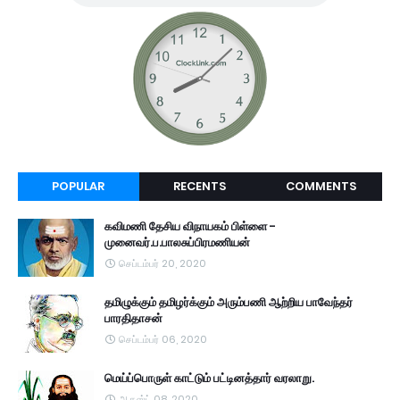
POPULAR
RECENTS
COMMENTS
கவிமணி தேசிய விநாயகம் பிள்ளை -
முனைவர்.ப.பாலசுப்பிரமணியன்
செப்டம்பர் 20, 2020
தமிழுக்கும் தமிழர்க்கும் அரும்பணி ஆற்றிய பாவேந்தர்
பாரதிதாசன்
செப்டம்பர் 06, 2020
மெய்ப்பொருள் காட்டும் பட்டினத்தார் வரலாறு.
ஆகஸ்ட் 08, 2020