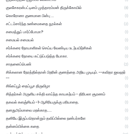
குலசேகரன்பட்டினம் முத்தாரம்மன் திருக்கோயில்
(8)
கொரோனா குணமான பின்பு ...
(1)
சட்டம்சார்ந்த உண்மைகதை நூல்கள்
(2)
சமைத்துப் பார்ப்போமா?
(1)
சமையல் சமையல்
(1)
சர்க்கரை நோயாளிகள் செய்ய வேண்டிய உடற்பயிற்சிகள்
(1)
சர்க்கரை நோயை கட்டுப்படுத்த யோகா.
(1)
சாதனைப்பெண்
(2)
சிக்கலான நேரத்தில்தான் பிறரின் குணத்தை அறிய முடியும். --கவிதா ஜவஹர்
--
(1)
சிங்கப்பூர் தைப்பூச திருவிழா
(1)
சித்தர்கள் அருளிய சக்தி வாய்ந்த காயகற்பம் - திரிபலா சூரணம்
(1)
தகவல் களஞ்சியம் -1-ஆசிரியருக்கு மரியாதை.
(1)
தனதுஅம்மாவை மறக்காத.....
(1)
தனியே இருப்பதொன்றும் தவிப்பில்லை நண்பர்களே
(1)
தன்னம்பிக்கை கதை
(1)