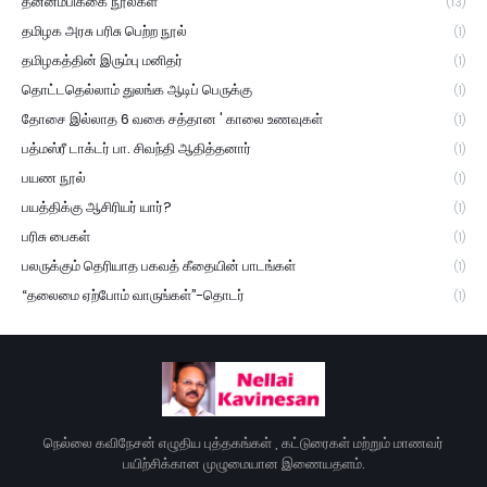
தன்னம்பிக்கை நூல்கள்
(13)
தமிழக அரசு பரிசு பெற்ற நூல்
(1)
தமிழகத்தின் இரும்பு மனிதர்
(1)
தொட்டதெல்லாம் துலங்க ஆடிப் பெருக்கு
(1)
தோசை இல்லாத 6 வகை சத்தான ' காலை உணவுகள்
(1)
பத்மஸ்ரீ டாக்டர் பா. சிவந்தி ஆதித்தனார்
(1)
பயண நூல்
(1)
பயத்திக்கு ஆசிரியர் யார்?
(1)
பரிசு பைகள்
(1)
பலருக்கும் தெரியாத பகவத் கீதையின் பாடங்கள்
(1)
“தலைமை ஏற்போம் வாருங்கள்”-தொடர்
(1)
நெல்லை கவிநேசன் எழுதிய புத்தகங்கள் , கட்டுரைகள் மற்றும் மாணவர்
பயிற்சிக்கான முழுமையான இணையதளம்.