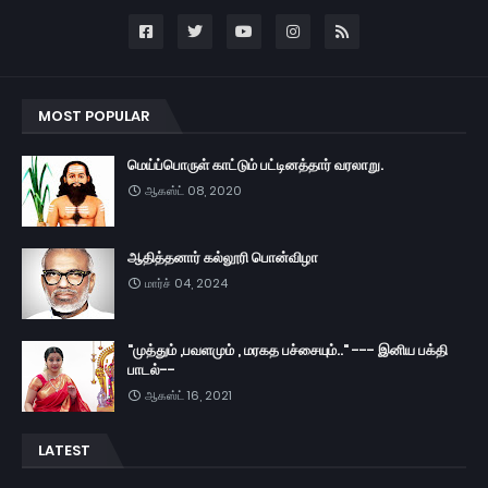
MOST POPULAR
மெய்ப்பொருள் காட்டும் பட்டினத்தார் வரலாறு.
ஆகஸ்ட் 08, 2020
ஆதித்தனார் கல்லூரி பொன்விழா
மார்ச் 04, 2024
"முத்தும் ,பவளமும் , மரகத பச்சையும்.." --- இனிய பக்தி
பாடல்--
ஆகஸ்ட் 16, 2021
LATEST