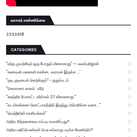
வாசகர் எண்ணிக்கை
2
3
3
2
9
1
8
CATEGORIES
"எந்த முயற்சியும் ஒரு போதும் வீணாகாது" -- வலம்புரிஜான்
(1)
"கணவன் மனைவி சண்டை வராமல் இருக்க ...'
(1)
"குடி குடியைக் கெடுக்கும்" - குறும்படம்
(1)
"கொரானா காலம் : வீடு
(1)
"சுதந்திர போராட்ட வீரர்கள் 27 வீரவரலாறு "
(1)
"வடசென்னை பிளாட்பாரத்தில் இருந்து அமெரிக்கா வரை..."
(1)
"வெற்றியின் ரகசியங்கள்"
(1)
அதிக சிந்தனையை எப்படி சமாளிப்பது?
(1)
அதிக மதிப்பெண்கள் பெற எவ்வாறு படிக்க வேண்டும்?
(1)