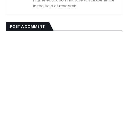
Higher education institute vast experience
in the field of research
POST A COMMENT