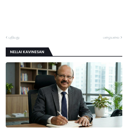
புதியது
பழையவை
NELLAI KAVINESAN