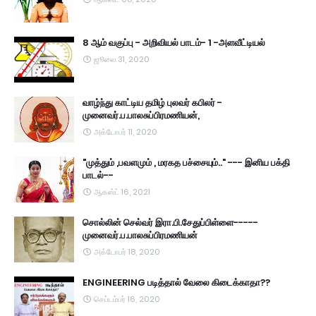
8 ஆம் வகுப்பு - அறிவியல் பாடம்- 1 -அளவீட்டியல்
ஜூலை 31, 2020
வாழ்ந்து காட்டிய தமிழ் புலவர் கபிலர் -
முனைவர்.ப.பாலசுப்பிரமணியன்,
அக்டோபர் 11, 2020
"முத்தும் ,பவளமும் , மரகத பச்சையும்.." --- இனிய பக்தி
பாடல்--
ஆகஸ்ட் 16, 2021
சொல்லின் செல்வர் இரா.பி.சேதுப்பிள்ளை-----
முனைவர்.ப.பாலசுப்பிரமணியன்
அக்டோபர் 18, 2020
ENGINEERING படித்தால் வேலை கிடைக்காதா??
செப்டம்பர் 16, 2020