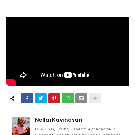
Nellai Kavinesan
MBA, Ph.D, Having 33 years experience in