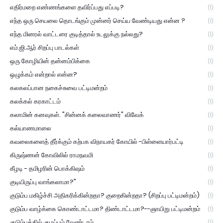
எதிர்மறை எண்ணங்களை தவிர்ப்பது எப்படி?
(1)
எந்த ஒரு செயலை தொடங்கும் முன்னர் செய்ய வேண்டியது என்ன ?
(1)
எந்த மினரல் வாட்டரை குடித்தால் உடலுக்கு நல்லது?
(1)
எம்.ஜி.ஆர் சிறப்பு பாடல்கள்
(1)
ஒரு கோழியின் தன்னம்பிக்கை
(1)
ஒழுக்கம் என்றால் என்ன?
(1)
கலகலப்பான நகைச்சுவை பட்டிமன்றம்
(1)
கலக்கல் கரகாட்டம்
(1)
கலாமின் கனவுகள். "சின்னக் கலைவாணர்" விவேக்
(1)
கல்யாணமாலை
(1)
கவலைகளைத் தீர்க்கும் கற்பக விநாயகர் கோயில் -பிள்ளையார்பட்டி
(1)
கிருஷ்ணன் கோவிலில் ராமநவமி
(1)
கீழடி - தமிழரின் பொக்கிஷம்
(1)
குடியிருப்பு வாங்கலாமா?"
(1)
குடும்ப மகிழ்ச்சி அதிகரிக்கின்றதா? குறைகின்றதா? (சிறப்பு பட்டிமன்றம்)
(1)
குடும்ப வாழ்க்கை கொண்டாட்டமா? திண்டாட்டமா?--ஞாயிறு பட்டிமன்றம்
(1)
குடும்பத்தில் குழப்பம் வேண்டாம்
(1)