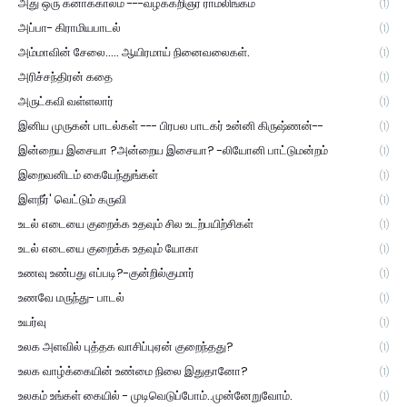
அது ஒரு கனாக்காலம் ---வழக்கறிஞர் ராமலிங்கம்
(1)
அப்பா- கிராமியபாடல்
(1)
அம்மாவின் சேலை..... ஆயிரமாய் நினைவலைகள்.
(1)
அரிச்சந்திரன் கதை
(1)
அருட்கவி வள்ளலார்
(1)
இனிய முருகன் பாடல்கள் --- பிரபல பாடகர் உன்னி கிருஷ்ணன்--
(1)
இன்றைய இசையா ?அன்றைய இசையா? -லியோனி பாட்டுமன்றம்
(1)
இறைவனிடம் கையேந்துங்கள்
(1)
இளநீர்' வெட்டும் கருவி
(1)
உடல் எடையை குறைக்க உதவும் சில உடற்பயிற்சிகள்
(1)
உடல் எடையை குறைக்க உதவும் யோகா
(1)
உணவு உண்பது எப்படி?-குன்றில்குமார்
(1)
உணவே மருந்து- பாடல்
(1)
உயர்வு
(1)
உலக அளவில் புத்தக வாசிப்புஏன் குறைந்தது?
(1)
உலக வாழ்க்கையின் உண்மை நிலை இதுதானோ?
(1)
உலகம் உங்கள் கையில் - முடிவெடுப்போம்..முன்னேறுவோம்.
(1)