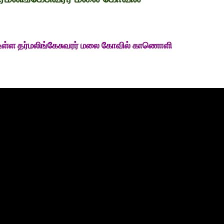
் உள்ள தர்மலிங்கேசுவரர் மலை கோவில் காணொளி