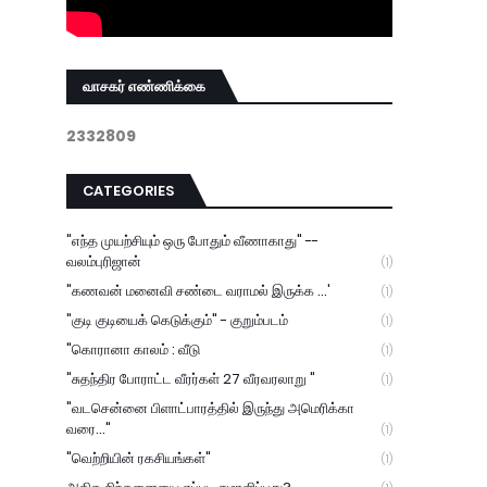
வாசகர் எண்ணிக்கை
2
3
3
2
8
0
9
CATEGORIES
"எந்த முயற்சியும் ஒரு போதும் வீணாகாது" --
வலம்புரிஜான்
(1)
"கணவன் மனைவி சண்டை வராமல் இருக்க ...'
(1)
"குடி குடியைக் கெடுக்கும்" - குறும்படம்
(1)
"கொரானா காலம் : வீடு
(1)
"சுதந்திர போராட்ட வீரர்கள் 27 வீரவரலாறு "
(1)
"வடசென்னை பிளாட்பாரத்தில் இருந்து அமெரிக்கா
வரை..."
(1)
"வெற்றியின் ரகசியங்கள்"
(1)