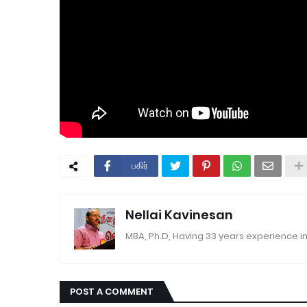
பகிர்
Nellai Kavinesan
MBA, Ph.D, Having 33 years experience in
POST A COMMENT