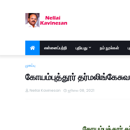
என்னைப்பற்றி
புதியது
நம் நூல்கள்
ப
முகப்பு
கோயம்புத்தூர் தர்மலிங்கேசு
Nellai Kavinesan
ஜூலை 08, 2021
கோயம்புத்தூர் 