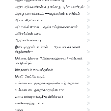
அதிக சிந்தனையை எப்படி சமாளிப்பது?
(1)
அதிக மதிப்பெண்கள் பெற எவ்வாறு படிக்க வேண்டும்?
(1)
அது ஒரு கனாக்காலம் ---வழக்கறிஞர் ராமலிங்கம்
(1)
அப்பா- கிராமியபாடல்
(1)
அம்மாவின் சேலை..... ஆயிரமாய் நினைவலைகள்.
(1)
அரிச்சந்திரன் கதை
(1)
அருட்கவி வள்ளலார்
(1)
இனிய முருகன் பாடல்கள் --- பிரபல பாடகர் உன்னி
கிருஷ்ணன்--
(1)
இன்றைய இசையா ?அன்றைய இசையா? -லியோனி
பாட்டுமன்றம்
(1)
இறைவனிடம் கையேந்துங்கள்
(1)
இளநீர்' வெட்டும் கருவி
(1)
உடல் எடையை குறைக்க உதவும் சில உடற்பயிற்சிகள்
(1)
உடல் எடையை குறைக்க உதவும் யோகா
(1)
உணவு உண்பது எப்படி?-குன்றில்குமார்
(1)
உணவே மருந்து- பாடல்
(1)
உயர்வு
(1)