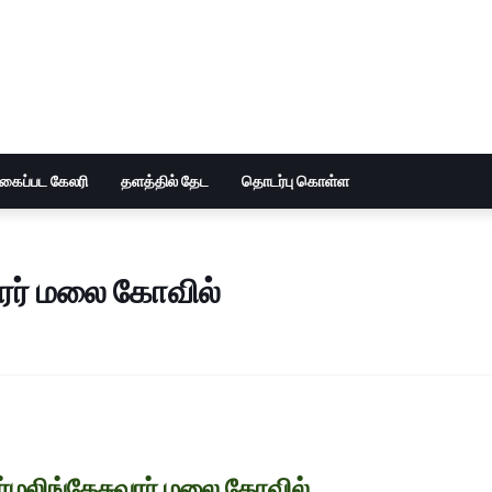
ுகைப்பட கேலரி
தளத்தில் தேட
தொடர்பு கொள்ள
வரர் மலை கோவில்
தர்மலிங்கேசுவரர் மலை கோவில்