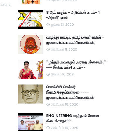
யவை
8 ஆம் வகுப்பு - அறிவியல் பாடம்- 1
-அளவீட்டியல்
ஜூலை 31, 2020
வாழ்ந்து காட்டிய தமிழ் புலவர் கபிலர் -
முனைவர்.ப.பாலசுப்பிரமணியன்,
அக்டோபர் 11, 2020
"முத்தும் ,பவளமும் , மரகத பச்சையும்.."
--- இனிய பக்தி பாடல்--
ஆகஸ்ட் 16, 2021
சொல்லின் செல்வர்
இரா.பி.சேதுப்பிள்ளை-----
முனைவர்.ப.பாலசுப்பிரமணியன்
அக்டோபர் 18, 2020
ENGINEERING படித்தால் வேலை
கிடைக்காதா??
செப்டம்பர் 16, 2020