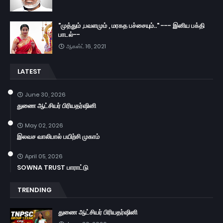
"முத்தும் ,பவளமும் , மரகத பச்சையும்.." --- இனிய பக்தி
பாடல்--
ஆகஸ்ட் 16, 2021
LATEST
June 30, 2026
துணை ஆட்சியர் பிரியதர்ஷினி
May 02, 2026
இலவச வாலிபால் பயிற்சி முகாம்
April 05, 2026
SOWNA TRUST பாராட்டு
TRENDING
துணை ஆட்சியர் பிரியதர்ஷினி