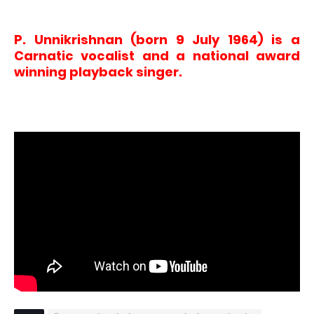
P. Unnikrishnan (born 9 July 1964) is a
Carnatic vocalist and a national award
winning playback singer.