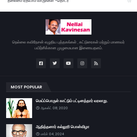
“தலைமை ஏற்போம் வாருங்கள்”-தொடர்
(1)
நெல்லை கவிநேசன் எழுதிய புத்தகங்கள் , கட்டுரைகள் மற்றும் மாணவர்
பயிற்சிக்கான முழுமையான இணையதளம்.
MOST POPULAR
மெய்ப்பொருள் காட்டும் பட்டினத்தார் வரலாறு.
ஆகஸ்ட் 08, 2020
ஆதித்தனார் கல்லூரி பொன்விழா
மார்ச் 04, 2024