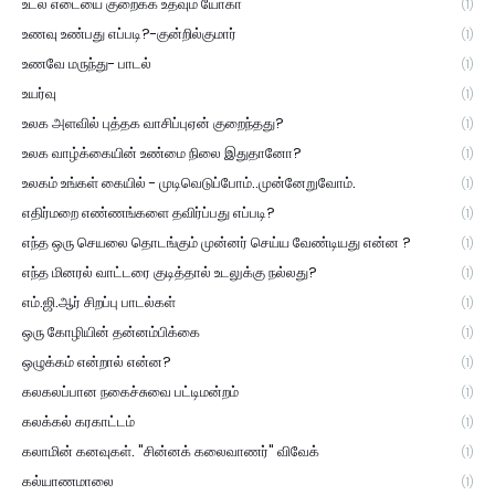
உடல் எடையை குறைக்க உதவும் யோகா
(1)
உணவு உண்பது எப்படி?-குன்றில்குமார்
(1)
உணவே மருந்து- பாடல்
(1)
உயர்வு
(1)
உலக அளவில் புத்தக வாசிப்புஏன் குறைந்தது?
(1)
உலக வாழ்க்கையின் உண்மை நிலை இதுதானோ?
(1)
உலகம் உங்கள் கையில் - முடிவெடுப்போம்..முன்னேறுவோம்.
(1)
எதிர்மறை எண்ணங்களை தவிர்ப்பது எப்படி?
(1)
எந்த ஒரு செயலை தொடங்கும் முன்னர் செய்ய வேண்டியது என்ன ?
(1)
எந்த மினரல் வாட்டரை குடித்தால் உடலுக்கு நல்லது?
(1)
எம்.ஜி.ஆர் சிறப்பு பாடல்கள்
(1)
ஒரு கோழியின் தன்னம்பிக்கை
(1)
ஒழுக்கம் என்றால் என்ன?
(1)
கலகலப்பான நகைச்சுவை பட்டிமன்றம்
(1)
கலக்கல் கரகாட்டம்
(1)
கலாமின் கனவுகள். "சின்னக் கலைவாணர்" விவேக்
(1)
கல்யாணமாலை
(1)