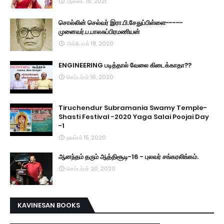
ஆகஸ்ட் 16, 2021
சொல்லின் செல்வர் இரா.பி.சேதுப்பிள்ளை-----
முனைவர்.ப.பாலசுப்பிரமணியன்
அக்டோபர் 18, 2020
ENGINEERING படித்தால் வேலை கிடைக்காதா??
செப்டம்பர் 16, 2020
Tiruchendur Subramania Swamy Temple-
Shasti Festival -2020 Yaga Salai Poojai Day
-1
நவம்பர் 15, 2020
ஆனந்தம் தரும் ஆத்திசூடி-16 - புலவர் சங்கரலிங்கம்.
செப்டம்பர் 20, 2020
KAVINESAN BOOKS