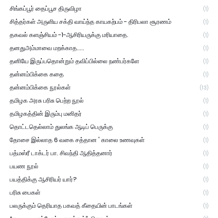
சிங்கப்பூர் தைப்பூச திருவிழா
(1)
சித்தர்கள் அருளிய சக்தி வாய்ந்த காயகற்பம் - திரிபலா சூரணம்
(1)
தகவல் களஞ்சியம் -1-ஆசிரியருக்கு மரியாதை.
(1)
தனதுஅம்மாவை மறக்காத.....
(1)
தனியே இருப்பதொன்றும் தவிப்பில்லை நண்பர்களே
(1)
தன்னம்பிக்கை கதை
(1)
தன்னம்பிக்கை நூல்கள்
(13)
தமிழக அரசு பரிசு பெற்ற நூல்
(1)
தமிழகத்தின் இரும்பு மனிதர்
(1)
தொட்டதெல்லாம் துலங்க ஆடிப் பெருக்கு
(1)
தோசை இல்லாத 6 வகை சத்தான ' காலை உணவுகள்
(1)
பத்மஸ்ரீ டாக்டர் பா. சிவந்தி ஆதித்தனார்
(1)
பயண நூல்
(1)
பயத்திக்கு ஆசிரியர் யார்?
(1)
பரிசு பைகள்
(1)
பலருக்கும் தெரியாத பகவத் கீதையின் பாடங்கள்
(1)