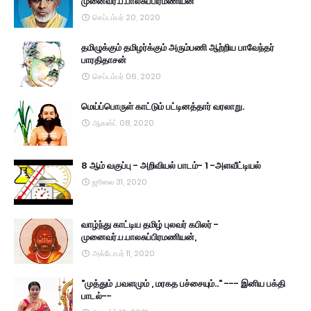
முனைவர்.ப.பாலசுப்பிரமணியன்
செப்டம்பர் 20, 2020
தமிழுக்கும் தமிழர்க்கும் அரும்பணி ஆற்றிய பாவேந்தர்
பாரதிதாசன்
செப்டம்பர் 06, 2020
மெய்ப்பொருள் காட்டும் பட்டினத்தார் வரலாறு.
ஆகஸ்ட் 08, 2020
8 ஆம் வகுப்பு - அறிவியல் பாடம்- 1 -அளவீட்டியல்
ஜூலை 31, 2020
வாழ்ந்து காட்டிய தமிழ் புலவர் கபிலர் -
முனைவர்.ப.பாலசுப்பிரமணியன்,
அக்டோபர் 11, 2020
"முத்தும் ,பவளமும் , மரகத பச்சையும்.." --- இனிய பக்தி
பாடல்--