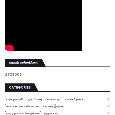
வாசகர் எண்ணிக்கை
2
3
3
3
0
0
3
CATEGORIES
"எந்த முயற்சியும் ஒரு போதும் வீணாகாது" -- வலம்புரிஜான்
(1)
"கணவன் மனைவி சண்டை வராமல் இருக்க ...'
(1)
"குடி குடியைக் கெடுக்கும்" - குறும்படம்
(1)