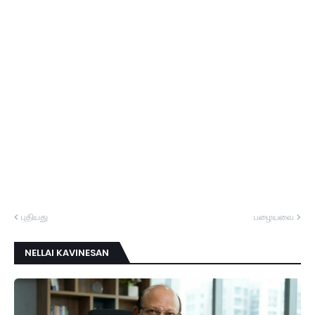
புதியது
பழையவை
NELLAI KAVINESAN