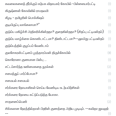
கவலைகளைத் தீர்க்கும் கற்பக விநாயகர் கோயில் -பிள்ளையார்பட்டி
(1)
கிருஷ்ணன் கோவிலில் ராமநவமி
(1)
கீழடி - தமிழரின் பொக்கிஷம்
(1)
குடியிருப்பு வாங்கலாமா?"
(1)
குடும்ப மகிழ்ச்சி அதிகரிக்கின்றதா? குறைகின்றதா? (சிறப்பு பட்டிமன்றம்)
(1)
குடும்ப வாழ்க்கை கொண்டாட்டமா? திண்டாட்டமா?--ஞாயிறு பட்டிமன்றம்
(1)
குடும்பத்தில் குழப்பம் வேண்டாம்
(1)
குலசேகரன்பட்டினம் முத்தாரம்மன் திருக்கோயில்
(8)
கொரோனா குணமான பின்பு ...
(1)
சட்டம்சார்ந்த உண்மைகதை நூல்கள்
(2)
சமைத்துப் பார்ப்போமா?
(1)
சமையல் சமையல்
(1)
சர்க்கரை நோயாளிகள் செய்ய வேண்டிய உடற்பயிற்சிகள்
(1)
சர்க்கரை நோயை கட்டுப்படுத்த யோகா.
(1)
சாதனைப்பெண்
(2)
சிக்கலான நேரத்தில்தான் பிறரின் குணத்தை அறிய முடியும். --கவிதா ஜவஹர்
--
(1)