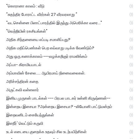
"கொரானா காலம் : வீடு
(1)
"சுதந்திர போராட்ட வீரர்கள் 27 வீரவரலாறு "
(1)
"வடசென்னை பிளாட்பாரத்தில் இருந்து அமெரிக்கா வரை..."
(1)
"வெற்றியின் ரகசியங்கள்"
(1)
அதிக சிந்தனையை எப்படி சமாளிப்பது?
(1)
அதிக மதிப்பெண்கள் பெற எவ்வாறு படிக்க வேண்டும்?
(1)
அது ஒரு கனாக்காலம் ---வழக்கறிஞர் ராமலிங்கம்
(1)
அப்பா- கிராமியபாடல்
(1)
அம்மாவின் சேலை..... ஆயிரமாய் நினைவலைகள்.
(1)
அரிச்சந்திரன் கதை
(1)
அருட்கவி வள்ளலார்
(1)
இனிய முருகன் பாடல்கள் --- பிரபல பாடகர் உன்னி கிருஷ்ணன்--
(1)
இன்றைய இசையா ?அன்றைய இசையா? -லியோனி பாட்டுமன்றம்
(1)
இறைவனிடம் கையேந்துங்கள்
(1)
இளநீர்' வெட்டும் கருவி
(1)
உடல் எடையை குறைக்க உதவும் சில உடற்பயிற்சிகள்
(1)