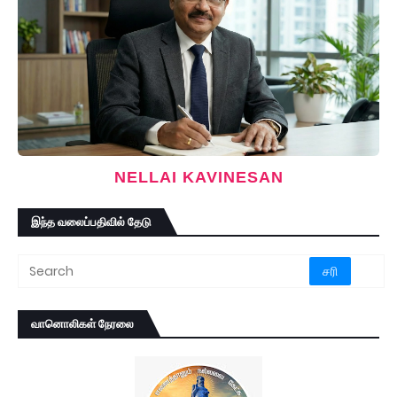
NELLAI KAVINESAN
இந்த வலைப்பதிவில் தேடு
வானொலிகள் நேரலை