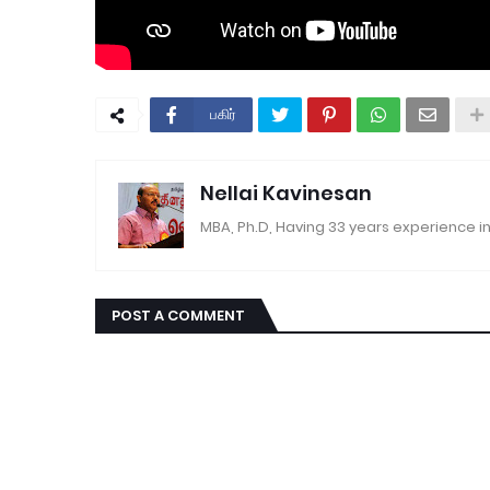
பகிர்
Nellai Kavinesan
MBA, Ph.D, Having 33 years experience in
POST A COMMENT