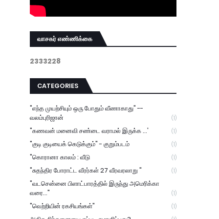
வாசகர் எண்ணிக்கை
2
3
3
3
2
2
8
CATEGORIES
"எந்த முயற்சியும் ஒரு போதும் வீணாகாது" --
வலம்புரிஜான்
(1)
"கணவன் மனைவி சண்டை வராமல் இருக்க ...'
(1)
"குடி குடியைக் கெடுக்கும்" - குறும்படம்
(1)
"கொரானா காலம் : வீடு
(1)
"சுதந்திர போராட்ட வீரர்கள் 27 வீரவரலாறு "
(1)
"வடசென்னை பிளாட்பாரத்தில் இருந்து அமெரிக்கா
வரை..."
(1)
"வெற்றியின் ரகசியங்கள்"
(1)