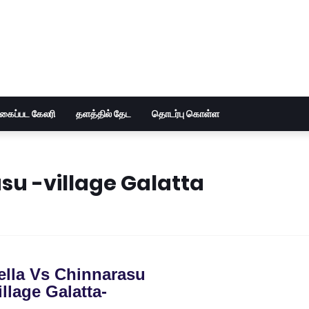
ுகைப்பட கேலரி
தளத்தில் தேட
தொடர்பு கொள்ள
su -village Galatta
lla Vs Chinnarasu
illage Galatta-