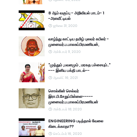
8 ஆம் வகுப்பு - அறிவியல் பாடம்- 1
-அளவீட்டியல்
ஜூலை 31, 2020
வாழ்ந்து காட்டிய தமிழ் புலவர் கபிலர் -
முனைவர்.ப.பாலசுப்பிரமணியன்,
அக்டோபர் 11, 2020
"முத்தும் ,பவளமும் , மரகத பச்சையும்.."
--- இனிய பக்தி பாடல்--
ஆகஸ்ட் 16, 2021
சொல்லின் செல்வர்
இரா.பி.சேதுப்பிள்ளை-----
முனைவர்.ப.பாலசுப்பிரமணியன்
அக்டோபர் 18, 2020
ENGINEERING படித்தால் வேலை
கிடைக்காதா??
செப்டம்பர் 16, 2020