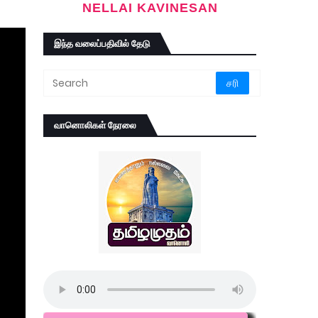
NELLAI KAVINESAN
இந்த வலைப்பதிவில் தேடு
வானொலிகள் நேரலை