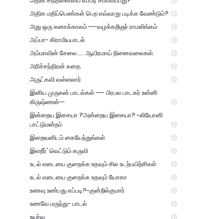
அதிக சிந்தனையை எப்படி சமாளிப்பது?
(1)
அதிக மதிப்பெண்கள் பெற எவ்வாறு படிக்க வேண்டும்?
(1)
அது ஒரு கனாக்காலம் ---வழக்கறிஞர் ராமலிங்கம்
(1)
அப்பா- கிராமியபாடல்
(1)
அம்மாவின் சேலை..... ஆயிரமாய் நினைவலைகள்.
(1)
அரிச்சந்திரன் கதை
(1)
அருட்கவி வள்ளலார்
(1)
இனிய முருகன் பாடல்கள் --- பிரபல பாடகர் உன்னி
கிருஷ்ணன்--
(1)
இன்றைய இசையா ?அன்றைய இசையா? -லியோனி
பாட்டுமன்றம்
(1)
இறைவனிடம் கையேந்துங்கள்
(1)
இளநீர்' வெட்டும் கருவி
(1)
உடல் எடையை குறைக்க உதவும் சில உடற்பயிற்சிகள்
(1)
உடல் எடையை குறைக்க உதவும் யோகா
(1)
உணவு உண்பது எப்படி?-குன்றில்குமார்
(1)
உணவே மருந்து- பாடல்
(1)
உயர்வு
(1)