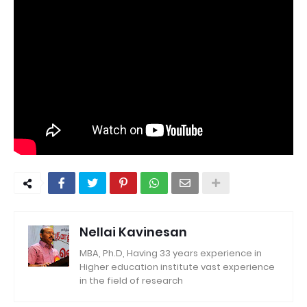
Nellai Kavinesan
MBA, Ph.D, Having 33 years experience in
Higher education institute vast experience
in the field of research