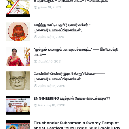
8 ஆம் வகுப்பு - அறிவியல் பாடம்- 1 -அளவீட்டியல்
ஜூலை 31, 2020
வாழ்ந்து காட்டிய தமிழ் புலவர் கபிலர் -
முனைவர்.ப.பாலசுப்பிரமணியன்,
அக்டோபர் 11, 2020
"முத்தும் ,பவளமும் , மரகத பச்சையும்.." --- இனிய பக்தி
பாடல்--
ஆகஸ்ட் 16, 2021
சொல்லின் செல்வர் இரா.பி.சேதுப்பிள்ளை-----
முனைவர்.ப.பாலசுப்பிரமணியன்
அக்டோபர் 18, 2020
ENGINEERING படித்தால் வேலை கிடைக்காதா??
செப்டம்பர் 16, 2020
Tiruchendur Subramania Swamy Temple-
Shasti Festival -2020 Yaga Salai Poojai Day