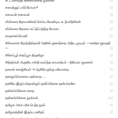
சட்டம்சார்ந்த உண்மைகதை நூல்கள்
(2)
சமைத்துப் பார்ப்போமா?
(1)
சமையல் சமையல்
(1)
சர்க்கரை நோயாளிகள் செய்ய வேண்டிய உடற்பயிற்சிகள்
(1)
சர்க்கரை நோயை கட்டுப்படுத்த யோகா.
(1)
சாதனைப்பெண்
(2)
சிக்கலான நேரத்தில்தான் பிறரின் குணத்தை அறிய முடியும். --கவிதா ஜவஹர்
--
(1)
சிங்கப்பூர் தைப்பூச திருவிழா
(1)
சித்தர்கள் அருளிய சக்தி வாய்ந்த காயகற்பம் - திரிபலா சூரணம்
(1)
தகவல் களஞ்சியம் -1-ஆசிரியருக்கு மரியாதை.
(1)
தனதுஅம்மாவை மறக்காத.....
(1)
தனியே இருப்பதொன்றும் தவிப்பில்லை நண்பர்களே
(1)
தன்னம்பிக்கை கதை
(1)
தன்னம்பிக்கை நூல்கள்
(13)
தமிழக அரசு பரிசு பெற்ற நூல்
(1)
தமிழகத்தின் இரும்பு மனிதர்
(1)