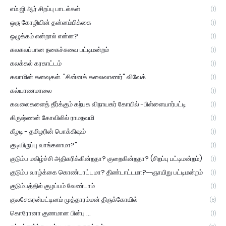
எம்.ஜி.ஆர் சிறப்பு பாடல்கள்
(1)
ஒரு கோழியின் தன்னம்பிக்கை
(1)
ஒழுக்கம் என்றால் என்ன?
(1)
கலகலப்பான நகைச்சுவை பட்டிமன்றம்
(1)
கலக்கல் கரகாட்டம்
(1)
கலாமின் கனவுகள். "சின்னக் கலைவாணர்" விவேக்
(1)
கல்யாணமாலை
(1)
கவலைகளைத் தீர்க்கும் கற்பக விநாயகர் கோயில் -பிள்ளையார்பட்டி
(1)
கிருஷ்ணன் கோவிலில் ராமநவமி
(1)
கீழடி - தமிழரின் பொக்கிஷம்
(1)
குடியிருப்பு வாங்கலாமா?"
(1)
குடும்ப மகிழ்ச்சி அதிகரிக்கின்றதா? குறைகின்றதா? (சிறப்பு பட்டிமன்றம்)
(1)
குடும்ப வாழ்க்கை கொண்டாட்டமா? திண்டாட்டமா?--ஞாயிறு பட்டிமன்றம்
(1)
குடும்பத்தில் குழப்பம் வேண்டாம்
(1)
குலசேகரன்பட்டினம் முத்தாரம்மன் திருக்கோயில்
(8)
கொரோனா குணமான பின்பு ...
(1)