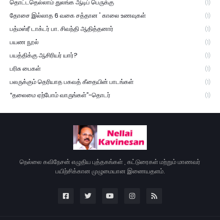
தொட்டதெல்லாம் துலங்க ஆடிப் பெருக்கு
(1)
தோசை இல்லாத 6 வகை சத்தான ' காலை உணவுகள்
(1)
பத்மஸ்ரீ டாக்டர் பா. சிவந்தி ஆதித்தனார்
(1)
பயண நூல்
(1)
பயத்திக்கு ஆசிரியர் யார்?
(1)
பரிசு பைகள்
(1)
பலருக்கும் தெரியாத பகவத் கீதையின் பாடங்கள்
(1)
“தலைமை ஏற்போம் வாருங்கள்”-தொடர்
(1)
நெல்லை கவிநேசன் எழுதிய புத்தகங்கள் , கட்டுரைகள் மற்றும் மாணவர்
பயிற்சிக்கான முழுமையான இணையதளம்.