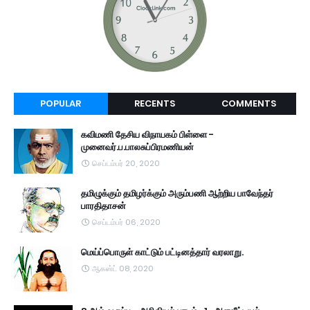
POPULAR
RECENTS
COMMENTS
கவிமணி தேசிய விநாயகம் பிள்ளை -
முனைவர்.ப.பாலசுப்பிரமணியன்
செப்டம்பர் 20, 2020
தமிழுக்கும் தமிழர்க்கும் அரும்பணி ஆற்றிய பாவேந்தர்
பாரதிதாசன்
செப்டம்பர் 06, 2020
மெய்ப்பொருள் காட்டும் பட்டினத்தார் வரலாறு.
ஆகஸ்ட் 08, 2020