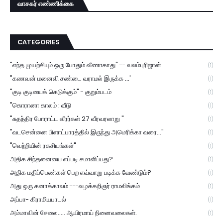
வாசகர் எண்ணிக்கை
CATEGORIES
"எந்த முயற்சியும் ஒரு போதும் வீணாகாது" -- வலம்புரிஜான்
(1)
"கணவன் மனைவி சண்டை வராமல் இருக்க ...'
(1)
"குடி குடியைக் கெடுக்கும்" - குறும்படம்
(1)
"கொரானா காலம் : வீடு
(1)
"சுதந்திர போராட்ட வீரர்கள் 27 வீரவரலாறு "
(1)
"வடசென்னை பிளாட்பாரத்தில் இருந்து அமெரிக்கா வரை..."
(1)
"வெற்றியின் ரகசியங்கள்"
(1)
அதிக சிந்தனையை எப்படி சமாளிப்பது?
(1)
அதிக மதிப்பெண்கள் பெற எவ்வாறு படிக்க வேண்டும்?
(1)
அது ஒரு கனாக்காலம் ---வழக்கறிஞர் ராமலிங்கம்
(1)
அப்பா- கிராமியபாடல்
(1)
அம்மாவின் சேலை..... ஆயிரமாய் நினைவலைகள்.
(1)