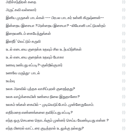
அரிச்சந்திரன் கதை
(1)
அருட்கவி வள்ளலார்
(1)
இனிய முருகன் பாடல்கள் --- பிரபல பாடகர் உன்னி கிருஷ்ணன்--
(1)
இன்றைய இசையா ?அன்றைய இசையா? -லியோனி பாட்டுமன்றம்
(1)
இறைவனிடம் கையேந்துங்கள்
(1)
இளநீர்' வெட்டும் கருவி
(1)
உடல் எடையை குறைக்க உதவும் சில உடற்பயிற்சிகள்
(1)
உடல் எடையை குறைக்க உதவும் யோகா
(1)
உணவு உண்பது எப்படி?-குன்றில்குமார்
(1)
உணவே மருந்து- பாடல்
(1)
உயர்வு
(1)
உலக அளவில் புத்தக வாசிப்புஏன் குறைந்தது?
(1)
உலக வாழ்க்கையின் உண்மை நிலை இதுதானோ?
(1)
உலகம் உங்கள் கையில் - முடிவெடுப்போம்..முன்னேறுவோம்.
(1)
எதிர்மறை எண்ணங்களை தவிர்ப்பது எப்படி?
(1)
எந்த ஒரு செயலை தொடங்கும் முன்னர் செய்ய வேண்டியது என்ன ?
(1)
எந்த மினரல் வாட்டரை குடித்தால் உடலுக்கு நல்லது?
(1)