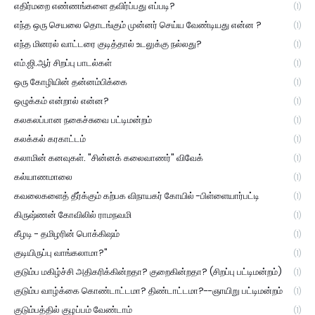
எதிர்மறை எண்ணங்களை தவிர்ப்பது எப்படி?
(1)
எந்த ஒரு செயலை தொடங்கும் முன்னர் செய்ய வேண்டியது என்ன ?
(1)
எந்த மினரல் வாட்டரை குடித்தால் உடலுக்கு நல்லது?
(1)
எம்.ஜி.ஆர் சிறப்பு பாடல்கள்
(1)
ஒரு கோழியின் தன்னம்பிக்கை
(1)
ஒழுக்கம் என்றால் என்ன?
(1)
கலகலப்பான நகைச்சுவை பட்டிமன்றம்
(1)
கலக்கல் கரகாட்டம்
(1)
கலாமின் கனவுகள். "சின்னக் கலைவாணர்" விவேக்
(1)
கல்யாணமாலை
(1)
கவலைகளைத் தீர்க்கும் கற்பக விநாயகர் கோயில் -பிள்ளையார்பட்டி
(1)
கிருஷ்ணன் கோவிலில் ராமநவமி
(1)
கீழடி - தமிழரின் பொக்கிஷம்
(1)
குடியிருப்பு வாங்கலாமா?"
(1)
குடும்ப மகிழ்ச்சி அதிகரிக்கின்றதா? குறைகின்றதா? (சிறப்பு பட்டிமன்றம்)
(1)
குடும்ப வாழ்க்கை கொண்டாட்டமா? திண்டாட்டமா?--ஞாயிறு பட்டிமன்றம்
(1)
குடும்பத்தில் குழப்பம் வேண்டாம்
(1)