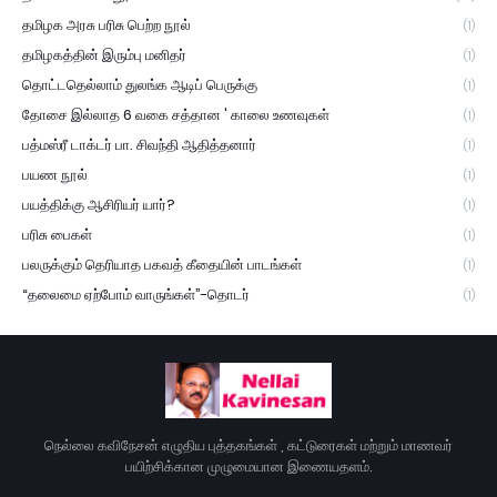
தமிழக அரசு பரிசு பெற்ற நூல்
(1)
தமிழகத்தின் இரும்பு மனிதர்
(1)
தொட்டதெல்லாம் துலங்க ஆடிப் பெருக்கு
(1)
தோசை இல்லாத 6 வகை சத்தான ' காலை உணவுகள்
(1)
பத்மஸ்ரீ டாக்டர் பா. சிவந்தி ஆதித்தனார்
(1)
பயண நூல்
(1)
பயத்திக்கு ஆசிரியர் யார்?
(1)
பரிசு பைகள்
(1)
பலருக்கும் தெரியாத பகவத் கீதையின் பாடங்கள்
(1)
“தலைமை ஏற்போம் வாருங்கள்”-தொடர்
(1)
நெல்லை கவிநேசன் எழுதிய புத்தகங்கள் , கட்டுரைகள் மற்றும் மாணவர்
பயிற்சிக்கான முழுமையான இணையதளம்.