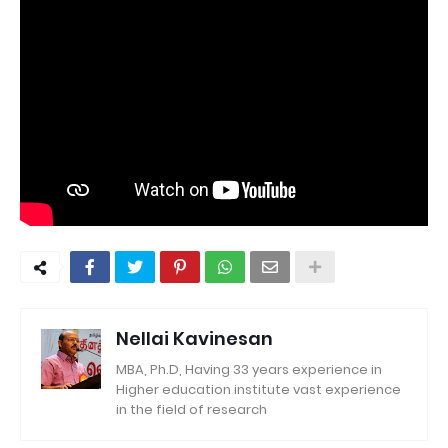
Nellai Kavinesan
MBA, Ph.D, Having 33 years experience in
Higher education institute vast experience
in the field of research