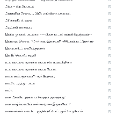
அப்பா- கிராமியபாடல்
(1)
அம்மாவின் சேலை..... ஆயிரமாய் நினைவலைகள்.
(1)
அரிச்சந்திரன் கதை
(1)
அருட்கவி வள்ளலார்
(1)
இனிய முருகன் பாடல்கள் --- பிரபல பாடகர் உன்னி கிருஷ்ணன்--
(1)
இன்றைய இசையா ?அன்றைய இசையா? -லியோனி பாட்டுமன்றம்
(1)
இறைவனிடம் கையேந்துங்கள்
(1)
இளநீர்' வெட்டும் கருவி
(1)
உடல் எடையை குறைக்க உதவும் சில உடற்பயிற்சிகள்
(1)
உடல் எடையை குறைக்க உதவும் யோகா
(1)
உணவு உண்பது எப்படி?-குன்றில்குமார்
(1)
உணவே மருந்து- பாடல்
(1)
உயர்வு
(1)
உலக அளவில் புத்தக வாசிப்புஏன் குறைந்தது?
(1)
உலக வாழ்க்கையின் உண்மை நிலை இதுதானோ?
(1)
உலகம் உங்கள் கையில் - முடிவெடுப்போம்..முன்னேறுவோம்.
(1)