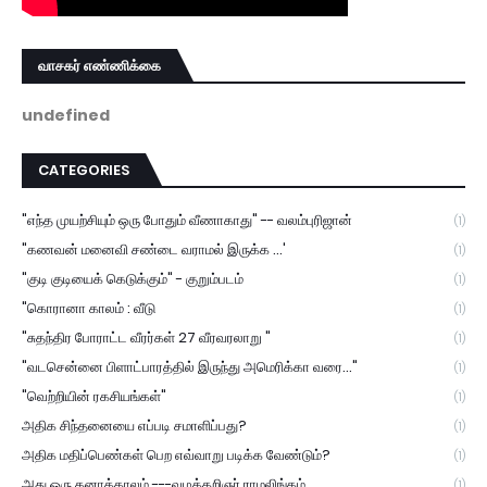
வாசகர் எண்ணிக்கை
u
n
d
e
f
i
n
e
d
CATEGORIES
"எந்த முயற்சியும் ஒரு போதும் வீணாகாது" -- வலம்புரிஜான்
(1)
"கணவன் மனைவி சண்டை வராமல் இருக்க ...'
(1)
"குடி குடியைக் கெடுக்கும்" - குறும்படம்
(1)
"கொரானா காலம் : வீடு
(1)
"சுதந்திர போராட்ட வீரர்கள் 27 வீரவரலாறு "
(1)
"வடசென்னை பிளாட்பாரத்தில் இருந்து அமெரிக்கா வரை..."
(1)
"வெற்றியின் ரகசியங்கள்"
(1)
அதிக சிந்தனையை எப்படி சமாளிப்பது?
(1)
அதிக மதிப்பெண்கள் பெற எவ்வாறு படிக்க வேண்டும்?
(1)
அது ஒரு கனாக்காலம் ---வழக்கறிஞர் ராமலிங்கம்
(1)