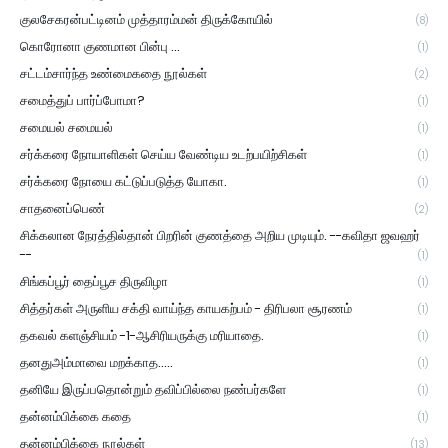
குலசேகரன்பட்டினம் முத்தாரம்மன் திருக்கோயில்
(8)
கொரோனா குணமான பின்பு ...
(1)
சட்டம்சார்ந்த உண்மைகதை நூல்கள்
(2)
சமைத்துப் பார்ப்போமா?
(1)
சமையல் சமையல்
(1)
சர்க்கரை நோயாளிகள் செய்ய வேண்டிய உடற்பயிற்சிகள்
(1)
சர்க்கரை நோயை கட்டுப்படுத்த யோகா.
(1)
சாதனைப்பெண்
(2)
சிக்கலான நேரத்தில்தான் பிறரின் குணத்தை அறிய முடியும். --கவிதா ஜவஹர்
--
(1)
சிங்கப்பூர் தைப்பூச திருவிழா
(1)
சித்தர்கள் அருளிய சக்தி வாய்ந்த காயகற்பம் - திரிபலா சூரணம்
(1)
தகவல் களஞ்சியம் -1-ஆசிரியருக்கு மரியாதை.
(1)
தனதுஅம்மாவை மறக்காத.....
(1)
தனியே இருப்பதொன்றும் தவிப்பில்லை நண்பர்களே
(1)
தன்னம்பிக்கை கதை
(1)
தன்னம்பிக்கை நூல்கள்
(13)