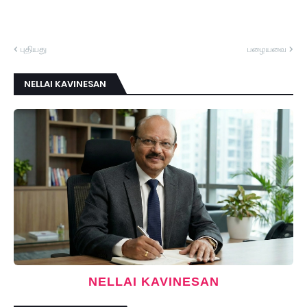
புதியது
பழையவை
NELLAI KAVINESAN
NELLAI KAVINESAN