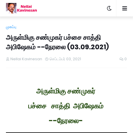
முகப்பு
அருள்மிகு சண்முகர் பச்சை சாத்தி
அபிஷேகம் --நேரலை (03.09.2021)
Nellai Kavinesan
செப்டம்பர் 03, 2021
0
அருள்மிகு சண்முகர்
பச்சை சாத்தி அபிஷேகம்
--நேரலை-