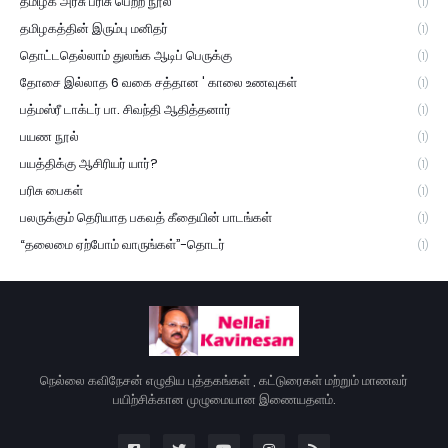
தமிழக அரசு பரிசு பெற்ற நூல்
(1)
தமிழகத்தின் இரும்பு மனிதர்
(1)
தொட்டதெல்லாம் துலங்க ஆடிப் பெருக்கு
(1)
தோசை இல்லாத 6 வகை சத்தான ' காலை உணவுகள்
(1)
பத்மஸ்ரீ டாக்டர் பா. சிவந்தி ஆதித்தனார்
(1)
பயண நூல்
(1)
பயத்திக்கு ஆசிரியர் யார்?
(1)
பரிசு பைகள்
(1)
பலருக்கும் தெரியாத பகவத் கீதையின் பாடங்கள்
(1)
“தலைமை ஏற்போம் வாருங்கள்”-தொடர்
(1)
நெல்லை கவிநேசன் எழுதிய புத்தகங்கள் , கட்டுரைகள் மற்றும் மாணவர்
பயிற்சிக்கான முழுமையான இணையதளம்.