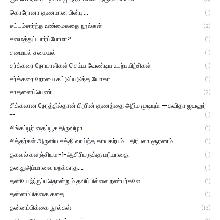
கொரோனா குணமான பின்பு ...
(1)
சட்டம்சார்ந்த உண்மைகதை நூல்கள்
(2)
சமைத்துப் பார்ப்போமா?
(1)
சமையல் சமையல்
(1)
சர்க்கரை நோயாளிகள் செய்ய வேண்டிய உடற்பயிற்சிகள்
(1)
சர்க்கரை நோயை கட்டுப்படுத்த யோகா.
(1)
சாதனைப்பெண்
(2)
சிக்கலான நேரத்தில்தான் பிறரின் குணத்தை அறிய முடியும். --கவிதா ஜவஹர்
--
(1)
சிங்கப்பூர் தைப்பூச திருவிழா
(1)
சித்தர்கள் அருளிய சக்தி வாய்ந்த காயகற்பம் - திரிபலா சூரணம்
(1)
தகவல் களஞ்சியம் -1-ஆசிரியருக்கு மரியாதை.
(1)
தனதுஅம்மாவை மறக்காத.....
(1)
தனியே இருப்பதொன்றும் தவிப்பில்லை நண்பர்களே
(1)
தன்னம்பிக்கை கதை
(1)
தன்னம்பிக்கை நூல்கள்
(13)