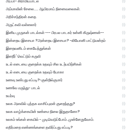
அப்பா- கிராமியபாடல்
(1)
அம்மாவின் சேலை..... ஆயிரமாய் நினைவலைகள்.
(1)
அரிச்சந்திரன் கதை
(1)
அருட்கவி வள்ளலார்
(1)
இனிய முருகன் பாடல்கள் --- பிரபல பாடகர் உன்னி கிருஷ்ணன்--
(1)
இன்றைய இசையா ?அன்றைய இசையா? -லியோனி பாட்டுமன்றம்
(1)
இறைவனிடம் கையேந்துங்கள்
(1)
இளநீர்' வெட்டும் கருவி
(1)
உடல் எடையை குறைக்க உதவும் சில உடற்பயிற்சிகள்
(1)
உடல் எடையை குறைக்க உதவும் யோகா
(1)
உணவு உண்பது எப்படி?-குன்றில்குமார்
(1)
உணவே மருந்து- பாடல்
(1)
உயர்வு
(1)
உலக அளவில் புத்தக வாசிப்புஏன் குறைந்தது?
(1)
உலக வாழ்க்கையின் உண்மை நிலை இதுதானோ?
(1)
உலகம் உங்கள் கையில் - முடிவெடுப்போம்..முன்னேறுவோம்.
(1)
எதிர்மறை எண்ணங்களை தவிர்ப்பது எப்படி?
(1)