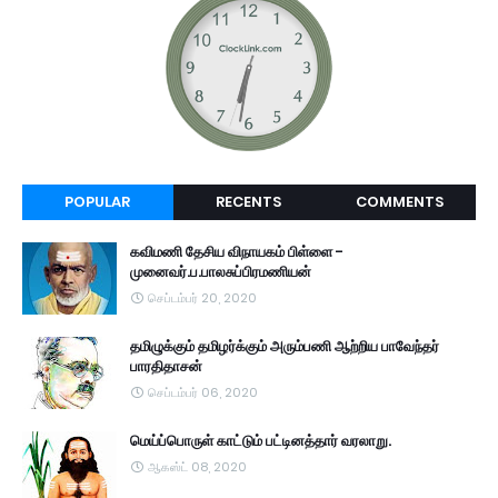
POPULAR
RECENTS
COMMENTS
கவிமணி தேசிய விநாயகம் பிள்ளை -
முனைவர்.ப.பாலசுப்பிரமணியன்
செப்டம்பர் 20, 2020
தமிழுக்கும் தமிழர்க்கும் அரும்பணி ஆற்றிய பாவேந்தர்
பாரதிதாசன்
செப்டம்பர் 06, 2020
மெய்ப்பொருள் காட்டும் பட்டினத்தார் வரலாறு.
ஆகஸ்ட் 08, 2020