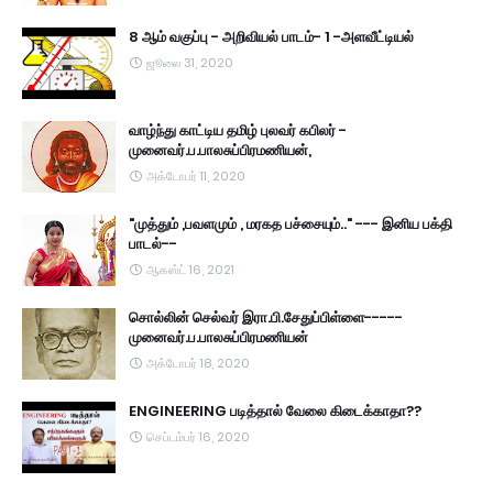
8 ஆம் வகுப்பு - அறிவியல் பாடம்- 1 -அளவீட்டியல்
ஜூலை 31, 2020
வாழ்ந்து காட்டிய தமிழ் புலவர் கபிலர் -
முனைவர்.ப.பாலசுப்பிரமணியன்,
அக்டோபர் 11, 2020
"முத்தும் ,பவளமும் , மரகத பச்சையும்.." --- இனிய பக்தி
பாடல்--
ஆகஸ்ட் 16, 2021
சொல்லின் செல்வர் இரா.பி.சேதுப்பிள்ளை-----
முனைவர்.ப.பாலசுப்பிரமணியன்
அக்டோபர் 18, 2020
ENGINEERING படித்தால் வேலை கிடைக்காதா??
செப்டம்பர் 16, 2020