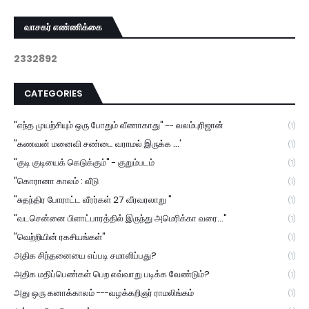
வாசகர் எண்ணிக்கை
2
3
3
2
8
9
2
CATEGORIES
"எந்த முயற்சியும் ஒரு போதும் வீணாகாது" -- வலம்புரிஜான்
(1)
"கணவன் மனைவி சண்டை வராமல் இருக்க ...'
(1)
"குடி குடியைக் கெடுக்கும்" - குறும்படம்
(1)
"கொரானா காலம் : வீடு
(1)
"சுதந்திர போராட்ட வீரர்கள் 27 வீரவரலாறு "
(1)
"வடசென்னை பிளாட்பாரத்தில் இருந்து அமெரிக்கா வரை..."
(1)
"வெற்றியின் ரகசியங்கள்"
(1)
அதிக சிந்தனையை எப்படி சமாளிப்பது?
(1)
அதிக மதிப்பெண்கள் பெற எவ்வாறு படிக்க வேண்டும்?
(1)
அது ஒரு கனாக்காலம் ---வழக்கறிஞர் ராமலிங்கம்
(1)