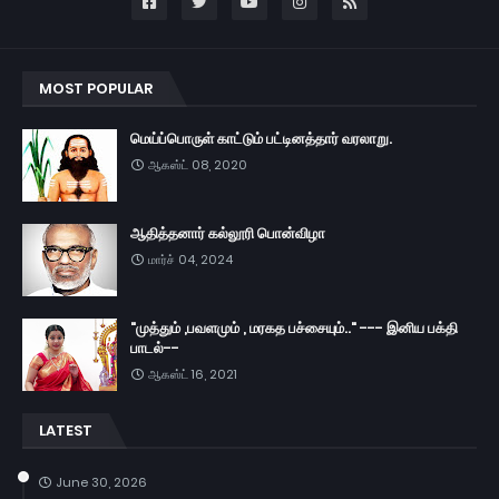
MOST POPULAR
மெய்ப்பொருள் காட்டும் பட்டினத்தார் வரலாறு.
ஆகஸ்ட் 08, 2020
ஆதித்தனார் கல்லூரி பொன்விழா
மார்ச் 04, 2024
"முத்தும் ,பவளமும் , மரகத பச்சையும்.." --- இனிய பக்தி
பாடல்--
ஆகஸ்ட் 16, 2021
LATEST
June 30, 2026