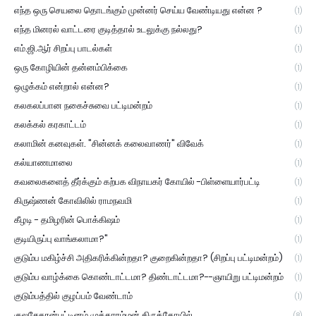
எந்த ஒரு செயலை தொடங்கும் முன்னர் செய்ய வேண்டியது என்ன ?
(1)
எந்த மினரல் வாட்டரை குடித்தால் உடலுக்கு நல்லது?
(1)
எம்.ஜி.ஆர் சிறப்பு பாடல்கள்
(1)
ஒரு கோழியின் தன்னம்பிக்கை
(1)
ஒழுக்கம் என்றால் என்ன?
(1)
கலகலப்பான நகைச்சுவை பட்டிமன்றம்
(1)
கலக்கல் கரகாட்டம்
(1)
கலாமின் கனவுகள். "சின்னக் கலைவாணர்" விவேக்
(1)
கல்யாணமாலை
(1)
கவலைகளைத் தீர்க்கும் கற்பக விநாயகர் கோயில் -பிள்ளையார்பட்டி
(1)
கிருஷ்ணன் கோவிலில் ராமநவமி
(1)
கீழடி - தமிழரின் பொக்கிஷம்
(1)
குடியிருப்பு வாங்கலாமா?"
(1)
குடும்ப மகிழ்ச்சி அதிகரிக்கின்றதா? குறைகின்றதா? (சிறப்பு பட்டிமன்றம்)
(1)
குடும்ப வாழ்க்கை கொண்டாட்டமா? திண்டாட்டமா?--ஞாயிறு பட்டிமன்றம்
(1)
குடும்பத்தில் குழப்பம் வேண்டாம்
(1)
குலசேகரன்பட்டினம் முத்தாரம்மன் திருக்கோயில்
(8)