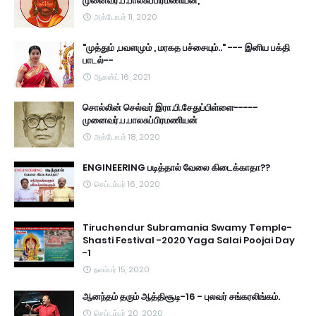
முனைவர்.ப.பாலசுப்பிரமணியன்,
அக்டோபர் 11, 2020
"முத்தும் ,பவளமும் , மரகத பச்சையும்.." --- இனிய பக்தி
பாடல்--
ஆகஸ்ட் 16, 2021
சொல்லின் செல்வர் இரா.பி.சேதுப்பிள்ளை-----
முனைவர்.ப.பாலசுப்பிரமணியன்
அக்டோபர் 18, 2020
ENGINEERING படித்தால் வேலை கிடைக்காதா??
செப்டம்பர் 16, 2020
Tiruchendur Subramania Swamy Temple-
Shasti Festival -2020 Yaga Salai Poojai Day
-1
நவம்பர் 15, 2020
ஆனந்தம் தரும் ஆத்திசூடி-16 - புலவர் சங்கரலிங்கம்.
செப்டம்பர் 20, 2020