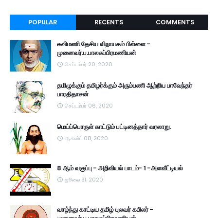
POPULAR
RECENTS
COMMENTS
கவிமணி தேசிய விநாயகம் பிள்ளை -
முனைவர்.ப.பாலசுப்பிரமணியன்
செப்டம்பர் 20, 2020
தமிழுக்கும் தமிழர்க்கும் அரும்பணி ஆற்றிய பாவேந்தர்
பாரதிதாசன்
செப்டம்பர் 06, 2020
மெய்ப்பொருள் காட்டும் பட்டினத்தார் வரலாறு.
ஆகஸ்ட் 08, 2020
8 ஆம் வகுப்பு - அறிவியல் பாடம்- 1 -அளவீட்டியல்
ஜூலை 31, 2020
வாழ்ந்து காட்டிய தமிழ் புலவர் கபிலர் -