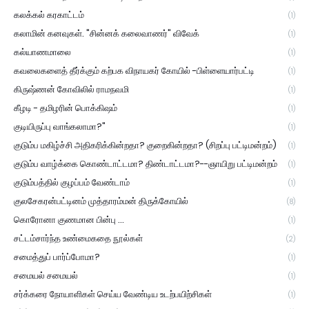
கலக்கல் கரகாட்டம்
(1)
கலாமின் கனவுகள். "சின்னக் கலைவாணர்" விவேக்
(1)
கல்யாணமாலை
(1)
கவலைகளைத் தீர்க்கும் கற்பக விநாயகர் கோயில் -பிள்ளையார்பட்டி
(1)
கிருஷ்ணன் கோவிலில் ராமநவமி
(1)
கீழடி - தமிழரின் பொக்கிஷம்
(1)
குடியிருப்பு வாங்கலாமா?"
(1)
குடும்ப மகிழ்ச்சி அதிகரிக்கின்றதா? குறைகின்றதா? (சிறப்பு பட்டிமன்றம்)
(1)
குடும்ப வாழ்க்கை கொண்டாட்டமா? திண்டாட்டமா?--ஞாயிறு பட்டிமன்றம்
(1)
குடும்பத்தில் குழப்பம் வேண்டாம்
(1)
குலசேகரன்பட்டினம் முத்தாரம்மன் திருக்கோயில்
(8)
கொரோனா குணமான பின்பு ...
(1)
சட்டம்சார்ந்த உண்மைகதை நூல்கள்
(2)
சமைத்துப் பார்ப்போமா?
(1)
சமையல் சமையல்
(1)
சர்க்கரை நோயாளிகள் செய்ய வேண்டிய உடற்பயிற்சிகள்
(1)