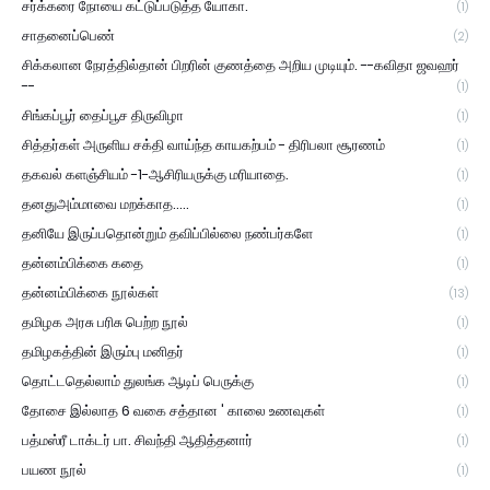
சர்க்கரை நோயை கட்டுப்படுத்த யோகா.
(1)
சாதனைப்பெண்
(2)
சிக்கலான நேரத்தில்தான் பிறரின் குணத்தை அறிய முடியும். --கவிதா ஜவஹர்
--
(1)
சிங்கப்பூர் தைப்பூச திருவிழா
(1)
சித்தர்கள் அருளிய சக்தி வாய்ந்த காயகற்பம் - திரிபலா சூரணம்
(1)
தகவல் களஞ்சியம் -1-ஆசிரியருக்கு மரியாதை.
(1)
தனதுஅம்மாவை மறக்காத.....
(1)
தனியே இருப்பதொன்றும் தவிப்பில்லை நண்பர்களே
(1)
தன்னம்பிக்கை கதை
(1)
தன்னம்பிக்கை நூல்கள்
(13)
தமிழக அரசு பரிசு பெற்ற நூல்
(1)
தமிழகத்தின் இரும்பு மனிதர்
(1)
தொட்டதெல்லாம் துலங்க ஆடிப் பெருக்கு
(1)
தோசை இல்லாத 6 வகை சத்தான ' காலை உணவுகள்
(1)
பத்மஸ்ரீ டாக்டர் பா. சிவந்தி ஆதித்தனார்
(1)
பயண நூல்
(1)