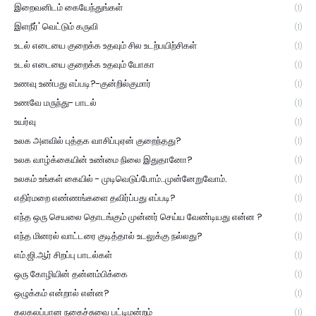
இறைவனிடம் கையேந்துங்கள்
(1)
இளநீர்' வெட்டும் கருவி
(1)
உடல் எடையை குறைக்க உதவும் சில உடற்பயிற்சிகள்
(1)
உடல் எடையை குறைக்க உதவும் யோகா
(1)
உணவு உண்பது எப்படி?-குன்றில்குமார்
(1)
உணவே மருந்து- பாடல்
(1)
உயர்வு
(1)
உலக அளவில் புத்தக வாசிப்புஏன் குறைந்தது?
(1)
உலக வாழ்க்கையின் உண்மை நிலை இதுதானோ?
(1)
உலகம் உங்கள் கையில் - முடிவெடுப்போம்..முன்னேறுவோம்.
(1)
எதிர்மறை எண்ணங்களை தவிர்ப்பது எப்படி?
(1)
எந்த ஒரு செயலை தொடங்கும் முன்னர் செய்ய வேண்டியது என்ன ?
(1)
எந்த மினரல் வாட்டரை குடித்தால் உடலுக்கு நல்லது?
(1)
எம்.ஜி.ஆர் சிறப்பு பாடல்கள்
(1)
ஒரு கோழியின் தன்னம்பிக்கை
(1)
ஒழுக்கம் என்றால் என்ன?
(1)
கலகலப்பான நகைச்சுவை பட்டிமன்றம்
(1)