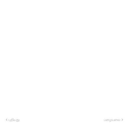
புதியது
பழையவை