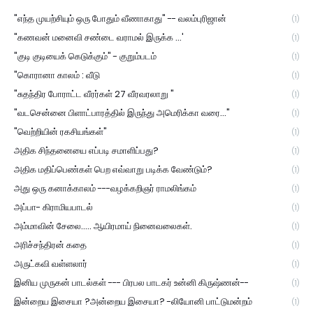
"எந்த முயற்சியும் ஒரு போதும் வீணாகாது" -- வலம்புரிஜான்
(1)
"கணவன் மனைவி சண்டை வராமல் இருக்க ...'
(1)
"குடி குடியைக் கெடுக்கும்" - குறும்படம்
(1)
"கொரானா காலம் : வீடு
(1)
"சுதந்திர போராட்ட வீரர்கள் 27 வீரவரலாறு "
(1)
"வடசென்னை பிளாட்பாரத்தில் இருந்து அமெரிக்கா வரை..."
(1)
"வெற்றியின் ரகசியங்கள்"
(1)
அதிக சிந்தனையை எப்படி சமாளிப்பது?
(1)
அதிக மதிப்பெண்கள் பெற எவ்வாறு படிக்க வேண்டும்?
(1)
அது ஒரு கனாக்காலம் ---வழக்கறிஞர் ராமலிங்கம்
(1)
அப்பா- கிராமியபாடல்
(1)
அம்மாவின் சேலை..... ஆயிரமாய் நினைவலைகள்.
(1)
அரிச்சந்திரன் கதை
(1)
அருட்கவி வள்ளலார்
(1)
இனிய முருகன் பாடல்கள் --- பிரபல பாடகர் உன்னி கிருஷ்ணன்--
(1)
இன்றைய இசையா ?அன்றைய இசையா? -லியோனி பாட்டுமன்றம்
(1)