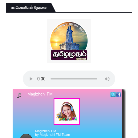
வானொலிகள் நேரலை