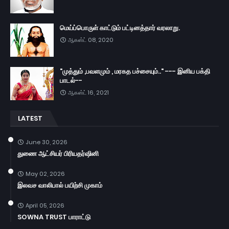
மெய்ப்பொருள் காட்டும் பட்டினத்தார் வரலாறு.
ஆகஸ்ட் 08, 2020
"முத்தும் ,பவளமும் , மரகத பச்சையும்.." --- இனிய பக்தி
பாடல்--
ஆகஸ்ட் 16, 2021
LATEST
June 30, 2026
துணை ஆட்சியர் பிரியதர்ஷினி
May 02, 2026
இலவச வாலிபால் பயிற்சி முகாம்
April 05, 2026
SOWNA TRUST பாராட்டு