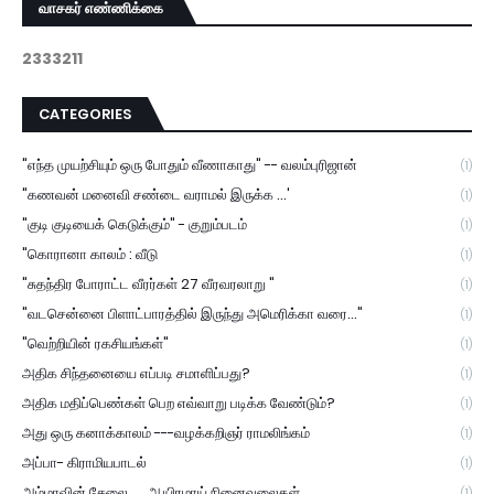
வாசகர் எண்ணிக்கை
2
3
3
3
2
1
1
CATEGORIES
"எந்த முயற்சியும் ஒரு போதும் வீணாகாது" -- வலம்புரிஜான்
(1)
"கணவன் மனைவி சண்டை வராமல் இருக்க ...'
(1)
"குடி குடியைக் கெடுக்கும்" - குறும்படம்
(1)
"கொரானா காலம் : வீடு
(1)
"சுதந்திர போராட்ட வீரர்கள் 27 வீரவரலாறு "
(1)
"வடசென்னை பிளாட்பாரத்தில் இருந்து அமெரிக்கா வரை..."
(1)
"வெற்றியின் ரகசியங்கள்"
(1)
அதிக சிந்தனையை எப்படி சமாளிப்பது?
(1)
அதிக மதிப்பெண்கள் பெற எவ்வாறு படிக்க வேண்டும்?
(1)
அது ஒரு கனாக்காலம் ---வழக்கறிஞர் ராமலிங்கம்
(1)
அப்பா- கிராமியபாடல்
(1)
அம்மாவின் சேலை..... ஆயிரமாய் நினைவலைகள்.
(1)