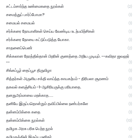
சட்டம்சார்ந்த உண்மைகதை நூல்கள்
(2)
சமைத்துப் பார்ப்போமா?
(1)
சமையல் சமையல்
(1)
சர்க்கரை நோயாளிகள் செய்ய வேண்டிய உடற்பயிற்சிகள்
(1)
சர்க்கரை நோயை கட்டுப்படுத்த யோகா.
(1)
சாதனைப்பெண்
(2)
சிக்கலான நேரத்தில்தான் பிறரின் குணத்தை அறிய முடியும். --கவிதா ஜவஹர்
--
(1)
சிங்கப்பூர் தைப்பூச திருவிழா
(1)
சித்தர்கள் அருளிய சக்தி வாய்ந்த காயகற்பம் - திரிபலா சூரணம்
(1)
தகவல் களஞ்சியம் -1-ஆசிரியருக்கு மரியாதை.
(1)
தனதுஅம்மாவை மறக்காத.....
(1)
தனியே இருப்பதொன்றும் தவிப்பில்லை நண்பர்களே
(1)
தன்னம்பிக்கை கதை
(1)
தன்னம்பிக்கை நூல்கள்
(13)
தமிழக அரசு பரிசு பெற்ற நூல்
(1)
தமிழகத்தின் இரும்பு மனிதர்
(1)