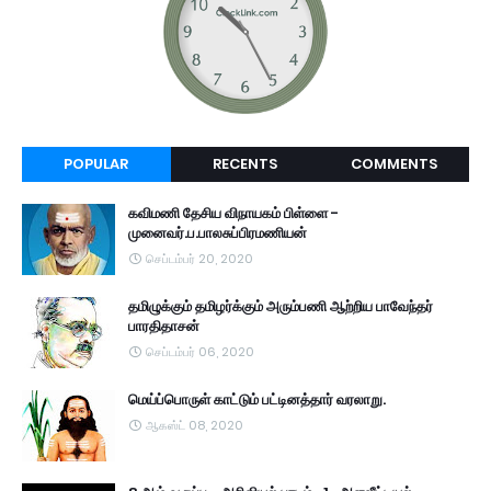
POPULAR
RECENTS
COMMENTS
கவிமணி தேசிய விநாயகம் பிள்ளை -
முனைவர்.ப.பாலசுப்பிரமணியன்
செப்டம்பர் 20, 2020
தமிழுக்கும் தமிழர்க்கும் அரும்பணி ஆற்றிய பாவேந்தர்
பாரதிதாசன்
செப்டம்பர் 06, 2020
மெய்ப்பொருள் காட்டும் பட்டினத்தார் வரலாறு.
ஆகஸ்ட் 08, 2020