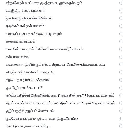
எந்த மினரல் வாட்டரை குடித்தால் உடலுக்கு நல்லது?
(1)
எம்.ஜி.ஆர் சிறப்பு பாடல்கள்
(1)
ஒரு கோழியின் தன்னம்பிக்கை
(1)
ஒழுக்கம் என்றால் என்ன?
(1)
கலகலப்பான நகைச்சுவை பட்டிமன்றம்
(1)
கலக்கல் கரகாட்டம்
(1)
கலாமின் கனவுகள். "சின்னக் கலைவாணர்" விவேக்
(1)
கல்யாணமாலை
(1)
கவலைகளைத் தீர்க்கும் கற்பக விநாயகர் கோயில் -பிள்ளையார்பட்டி
(1)
கிருஷ்ணன் கோவிலில் ராமநவமி
(1)
கீழடி - தமிழரின் பொக்கிஷம்
(1)
குடியிருப்பு வாங்கலாமா?"
(1)
குடும்ப மகிழ்ச்சி அதிகரிக்கின்றதா? குறைகின்றதா? (சிறப்பு பட்டிமன்றம்)
(1)
குடும்ப வாழ்க்கை கொண்டாட்டமா? திண்டாட்டமா?--ஞாயிறு பட்டிமன்றம்
(1)
குடும்பத்தில் குழப்பம் வேண்டாம்
(1)
குலசேகரன்பட்டினம் முத்தாரம்மன் திருக்கோயில்
(8)
கொரோனா குணமான பின்பு ...
(1)