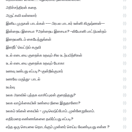
அரிச்சந்திரன் கதை
(1)
அருட்கவி வள்ளலார்
(1)
இனிய முருகன் பாடல்கள் --- பிரபல பாடகர் உன்னி கிருஷ்ணன்--
(1)
இன்றைய இசையா ?அன்றைய இசையா? -லியோனி பாட்டுமன்றம்
(1)
இறைவனிடம் கையேந்துங்கள்
(1)
இளநீர்' வெட்டும் கருவி
(1)
உடல் எடையை குறைக்க உதவும் சில உடற்பயிற்சிகள்
(1)
உடல் எடையை குறைக்க உதவும் யோகா
(1)
உணவு உண்பது எப்படி?-குன்றில்குமார்
(1)
உணவே மருந்து- பாடல்
(1)
உயர்வு
(1)
உலக அளவில் புத்தக வாசிப்புஏன் குறைந்தது?
(1)
உலக வாழ்க்கையின் உண்மை நிலை இதுதானோ?
(1)
உலகம் உங்கள் கையில் - முடிவெடுப்போம்..முன்னேறுவோம்.
(1)
எதிர்மறை எண்ணங்களை தவிர்ப்பது எப்படி?
(1)
எந்த ஒரு செயலை தொடங்கும் முன்னர் செய்ய வேண்டியது என்ன ?
(1)