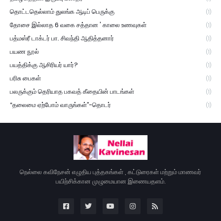
தொட்டதெல்லாம் துலங்க ஆடிப் பெருக்கு
(1)
தோசை இல்லாத 6 வகை சத்தான ' காலை உணவுகள்
(1)
பத்மஸ்ரீ டாக்டர் பா. சிவந்தி ஆதித்தனார்
(1)
பயண நூல்
(1)
பயத்திக்கு ஆசிரியர் யார்?
(1)
பரிசு பைகள்
(1)
பலருக்கும் தெரியாத பகவத் கீதையின் பாடங்கள்
(1)
“தலைமை ஏற்போம் வாருங்கள்”-தொடர்
(1)
நெல்லை கவிநேசன் எழுதிய புத்தகங்கள் , கட்டுரைகள் மற்றும் மாணவர்
பயிற்சிக்கான முழுமையான இணையதளம்.