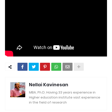
Nellai Kavinesan
MBA, Ph.D, Having 33 years experience in
Higher education institute vast experience
in the field of research