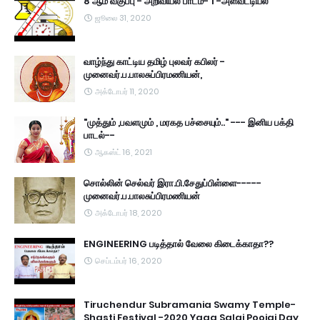
8 ஆம் வகுப்பு - அறிவியல் பாடம்- 1 -அளவீட்டியல்
ஜூலை 31, 2020
வாழ்ந்து காட்டிய தமிழ் புலவர் கபிலர் -
முனைவர்.ப.பாலசுப்பிரமணியன்,
அக்டோபர் 11, 2020
"முத்தும் ,பவளமும் , மரகத பச்சையும்.." --- இனிய பக்தி
பாடல்--
ஆகஸ்ட் 16, 2021
சொல்லின் செல்வர் இரா.பி.சேதுப்பிள்ளை-----
முனைவர்.ப.பாலசுப்பிரமணியன்
அக்டோபர் 18, 2020
ENGINEERING படித்தால் வேலை கிடைக்காதா??
செப்டம்பர் 16, 2020
Tiruchendur Subramania Swamy Temple-
Shasti Festival -2020 Yaga Salai Poojai Day