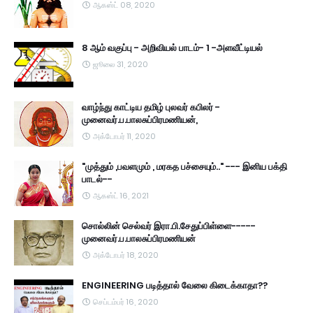
ஆகஸ்ட் 08, 2020
8 ஆம் வகுப்பு - அறிவியல் பாடம்- 1 -அளவீட்டியல்
ஜூலை 31, 2020
வாழ்ந்து காட்டிய தமிழ் புலவர் கபிலர் -
முனைவர்.ப.பாலசுப்பிரமணியன்,
அக்டோபர் 11, 2020
"முத்தும் ,பவளமும் , மரகத பச்சையும்.." --- இனிய பக்தி
பாடல்--
ஆகஸ்ட் 16, 2021
சொல்லின் செல்வர் இரா.பி.சேதுப்பிள்ளை-----
முனைவர்.ப.பாலசுப்பிரமணியன்
அக்டோபர் 18, 2020
ENGINEERING படித்தால் வேலை கிடைக்காதா??
செப்டம்பர் 16, 2020