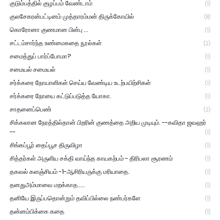
குடும்பத்தில் குழப்பம் வேண்டாம்
(1)
குலசேகரன்பட்டினம் முத்தாரம்மன் திருக்கோயில்
(8)
கொரோனா குணமான பின்பு ...
(1)
சட்டம்சார்ந்த உண்மைகதை நூல்கள்
(2)
சமைத்துப் பார்ப்போமா?
(1)
சமையல் சமையல்
(1)
சர்க்கரை நோயாளிகள் செய்ய வேண்டிய உடற்பயிற்சிகள்
(1)
சர்க்கரை நோயை கட்டுப்படுத்த யோகா.
(1)
சாதனைப்பெண்
(2)
சிக்கலான நேரத்தில்தான் பிறரின் குணத்தை அறிய முடியும். --கவிதா ஜவஹர்
--
(1)
சிங்கப்பூர் தைப்பூச திருவிழா
(1)
சித்தர்கள் அருளிய சக்தி வாய்ந்த காயகற்பம் - திரிபலா சூரணம்
(1)
தகவல் களஞ்சியம் -1-ஆசிரியருக்கு மரியாதை.
(1)
தனதுஅம்மாவை மறக்காத.....
(1)
தனியே இருப்பதொன்றும் தவிப்பில்லை நண்பர்களே
(1)
தன்னம்பிக்கை கதை
(1)