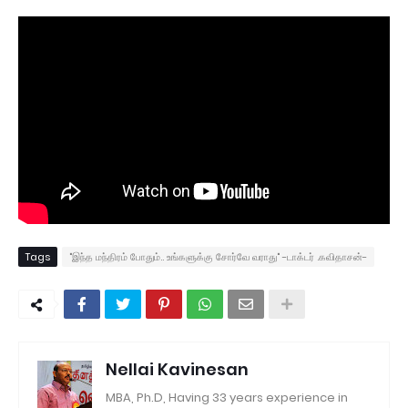
Tags
"இந்த மந்திரம் போதும்.. உங்களுக்கு சோர்வே வராது" -டாக்டர் .கவிதாசன்-
Nellai Kavinesan
MBA, Ph.D, Having 33 years experience in