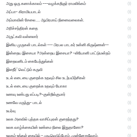
அது ஒரு கனாக்காலம் ---வழக்கறிஞர் ராமலிங்கம்
(1)
அப்பா- கிராமியபாடல்
(1)
அம்மாவின் சேலை..... ஆயிரமாய் நினைவலைகள்.
(1)
அரிச்சந்திரன் கதை
(1)
அருட்கவி வள்ளலார்
(1)
இனிய முருகன் பாடல்கள் --- பிரபல பாடகர் உன்னி கிருஷ்ணன்--
(1)
இன்றைய இசையா ?அன்றைய இசையா? -லியோனி பாட்டுமன்றம்
(1)
இறைவனிடம் கையேந்துங்கள்
(1)
இளநீர்' வெட்டும் கருவி
(1)
உடல் எடையை குறைக்க உதவும் சில உடற்பயிற்சிகள்
(1)
உடல் எடையை குறைக்க உதவும் யோகா
(1)
உணவு உண்பது எப்படி?-குன்றில்குமார்
(1)
உணவே மருந்து- பாடல்
(1)
உயர்வு
(1)
உலக அளவில் புத்தக வாசிப்புஏன் குறைந்தது?
(1)
உலக வாழ்க்கையின் உண்மை நிலை இதுதானோ?
(1)
உலகம் உங்கள் கையில் - முடிவெடுப்போம்..முன்னேறுவோம்.
(1)