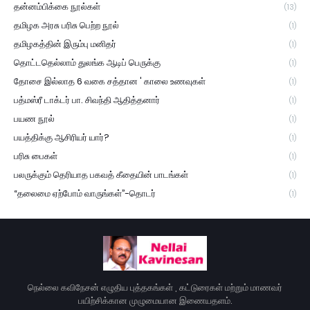
தன்னம்பிக்கை நூல்கள்
(13)
தமிழக அரசு பரிசு பெற்ற நூல்
(1)
தமிழகத்தின் இரும்பு மனிதர்
(1)
தொட்டதெல்லாம் துலங்க ஆடிப் பெருக்கு
(1)
தோசை இல்லாத 6 வகை சத்தான ' காலை உணவுகள்
(1)
பத்மஸ்ரீ டாக்டர் பா. சிவந்தி ஆதித்தனார்
(1)
பயண நூல்
(1)
பயத்திக்கு ஆசிரியர் யார்?
(1)
பரிசு பைகள்
(1)
பலருக்கும் தெரியாத பகவத் கீதையின் பாடங்கள்
(1)
“தலைமை ஏற்போம் வாருங்கள்”-தொடர்
(1)
நெல்லை கவிநேசன் எழுதிய புத்தகங்கள் , கட்டுரைகள் மற்றும் மாணவர்
பயிற்சிக்கான முழுமையான இணையதளம்.