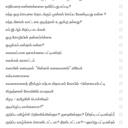
எதிர்மறை எண்ணங்களை தவிர்ப்பது எப்படி?
(1)
எந்த ஒரு செயலை தொடங்கும் முன்னர் செய்ய வேண்டியது என்ன ?
(1)
எந்த மினரல் வாட்டரை குடித்தால் உடலுக்கு நல்லது?
(1)
எம்.ஜி.ஆர் சிறப்பு பாடல்கள்
(1)
ஒரு கோழியின் தன்னம்பிக்கை
(1)
ஒழுக்கம் என்றால் என்ன?
(1)
கலகலப்பான நகைச்சுவை பட்டிமன்றம்
(1)
கலக்கல் கரகாட்டம்
(1)
கலாமின் கனவுகள். "சின்னக் கலைவாணர்" விவேக்
(1)
கல்யாணமாலை
(1)
கவலைகளைத் தீர்க்கும் கற்பக விநாயகர் கோயில் -பிள்ளையார்பட்டி
(1)
கிருஷ்ணன் கோவிலில் ராமநவமி
(1)
கீழடி - தமிழரின் பொக்கிஷம்
(1)
குடியிருப்பு வாங்கலாமா?"
(1)
குடும்ப மகிழ்ச்சி அதிகரிக்கின்றதா? குறைகின்றதா? (சிறப்பு பட்டிமன்றம்)
(1)
குடும்ப வாழ்க்கை கொண்டாட்டமா? திண்டாட்டமா?--ஞாயிறு பட்டிமன்றம்
(1)