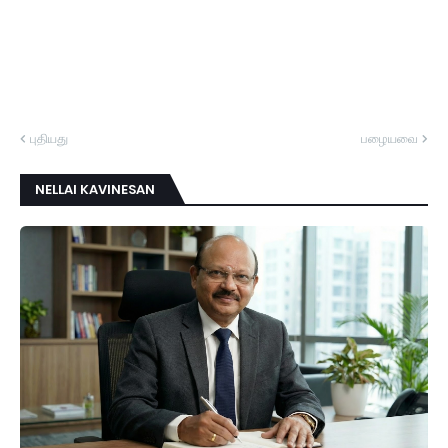
புதியது
பழையவை
NELLAI KAVINESAN