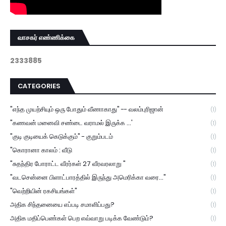
வாசகர் எண்ணிக்கை
2
3
3
3
8
8
5
CATEGORIES
"எந்த முயற்சியும் ஒரு போதும் வீணாகாது" -- வலம்புரிஜான்
(1)
"கணவன் மனைவி சண்டை வராமல் இருக்க ...'
(1)
"குடி குடியைக் கெடுக்கும்" - குறும்படம்
(1)
"கொரானா காலம் : வீடு
(1)
"சுதந்திர போராட்ட வீரர்கள் 27 வீரவரலாறு "
(1)
"வடசென்னை பிளாட்பாரத்தில் இருந்து அமெரிக்கா வரை..."
(1)
"வெற்றியின் ரகசியங்கள்"
(1)
அதிக சிந்தனையை எப்படி சமாளிப்பது?
(1)
அதிக மதிப்பெண்கள் பெற எவ்வாறு படிக்க வேண்டும்?
(1)