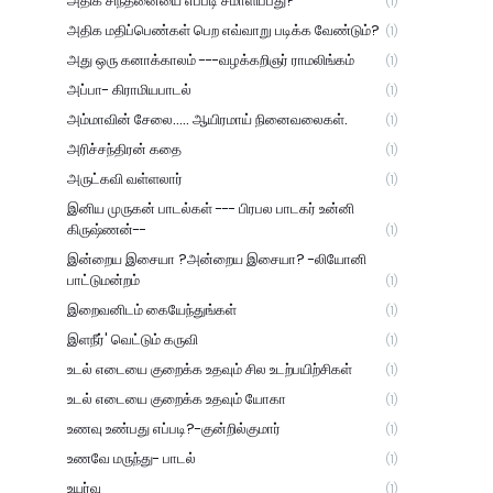
அதிக சிந்தனையை எப்படி சமாளிப்பது?
(1)
அதிக மதிப்பெண்கள் பெற எவ்வாறு படிக்க வேண்டும்?
(1)
அது ஒரு கனாக்காலம் ---வழக்கறிஞர் ராமலிங்கம்
(1)
அப்பா- கிராமியபாடல்
(1)
அம்மாவின் சேலை..... ஆயிரமாய் நினைவலைகள்.
(1)
அரிச்சந்திரன் கதை
(1)
அருட்கவி வள்ளலார்
(1)
இனிய முருகன் பாடல்கள் --- பிரபல பாடகர் உன்னி
கிருஷ்ணன்--
(1)
இன்றைய இசையா ?அன்றைய இசையா? -லியோனி
பாட்டுமன்றம்
(1)
இறைவனிடம் கையேந்துங்கள்
(1)
இளநீர்' வெட்டும் கருவி
(1)
உடல் எடையை குறைக்க உதவும் சில உடற்பயிற்சிகள்
(1)
உடல் எடையை குறைக்க உதவும் யோகா
(1)
உணவு உண்பது எப்படி?-குன்றில்குமார்
(1)
உணவே மருந்து- பாடல்
(1)
உயர்வு
(1)