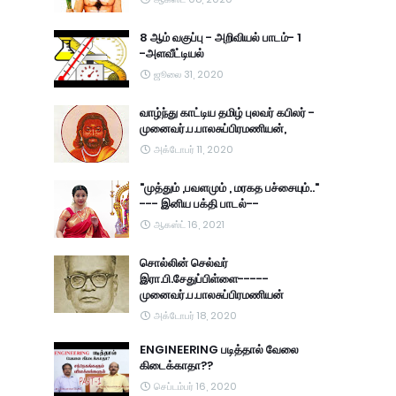
8 ஆம் வகுப்பு - அறிவியல் பாடம்- 1
-அளவீட்டியல்
ஜூலை 31, 2020
வாழ்ந்து காட்டிய தமிழ் புலவர் கபிலர் -
முனைவர்.ப.பாலசுப்பிரமணியன்,
அக்டோபர் 11, 2020
"முத்தும் ,பவளமும் , மரகத பச்சையும்.."
--- இனிய பக்தி பாடல்--
ஆகஸ்ட் 16, 2021
சொல்லின் செல்வர்
இரா.பி.சேதுப்பிள்ளை-----
முனைவர்.ப.பாலசுப்பிரமணியன்
அக்டோபர் 18, 2020
ENGINEERING படித்தால் வேலை
கிடைக்காதா??
செப்டம்பர் 16, 2020