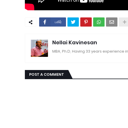
பகிர்
Nellai Kavinesan
MBA, Ph.D, Having 33 years experience in
POST A COMMENT