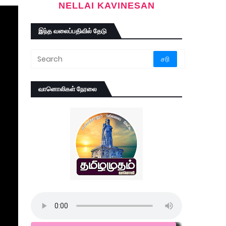
NELLAI KAVINESAN
இந்த வலைப்பதிவில் தேடு
வானொலிகள் நேரலை