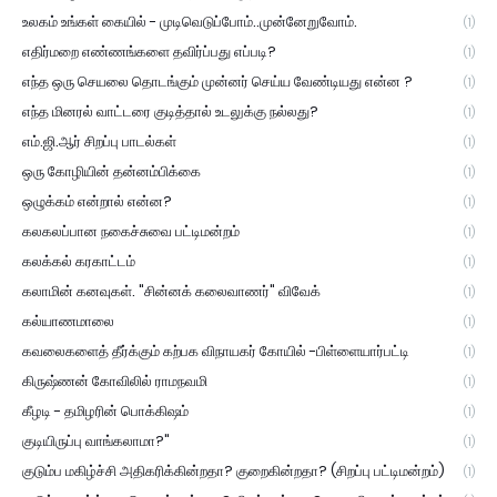
உலகம் உங்கள் கையில் - முடிவெடுப்போம்..முன்னேறுவோம்.
(1)
எதிர்மறை எண்ணங்களை தவிர்ப்பது எப்படி?
(1)
எந்த ஒரு செயலை தொடங்கும் முன்னர் செய்ய வேண்டியது என்ன ?
(1)
எந்த மினரல் வாட்டரை குடித்தால் உடலுக்கு நல்லது?
(1)
எம்.ஜி.ஆர் சிறப்பு பாடல்கள்
(1)
ஒரு கோழியின் தன்னம்பிக்கை
(1)
ஒழுக்கம் என்றால் என்ன?
(1)
கலகலப்பான நகைச்சுவை பட்டிமன்றம்
(1)
கலக்கல் கரகாட்டம்
(1)
கலாமின் கனவுகள். "சின்னக் கலைவாணர்" விவேக்
(1)
கல்யாணமாலை
(1)
கவலைகளைத் தீர்க்கும் கற்பக விநாயகர் கோயில் -பிள்ளையார்பட்டி
(1)
கிருஷ்ணன் கோவிலில் ராமநவமி
(1)
கீழடி - தமிழரின் பொக்கிஷம்
(1)
குடியிருப்பு வாங்கலாமா?"
(1)
குடும்ப மகிழ்ச்சி அதிகரிக்கின்றதா? குறைகின்றதா? (சிறப்பு பட்டிமன்றம்)
(1)