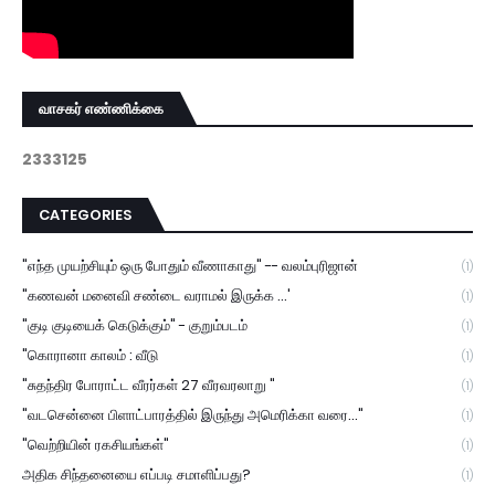
வாசகர் எண்ணிக்கை
2
3
3
3
1
2
5
CATEGORIES
"எந்த முயற்சியும் ஒரு போதும் வீணாகாது" -- வலம்புரிஜான்
(1)
"கணவன் மனைவி சண்டை வராமல் இருக்க ...'
(1)
"குடி குடியைக் கெடுக்கும்" - குறும்படம்
(1)
"கொரானா காலம் : வீடு
(1)
"சுதந்திர போராட்ட வீரர்கள் 27 வீரவரலாறு "
(1)
"வடசென்னை பிளாட்பாரத்தில் இருந்து அமெரிக்கா வரை..."
(1)
"வெற்றியின் ரகசியங்கள்"
(1)
அதிக சிந்தனையை எப்படி சமாளிப்பது?
(1)