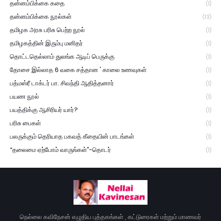
தன்னம்பிக்கை கதை
(1)
தன்னம்பிக்கை நூல்கள்
(13)
தமிழக அரசு பரிசு பெற்ற நூல்
(1)
தமிழகத்தின் இரும்பு மனிதர்
(1)
தொட்டதெல்லாம் துலங்க ஆடிப் பெருக்கு
(1)
தோசை இல்லாத 6 வகை சத்தான ' காலை உணவுகள்
(1)
பத்மஸ்ரீ டாக்டர் பா. சிவந்தி ஆதித்தனார்
(1)
பயண நூல்
(1)
பயத்திக்கு ஆசிரியர் யார்?
(1)
பரிசு பைகள்
(1)
பலருக்கும் தெரியாத பகவத் கீதையின் பாடங்கள்
(1)
“தலைமை ஏற்போம் வாருங்கள்”-தொடர்
(1)
நெல்லை கவிநேசன் எழுதிய புத்தகங்கள் , கட்டுரைகள் மற்றும் மாணவர்