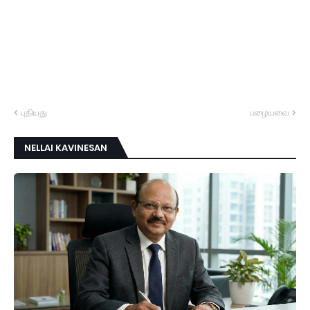
புதியது
பழையவை
NELLAI KAVINESAN