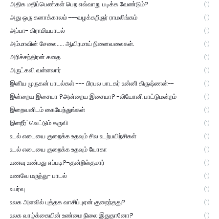
அதிக மதிப்பெண்கள் பெற எவ்வாறு படிக்க வேண்டும்?
(1)
அது ஒரு கனாக்காலம் ---வழக்கறிஞர் ராமலிங்கம்
(1)
அப்பா- கிராமியபாடல்
(1)
அம்மாவின் சேலை..... ஆயிரமாய் நினைவலைகள்.
(1)
அரிச்சந்திரன் கதை
(1)
அருட்கவி வள்ளலார்
(1)
இனிய முருகன் பாடல்கள் --- பிரபல பாடகர் உன்னி கிருஷ்ணன்--
(1)
இன்றைய இசையா ?அன்றைய இசையா? -லியோனி பாட்டுமன்றம்
(1)
இறைவனிடம் கையேந்துங்கள்
(1)
இளநீர்' வெட்டும் கருவி
(1)
உடல் எடையை குறைக்க உதவும் சில உடற்பயிற்சிகள்
(1)
உடல் எடையை குறைக்க உதவும் யோகா
(1)
உணவு உண்பது எப்படி?-குன்றில்குமார்
(1)
உணவே மருந்து- பாடல்
(1)
உயர்வு
(1)
உலக அளவில் புத்தக வாசிப்புஏன் குறைந்தது?
(1)
உலக வாழ்க்கையின் உண்மை நிலை இதுதானோ?
(1)