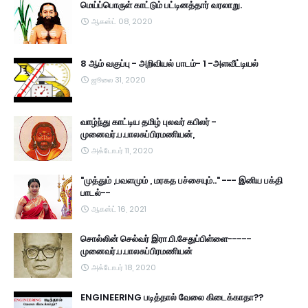
மெய்ப்பொருள் காட்டும் பட்டினத்தார் வரலாறு.
ஆகஸ்ட் 08, 2020
8 ஆம் வகுப்பு - அறிவியல் பாடம்- 1 -அளவீட்டியல்
ஜூலை 31, 2020
வாழ்ந்து காட்டிய தமிழ் புலவர் கபிலர் -
முனைவர்.ப.பாலசுப்பிரமணியன்,
அக்டோபர் 11, 2020
"முத்தும் ,பவளமும் , மரகத பச்சையும்.." --- இனிய பக்தி
பாடல்--
ஆகஸ்ட் 16, 2021
சொல்லின் செல்வர் இரா.பி.சேதுப்பிள்ளை-----
முனைவர்.ப.பாலசுப்பிரமணியன்
அக்டோபர் 18, 2020
ENGINEERING படித்தால் வேலை கிடைக்காதா??