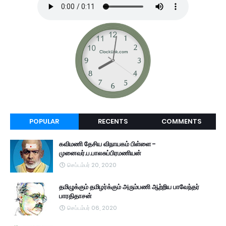
POPULAR
RECENTS
COMMENTS
கவிமணி தேசிய விநாயகம் பிள்ளை -
முனைவர்.ப.பாலசுப்பிரமணியன்
செப்டம்பர் 20, 2020
தமிழுக்கும் தமிழர்க்கும் அரும்பணி ஆற்றிய பாவேந்தர்
பாரதிதாசன்
செப்டம்பர் 06, 2020