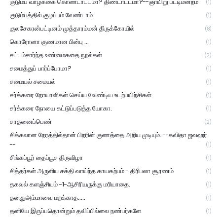
குடும்ப வாழ்க்கை கொண்டாட்டமா? திண்டாட்டமா?--ஞாயிறு பட்டிமன்றம்
(1)
குடும்பத்தில் குழப்பம் வேண்டாம்
(1)
குலசேகரன்பட்டினம் முத்தாரம்மன் திருக்கோயில்
(8)
கொரோனா குணமான பின்பு ...
(1)
சட்டம்சார்ந்த உண்மைகதை நூல்கள்
(2)
சமைத்துப் பார்ப்போமா?
(1)
சமையல் சமையல்
(1)
சர்க்கரை நோயாளிகள் செய்ய வேண்டிய உடற்பயிற்சிகள்
(1)
சர்க்கரை நோயை கட்டுப்படுத்த யோகா.
(1)
சாதனைப்பெண்
(2)
சிக்கலான நேரத்தில்தான் பிறரின் குணத்தை அறிய முடியும். --கவிதா ஜவஹர்
--
(1)
சிங்கப்பூர் தைப்பூச திருவிழா
(1)
சித்தர்கள் அருளிய சக்தி வாய்ந்த காயகற்பம் - திரிபலா சூரணம்
(1)
தகவல் களஞ்சியம் -1-ஆசிரியருக்கு மரியாதை.
(1)
தனதுஅம்மாவை மறக்காத.....
(1)
தனியே இருப்பதொன்றும் தவிப்பில்லை நண்பர்களே
(1)