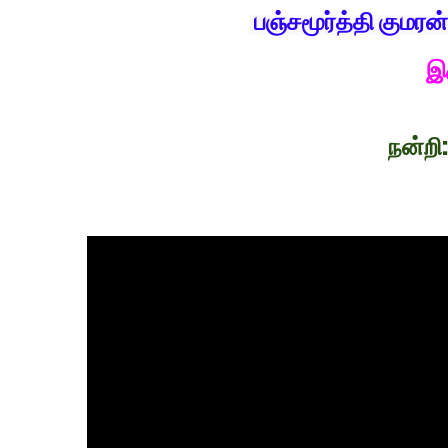
பஞ்சமூர்த்தி குமரன
இ
நன்ற