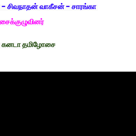
் - சிவநாதன் வாகீசன் - சாரங்கா
சைக்குழுவினர்
ி: கனடா தமிழோசை