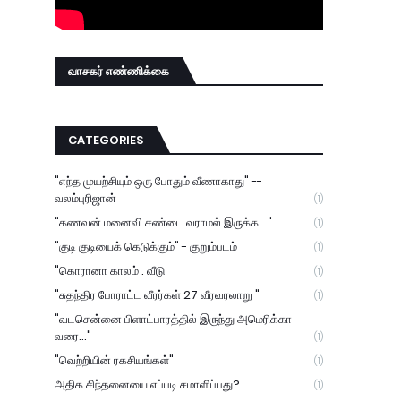
வாசகர் எண்ணிக்கை
CATEGORIES
"எந்த முயற்சியும் ஒரு போதும் வீணாகாது" --
வலம்புரிஜான்
(1)
"கணவன் மனைவி சண்டை வராமல் இருக்க ...'
(1)
"குடி குடியைக் கெடுக்கும்" - குறும்படம்
(1)
"கொரானா காலம் : வீடு
(1)
"சுதந்திர போராட்ட வீரர்கள் 27 வீரவரலாறு "
(1)
"வடசென்னை பிளாட்பாரத்தில் இருந்து அமெரிக்கா
வரை..."
(1)
"வெற்றியின் ரகசியங்கள்"
(1)
அதிக சிந்தனையை எப்படி சமாளிப்பது?
(1)