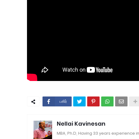
பகிர்
Nellai Kavinesan
MBA, Ph.D, Having 33 years experience in