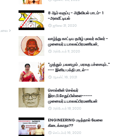
8 ஆம் வகுப்பு - அறிவியல் பாடம்- 1
-அளவீட்டியல்
ஜூலை 31, 2020
யவை
வாழ்ந்து காட்டிய தமிழ் புலவர் கபிலர் -
முனைவர்.ப.பாலசுப்பிரமணியன்,
அக்டோபர் 11, 2020
"முத்தும் ,பவளமும் , மரகத பச்சையும்.."
--- இனிய பக்தி பாடல்--
ஆகஸ்ட் 16, 2021
சொல்லின் செல்வர்
இரா.பி.சேதுப்பிள்ளை-----
முனைவர்.ப.பாலசுப்பிரமணியன்
அக்டோபர் 18, 2020
ENGINEERING படித்தால் வேலை
கிடைக்காதா??
செப்டம்பர் 16, 2020