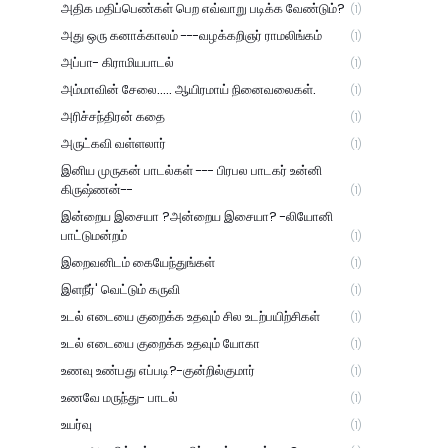
அதிக மதிப்பெண்கள் பெற எவ்வாறு படிக்க வேண்டும்?
(1)
அது ஒரு கனாக்காலம் ---வழக்கறிஞர் ராமலிங்கம்
(1)
அப்பா- கிராமியபாடல்
(1)
அம்மாவின் சேலை..... ஆயிரமாய் நினைவலைகள்.
(1)
அரிச்சந்திரன் கதை
(1)
அருட்கவி வள்ளலார்
(1)
இனிய முருகன் பாடல்கள் --- பிரபல பாடகர் உன்னி
கிருஷ்ணன்--
(1)
இன்றைய இசையா ?அன்றைய இசையா? -லியோனி
பாட்டுமன்றம்
(1)
இறைவனிடம் கையேந்துங்கள்
(1)
இளநீர்' வெட்டும் கருவி
(1)
உடல் எடையை குறைக்க உதவும் சில உடற்பயிற்சிகள்
(1)
உடல் எடையை குறைக்க உதவும் யோகா
(1)
உணவு உண்பது எப்படி?-குன்றில்குமார்
(1)
உணவே மருந்து- பாடல்
(1)
உயர்வு
(1)