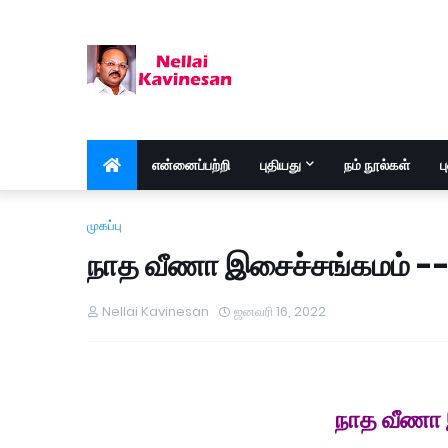
என்னைப்பற்றி
புதியது
நம் நூல்கள்
ப
முகப்பு
நாத வீணா இசைச்சங்கமம் -
Nellai Kavinesan
ஜனவரி 16, 2022
நாத வீணா 