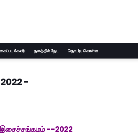
ுகைப்பட கேலரி
தளத்தில் தேட
தொடர்பு கொள்ள
-2022 -
இசைச்சங்கமம் --2022