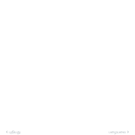
புதியது
பழையவை