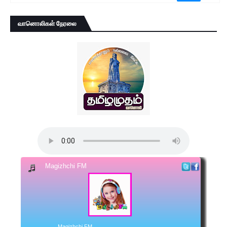
வானொலிகள் நேரலை