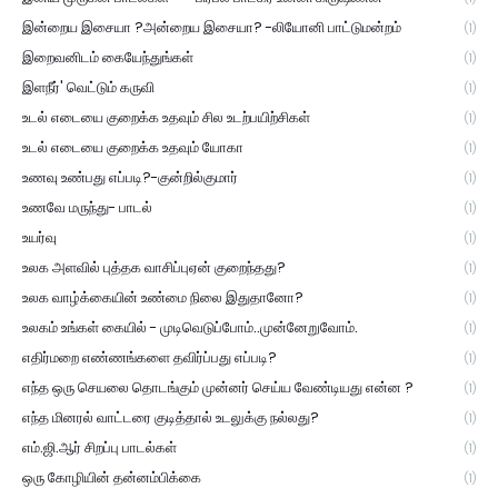
இன்றைய இசையா ?அன்றைய இசையா? -லியோனி பாட்டுமன்றம்
(1)
இறைவனிடம் கையேந்துங்கள்
(1)
இளநீர்' வெட்டும் கருவி
(1)
உடல் எடையை குறைக்க உதவும் சில உடற்பயிற்சிகள்
(1)
உடல் எடையை குறைக்க உதவும் யோகா
(1)
உணவு உண்பது எப்படி?-குன்றில்குமார்
(1)
உணவே மருந்து- பாடல்
(1)
உயர்வு
(1)
உலக அளவில் புத்தக வாசிப்புஏன் குறைந்தது?
(1)
உலக வாழ்க்கையின் உண்மை நிலை இதுதானோ?
(1)
உலகம் உங்கள் கையில் - முடிவெடுப்போம்..முன்னேறுவோம்.
(1)
எதிர்மறை எண்ணங்களை தவிர்ப்பது எப்படி?
(1)
எந்த ஒரு செயலை தொடங்கும் முன்னர் செய்ய வேண்டியது என்ன ?
(1)
எந்த மினரல் வாட்டரை குடித்தால் உடலுக்கு நல்லது?
(1)
எம்.ஜி.ஆர் சிறப்பு பாடல்கள்
(1)
ஒரு கோழியின் தன்னம்பிக்கை
(1)