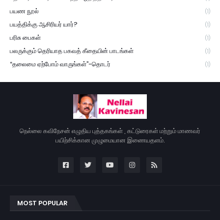
பயண நூல்
(1)
பயத்திக்கு ஆசிரியர் யார்?
(1)
பரிசு பைகள்
(1)
பலருக்கும் தெரியாத பகவத் கீதையின் பாடங்கள்
(1)
“தலைமை ஏற்போம் வாருங்கள்”-தொடர்
(1)
நெல்லை கவிநேசன் எழுதிய புத்தகங்கள் , கட்டுரைகள் மற்றும் மாணவர்
பயிற்சிக்கான முழுமையான இணையதளம்.
MOST POPULAR