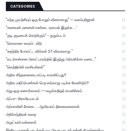
CATEGORIES
"எந்த முயற்சியும் ஒரு போதும் வீணாகாது" -- வலம்புரிஜான்
(1)
"கணவன் மனைவி சண்டை வராமல் இருக்க ...'
(1)
"குடி குடியைக் கெடுக்கும்" - குறும்படம்
(1)
"கொரானா காலம் : வீடு
(1)
"சுதந்திர போராட்ட வீரர்கள் 27 வீரவரலாறு "
(1)
"வடசென்னை பிளாட்பாரத்தில் இருந்து அமெரிக்கா வரை..."
(1)
"வெற்றியின் ரகசியங்கள்"
(1)
அதிக சிந்தனையை எப்படி சமாளிப்பது?
(1)
அதிக மதிப்பெண்கள் பெற எவ்வாறு படிக்க வேண்டும்?
(1)
அது ஒரு கனாக்காலம் ---வழக்கறிஞர் ராமலிங்கம்
(1)
அப்பா- கிராமியபாடல்
(1)
அம்மாவின் சேலை..... ஆயிரமாய் நினைவலைகள்.
(1)
அரிச்சந்திரன் கதை
(1)
அருட்கவி வள்ளலார்
(1)
இனிய முருகன் பாடல்கள் --- பிரபல பாடகர் உன்னி கிருஷ்ணன்--
(1)