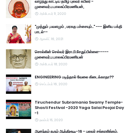
வாழ்ந்து காட்டிய தமிழ் புலவர் கபிலர் -
முனைவர்.ப.பாலசுப்பிரமணியன்,
அக்டோபர் 11, 2020
"முத்தும் ,பவளமும் , மரகத பச்சையும்.." --- இனிய பக்தி
பாடல்--
ஆகஸ்ட் 16, 2021
சொல்லின் செல்வர் இரா.பி.சேதுப்பிள்ளை-----
முனைவர்.ப.பாலசுப்பிரமணியன்
அக்டோபர் 18, 2020
ENGINEERING படித்தால் வேலை கிடைக்காதா??
செப்டம்பர் 16, 2020
Tiruchendur Subramania Swamy Temple-
Shasti Festival -2020 Yaga Salai Poojai Day
-1
நவம்பர் 15, 2020
ஆனந்தம் தரும் ஆத்திசூடி-16 - புலவர் சங்கரலிங்கம்.