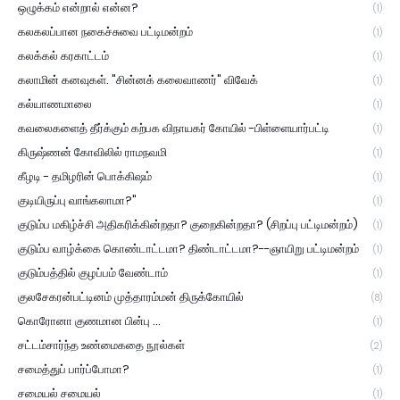
ஒழுக்கம் என்றால் என்ன?
(1)
கலகலப்பான நகைச்சுவை பட்டிமன்றம்
(1)
கலக்கல் கரகாட்டம்
(1)
கலாமின் கனவுகள். "சின்னக் கலைவாணர்" விவேக்
(1)
கல்யாணமாலை
(1)
கவலைகளைத் தீர்க்கும் கற்பக விநாயகர் கோயில் -பிள்ளையார்பட்டி
(1)
கிருஷ்ணன் கோவிலில் ராமநவமி
(1)
கீழடி - தமிழரின் பொக்கிஷம்
(1)
குடியிருப்பு வாங்கலாமா?"
(1)
குடும்ப மகிழ்ச்சி அதிகரிக்கின்றதா? குறைகின்றதா? (சிறப்பு பட்டிமன்றம்)
(1)
குடும்ப வாழ்க்கை கொண்டாட்டமா? திண்டாட்டமா?--ஞாயிறு பட்டிமன்றம்
(1)
குடும்பத்தில் குழப்பம் வேண்டாம்
(1)
குலசேகரன்பட்டினம் முத்தாரம்மன் திருக்கோயில்
(8)
கொரோனா குணமான பின்பு ...
(1)
சட்டம்சார்ந்த உண்மைகதை நூல்கள்
(2)
சமைத்துப் பார்ப்போமா?
(1)
சமையல் சமையல்
(1)