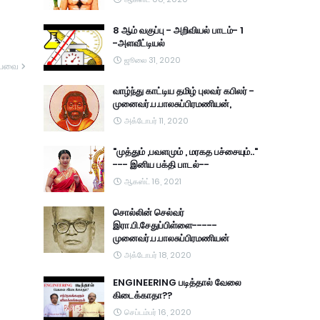
8 ஆம் வகுப்பு - அறிவியல் பாடம்- 1
-அளவீட்டியல்
ஜூலை 31, 2020
யவை
வாழ்ந்து காட்டிய தமிழ் புலவர் கபிலர் -
முனைவர்.ப.பாலசுப்பிரமணியன்,
அக்டோபர் 11, 2020
"முத்தும் ,பவளமும் , மரகத பச்சையும்.."
--- இனிய பக்தி பாடல்--
ஆகஸ்ட் 16, 2021
சொல்லின் செல்வர்
இரா.பி.சேதுப்பிள்ளை-----
முனைவர்.ப.பாலசுப்பிரமணியன்
அக்டோபர் 18, 2020
ENGINEERING படித்தால் வேலை
கிடைக்காதா??
செப்டம்பர் 16, 2020