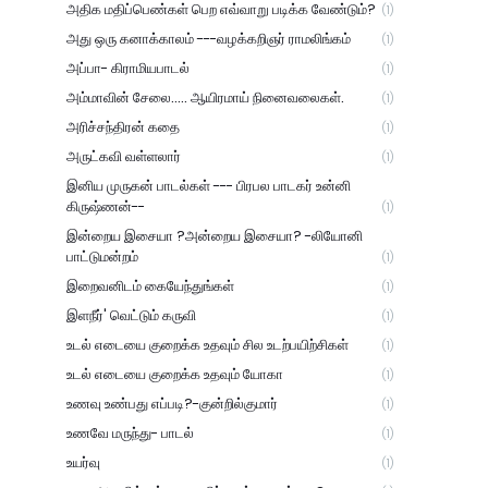
அதிக மதிப்பெண்கள் பெற எவ்வாறு படிக்க வேண்டும்?
(1)
அது ஒரு கனாக்காலம் ---வழக்கறிஞர் ராமலிங்கம்
(1)
அப்பா- கிராமியபாடல்
(1)
அம்மாவின் சேலை..... ஆயிரமாய் நினைவலைகள்.
(1)
அரிச்சந்திரன் கதை
(1)
அருட்கவி வள்ளலார்
(1)
இனிய முருகன் பாடல்கள் --- பிரபல பாடகர் உன்னி
கிருஷ்ணன்--
(1)
இன்றைய இசையா ?அன்றைய இசையா? -லியோனி
பாட்டுமன்றம்
(1)
இறைவனிடம் கையேந்துங்கள்
(1)
இளநீர்' வெட்டும் கருவி
(1)
உடல் எடையை குறைக்க உதவும் சில உடற்பயிற்சிகள்
(1)
உடல் எடையை குறைக்க உதவும் யோகா
(1)
உணவு உண்பது எப்படி?-குன்றில்குமார்
(1)
உணவே மருந்து- பாடல்
(1)
உயர்வு
(1)