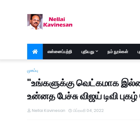
என்னைப்பற்றி
புதியது
நம் நூல்கள்
ப
முகப்பு
"உங்களுக்கு வெட்கமாக இல்ல
உன்னத பேச்சு விஜய் டிவி புகழ
Nellai Kavinesan
பிப்ரவரி 04, 2022