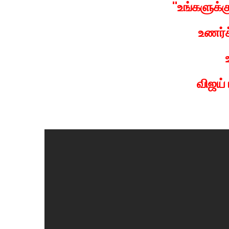
"உங்களுக்
உணர்
விஜய் 