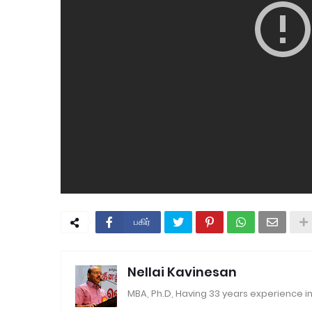
பகிர்
Nellai Kavinesan
MBA, Ph.D, Having 33 years experience in