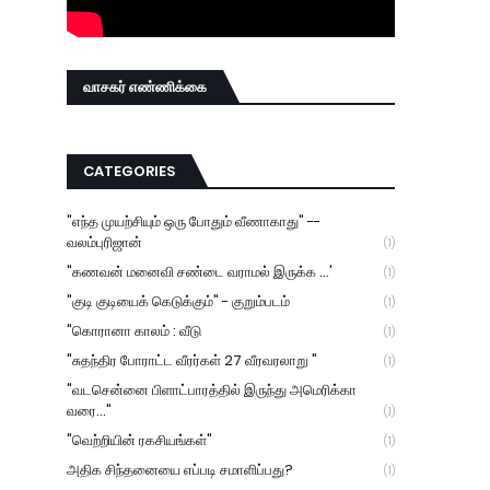
வாசகர் எண்ணிக்கை
CATEGORIES
"எந்த முயற்சியும் ஒரு போதும் வீணாகாது" --
வலம்புரிஜான்
(1)
"கணவன் மனைவி சண்டை வராமல் இருக்க ...'
(1)
"குடி குடியைக் கெடுக்கும்" - குறும்படம்
(1)
"கொரானா காலம் : வீடு
(1)
"சுதந்திர போராட்ட வீரர்கள் 27 வீரவரலாறு "
(1)
"வடசென்னை பிளாட்பாரத்தில் இருந்து அமெரிக்கா
வரை..."
(1)
"வெற்றியின் ரகசியங்கள்"
(1)
அதிக சிந்தனையை எப்படி சமாளிப்பது?
(1)