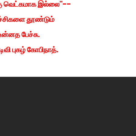
கு வெட்கமாக இல்லை
"--
ச்சிகளை தூண்டும்
உன்னத பேச்சு.
டிவி புகழ் கோபிநாத்.