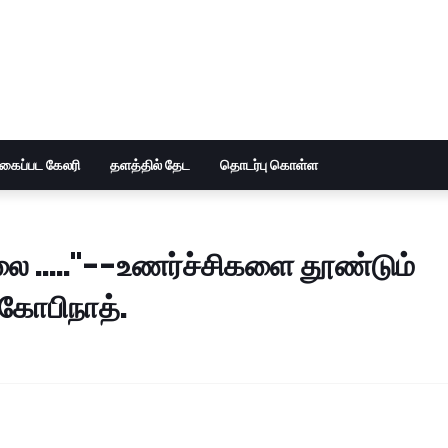
ுகைப்பட கேலரி
தளத்தில் தேட
தொடர்பு கொள்ள
ை ....."--உணர்ச்சிகளை தூண்டும்
் கோபிநாத்.