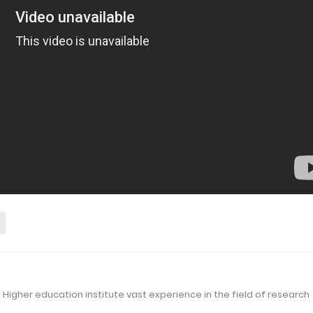
 Higher education institute vast experience in the field of research