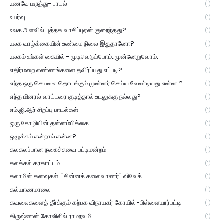
உணவே மருந்து- பாடல்
(1)
உயர்வு
(1)
உலக அளவில் புத்தக வாசிப்புஏன் குறைந்தது?
(1)
உலக வாழ்க்கையின் உண்மை நிலை இதுதானோ?
(1)
உலகம் உங்கள் கையில் - முடிவெடுப்போம்..முன்னேறுவோம்.
(1)
எதிர்மறை எண்ணங்களை தவிர்ப்பது எப்படி?
(1)
எந்த ஒரு செயலை தொடங்கும் முன்னர் செய்ய வேண்டியது என்ன ?
(1)
எந்த மினரல் வாட்டரை குடித்தால் உடலுக்கு நல்லது?
(1)
எம்.ஜி.ஆர் சிறப்பு பாடல்கள்
(1)
ஒரு கோழியின் தன்னம்பிக்கை
(1)
ஒழுக்கம் என்றால் என்ன?
(1)
கலகலப்பான நகைச்சுவை பட்டிமன்றம்
(1)
கலக்கல் கரகாட்டம்
(1)
கலாமின் கனவுகள். "சின்னக் கலைவாணர்" விவேக்
(1)
கல்யாணமாலை
(1)
கவலைகளைத் தீர்க்கும் கற்பக விநாயகர் கோயில் -பிள்ளையார்பட்டி
(1)
கிருஷ்ணன் கோவிலில் ராமநவமி
(1)