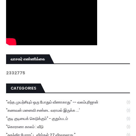
வாசகர் எண்ணிக்கை
2
3
3
2
7
7
5
CATEGORIES
"எந்த முயற்சியும் ஒரு போதும் வீணாகாது" -- வலம்புரிஜான்
(1)
"கணவன் மனைவி சண்டை வராமல் இருக்க ...'
(1)
"குடி குடியைக் கெடுக்கும்" - குறும்படம்
(1)
"கொரானா காலம் : வீடு
(1)
"சுதந்திர போராட்ட வீரர்கள் 27 வீரவரலாறு "
(1)