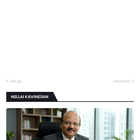
புதியது
பழையவை
NELLAI KAVINESAN