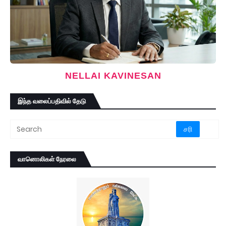
NELLAI KAVINESAN
இந்த வலைப்பதிவில் தேடு
வானொலிகள் நேரலை