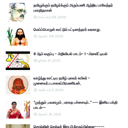
தமிழுக்கும் தமிழர்க்கும் அரும்பணி ஆற்றிய பாவேந்தர்
பாரதிதாசன்
செப்டம்பர் 06, 2020
மெய்ப்பொருள் காட்டும் பட்டினத்தார் வரலாறு.
ஆகஸ்ட் 08, 2020
8 ஆம் வகுப்பு - அறிவியல் பாடம்- 1 -அளவீட்டியல்
ஜூலை 31, 2020
வாழ்ந்து காட்டிய தமிழ் புலவர் கபிலர் -
முனைவர்.ப.பாலசுப்பிரமணியன்,
அக்டோபர் 11, 2020
"முத்தும் ,பவளமும் , மரகத பச்சையும்.." --- இனிய பக்தி
பாடல்--
ஆகஸ்ட் 16, 2021
சொல்லின் செல்வர் இரா.பி.சேதுப்பிள்ளை-----