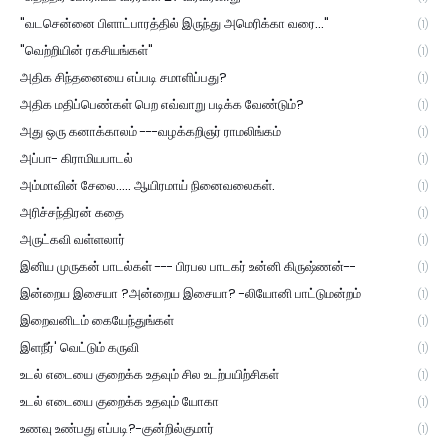
"வடசென்னை பிளாட்பாரத்தில் இருந்து அமெரிக்கா வரை..."
(1)
"வெற்றியின் ரகசியங்கள்"
(1)
அதிக சிந்தனையை எப்படி சமாளிப்பது?
(1)
அதிக மதிப்பெண்கள் பெற எவ்வாறு படிக்க வேண்டும்?
(1)
அது ஒரு கனாக்காலம் ---வழக்கறிஞர் ராமலிங்கம்
(1)
அப்பா- கிராமியபாடல்
(1)
அம்மாவின் சேலை..... ஆயிரமாய் நினைவலைகள்.
(1)
அரிச்சந்திரன் கதை
(1)
அருட்கவி வள்ளலார்
(1)
இனிய முருகன் பாடல்கள் --- பிரபல பாடகர் உன்னி கிருஷ்ணன்--
(1)
இன்றைய இசையா ?அன்றைய இசையா? -லியோனி பாட்டுமன்றம்
(1)
இறைவனிடம் கையேந்துங்கள்
(1)
இளநீர்' வெட்டும் கருவி
(1)
உடல் எடையை குறைக்க உதவும் சில உடற்பயிற்சிகள்
(1)
உடல் எடையை குறைக்க உதவும் யோகா
(1)
உணவு உண்பது எப்படி?-குன்றில்குமார்
(1)