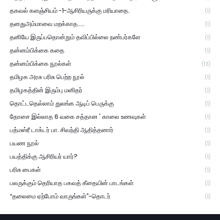
தகவல் களஞ்சியம் -1-ஆசிரியருக்கு மரியாதை.
(1)
தனதுஅம்மாவை மறக்காத.....
(1)
தனியே இருப்பதொன்றும் தவிப்பில்லை நண்பர்களே
(1)
தன்னம்பிக்கை கதை
(1)
தன்னம்பிக்கை நூல்கள்
(13)
தமிழக அரசு பரிசு பெற்ற நூல்
(1)
தமிழகத்தின் இரும்பு மனிதர்
(1)
தொட்டதெல்லாம் துலங்க ஆடிப் பெருக்கு
(1)
தோசை இல்லாத 6 வகை சத்தான ' காலை உணவுகள்
(1)
பத்மஸ்ரீ டாக்டர் பா. சிவந்தி ஆதித்தனார்
(1)
பயண நூல்
(1)
பயத்திக்கு ஆசிரியர் யார்?
(1)
பரிசு பைகள்
(1)
பலருக்கும் தெரியாத பகவத் கீதையின் பாடங்கள்
(1)
“தலைமை ஏற்போம் வாருங்கள்”-தொடர்
(1)