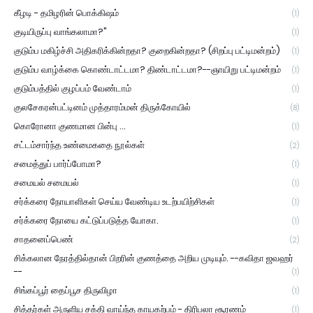
கீழடி - தமிழரின் பொக்கிஷம்
(1)
குடியிருப்பு வாங்கலாமா?"
(1)
குடும்ப மகிழ்ச்சி அதிகரிக்கின்றதா? குறைகின்றதா? (சிறப்பு பட்டிமன்றம்)
(1)
குடும்ப வாழ்க்கை கொண்டாட்டமா? திண்டாட்டமா?--ஞாயிறு பட்டிமன்றம்
(1)
குடும்பத்தில் குழப்பம் வேண்டாம்
(1)
குலசேகரன்பட்டினம் முத்தாரம்மன் திருக்கோயில்
(8)
கொரோனா குணமான பின்பு ...
(1)
சட்டம்சார்ந்த உண்மைகதை நூல்கள்
(2)
சமைத்துப் பார்ப்போமா?
(1)
சமையல் சமையல்
(1)
சர்க்கரை நோயாளிகள் செய்ய வேண்டிய உடற்பயிற்சிகள்
(1)
சர்க்கரை நோயை கட்டுப்படுத்த யோகா.
(1)
சாதனைப்பெண்
(2)
சிக்கலான நேரத்தில்தான் பிறரின் குணத்தை அறிய முடியும். --கவிதா ஜவஹர்
--
(1)
சிங்கப்பூர் தைப்பூச திருவிழா
(1)
சித்தர்கள் அருளிய சக்தி வாய்ந்த காயகற்பம் - திரிபலா சூரணம்
(1)