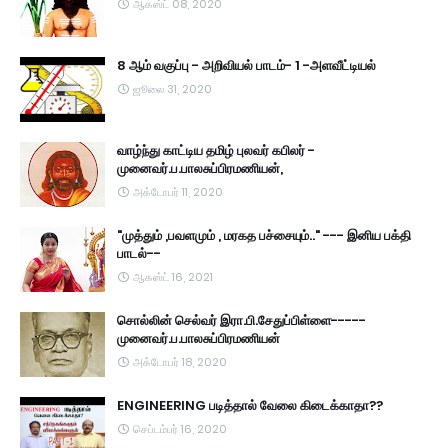
ஆகஸ்ட் 08, 2020
8 ஆம் வகுப்பு - அறிவியல் பாடம்- 1 -அளவீட்டியல்
ஜூலை 31, 2020
வாழ்ந்து காட்டிய தமிழ் புலவர் கபிலர் -
முனைவர்.ப.பாலசுப்பிரமணியன்,
அக்டோபர் 11, 2020
"முத்தும் ,பவளமும் , மரகத பச்சையும்.." --- இனிய பக்தி
பாடல்--
ஆகஸ்ட் 16, 2021
சொல்லின் செல்வர் இரா.பி.சேதுப்பிள்ளை-----
முனைவர்.ப.பாலசுப்பிரமணியன்
அக்டோபர் 18, 2020
ENGINEERING படித்தால் வேலை கிடைக்காதா??
செப்டம்பர் 16, 2020