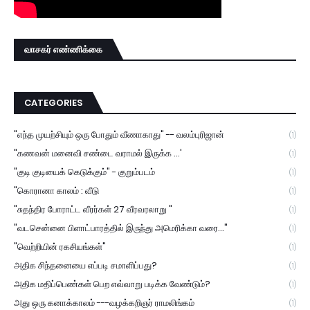
வாசகர் எண்ணிக்கை
CATEGORIES
"எந்த முயற்சியும் ஒரு போதும் வீணாகாது" -- வலம்புரிஜான்
(1)
"கணவன் மனைவி சண்டை வராமல் இருக்க ...'
(1)
"குடி குடியைக் கெடுக்கும்" - குறும்படம்
(1)
"கொரானா காலம் : வீடு
(1)
"சுதந்திர போராட்ட வீரர்கள் 27 வீரவரலாறு "
(1)
"வடசென்னை பிளாட்பாரத்தில் இருந்து அமெரிக்கா வரை..."
(1)
"வெற்றியின் ரகசியங்கள்"
(1)
அதிக சிந்தனையை எப்படி சமாளிப்பது?
(1)
அதிக மதிப்பெண்கள் பெற எவ்வாறு படிக்க வேண்டும்?
(1)
அது ஒரு கனாக்காலம் ---வழக்கறிஞர் ராமலிங்கம்
(1)