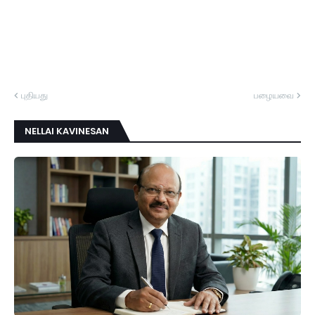
புதியது
பழையவை
NELLAI KAVINESAN