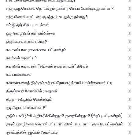
எதிர்மறை எண்ணங்களை தவிர்ப்பது எப்படி?
(1)
எந்த ஒரு செயலை தொடங்கும் முன்னர் செய்ய வேண்டியது என்ன ?
(1)
எந்த மினரல் வாட்டரை குடித்தால் உடலுக்கு நல்லது?
(1)
எம்.ஜி.ஆர் சிறப்பு பாடல்கள்
(1)
ஒரு கோழியின் தன்னம்பிக்கை
(1)
ஒழுக்கம் என்றால் என்ன?
(1)
கலகலப்பான நகைச்சுவை பட்டிமன்றம்
(1)
கலக்கல் கரகாட்டம்
(1)
கலாமின் கனவுகள். "சின்னக் கலைவாணர்" விவேக்
(1)
கல்யாணமாலை
(1)
கவலைகளைத் தீர்க்கும் கற்பக விநாயகர் கோயில் -பிள்ளையார்பட்டி
(1)
கிருஷ்ணன் கோவிலில் ராமநவமி
(1)
கீழடி - தமிழரின் பொக்கிஷம்
(1)
குடியிருப்பு வாங்கலாமா?"
(1)
குடும்ப மகிழ்ச்சி அதிகரிக்கின்றதா? குறைகின்றதா? (சிறப்பு பட்டிமன்றம்)
(1)
குடும்ப வாழ்க்கை கொண்டாட்டமா? திண்டாட்டமா?--ஞாயிறு பட்டிமன்றம்
(1)
குடும்பத்தில் குழப்பம் வேண்டாம்
(1)