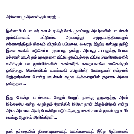
அஸ்ஸலாமு அலைக்கும் வரஹ்...
இஸ்லாமியப் பாடகர் காயல் ஏ.ஆர்.சேக் முகம்மது அவர்களின் பாடல்கள்
முஸ்லிம்களால் மட்டுமல்ல அனைத்து சமுதாயத்தினராலும்
எக்காலத்திலும் மிகவும் விரும்பப் படுபவை. அவரது இழப்பு என்பது தமிழ்
இசை உலகில் ஈடுசெய்ய முடியாத ஒன்று. அவரது கப்பலுக்கு போன
மச்சான் பாடல் தம் உறவுகளை விட்டு குடும்பத்தை விட்டு வெளிநாடுகளில்
வசிக்கும் பல முஸ்லிம்களின் கண்ணீர்க் கதையாகவே உலகெங்கும்
ஒலித்தது. பெண்ணிடம் கைக்கூலி பெறுகின்ற கோழைகள் ஏன்தான்
பிறந்தார்களோ போன்ற பாடல்கள் சமூக அக்கறையின் குரலாக அவை
ஒலித்தன...
இது போன்ற பாடல்களை மேலும் மேலும் நமக்கு தருவதற்கு அவர்
இல்லையே என்று வருந்தும் நேரத்தில் இதோ நான் இருக்கிறேன் என்று
அச்சு அசலாக அவர் போன்றே பாடும் அவரது மகன் காயல் முகம்மது சமீம்
நமக்கு ஆறுதல் அளிக்கிறார்...
தன் தந்தையின் நினைவுகளையும் பாடல்களையும் இந்த நேர்காணல்