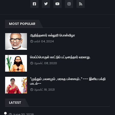
MOST POPULAR
ஆதித்தனார் கல்லூரி பொன்விழா
மார்ச் 04, 2024
மெய்ப்பொருள் காட்டும் பட்டினத்தார் வரலாறு.
ஆகஸ்ட் 08, 2020
"முத்தும் ,பவளமும் , மரகத பச்சையும்.." --- இனிய பக்தி
பாடல்--
ஆகஸ்ட் 16, 2021
LATEST
June 30, 2026