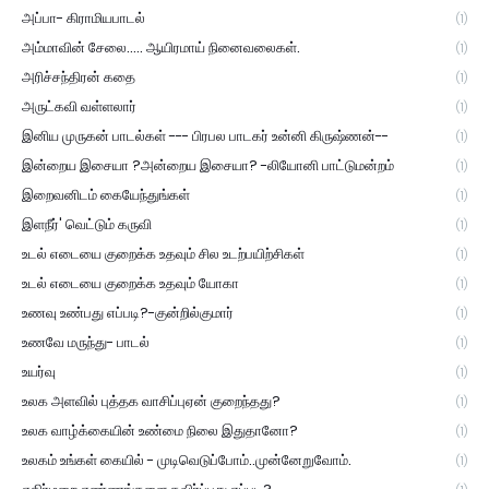
அப்பா- கிராமியபாடல்
(1)
அம்மாவின் சேலை..... ஆயிரமாய் நினைவலைகள்.
(1)
அரிச்சந்திரன் கதை
(1)
அருட்கவி வள்ளலார்
(1)
இனிய முருகன் பாடல்கள் --- பிரபல பாடகர் உன்னி கிருஷ்ணன்--
(1)
இன்றைய இசையா ?அன்றைய இசையா? -லியோனி பாட்டுமன்றம்
(1)
இறைவனிடம் கையேந்துங்கள்
(1)
இளநீர்' வெட்டும் கருவி
(1)
உடல் எடையை குறைக்க உதவும் சில உடற்பயிற்சிகள்
(1)
உடல் எடையை குறைக்க உதவும் யோகா
(1)
உணவு உண்பது எப்படி?-குன்றில்குமார்
(1)
உணவே மருந்து- பாடல்
(1)
உயர்வு
(1)
உலக அளவில் புத்தக வாசிப்புஏன் குறைந்தது?
(1)
உலக வாழ்க்கையின் உண்மை நிலை இதுதானோ?
(1)
உலகம் உங்கள் கையில் - முடிவெடுப்போம்..முன்னேறுவோம்.
(1)