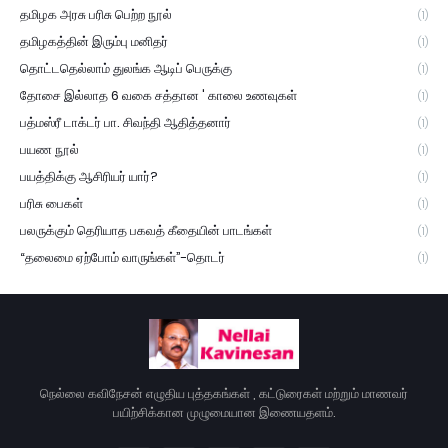
தமிழக அரசு பரிசு பெற்ற நூல்
(1)
தமிழகத்தின் இரும்பு மனிதர்
(1)
தொட்டதெல்லாம் துலங்க ஆடிப் பெருக்கு
(1)
தோசை இல்லாத 6 வகை சத்தான ' காலை உணவுகள்
(1)
பத்மஸ்ரீ டாக்டர் பா. சிவந்தி ஆதித்தனார்
(1)
பயண நூல்
(1)
பயத்திக்கு ஆசிரியர் யார்?
(1)
பரிசு பைகள்
(1)
பலருக்கும் தெரியாத பகவத் கீதையின் பாடங்கள்
(1)
“தலைமை ஏற்போம் வாருங்கள்”-தொடர்
(1)
நெல்லை கவிநேசன் எழுதிய புத்தகங்கள் , கட்டுரைகள் மற்றும் மாணவர்
பயிற்சிக்கான முழுமையான இணையதளம்.