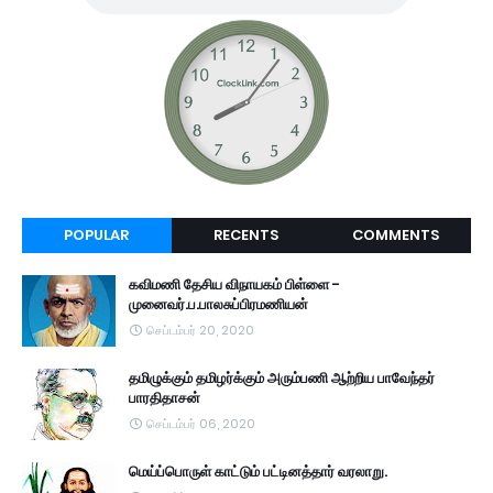
POPULAR
RECENTS
COMMENTS
கவிமணி தேசிய விநாயகம் பிள்ளை -
முனைவர்.ப.பாலசுப்பிரமணியன்
செப்டம்பர் 20, 2020
தமிழுக்கும் தமிழர்க்கும் அரும்பணி ஆற்றிய பாவேந்தர்
பாரதிதாசன்
செப்டம்பர் 06, 2020
மெய்ப்பொருள் காட்டும் பட்டினத்தார் வரலாறு.