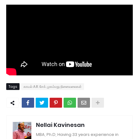
Tags
காயல் A.R. சேக் முகம்மது நினைவலைகள்
Nellai Kavinesan
MBA, Ph.D, Having 33 years experience in