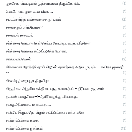
குலசேகரன்பட்டினம் முத்தாரம்மன் திருக்கோயில்
(8)
கொரோனா குணமான பின்பு ...
(1)
சட்டம்சார்ந்த உண்மைகதை நூல்கள்
(2)
சமைத்துப் பார்ப்போமா?
(1)
சமையல் சமையல்
(1)
சர்க்கரை நோயாளிகள் செய்ய வேண்டிய உடற்பயிற்சிகள்
(1)
சர்க்கரை நோயை கட்டுப்படுத்த யோகா.
(1)
சாதனைப்பெண்
(2)
சிக்கலான நேரத்தில்தான் பிறரின் குணத்தை அறிய முடியும். --கவிதா ஜவஹர்
--
(1)
சிங்கப்பூர் தைப்பூச திருவிழா
(1)
சித்தர்கள் அருளிய சக்தி வாய்ந்த காயகற்பம் - திரிபலா சூரணம்
(1)
தகவல் களஞ்சியம் -1-ஆசிரியருக்கு மரியாதை.
(1)
தனதுஅம்மாவை மறக்காத.....
(1)
தனியே இருப்பதொன்றும் தவிப்பில்லை நண்பர்களே
(1)
தன்னம்பிக்கை கதை
(1)
தன்னம்பிக்கை நூல்கள்
(13)