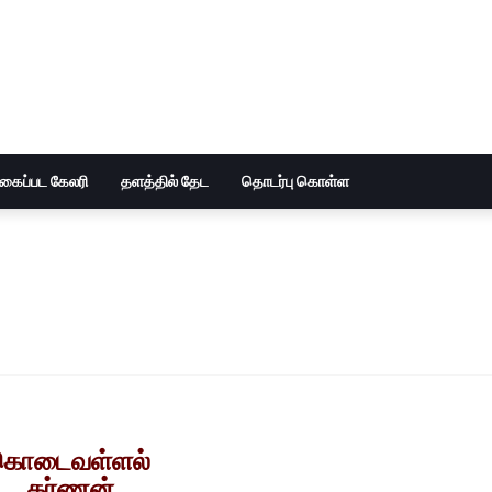
ுகைப்பட கேலரி
தளத்தில் தேட
தொடர்பு கொள்ள
கொடைவள்ளல்
கர்ணன்