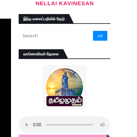
NELLAI KAVINESAN
இந்த வலைப்பதிவில் தேடு
வானொலிகள் நேரலை