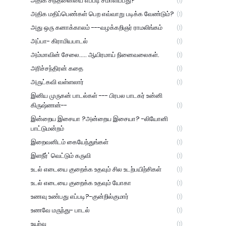
அதிக சிந்தனையை எப்படி சமாளிப்பது?
(1)
அதிக மதிப்பெண்கள் பெற எவ்வாறு படிக்க வேண்டும்?
(1)
அது ஒரு கனாக்காலம் ---வழக்கறிஞர் ராமலிங்கம்
(1)
அப்பா- கிராமியபாடல்
(1)
அம்மாவின் சேலை..... ஆயிரமாய் நினைவலைகள்.
(1)
அரிச்சந்திரன் கதை
(1)
அருட்கவி வள்ளலார்
(1)
இனிய முருகன் பாடல்கள் --- பிரபல பாடகர் உன்னி
கிருஷ்ணன்--
(1)
இன்றைய இசையா ?அன்றைய இசையா? -லியோனி
பாட்டுமன்றம்
(1)
இறைவனிடம் கையேந்துங்கள்
(1)
இளநீர்' வெட்டும் கருவி
(1)
உடல் எடையை குறைக்க உதவும் சில உடற்பயிற்சிகள்
(1)
உடல் எடையை குறைக்க உதவும் யோகா
(1)
உணவு உண்பது எப்படி?-குன்றில்குமார்
(1)
உணவே மருந்து- பாடல்
(1)
உயர்வு
(1)