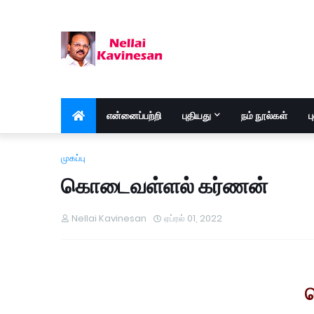
என்னைப்பற்றி
புதியது
நம் நூல்கள்
ப
முகப்பு
கொடைவள்ளல் கர்ணன்
Nellai Kavinesan
ஏப்ரல் 01, 2022