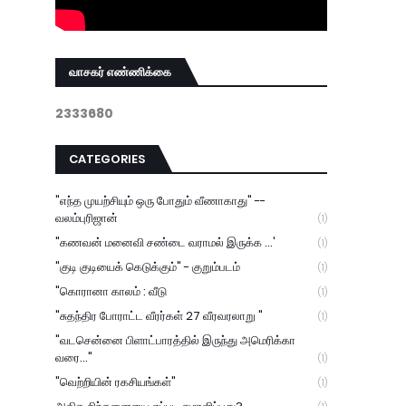
வாசகர் எண்ணிக்கை
2
3
3
3
6
8
0
CATEGORIES
"எந்த முயற்சியும் ஒரு போதும் வீணாகாது" --
வலம்புரிஜான்
(1)
"கணவன் மனைவி சண்டை வராமல் இருக்க ...'
(1)
"குடி குடியைக் கெடுக்கும்" - குறும்படம்
(1)
"கொரானா காலம் : வீடு
(1)
"சுதந்திர போராட்ட வீரர்கள் 27 வீரவரலாறு "
(1)
"வடசென்னை பிளாட்பாரத்தில் இருந்து அமெரிக்கா
வரை..."
(1)
"வெற்றியின் ரகசியங்கள்"
(1)