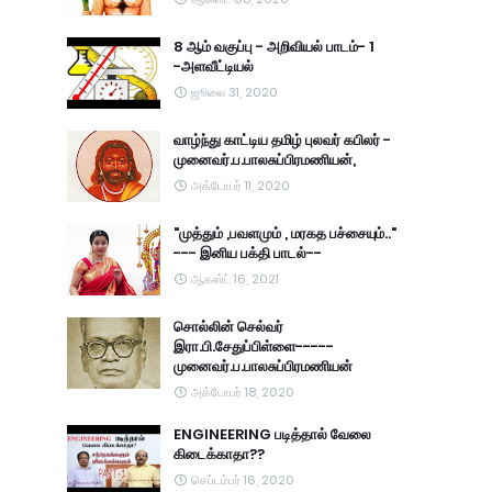
8 ஆம் வகுப்பு - அறிவியல் பாடம்- 1
-அளவீட்டியல்
ஜூலை 31, 2020
வாழ்ந்து காட்டிய தமிழ் புலவர் கபிலர் -
முனைவர்.ப.பாலசுப்பிரமணியன்,
அக்டோபர் 11, 2020
"முத்தும் ,பவளமும் , மரகத பச்சையும்.."
--- இனிய பக்தி பாடல்--
ஆகஸ்ட் 16, 2021
சொல்லின் செல்வர்
இரா.பி.சேதுப்பிள்ளை-----
முனைவர்.ப.பாலசுப்பிரமணியன்
அக்டோபர் 18, 2020
ENGINEERING படித்தால் வேலை
கிடைக்காதா??
செப்டம்பர் 16, 2020