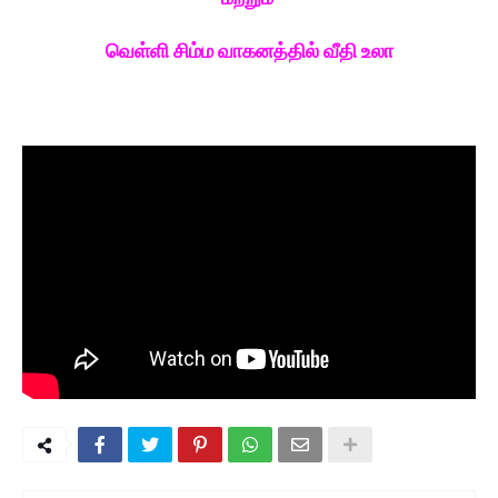
வெள்ளி சிம்ம வாகனத்தில் வீதி உலா