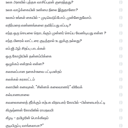
உலக அளவில் புத்தக வாசிப்புஏன் குறைந்தது?
(1)
உலக வாழ்க்கையின் உண்மை நிலை இதுதானோ?
(1)
உலகம் உங்கள் கையில் - முடிவெடுப்போம்..முன்னேறுவோம்.
(1)
எதிர்மறை எண்ணங்களை தவிர்ப்பது எப்படி?
(1)
எந்த ஒரு செயலை தொடங்கும் முன்னர் செய்ய வேண்டியது என்ன ?
(1)
எந்த மினரல் வாட்டரை குடித்தால் உடலுக்கு நல்லது?
(1)
எம்.ஜி.ஆர் சிறப்பு பாடல்கள்
(1)
ஒரு கோழியின் தன்னம்பிக்கை
(1)
ஒழுக்கம் என்றால் என்ன?
(1)
கலகலப்பான நகைச்சுவை பட்டிமன்றம்
(1)
கலக்கல் கரகாட்டம்
(1)
கலாமின் கனவுகள். "சின்னக் கலைவாணர்" விவேக்
(1)
கல்யாணமாலை
(1)
கவலைகளைத் தீர்க்கும் கற்பக விநாயகர் கோயில் -பிள்ளையார்பட்டி
(1)
கிருஷ்ணன் கோவிலில் ராமநவமி
(1)
கீழடி - தமிழரின் பொக்கிஷம்
(1)
குடியிருப்பு வாங்கலாமா?"
(1)