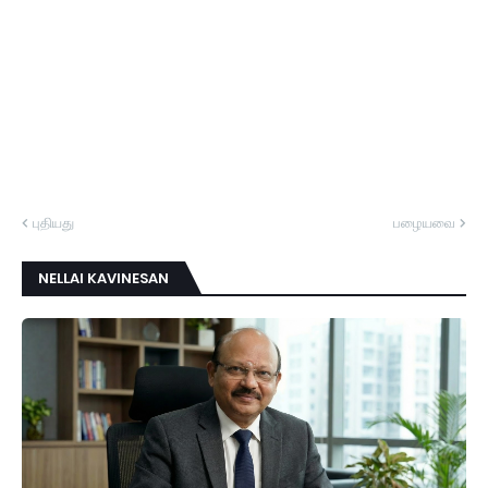
புதியது
பழையவை
NELLAI KAVINESAN