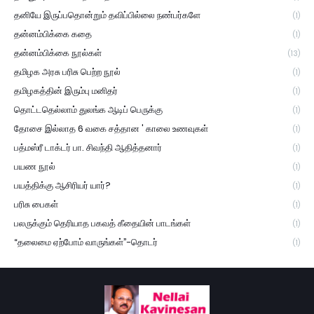
தனியே இருப்பதொன்றும் தவிப்பில்லை நண்பர்களே
(1)
தன்னம்பிக்கை கதை
(1)
தன்னம்பிக்கை நூல்கள்
(13)
தமிழக அரசு பரிசு பெற்ற நூல்
(1)
தமிழகத்தின் இரும்பு மனிதர்
(1)
தொட்டதெல்லாம் துலங்க ஆடிப் பெருக்கு
(1)
தோசை இல்லாத 6 வகை சத்தான ' காலை உணவுகள்
(1)
பத்மஸ்ரீ டாக்டர் பா. சிவந்தி ஆதித்தனார்
(1)
பயண நூல்
(1)
பயத்திக்கு ஆசிரியர் யார்?
(1)
பரிசு பைகள்
(1)
பலருக்கும் தெரியாத பகவத் கீதையின் பாடங்கள்
(1)
“தலைமை ஏற்போம் வாருங்கள்”-தொடர்
(1)