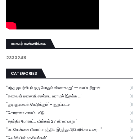
வாசகர் எண்ணிக்கை
2
3
3
3
2
4
8
CATEGORIES
"எந்த முயற்சியும் ஒரு போதும் வீணாகாது" -- வலம்புரிஜான்
(1)
"கணவன் மனைவி சண்டை வராமல் இருக்க ...'
(1)
"குடி குடியைக் கெடுக்கும்" - குறும்படம்
(1)
"கொரானா காலம் : வீடு
(1)
"சுதந்திர போராட்ட வீரர்கள் 27 வீரவரலாறு "
(1)
"வடசென்னை பிளாட்பாரத்தில் இருந்து அமெரிக்கா வரை..."
(1)
"வெற்றியின் ரகசியங்கள்"
(1)