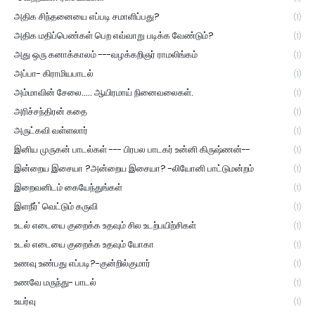
அதிக சிந்தனையை எப்படி சமாளிப்பது?
(1)
அதிக மதிப்பெண்கள் பெற எவ்வாறு படிக்க வேண்டும்?
(1)
அது ஒரு கனாக்காலம் ---வழக்கறிஞர் ராமலிங்கம்
(1)
அப்பா- கிராமியபாடல்
(1)
அம்மாவின் சேலை..... ஆயிரமாய் நினைவலைகள்.
(1)
அரிச்சந்திரன் கதை
(1)
அருட்கவி வள்ளலார்
(1)
இனிய முருகன் பாடல்கள் --- பிரபல பாடகர் உன்னி கிருஷ்ணன்--
(1)
இன்றைய இசையா ?அன்றைய இசையா? -லியோனி பாட்டுமன்றம்
(1)
இறைவனிடம் கையேந்துங்கள்
(1)
இளநீர்' வெட்டும் கருவி
(1)
உடல் எடையை குறைக்க உதவும் சில உடற்பயிற்சிகள்
(1)
உடல் எடையை குறைக்க உதவும் யோகா
(1)
உணவு உண்பது எப்படி?-குன்றில்குமார்
(1)
உணவே மருந்து- பாடல்
(1)
உயர்வு
(1)