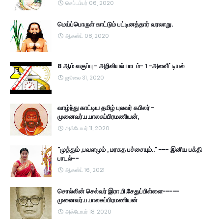
செப்டம்பர் 06, 2020
மெய்ப்பொருள் காட்டும் பட்டினத்தார் வரலாறு.
ஆகஸ்ட் 08, 2020
8 ஆம் வகுப்பு - அறிவியல் பாடம்- 1 -அளவீட்டியல்
ஜூலை 31, 2020
வாழ்ந்து காட்டிய தமிழ் புலவர் கபிலர் -
முனைவர்.ப.பாலசுப்பிரமணியன்,
அக்டோபர் 11, 2020
"முத்தும் ,பவளமும் , மரகத பச்சையும்.." --- இனிய பக்தி
பாடல்--
ஆகஸ்ட் 16, 2021
சொல்லின் செல்வர் இரா.பி.சேதுப்பிள்ளை-----
முனைவர்.ப.பாலசுப்பிரமணியன்
அக்டோபர் 18, 2020