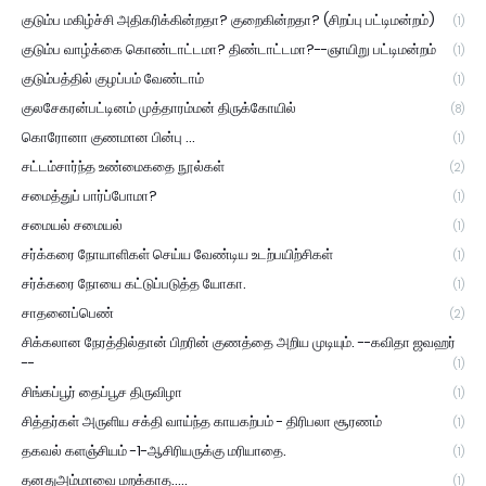
குடும்ப மகிழ்ச்சி அதிகரிக்கின்றதா? குறைகின்றதா? (சிறப்பு பட்டிமன்றம்)
(1)
குடும்ப வாழ்க்கை கொண்டாட்டமா? திண்டாட்டமா?--ஞாயிறு பட்டிமன்றம்
(1)
குடும்பத்தில் குழப்பம் வேண்டாம்
(1)
குலசேகரன்பட்டினம் முத்தாரம்மன் திருக்கோயில்
(8)
கொரோனா குணமான பின்பு ...
(1)
சட்டம்சார்ந்த உண்மைகதை நூல்கள்
(2)
சமைத்துப் பார்ப்போமா?
(1)
சமையல் சமையல்
(1)
சர்க்கரை நோயாளிகள் செய்ய வேண்டிய உடற்பயிற்சிகள்
(1)
சர்க்கரை நோயை கட்டுப்படுத்த யோகா.
(1)
சாதனைப்பெண்
(2)
சிக்கலான நேரத்தில்தான் பிறரின் குணத்தை அறிய முடியும். --கவிதா ஜவஹர்
--
(1)
சிங்கப்பூர் தைப்பூச திருவிழா
(1)
சித்தர்கள் அருளிய சக்தி வாய்ந்த காயகற்பம் - திரிபலா சூரணம்
(1)
தகவல் களஞ்சியம் -1-ஆசிரியருக்கு மரியாதை.
(1)
தனதுஅம்மாவை மறக்காத.....
(1)