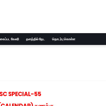
ுகைப்பட கேலரி
தளத்தில் தேட
தொடர்பு கொள்ள
SC SPECIAL-55
 (CALENDAR) கணக்கு