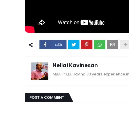
பகிர்
Nellai Kavinesan
MBA, Ph.D, Having 33 years experience in
POST A COMMENT