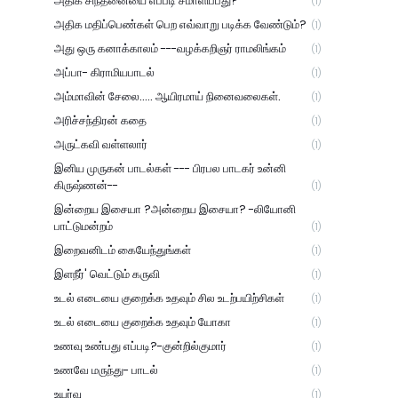
அதிக சிந்தனையை எப்படி சமாளிப்பது?
(1)
அதிக மதிப்பெண்கள் பெற எவ்வாறு படிக்க வேண்டும்?
(1)
அது ஒரு கனாக்காலம் ---வழக்கறிஞர் ராமலிங்கம்
(1)
அப்பா- கிராமியபாடல்
(1)
அம்மாவின் சேலை..... ஆயிரமாய் நினைவலைகள்.
(1)
அரிச்சந்திரன் கதை
(1)
அருட்கவி வள்ளலார்
(1)
இனிய முருகன் பாடல்கள் --- பிரபல பாடகர் உன்னி
கிருஷ்ணன்--
(1)
இன்றைய இசையா ?அன்றைய இசையா? -லியோனி
பாட்டுமன்றம்
(1)
இறைவனிடம் கையேந்துங்கள்
(1)
இளநீர்' வெட்டும் கருவி
(1)
உடல் எடையை குறைக்க உதவும் சில உடற்பயிற்சிகள்
(1)
உடல் எடையை குறைக்க உதவும் யோகா
(1)
உணவு உண்பது எப்படி?-குன்றில்குமார்
(1)
உணவே மருந்து- பாடல்
(1)
உயர்வு
(1)