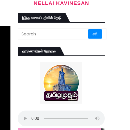
NELLAI KAVINESAN
இந்த வலைப்பதிவில் தேடு
வானொலிகள் நேரலை