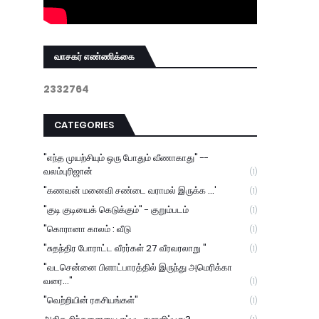
வாசகர் எண்ணிக்கை
2
3
3
2
7
6
4
CATEGORIES
"எந்த முயற்சியும் ஒரு போதும் வீணாகாது" --
வலம்புரிஜான்
(1)
"கணவன் மனைவி சண்டை வராமல் இருக்க ...'
(1)
"குடி குடியைக் கெடுக்கும்" - குறும்படம்
(1)
"கொரானா காலம் : வீடு
(1)
"சுதந்திர போராட்ட வீரர்கள் 27 வீரவரலாறு "
(1)
"வடசென்னை பிளாட்பாரத்தில் இருந்து அமெரிக்கா
வரை..."
(1)
"வெற்றியின் ரகசியங்கள்"
(1)