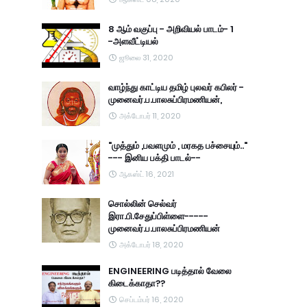
8 ஆம் வகுப்பு - அறிவியல் பாடம்- 1
-அளவீட்டியல்
ஜூலை 31, 2020
வாழ்ந்து காட்டிய தமிழ் புலவர் கபிலர் -
முனைவர்.ப.பாலசுப்பிரமணியன்,
அக்டோபர் 11, 2020
"முத்தும் ,பவளமும் , மரகத பச்சையும்.."
--- இனிய பக்தி பாடல்--
ஆகஸ்ட் 16, 2021
சொல்லின் செல்வர்
இரா.பி.சேதுப்பிள்ளை-----
முனைவர்.ப.பாலசுப்பிரமணியன்
அக்டோபர் 18, 2020
ENGINEERING படித்தால் வேலை
கிடைக்காதா??
செப்டம்பர் 16, 2020