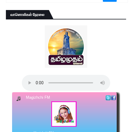
வானொலிகள் நேரலை