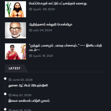
மெய்ப்பொருள் காட்டும் பட்டினத்தார் வரலாறு.
ஆகஸ்ட் 08, 2020
ஆதித்தனார் கல்லூரி பொன்விழா
மார்ச் 04, 2024
"முத்தும் ,பவளமும் , மரகத பச்சையும்.." --- இனிய பக்தி
பாடல்--
ஆகஸ்ட் 16, 2021
LATEST
June 30, 2026
துணை ஆட்சியர் பிரியதர்ஷினி
May 02, 2026
இலவச வாலிபால் பயிற்சி முகாம்
April 05, 2026