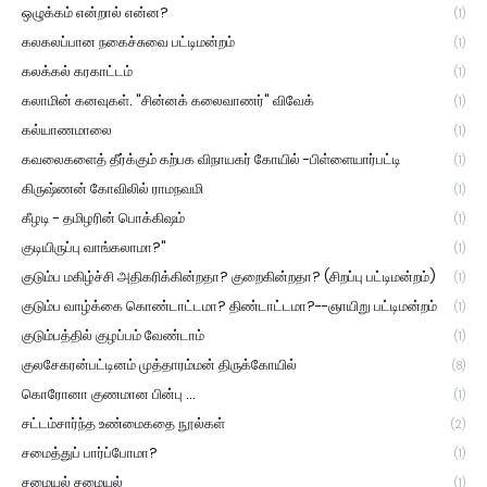
ஒழுக்கம் என்றால் என்ன?
(1)
கலகலப்பான நகைச்சுவை பட்டிமன்றம்
(1)
கலக்கல் கரகாட்டம்
(1)
கலாமின் கனவுகள். "சின்னக் கலைவாணர்" விவேக்
(1)
கல்யாணமாலை
(1)
கவலைகளைத் தீர்க்கும் கற்பக விநாயகர் கோயில் -பிள்ளையார்பட்டி
(1)
கிருஷ்ணன் கோவிலில் ராமநவமி
(1)
கீழடி - தமிழரின் பொக்கிஷம்
(1)
குடியிருப்பு வாங்கலாமா?"
(1)
குடும்ப மகிழ்ச்சி அதிகரிக்கின்றதா? குறைகின்றதா? (சிறப்பு பட்டிமன்றம்)
(1)
குடும்ப வாழ்க்கை கொண்டாட்டமா? திண்டாட்டமா?--ஞாயிறு பட்டிமன்றம்
(1)
குடும்பத்தில் குழப்பம் வேண்டாம்
(1)
குலசேகரன்பட்டினம் முத்தாரம்மன் திருக்கோயில்
(8)
கொரோனா குணமான பின்பு ...
(1)
சட்டம்சார்ந்த உண்மைகதை நூல்கள்
(2)
சமைத்துப் பார்ப்போமா?
(1)
சமையல் சமையல்
(1)