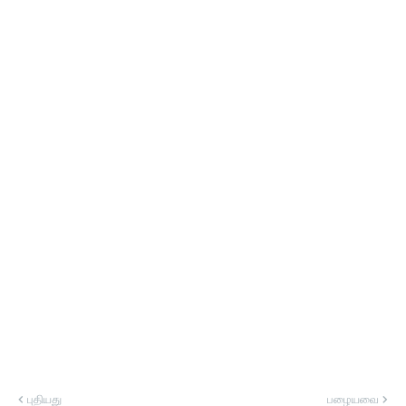
புதியது
பழையவை