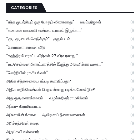
CATEGORIES
"எந்த முயற்சியும் ஒரு போதும் வீணாகாது" -- வலம்புரிஜான்
(1)
"கணவன் மனைவி சண்டை வராமல் இருக்க ...'
(1)
"குடி குடியைக் கெடுக்கும்" - குறும்படம்
(1)
"கொரானா காலம் : வீடு
(1)
"சுதந்திர போராட்ட வீரர்கள் 27 வீரவரலாறு "
(1)
"வடசென்னை பிளாட்பாரத்தில் இருந்து அமெரிக்கா வரை..."
(1)
"வெற்றியின் ரகசியங்கள்"
(1)
அதிக சிந்தனையை எப்படி சமாளிப்பது?
(1)
அதிக மதிப்பெண்கள் பெற எவ்வாறு படிக்க வேண்டும்?
(1)
அது ஒரு கனாக்காலம் ---வழக்கறிஞர் ராமலிங்கம்
(1)
அப்பா- கிராமியபாடல்
(1)
அம்மாவின் சேலை..... ஆயிரமாய் நினைவலைகள்.
(1)
அரிச்சந்திரன் கதை
(1)
அருட்கவி வள்ளலார்
(1)