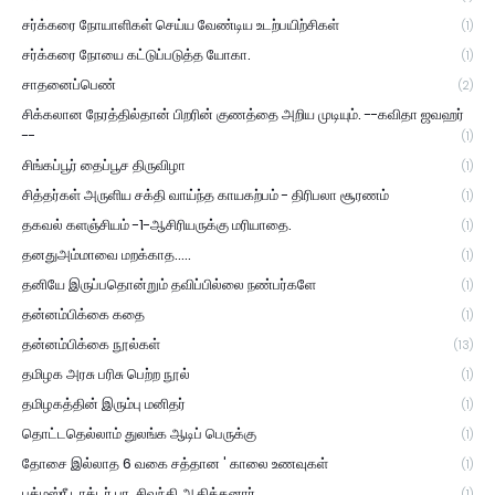
சர்க்கரை நோயாளிகள் செய்ய வேண்டிய உடற்பயிற்சிகள்
(1)
சர்க்கரை நோயை கட்டுப்படுத்த யோகா.
(1)
சாதனைப்பெண்
(2)
சிக்கலான நேரத்தில்தான் பிறரின் குணத்தை அறிய முடியும். --கவிதா ஜவஹர்
--
(1)
சிங்கப்பூர் தைப்பூச திருவிழா
(1)
சித்தர்கள் அருளிய சக்தி வாய்ந்த காயகற்பம் - திரிபலா சூரணம்
(1)
தகவல் களஞ்சியம் -1-ஆசிரியருக்கு மரியாதை.
(1)
தனதுஅம்மாவை மறக்காத.....
(1)
தனியே இருப்பதொன்றும் தவிப்பில்லை நண்பர்களே
(1)
தன்னம்பிக்கை கதை
(1)
தன்னம்பிக்கை நூல்கள்
(13)
தமிழக அரசு பரிசு பெற்ற நூல்
(1)
தமிழகத்தின் இரும்பு மனிதர்
(1)
தொட்டதெல்லாம் துலங்க ஆடிப் பெருக்கு
(1)
தோசை இல்லாத 6 வகை சத்தான ' காலை உணவுகள்
(1)
பத்மஸ்ரீ டாக்டர் பா. சிவந்தி ஆதித்தனார்
(1)