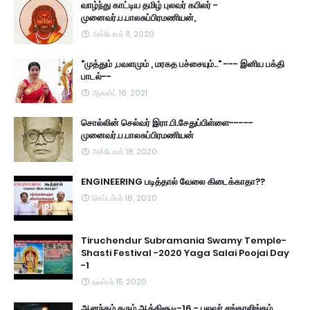
வாழ்ந்து காட்டிய தமிழ் புலவர் கபிலர் -
முனைவர்.ப.பாலசுப்பிரமணியன்,
அக்டோபர் 11, 2020
"முத்தும் ,பவளமும் , மரகத பச்சையும்.." --- இனிய பக்தி
பாடல்--
ஆகஸ்ட் 16, 2021
சொல்லின் செல்வர் இரா.பி.சேதுப்பிள்ளை-----
முனைவர்.ப.பாலசுப்பிரமணியன்
அக்டோபர் 18, 2020
ENGINEERING படித்தால் வேலை கிடைக்காதா??
செப்டம்பர் 16, 2020
Tiruchendur Subramania Swamy Temple-
Shasti Festival -2020 Yaga Salai Poojai Day
-1
நவம்பர் 15, 2020
ஆனந்தம் தரும் ஆத்திசூடி-16 - புலவர் சங்கரலிங்கம்.