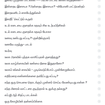
இனிய முருகன் பாடல்கள் --- பிரபல பாடகர் உன்னி கிருஷ்ணன்--
(1)
இன்றைய இசையா ?அன்றைய இசையா? -லியோனி பாட்டுமன்றம்
(1)
இறைவனிடம் கையேந்துங்கள்
(1)
இளநீர்' வெட்டும் கருவி
(1)
உடல் எடையை குறைக்க உதவும் சில உடற்பயிற்சிகள்
(1)
உடல் எடையை குறைக்க உதவும் யோகா
(1)
உணவு உண்பது எப்படி?-குன்றில்குமார்
(1)
உணவே மருந்து- பாடல்
(1)
உயர்வு
(1)
உலக அளவில் புத்தக வாசிப்புஏன் குறைந்தது?
(1)
உலக வாழ்க்கையின் உண்மை நிலை இதுதானோ?
(1)
உலகம் உங்கள் கையில் - முடிவெடுப்போம்..முன்னேறுவோம்.
(1)
எதிர்மறை எண்ணங்களை தவிர்ப்பது எப்படி?
(1)
எந்த ஒரு செயலை தொடங்கும் முன்னர் செய்ய வேண்டியது என்ன ?
(1)
எந்த மினரல் வாட்டரை குடித்தால் உடலுக்கு நல்லது?
(1)
எம்.ஜி.ஆர் சிறப்பு பாடல்கள்
(1)
ஒரு கோழியின் தன்னம்பிக்கை
(1)