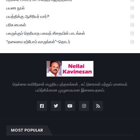
பயண நூல்
(1)
பயத்திக்கு ஆசிரியர் யார்?
(1)
பரிசு பைகள்
(1)
பலருக்கும் தெரியாத பகவத் கீதையின் பாடங்கள்
(1)
“தலைமை ஏற்போம் வாருங்கள்”-தொடர்
(1)
நெல்லை கவிநேசன் எழுதிய புத்தகங்கள் , கட்டுரைகள் மற்றும் மாணவர்
பயிற்சிக்கான முழுமையான இணையதளம்.
MOST POPULAR