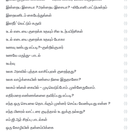
இன்றைய இசையா ?அன்றைய இசையா? -லியோனி பாட்டுமன்றம்
(1)
இறைவனிடம் கையேந்துங்கள்
(1)
இளநீர்' வெட்டும் கருவி
(1)
உடல் எடையை குறைக்க உதவும் சில உடற்பயிற்சிகள்
(1)
உடல் எடையை குறைக்க உதவும் யோகா
(1)
உணவு உண்பது எப்படி?-குன்றில்குமார்
(1)
உணவே மருந்து- பாடல்
(1)
உயர்வு
(1)
உலக அளவில் புத்தக வாசிப்புஏன் குறைந்தது?
(1)
உலக வாழ்க்கையின் உண்மை நிலை இதுதானோ?
(1)
உலகம் உங்கள் கையில் - முடிவெடுப்போம்..முன்னேறுவோம்.
(1)
எதிர்மறை எண்ணங்களை தவிர்ப்பது எப்படி?
(1)
எந்த ஒரு செயலை தொடங்கும் முன்னர் செய்ய வேண்டியது என்ன ?
(1)
எந்த மினரல் வாட்டரை குடித்தால் உடலுக்கு நல்லது?
(1)
எம்.ஜி.ஆர் சிறப்பு பாடல்கள்
(1)
ஒரு கோழியின் தன்னம்பிக்கை
(1)