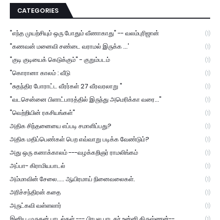
CATEGORIES
"எந்த முயற்சியும் ஒரு போதும் வீணாகாது" -- வலம்புரிஜான்
(1)
"கணவன் மனைவி சண்டை வராமல் இருக்க ...'
(1)
"குடி குடியைக் கெடுக்கும்" - குறும்படம்
(1)
"கொரானா காலம் : வீடு
(1)
"சுதந்திர போராட்ட வீரர்கள் 27 வீரவரலாறு "
(1)
"வடசென்னை பிளாட்பாரத்தில் இருந்து அமெரிக்கா வரை..."
(1)
"வெற்றியின் ரகசியங்கள்"
(1)
அதிக சிந்தனையை எப்படி சமாளிப்பது?
(1)
அதிக மதிப்பெண்கள் பெற எவ்வாறு படிக்க வேண்டும்?
(1)
அது ஒரு கனாக்காலம் ---வழக்கறிஞர் ராமலிங்கம்
(1)
அப்பா- கிராமியபாடல்
(1)
அம்மாவின் சேலை..... ஆயிரமாய் நினைவலைகள்.
(1)
அரிச்சந்திரன் கதை
(1)
அருட்கவி வள்ளலார்
(1)
இனிய முருகன் பாடல்கள் --- பிரபல பாடகர் உன்னி கிருஷ்ணன்--
(1)