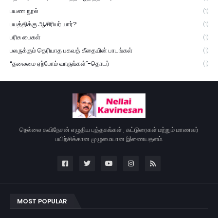
பயண நூல்
(1)
பயத்திக்கு ஆசிரியர் யார்?
(1)
பரிசு பைகள்
(1)
பலருக்கும் தெரியாத பகவத் கீதையின் பாடங்கள்
(1)
“தலைமை ஏற்போம் வாருங்கள்”-தொடர்
(1)
நெல்லை கவிநேசன் எழுதிய புத்தகங்கள் , கட்டுரைகள் மற்றும் மாணவர்
பயிற்சிக்கான முழுமையான இணையதளம்.
MOST POPULAR