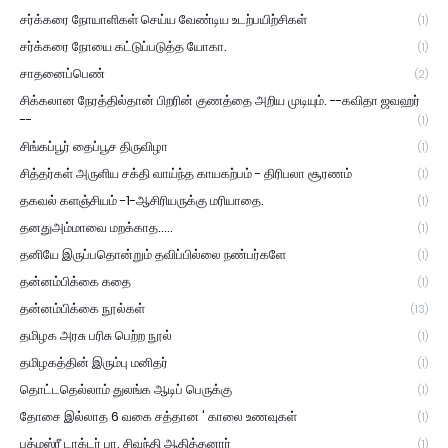
சர்க்கரை நோயாளிகள் செய்ய வேண்டிய உடற்பயிற்சிகள்
(1)
சர்க்கரை நோயை கட்டுப்படுத்த யோகா.
(1)
சாதனைப்பெண்
(2)
சிக்கலான நேரத்தில்தான் பிறரின் குணத்தை அறிய முடியும். --கவிதா ஜவஹர்
--
(1)
சிங்கப்பூர் தைப்பூச திருவிழா
(1)
சித்தர்கள் அருளிய சக்தி வாய்ந்த காயகற்பம் - திரிபலா சூரணம்
(1)
தகவல் களஞ்சியம் -1-ஆசிரியருக்கு மரியாதை.
(1)
தனதுஅம்மாவை மறக்காத.....
(1)
தனியே இருப்பதொன்றும் தவிப்பில்லை நண்பர்களே
(1)
தன்னம்பிக்கை கதை
(1)
தன்னம்பிக்கை நூல்கள்
(13)
தமிழக அரசு பரிசு பெற்ற நூல்
(1)
தமிழகத்தின் இரும்பு மனிதர்
(1)
தொட்டதெல்லாம் துலங்க ஆடிப் பெருக்கு
(1)
தோசை இல்லாத 6 வகை சத்தான ' காலை உணவுகள்
(1)
பத்மஸ்ரீ டாக்டர் பா. சிவந்தி ஆதித்தனார்
(1)