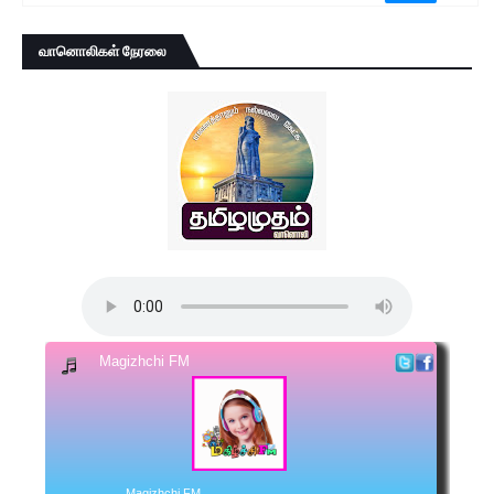
வானொலிகள் நேரலை