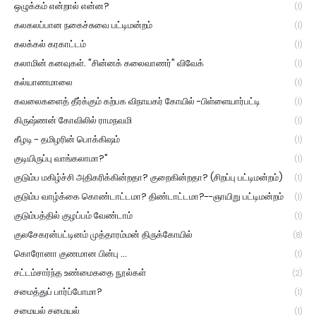
ஒழுக்கம் என்றால் என்ன?
(1)
கலகலப்பான நகைச்சுவை பட்டிமன்றம்
(1)
கலக்கல் கரகாட்டம்
(1)
கலாமின் கனவுகள். "சின்னக் கலைவாணர்" விவேக்
(1)
கல்யாணமாலை
(1)
கவலைகளைத் தீர்க்கும் கற்பக விநாயகர் கோயில் -பிள்ளையார்பட்டி
(1)
கிருஷ்ணன் கோவிலில் ராமநவமி
(1)
கீழடி - தமிழரின் பொக்கிஷம்
(1)
குடியிருப்பு வாங்கலாமா?"
(1)
குடும்ப மகிழ்ச்சி அதிகரிக்கின்றதா? குறைகின்றதா? (சிறப்பு பட்டிமன்றம்)
(1)
குடும்ப வாழ்க்கை கொண்டாட்டமா? திண்டாட்டமா?--ஞாயிறு பட்டிமன்றம்
(1)
குடும்பத்தில் குழப்பம் வேண்டாம்
(1)
குலசேகரன்பட்டினம் முத்தாரம்மன் திருக்கோயில்
(8)
கொரோனா குணமான பின்பு ...
(1)
சட்டம்சார்ந்த உண்மைகதை நூல்கள்
(2)
சமைத்துப் பார்ப்போமா?
(1)
சமையல் சமையல்
(1)