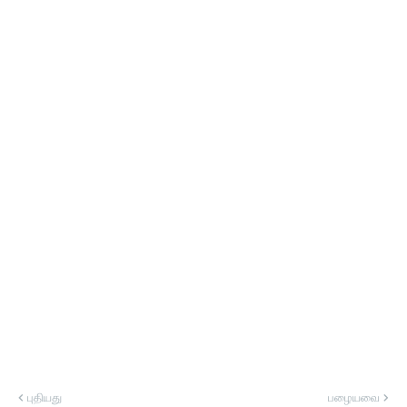
புதியது
பழையவை