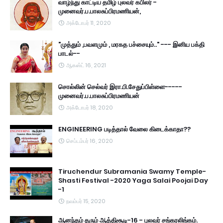
வாழ்ந்து காட்டிய தமிழ் புலவர் கபிலர் -
முனைவர்.ப.பாலசுப்பிரமணியன்,
அக்டோபர் 11, 2020
"முத்தும் ,பவளமும் , மரகத பச்சையும்.." --- இனிய பக்தி
பாடல்--
ஆகஸ்ட் 16, 2021
சொல்லின் செல்வர் இரா.பி.சேதுப்பிள்ளை-----
முனைவர்.ப.பாலசுப்பிரமணியன்
அக்டோபர் 18, 2020
ENGINEERING படித்தால் வேலை கிடைக்காதா??
செப்டம்பர் 16, 2020
Tiruchendur Subramania Swamy Temple-
Shasti Festival -2020 Yaga Salai Poojai Day
-1
நவம்பர் 15, 2020
ஆனந்தம் தரும் ஆத்திசூடி-16 - புலவர் சங்கரலிங்கம்.