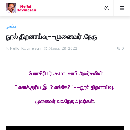
முகப்பு
நூல் திறனாய்வு--முனைவர் .நேரு
Nellai Kavinesan
ஆகஸ்ட் 29, 2022
0
பேராசிரியர் .ச.மாடசாமி அவர்களின்
" எனக்குரிய இடம் எங்கே? "--நூல் திறனாய்வு.
முனைவர் வா.நேரு அவர்கள்
.