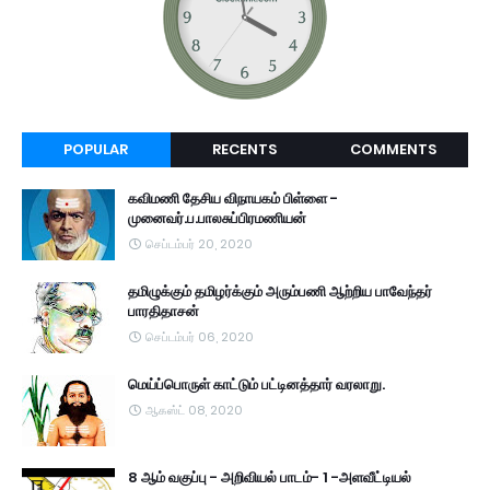
POPULAR
RECENTS
COMMENTS
கவிமணி தேசிய விநாயகம் பிள்ளை -
முனைவர்.ப.பாலசுப்பிரமணியன்
செப்டம்பர் 20, 2020
தமிழுக்கும் தமிழர்க்கும் அரும்பணி ஆற்றிய பாவேந்தர்
பாரதிதாசன்
செப்டம்பர் 06, 2020
மெய்ப்பொருள் காட்டும் பட்டினத்தார் வரலாறு.
ஆகஸ்ட் 08, 2020
8 ஆம் வகுப்பு - அறிவியல் பாடம்- 1 -அளவீட்டியல்