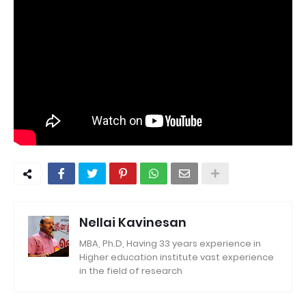
Nellai Kavinesan
MBA, Ph.D, Having 33 years experience in
Higher education institute vast experience
in the field of research