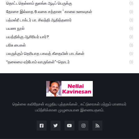
தொட்டதெல்லாம் துலங்க ஆடிப் பெருக்கு
(1)
தோசை இல்லாத 6 வகை சத்தான ' காலை உணவுகள்
(1)
பத்மஸ்ரீ டாக்டர் பா. சிவந்தி ஆதித்தனார்
(1)
பயண நூல்
(1)
பயத்திக்கு ஆசிரியர் யார்?
(1)
பரிசு பைகள்
(1)
பலருக்கும் தெரியாத பகவத் கீதையின் பாடங்கள்
(1)
“தலைமை ஏற்போம் வாருங்கள்”-தொடர்
(1)
நெல்லை கவிநேசன் எழுதிய புத்தகங்கள் , கட்டுரைகள் மற்றும் மாணவர்
பயிற்சிக்கான முழுமையான இணையதளம்.