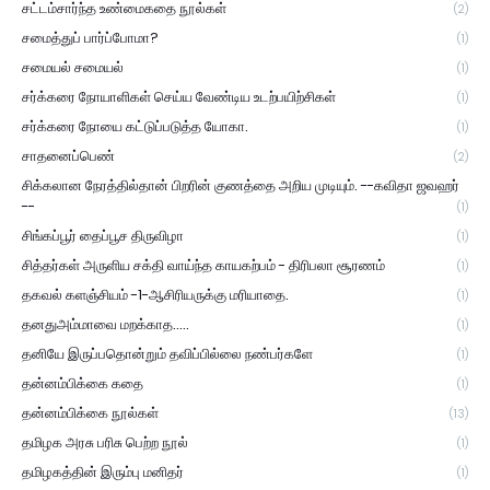
சட்டம்சார்ந்த உண்மைகதை நூல்கள்
(2)
சமைத்துப் பார்ப்போமா?
(1)
சமையல் சமையல்
(1)
சர்க்கரை நோயாளிகள் செய்ய வேண்டிய உடற்பயிற்சிகள்
(1)
சர்க்கரை நோயை கட்டுப்படுத்த யோகா.
(1)
சாதனைப்பெண்
(2)
சிக்கலான நேரத்தில்தான் பிறரின் குணத்தை அறிய முடியும். --கவிதா ஜவஹர்
--
(1)
சிங்கப்பூர் தைப்பூச திருவிழா
(1)
சித்தர்கள் அருளிய சக்தி வாய்ந்த காயகற்பம் - திரிபலா சூரணம்
(1)
தகவல் களஞ்சியம் -1-ஆசிரியருக்கு மரியாதை.
(1)
தனதுஅம்மாவை மறக்காத.....
(1)
தனியே இருப்பதொன்றும் தவிப்பில்லை நண்பர்களே
(1)
தன்னம்பிக்கை கதை
(1)
தன்னம்பிக்கை நூல்கள்
(13)
தமிழக அரசு பரிசு பெற்ற நூல்
(1)
தமிழகத்தின் இரும்பு மனிதர்
(1)