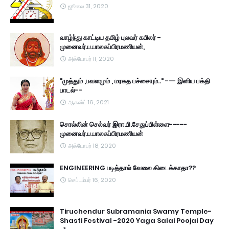
ஜூலை 31, 2020
வாழ்ந்து காட்டிய தமிழ் புலவர் கபிலர் -
முனைவர்.ப.பாலசுப்பிரமணியன்,
அக்டோபர் 11, 2020
"முத்தும் ,பவளமும் , மரகத பச்சையும்.." --- இனிய பக்தி
பாடல்--
ஆகஸ்ட் 16, 2021
சொல்லின் செல்வர் இரா.பி.சேதுப்பிள்ளை-----
முனைவர்.ப.பாலசுப்பிரமணியன்
அக்டோபர் 18, 2020
ENGINEERING படித்தால் வேலை கிடைக்காதா??
செப்டம்பர் 16, 2020
Tiruchendur Subramania Swamy Temple-
Shasti Festival -2020 Yaga Salai Poojai Day