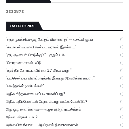
2
3
3
2
8
7
3
CATEGORIES
"எந்த முயற்சியும் ஒரு போதும் வீணாகாது" -- வலம்புரிஜான்
(1)
"கணவன் மனைவி சண்டை வராமல் இருக்க ...'
(1)
"குடி குடியைக் கெடுக்கும்" - குறும்படம்
(1)
"கொரானா காலம் : வீடு
(1)
"சுதந்திர போராட்ட வீரர்கள் 27 வீரவரலாறு "
(1)
"வடசென்னை பிளாட்பாரத்தில் இருந்து அமெரிக்கா வரை..."
(1)
"வெற்றியின் ரகசியங்கள்"
(1)
அதிக சிந்தனையை எப்படி சமாளிப்பது?
(1)
அதிக மதிப்பெண்கள் பெற எவ்வாறு படிக்க வேண்டும்?
(1)
அது ஒரு கனாக்காலம் ---வழக்கறிஞர் ராமலிங்கம்
(1)
அப்பா- கிராமியபாடல்
(1)
அம்மாவின் சேலை..... ஆயிரமாய் நினைவலைகள்.
(1)