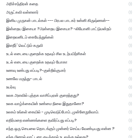
அரிச்சந்திரன் கதை
(1)
அருட்கவி வள்ளலார்
(1)
இனிய முருகன் பாடல்கள் --- பிரபல பாடகர் உன்னி கிருஷ்ணன்--
(1)
இன்றைய இசையா ?அன்றைய இசையா? -லியோனி பாட்டுமன்றம்
(1)
இறைவனிடம் கையேந்துங்கள்
(1)
இளநீர்' வெட்டும் கருவி
(1)
உடல் எடையை குறைக்க உதவும் சில உடற்பயிற்சிகள்
(1)
உடல் எடையை குறைக்க உதவும் யோகா
(1)
உணவு உண்பது எப்படி?-குன்றில்குமார்
(1)
உணவே மருந்து- பாடல்
(1)
உயர்வு
(1)
உலக அளவில் புத்தக வாசிப்புஏன் குறைந்தது?
(1)
உலக வாழ்க்கையின் உண்மை நிலை இதுதானோ?
(1)
உலகம் உங்கள் கையில் - முடிவெடுப்போம்..முன்னேறுவோம்.
(1)
எதிர்மறை எண்ணங்களை தவிர்ப்பது எப்படி?
(1)
எந்த ஒரு செயலை தொடங்கும் முன்னர் செய்ய வேண்டியது என்ன ?
(1)
எந்த மினரல் வாட்டரை குடித்தால் உடலுக்கு நல்லது?
(1)