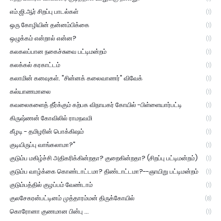
எம்.ஜி.ஆர் சிறப்பு பாடல்கள்
(1)
ஒரு கோழியின் தன்னம்பிக்கை
(1)
ஒழுக்கம் என்றால் என்ன?
(1)
கலகலப்பான நகைச்சுவை பட்டிமன்றம்
(1)
கலக்கல் கரகாட்டம்
(1)
கலாமின் கனவுகள். "சின்னக் கலைவாணர்" விவேக்
(1)
கல்யாணமாலை
(1)
கவலைகளைத் தீர்க்கும் கற்பக விநாயகர் கோயில் -பிள்ளையார்பட்டி
(1)
கிருஷ்ணன் கோவிலில் ராமநவமி
(1)
கீழடி - தமிழரின் பொக்கிஷம்
(1)
குடியிருப்பு வாங்கலாமா?"
(1)
குடும்ப மகிழ்ச்சி அதிகரிக்கின்றதா? குறைகின்றதா? (சிறப்பு பட்டிமன்றம்)
(1)
குடும்ப வாழ்க்கை கொண்டாட்டமா? திண்டாட்டமா?--ஞாயிறு பட்டிமன்றம்
(1)
குடும்பத்தில் குழப்பம் வேண்டாம்
(1)
குலசேகரன்பட்டினம் முத்தாரம்மன் திருக்கோயில்
(8)
கொரோனா குணமான பின்பு ...
(1)