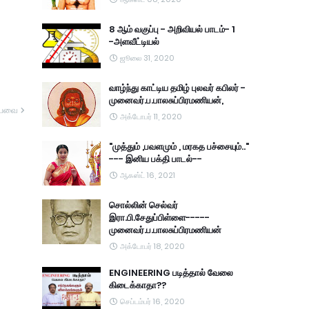
8 ஆம் வகுப்பு - அறிவியல் பாடம்- 1
-அளவீட்டியல்
ஜூலை 31, 2020
வாழ்ந்து காட்டிய தமிழ் புலவர் கபிலர் -
முனைவர்.ப.பாலசுப்பிரமணியன்,
யவை
அக்டோபர் 11, 2020
"முத்தும் ,பவளமும் , மரகத பச்சையும்.."
--- இனிய பக்தி பாடல்--
ஆகஸ்ட் 16, 2021
சொல்லின் செல்வர்
இரா.பி.சேதுப்பிள்ளை-----
முனைவர்.ப.பாலசுப்பிரமணியன்
அக்டோபர் 18, 2020
ENGINEERING படித்தால் வேலை
கிடைக்காதா??
செப்டம்பர் 16, 2020