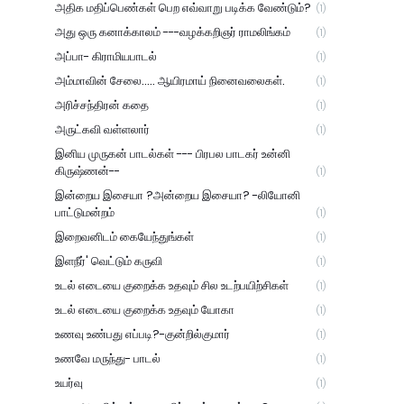
அதிக மதிப்பெண்கள் பெற எவ்வாறு படிக்க வேண்டும்?
(1)
அது ஒரு கனாக்காலம் ---வழக்கறிஞர் ராமலிங்கம்
(1)
அப்பா- கிராமியபாடல்
(1)
அம்மாவின் சேலை..... ஆயிரமாய் நினைவலைகள்.
(1)
அரிச்சந்திரன் கதை
(1)
அருட்கவி வள்ளலார்
(1)
இனிய முருகன் பாடல்கள் --- பிரபல பாடகர் உன்னி
கிருஷ்ணன்--
(1)
இன்றைய இசையா ?அன்றைய இசையா? -லியோனி
பாட்டுமன்றம்
(1)
இறைவனிடம் கையேந்துங்கள்
(1)
இளநீர்' வெட்டும் கருவி
(1)
உடல் எடையை குறைக்க உதவும் சில உடற்பயிற்சிகள்
(1)
உடல் எடையை குறைக்க உதவும் யோகா
(1)
உணவு உண்பது எப்படி?-குன்றில்குமார்
(1)
உணவே மருந்து- பாடல்
(1)
உயர்வு
(1)