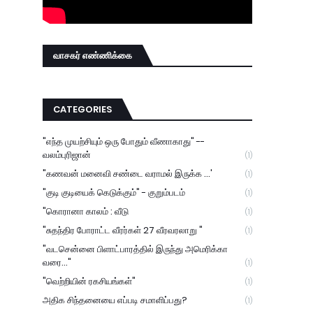
வாசகர் எண்ணிக்கை
CATEGORIES
"எந்த முயற்சியும் ஒரு போதும் வீணாகாது" --
வலம்புரிஜான்
(1)
"கணவன் மனைவி சண்டை வராமல் இருக்க ...'
(1)
"குடி குடியைக் கெடுக்கும்" - குறும்படம்
(1)
"கொரானா காலம் : வீடு
(1)
"சுதந்திர போராட்ட வீரர்கள் 27 வீரவரலாறு "
(1)
"வடசென்னை பிளாட்பாரத்தில் இருந்து அமெரிக்கா
வரை..."
(1)
"வெற்றியின் ரகசியங்கள்"
(1)
அதிக சிந்தனையை எப்படி சமாளிப்பது?
(1)