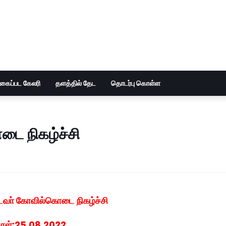
ுகைப்பட கேலரி
தளத்தில் தேட
தொடர்பு கொள்ள
ை நிகழ்ச்சி
வா் கோவில்கொடை நிகழ்ச்சி
நாள்:25.08.2022