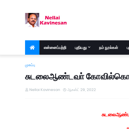
என்னைப்பற்றி
புதியது
நம் நூல்கள்
ப
முகப்பு
சுடலைஆண்டவா் கோவில்கொட
Nellai Kavinesan
ஆகஸ்ட் 29, 2022
சுடலைஆண்ட