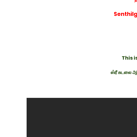
Senthil
This 
ஸ்ரீ சுடலை ஆ