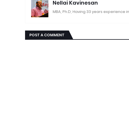
Nellai Kavinesan
MBA, Ph.D, Having 33 years experience in
POST A COMMENT