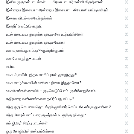
இனிய முருகன் பாடல்கள் --- பிரபல பாடகர் உன்னி கிருஷ்ணன்--
(1)
இன்றைய இசையா ?அன்றைய இசையா? -லியோனி பாட்டுமன்றம்
(1)
இறைவனிடம் கையேந்துங்கள்
(1)
இளநீர்' வெட்டும் கருவி
(1)
உடல் எடையை குறைக்க உதவும் சில உடற்பயிற்சிகள்
(1)
உடல் எடையை குறைக்க உதவும் யோகா
(1)
உணவு உண்பது எப்படி?-குன்றில்குமார்
(1)
உணவே மருந்து- பாடல்
(1)
உயர்வு
(1)
உலக அளவில் புத்தக வாசிப்புஏன் குறைந்தது?
(1)
உலக வாழ்க்கையின் உண்மை நிலை இதுதானோ?
(1)
உலகம் உங்கள் கையில் - முடிவெடுப்போம்..முன்னேறுவோம்.
(1)
எதிர்மறை எண்ணங்களை தவிர்ப்பது எப்படி?
(1)
எந்த ஒரு செயலை தொடங்கும் முன்னர் செய்ய வேண்டியது என்ன ?
(1)
எந்த மினரல் வாட்டரை குடித்தால் உடலுக்கு நல்லது?
(1)
எம்.ஜி.ஆர் சிறப்பு பாடல்கள்
(1)
ஒரு கோழியின் தன்னம்பிக்கை
(1)