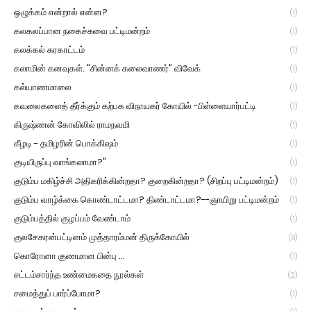
ஒழுக்கம் என்றால் என்ன?
(1)
கலகலப்பான நகைச்சுவை பட்டிமன்றம்
(1)
கலக்கல் கரகாட்டம்
(1)
கலாமின் கனவுகள். "சின்னக் கலைவாணர்" விவேக்
(1)
கல்யாணமாலை
(1)
கவலைகளைத் தீர்க்கும் கற்பக விநாயகர் கோயில் -பிள்ளையார்பட்டி
(1)
கிருஷ்ணன் கோவிலில் ராமநவமி
(1)
கீழடி - தமிழரின் பொக்கிஷம்
(1)
குடியிருப்பு வாங்கலாமா?"
(1)
குடும்ப மகிழ்ச்சி அதிகரிக்கின்றதா? குறைகின்றதா? (சிறப்பு பட்டிமன்றம்)
(1)
குடும்ப வாழ்க்கை கொண்டாட்டமா? திண்டாட்டமா?--ஞாயிறு பட்டிமன்றம்
(1)
குடும்பத்தில் குழப்பம் வேண்டாம்
(1)
குலசேகரன்பட்டினம் முத்தாரம்மன் திருக்கோயில்
(8)
கொரோனா குணமான பின்பு ...
(1)
சட்டம்சார்ந்த உண்மைகதை நூல்கள்
(2)
சமைத்துப் பார்ப்போமா?
(1)