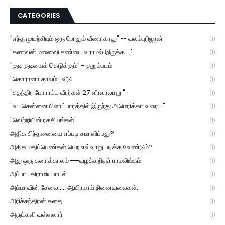
CATEGORIES
"எந்த முயற்சியும் ஒரு போதும் வீணாகாது" -- வலம்புரிஜான்
(1)
"கணவன் மனைவி சண்டை வராமல் இருக்க ...'
(1)
"குடி குடியைக் கெடுக்கும்" - குறும்படம்
(1)
"கொரானா காலம் : வீடு
(1)
"சுதந்திர போராட்ட வீரர்கள் 27 வீரவரலாறு "
(1)
"வடசென்னை பிளாட்பாரத்தில் இருந்து அமெரிக்கா வரை..."
(1)
"வெற்றியின் ரகசியங்கள்"
(1)
அதிக சிந்தனையை எப்படி சமாளிப்பது?
(1)
அதிக மதிப்பெண்கள் பெற எவ்வாறு படிக்க வேண்டும்?
(1)
அது ஒரு கனாக்காலம் ---வழக்கறிஞர் ராமலிங்கம்
(1)
அப்பா- கிராமியபாடல்
(1)
அம்மாவின் சேலை..... ஆயிரமாய் நினைவலைகள்.
(1)
அரிச்சந்திரன் கதை
(1)
அருட்கவி வள்ளலார்
(1)