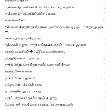
சமையல் சமையல்
(1)
சர்க்கரை நோயாளிகள் செய்ய வேண்டிய உடற்பயிற்சிகள்
(1)
சர்க்கரை நோயை கட்டுப்படுத்த யோகா.
(1)
சாதனைப்பெண்
(2)
சிக்கலான நேரத்தில்தான் பிறரின் குணத்தை அறிய முடியும். --கவிதா ஜவஹர்
--
(1)
சிங்கப்பூர் தைப்பூச திருவிழா
(1)
சித்தர்கள் அருளிய சக்தி வாய்ந்த காயகற்பம் - திரிபலா சூரணம்
(1)
தகவல் களஞ்சியம் -1-ஆசிரியருக்கு மரியாதை.
(1)
தனதுஅம்மாவை மறக்காத.....
(1)
தனியே இருப்பதொன்றும் தவிப்பில்லை நண்பர்களே
(1)
தன்னம்பிக்கை கதை
(1)
தன்னம்பிக்கை நூல்கள்
(13)
தமிழக அரசு பரிசு பெற்ற நூல்
(1)
தமிழகத்தின் இரும்பு மனிதர்
(1)
தொட்டதெல்லாம் துலங்க ஆடிப் பெருக்கு
(1)
தோசை இல்லாத 6 வகை சத்தான ' காலை உணவுகள்
(1)