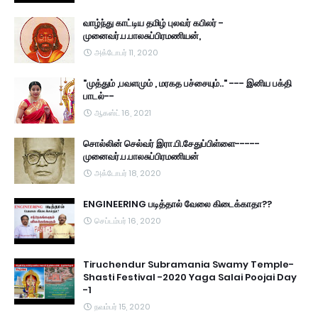
வாழ்ந்து காட்டிய தமிழ் புலவர் கபிலர் -
முனைவர்.ப.பாலசுப்பிரமணியன்,
அக்டோபர் 11, 2020
"முத்தும் ,பவளமும் , மரகத பச்சையும்.." --- இனிய பக்தி
பாடல்--
ஆகஸ்ட் 16, 2021
சொல்லின் செல்வர் இரா.பி.சேதுப்பிள்ளை-----
முனைவர்.ப.பாலசுப்பிரமணியன்
அக்டோபர் 18, 2020
ENGINEERING படித்தால் வேலை கிடைக்காதா??
செப்டம்பர் 16, 2020
Tiruchendur Subramania Swamy Temple-
Shasti Festival -2020 Yaga Salai Poojai Day
-1
நவம்பர் 15, 2020