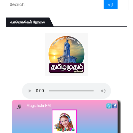
வானொலிகள் நேரலை