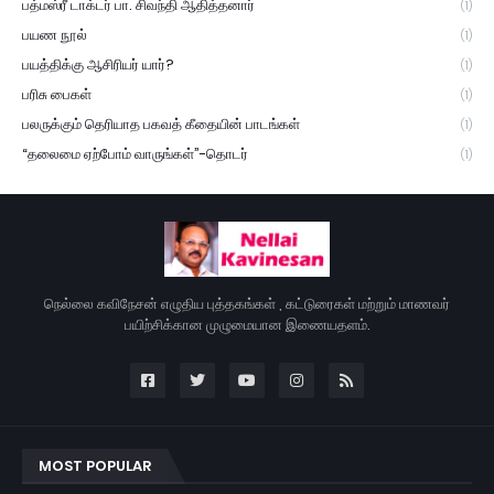
பத்மஸ்ரீ டாக்டர் பா. சிவந்தி ஆதித்தனார்
(1)
பயண நூல்
(1)
பயத்திக்கு ஆசிரியர் யார்?
(1)
பரிசு பைகள்
(1)
பலருக்கும் தெரியாத பகவத் கீதையின் பாடங்கள்
(1)
“தலைமை ஏற்போம் வாருங்கள்”-தொடர்
(1)
நெல்லை கவிநேசன் எழுதிய புத்தகங்கள் , கட்டுரைகள் மற்றும் மாணவர்
பயிற்சிக்கான முழுமையான இணையதளம்.
MOST POPULAR