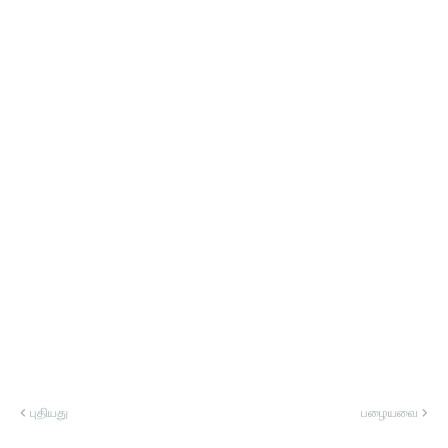
புதியது
பழையவை