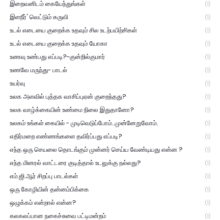
இறைவனிடம் கையேந்துங்கள்
(1)
இளநீர்' வெட்டும் கருவி
(1)
உடல் எடையை குறைக்க உதவும் சில உடற்பயிற்சிகள்
(1)
உடல் எடையை குறைக்க உதவும் யோகா
(1)
உணவு உண்பது எப்படி?-குன்றில்குமார்
(1)
உணவே மருந்து- பாடல்
(1)
உயர்வு
(1)
உலக அளவில் புத்தக வாசிப்புஏன் குறைந்தது?
(1)
உலக வாழ்க்கையின் உண்மை நிலை இதுதானோ?
(1)
உலகம் உங்கள் கையில் - முடிவெடுப்போம்..முன்னேறுவோம்.
(1)
எதிர்மறை எண்ணங்களை தவிர்ப்பது எப்படி?
(1)
எந்த ஒரு செயலை தொடங்கும் முன்னர் செய்ய வேண்டியது என்ன ?
(1)
எந்த மினரல் வாட்டரை குடித்தால் உடலுக்கு நல்லது?
(1)
எம்.ஜி.ஆர் சிறப்பு பாடல்கள்
(1)
ஒரு கோழியின் தன்னம்பிக்கை
(1)
ஒழுக்கம் என்றால் என்ன?
(1)
கலகலப்பான நகைச்சுவை பட்டிமன்றம்
(1)