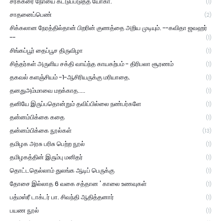
சர்க்கரை நோயை கட்டுப்படுத்த யோகா.
(1)
சாதனைப்பெண்
(2)
சிக்கலான நேரத்தில்தான் பிறரின் குணத்தை அறிய முடியும். --கவிதா ஜவஹர்
--
(1)
சிங்கப்பூர் தைப்பூச திருவிழா
(1)
சித்தர்கள் அருளிய சக்தி வாய்ந்த காயகற்பம் - திரிபலா சூரணம்
(1)
தகவல் களஞ்சியம் -1-ஆசிரியருக்கு மரியாதை.
(1)
தனதுஅம்மாவை மறக்காத.....
(1)
தனியே இருப்பதொன்றும் தவிப்பில்லை நண்பர்களே
(1)
தன்னம்பிக்கை கதை
(1)
தன்னம்பிக்கை நூல்கள்
(13)
தமிழக அரசு பரிசு பெற்ற நூல்
(1)
தமிழகத்தின் இரும்பு மனிதர்
(1)
தொட்டதெல்லாம் துலங்க ஆடிப் பெருக்கு
(1)
தோசை இல்லாத 6 வகை சத்தான ' காலை உணவுகள்
(1)
பத்மஸ்ரீ டாக்டர் பா. சிவந்தி ஆதித்தனார்
(1)
பயண நூல்
(1)