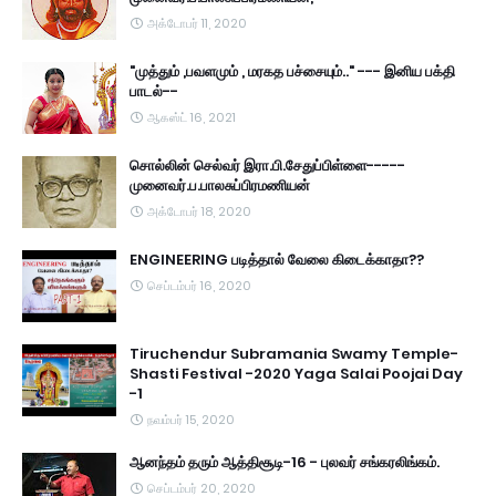
அக்டோபர் 11, 2020
"முத்தும் ,பவளமும் , மரகத பச்சையும்.." --- இனிய பக்தி
பாடல்--
ஆகஸ்ட் 16, 2021
சொல்லின் செல்வர் இரா.பி.சேதுப்பிள்ளை-----
முனைவர்.ப.பாலசுப்பிரமணியன்
அக்டோபர் 18, 2020
ENGINEERING படித்தால் வேலை கிடைக்காதா??
செப்டம்பர் 16, 2020
Tiruchendur Subramania Swamy Temple-
Shasti Festival -2020 Yaga Salai Poojai Day
-1
நவம்பர் 15, 2020
ஆனந்தம் தரும் ஆத்திசூடி-16 - புலவர் சங்கரலிங்கம்.
செப்டம்பர் 20, 2020