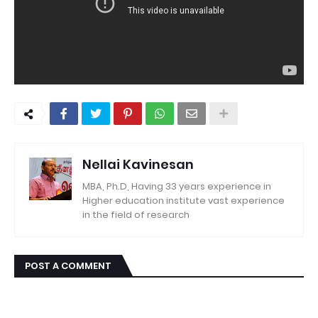
Nellai Kavinesan
MBA, Ph.D, Having 33 years experience in
Higher education institute vast experience
in the field of research
POST A COMMENT