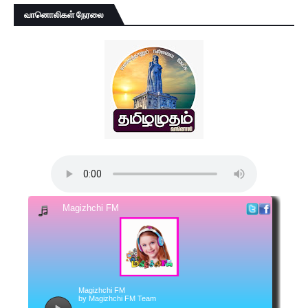
வானொலிகள் நேரலை