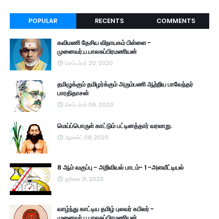
POPULAR
RECENTS
COMMENTS
கவிமணி தேசிய விநாயகம் பிள்ளை -
முனைவர்.ப.பாலசுப்பிரமணியன்
செப்டம்பர் 20, 2020
தமிழுக்கும் தமிழர்க்கும் அரும்பணி ஆற்றிய பாவேந்தர்
பாரதிதாசன்
செப்டம்பர் 06, 2020
மெய்ப்பொருள் காட்டும் பட்டினத்தார் வரலாறு.
ஆகஸ்ட் 08, 2020
8 ஆம் வகுப்பு - அறிவியல் பாடம்- 1 -அளவீட்டியல்
ஜூலை 31, 2020
வாழ்ந்து காட்டிய தமிழ் புலவர் கபிலர் -
முனைவர்.ப.பாலசுப்பிரமணியன்,