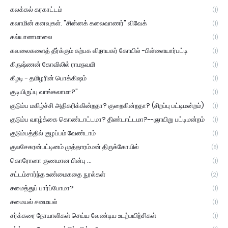
கலக்கல் கரகாட்டம்
(1)
கலாமின் கனவுகள். "சின்னக் கலைவாணர்" விவேக்
(1)
கல்யாணமாலை
(1)
கவலைகளைத் தீர்க்கும் கற்பக விநாயகர் கோயில் -பிள்ளையார்பட்டி
(1)
கிருஷ்ணன் கோவிலில் ராமநவமி
(1)
கீழடி - தமிழரின் பொக்கிஷம்
(1)
குடியிருப்பு வாங்கலாமா?"
(1)
குடும்ப மகிழ்ச்சி அதிகரிக்கின்றதா? குறைகின்றதா? (சிறப்பு பட்டிமன்றம்)
(1)
குடும்ப வாழ்க்கை கொண்டாட்டமா? திண்டாட்டமா?--ஞாயிறு பட்டிமன்றம்
(1)
குடும்பத்தில் குழப்பம் வேண்டாம்
(1)
குலசேகரன்பட்டினம் முத்தாரம்மன் திருக்கோயில்
(8)
கொரோனா குணமான பின்பு ...
(1)
சட்டம்சார்ந்த உண்மைகதை நூல்கள்
(2)
சமைத்துப் பார்ப்போமா?
(1)
சமையல் சமையல்
(1)
சர்க்கரை நோயாளிகள் செய்ய வேண்டிய உடற்பயிற்சிகள்
(1)