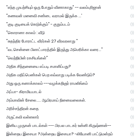
"எந்த முயற்சியும் ஒரு போதும் வீணாகாது" -- வலம்புரிஜான்
(1)
"கணவன் மனைவி சண்டை வராமல் இருக்க ...'
(1)
"குடி குடியைக் கெடுக்கும்" - குறும்படம்
(1)
"கொரானா காலம் : வீடு
(1)
"சுதந்திர போராட்ட வீரர்கள் 27 வீரவரலாறு "
(1)
"வடசென்னை பிளாட்பாரத்தில் இருந்து அமெரிக்கா வரை..."
(1)
"வெற்றியின் ரகசியங்கள்"
(1)
அதிக சிந்தனையை எப்படி சமாளிப்பது?
(1)
அதிக மதிப்பெண்கள் பெற எவ்வாறு படிக்க வேண்டும்?
(1)
அது ஒரு கனாக்காலம் ---வழக்கறிஞர் ராமலிங்கம்
(1)
அப்பா- கிராமியபாடல்
(1)
அம்மாவின் சேலை..... ஆயிரமாய் நினைவலைகள்.
(1)
அரிச்சந்திரன் கதை
(1)
அருட்கவி வள்ளலார்
(1)
இனிய முருகன் பாடல்கள் --- பிரபல பாடகர் உன்னி கிருஷ்ணன்--
(1)
இன்றைய இசையா ?அன்றைய இசையா? -லியோனி பாட்டுமன்றம்
(1)